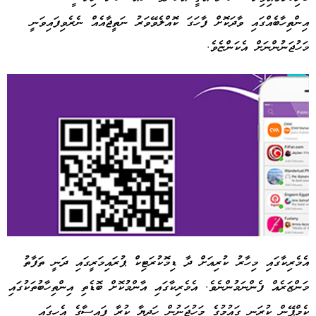
އިންތިހާބެއްގައި ވާދަކޮށް ފާހަގަ ކޮއްލެވޭވަރު ނަތީޖާއެއް ނެރެވިފައިވަނީ
މަހުޖަނުންނަށް އެކަންޏެވެ.
އެމެރިކާގައި މިހާރު ކުރިއަށް ދާ ޑިމޮކުރަޓިކް ޕުރައިމަރީގައި ދަނީ ތަފާތު
މަންޒަރެއް ފެންނަމުންނެވެ. އެމެރިކާގައި އާންމުކޮށް ބޮޑެތި އިންތިހާބުތަކުގައި
Advertisement
ކެމްޕޭން ކުރަނީ ގައުމުގެ މަހުޖަނުން ހަދިޔާ ކުރާ ފައިސާގެ އެހީގައި