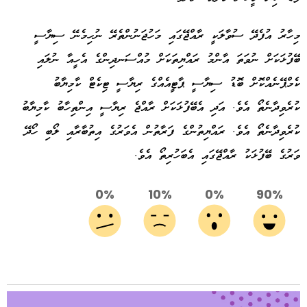
މިހާރު އުފެދޭ ސުވާލަކީ ރާއްޖޭގައި މަހުޖަނުންތެރޭ ނުހިމެނޭ ސިޔާސީ
ބޭފުޅަކަށް ނުވަތަ އާންމު ރައްޔިތަކަށް މުއްސަނދިންގެ އެހީއާ ނުލައި
ކެމްޕޭނެއްކޮށް ބޮޑު ސިޔާސީ ޕާޓީއެއްގެ ރިޔާސީ ޓިކެޓް ކާމިޔާބު
ކުރެވިދާނެތޯ އެވެ. އަދި އެބޭފުޅަކަށް ރާއްޖެ ރިޔާސީ އިންތިހާބު ކާމިޔާބު
ކުރެވިދާނެތޯ އެވެ. ރައްޔިތުންގެ ފަރާތުން އެވަރުގެ އިތުބާރާއި ލޯބި ހޯދޭ
ވަރުގެ ބޭފުޅަކު ރާއްޖޭގައި އެބަހުރިތޯ އެވެ.
0%
10%
0%
90%