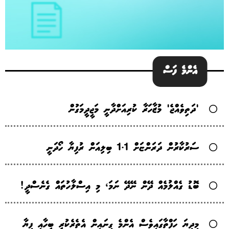
އެންމެ ފަސް
'ދަތިވެއްޖެ' މުޒާހަރާ ކުރިއަށްދާނީ މަޖީދީމަގުން
ސަރުކާރުން ދަރަންޏަށް 1.1 ބިލިއަން ރުފިޔާ ހޯދަނީ
ބޮޑު ގެއްލުމެއް ދޭން ނޭދޭ ނަމަ، މި އިސްލާހުތައް ގެނެސްދީ!
މިދިޔަ ހަފްތާގައިވެސް އެންމެ ގިނައިން އެތެރެކުރީ ބިހާއި ފިޔާ