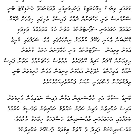
ކަމުގައި ވިޔަސް ޑިމޮކުރަޓިކް ޕުރައިމަރީގައި ވާދަކުރައްވާ ކެންޑިޑޭޓް ބާނީ
ސޭންޑާރސް ވަނީ މަހުޖަނުން ދެއްވާ ފައިސާގެ އެހީގައި ހިފުމަށް ދެކޮޅު
ހައްދަވާ ހަމައެކަނި ސަޕޯރޓަރުންގެ އަތުން ކުޑަ އަދަދެއްގެ ވަކިވަކި
ޑޮނޭޝަން އެކަނި ގަބޫލު ކުރުމަށް ނިންމަވާފައި އެވެ. ބަދަލުގައި ބާނީގެ
އެތަށް މިލިއަން ސަޕޯޓަރުނެއް ވަނީ ކެމްޕޭނަށް ހަރަދު ކުރުމަށް
މިލިއަނުން ޑޮލަރު ހަދިޔާ ކޮއްފައެވެ. އެއްވެސް މަހުޖަނެއްގެ އަތުން ފައިސާ
ނުހޯދާ އެމީހުންގެ ނުފޫޒުން އެއްކޮށް މިނިވަން ވެގެން ހުރިކަމަށް ބާނީ
ވިދާޅުވަމުން ގެންދަވަނީ ނުހަނު ފަހުރުވެރިކަމާއެކުއެވެ.
ބާނީގެ ޝަކުވާ އަކީ މުއްސަނދިން އަތުން ފައިސާ ނަގައިގެން ވެރިކަމަށް
އައިސް ރައްޔިތުން މަތިން ހަދާން ނައްތާލާ ރައްޔިތުން ތަމްސީލު ކުރުމުގެ
ބަދަލުގައި އަހަމައެކަނި މުއްސަނދިންގެ މަސްލަހަތު ހިމާޔަތް ކުރުމެވެ.
މުއްސަނދިންނަށް ފައިދާ ވާ ގޮތަށް ބިލުތައް ފާސްކޮށް ރައްޔިތުންގެ