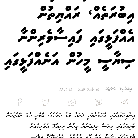
އިބުރަތެއް، ރައްޔިތުން
އެއްފަޅީގައި ފައިސާވެރިންނާ
ސިޔާސީ މީހުން އަނެއްފަޅީގައި
އިބްރާހީމް އަންޒަރު
16 މާރޗް 2020 - 13:16:42
އިންތިހާބެއްގައި ވާދަކުރުމަކީ ޚަރަދު ބޮޑު ކަމެކެވެ. އާބާދީ ކުޑަ ރާއްޖެއަށް
ބެލިކަމުގައި ވިޔަސް މިލިއަނުން މީހުން ދިރިއުޅޭ އެމެރިކާއަށް
ބެލިކަމުގައިވިޔަސް ކަން އޮތީ އެހެނެވެ. ޚާއްސަކޮށް ރިޔާސީ