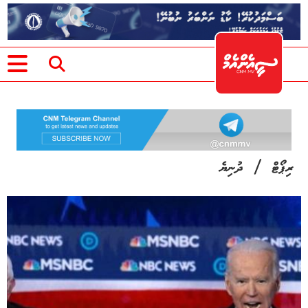
/
ރިޕޯޓް
ދުނިޔެ