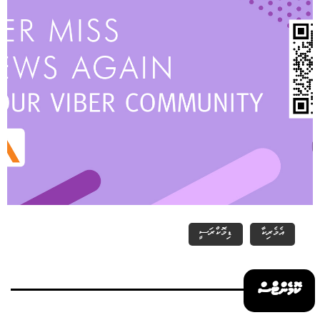
އެމެރިކާ
ޑިމޮކްރަސީ
ކޮމެންޓްސް