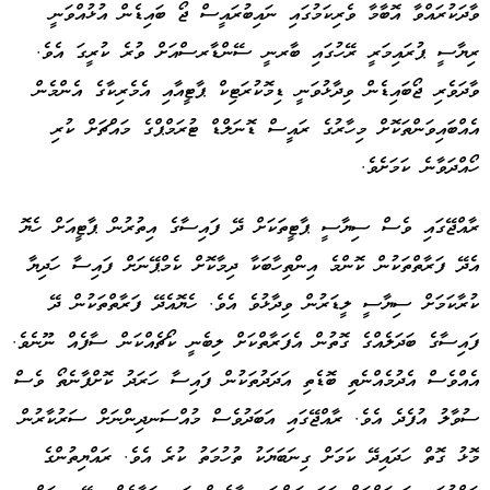
ވާދަކުރައްވާ އޮބާމާ ވެރިކަމުގައި ނައިބުރައީސް ޖޯ ބައިޑެން އުޅުއްވަނީ
ރިޔާސީ ޕުރައިމަރީ ރޭހުގައި ބާރނީ ސޭންޑާރސްއަށް ވުރެ ކުރީގަ އެވެ.
ވާދަވެރި ޖޯބައިޑެން ވިދާޅުވަނީ ޑިމޮކުރަޓިކް ޕާޓީއާއި އެމެރިކާގެ އެންމެން
އެއްބައިވަންތަކޮށް މިހާރުގެ ރައީސް ޑޮނަލްޑް ޓުރަމްޕްގެ މައްޗަށް ކުރި
ހޯއްދަވާނެ ކަމަށެވެ.
ރާއްޖޭގައި ވެސް ސިޔާސީ ޕާޓީތަކަށް ދޭ ފައިސާގެ އިތުރުން ޕާޓީއަށް ހެޔޮ
އެދޭ ފަރާތްތަކުން ކޮންމެ އިންތިހާބަކާ ދިމާކޮށް ކެމްޕޭނަށް ފައިސާ ހަދިޔާ
ކުރާކަމަށް ސިޔާސީ ލީޑަރުން ވިދާޅުވެ އެވެ. ހެޔޮއެދޭ ފަރާތްތަކުން ދޭ
ފައިސާގެ ބަދަލެއްގެ ގޮތުން އެފަރާތްކަށް ލިބެނީ ކޯޗެއްކަން ސާފެއް ނޫނެވެ.
އެއްވެސް އެދުމެއްނެތި ބޮޑެތި އަދަދުތަކުން ފައިސާ ހަރަދު ކޮށްފާނެތޯ ވެސް
ސުވާލު އުފެދެ އެވެ. ރާއްޖޭގައި އަބަދުވެސް މުއްސަނދިންނަށް ސަރުކާރުން
މޮޅު ގޮތް ހަދައިދޭ ކަމަށް ގިނަބަޔަކު ތުހުމަތު ކުރެ އެވެ. ރައްޔިތުންގެ