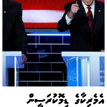
އެމެރިކާގެ ޑިމޮކުރަސީން