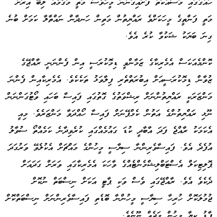
ހައްގުގައި މަސައްކަތް ފަށައިގަންނަ މީހާވެސް މަތީ މަގާމެއް ލިބޭ އިރަށް
މަތީ ފަންތީގެ މީހަކަށްވެ ރައްޔިތުން މަތިން ހަނދާން ނައްތާލާ ކަމަށް ބުނެ
ގިނަ ބަޔަކު ޝަކުވާ ކުރެ އެވެ.
ކޮންމެއަކަސް އެމެރިކާގެ ޒަމާންވީ ޑިމޮކުރަސީ އިން ފެންނަނީ ރާއްޖޭގެ
ޒުވާން ޑިމޮކުރަސީއަށް އިބުރަތްތެރި ފިލާވަޅު ތަކެކެވެ. އެމެރިކާއިން ފެންނަ
މަންޒަރަކީ ރައްޔިތުންނަށް ރިޝްވަތުގެ ގޮތުގައި ފައިސާ ބަހައި ވޯޓުގަންނަން
ނޫޅި ރައްޔިތުންގެ އަތުން ކެމްޕޭނަށް ފައިސާ ހޯއްދަވާ މަންޒަރެވެ. މިއީ
އެކަމަކު ރާއްޖެ ފަދަ އާބާދީ ކުޑަ ގައުމެއްގައި ކުރެވިދާނެ ކަމެއްތޯ ސުވާލު
އުފެދެ އެވެ. ފައިސާވެރިންނާ ސިޔާސީ މީހުންގެ މައްޗަށް އެކުލެވޭ ވަރުގަދަ
ޕޮލިޓިކަލް އެސްޓަބްލިޝްމެންޓެއްގެ ވާހަކަ އެމެރިކާގައި ވަރަށް ގަދައަށް
ދެކެވެ އެވެ. ރާއްޖޭގައި ވެސް ވަކި ޕާޓީ އަކަށް ނިސްބަތް ނުކޮށް
ޖުމުލަކޮށް ހުރިހާ ސިޔާސީ މީހުންނާ ބޮޑެތި ފައިސާވެރިންނަށް ނިސްބަތްކޮށް
ފާޑު ކިޔާ މީހުން މަދެއް ނޫނެވެ.