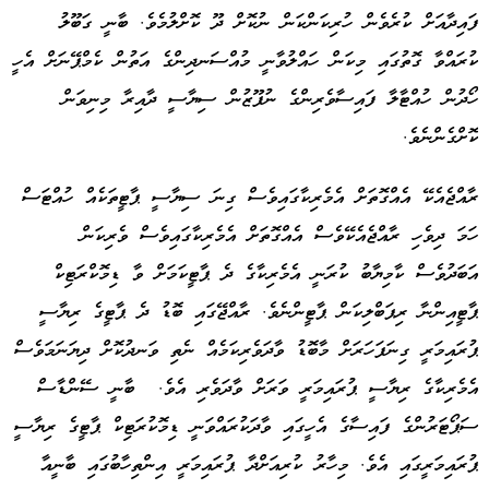
ފައިދާއަށް ކުރެވެން ހުރިކަންކަން ނުކޮށް ދޫ ކޮށްލުމެވެ. ބާނީ ގަބޫލު
ކުރައްވާ ގޮތުގައި މިކަން ހައްލުވާނީ މުއްސަނދިންގެ އަތުން ކެމްޕޭނަށް އެހީ
ހޯދުން ހުއްޓާލާ ފައިސާވެރިންގެ ނުފޫޒުން ސިޔާސީ ދާއިރާ މިނިވަން
ކޮށްގެންނެވެ.
ރާއްޖެއެކޭ އެއްގޮތަށް އެމެރިކާގައިވެސް ގިނަ ސިޔާސީ ޕާޓީތަކެއް ހުއްޓަސް
ހަމަ ދިވެހި ރާއްޖެއެކޭވެސް އެއްގޮތަށް އެމެރިކާގައިވެސް ވެރިކަން
އަބަދުވެސް ކާމިޔާބު ކުރަނީ އެމެރިކާގެ ދެ ޕާޓީކަމަށް ވާ ޑިމޮކްރަޓިކް
ޕާޓީއިންނާ ރިޕަބްލިކަން ޕާޓީންނެވެ. ރާއްޖޭގައި ބޮޑު ދެ ޕާޓީގެ ރިޔާސީ
ޕުރައިމަރީ ގިނަފަހަރަށް މާބޮޑު ވާދަވެރިކަމެއް ނެތި ވަނދުކޮށް ދިޔަނަމަވެސް
އެމެރިކާގެ ރިޔާސީ ޕުރައިމަރީ ވަރަށް ވާދަވެރި އެވެ. ބާނީ ސޭންޑާސް
ސަޕޯޓަރުންގެ ފައިސާގެ އެހީގައި ވާދަކުރައްވަނީ ޑިމޮކުރަޓިކް ޕާޓީގެ ރިޔާސީ
ޕުރައިމަރީގައި އެވެ. މިހާރު ކުރިއަށްދާ ޕުރައިމަރީ އިންތިހާބުގައި ބާނީއާ