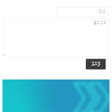
ފޮނުވާ