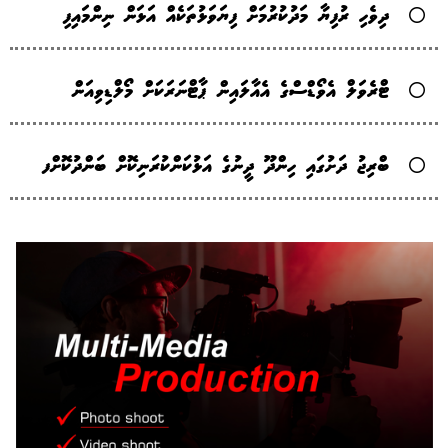
ދިވެހި ރުފިޔާ މަދުކުރުމަށް ފިޔަވަޅުތަކެއް އަޅަން ނިންމައިފި
ޓްރެވަލް އެވޯޑްސްގެ އެއާލައިން ޕާޓްނަރަކަށް މޯލްޑިވިއަން
ބްރިޖު ދަށުގައި ހިންދޫ ދީނުގެ އަޅުކަންކުރަނިކޮށް ބަންދުކޮށްފ