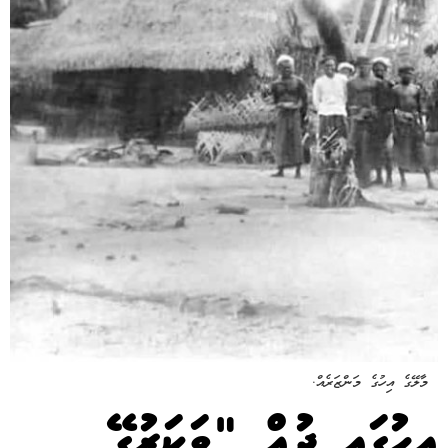
މާލޭގެ އިހުގެ މަންޒަރެއް.
އިހުގައި ދުއް "ވަކަރުގޭ