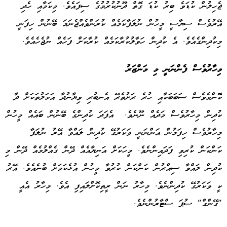
ޖެހިލުން ކުޑަވެ ބިރު ކުޑަ ގޮތް ދޫނުކުރުމުގެ ސިފައެވެ. މިކަމާއި ހެދި
އޭރުވެސް ސިޔާސީ މީހުން ނުލަފާކަމެއް ކުރަންވެއްޖެނަމަ ބޭނުން ހިފަނީ
މިކުދިންގެއެވެ. އެ ކުދިން ހަވާލުކުރާކަމެއް ކުރާކަށް ފަހެއް ނުޖެހެއެވެ.
މިހާރުވެސް ފެންނަނީ މި މަންޒަރު
ކޮންމެވެސް ސަބަބަކާއި ހުރެ ރަށުތެރޭ އެނބުރި ވިޔާނުދާ އަމަލުތަކަށް ދާ
ކުދިން މިހާރުވެސް މަދެއް ނޫނެވެ. އެފަދަ ކުދިންގެ ބޭނުން ބައެއް މީހުން
މިހާރުވެސް ހިފަމުން އަންނަނީ ވަކަރުގޭ ކުދިން ލައްވާ އޭރު ނުލަފާ
ކަންކަން ކުރިވި ފަދައިންނެވެ. މީހަކަށް އަނިޔާއެއް ދޭން ގެއްލުމެއް ދޭން މި
ކުދިން ލައްވާ ސިއްރުން ކަންކަން ކުރުވާ މީހުން އުޅެކަމަށް ބުނެއެވެ. އޭރު
ކީ ވަކަރުގޭ ކުދިންނެވެ. މިހާރު ނަން ރީތިކޮށްލައިފި އެވެ. މިހާރު އެއީ
"ގޭންގް" ސުޕަ ސްޓާރުންނެވެ.