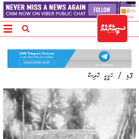
/
ފޭޑި
ހަގީގީ ހާދިސާ