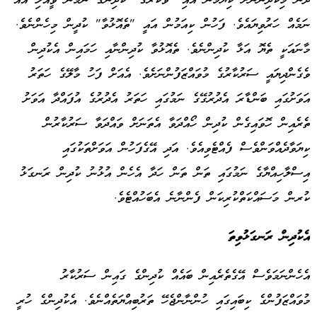
ދެން މިކުދިންނަށް ކިޔަމަުން އައި "ވަކަރުގޭ" ކުދިންގެ ނަމުން ވީއްލި އައު
ނަމެއް ހަރުވިޔައެވެ. ފަހުން ކިއަމުން އައީ "ތެއޮޅުވާ" ކުދީން މިހެންނެވެ.
މާނައަކީ ތެޔޮ އަޅާ ކުދިންނެވެ. ތެއޮޅުވާ ކުދިންނާއި ހަމައިން އެކުދިން
ވެގެންދިޔައީ ސަރުކާރުގެ މުވައްޒަފުންނަށެވެ. އެއަށް ފަހު މާލޭގެ ހަތަރު
އަވަށުގައި ބަންޑާރަ އެދުރުގޭގެ ނަމުގައި ހަތަރު އެދުރުގެ އުފައްދާ އަވަށު
ތެރެއިން ހޮވައިގެން ކުދިން ހޯއްދަވާ އެތަނަށް ވައްދަވާ ސަރުކާރުން
ކިޔަވާދެއްވަންވެސް ފެއްޓެވިއެވެ. އަދި އޭގެފަހުން އަވަށްތަކުގައި
އިސްލާހިއްޔާގެ ނަމުގައި ތަން ތަން ހަދާ އެހެން އުޅުނު ކުދިން ރަނގަޅު
ކުރން މަސައްކަތްކުރިކަން ފެންނާނެ އެބަހުއްޓެވެ.
އެކުދިން ރަނގަޅުވިތަ
އެހެންނަމަވެސް އޭގެތެރެއިން ބައެއް ކުދިންގެ ގައިން ސަރުކާރު
މުވައްޒަފުންގެ ކިބައިގައި ހުންނާންޖެހޭ ތަރުބިއްޔަތެއްނެވެ. އެކުދިންގެ ހުރީ