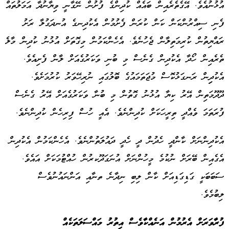
އުޅުނުއެވެ. އޭގެތެރެއިން ބައެއް ކުދިންގެ ފުށުން ނޭގާނީ ވިޔާނުދާ އަމަލުތައް
ފެނި ސިއްރުންކަން ކަން ކުރަން ފެށުމުން އެކުދިނގެ އުނދަގުލާ ރަށު
ރައްޔިތުން ކުރިމަތިލާން ޖެހުނެވެ. އެހެންކަމުން މިގޮތަށް އުޅުނު ކުދިން މާލެ
ތެރެއިން ހޯދާ އެކުދިން ގެނެސް މި ބުނި ވަކަރުގެއަށް ލާން ފެށިއެވެ.
އެކުދިިން ރަނގަޅުކޮސް މުޖަތަމައުގެ ބޮލުގައި ނުރިހޭވަރު ކުރުމަށެވެ.
ދޫދޫމަތިން އޭރު ކިޔާ އުޅުނު ގޮތުން މި ބުނާ ވަކަރުގެއަށް އޭރު ގެނެސް
ފުރަތަމަ ވެއްދީ ތިރީހަކަށް ކުދިންނެވެ. އެއީ ހުސް ފިރިހެން ކުދިންނެވެ.
އެކުދިންނަށް ކާންދީ ހެދުން ދީ ހެދީ ދައުލަތުންނެވެ. އެހެންކަމުން އެކުދިން
އެގެއިން ބޭރަށް ނުކުމެ މީހުންނަށް އުނަގަދޫކރުން ހުއްޓުމަކަށް އައެވެ.
ސަބަބަކީ ގަޑިގަޑިއަށް ކާން ލިބި ނިދާނެ ތނާއި އަންނައުނުވެސް
ލިބުމެވެ.
ފުރާވަރަށް އެރުމުން އަނެއްކާވެސް އިތުރު މައްސަލަތަކެއް