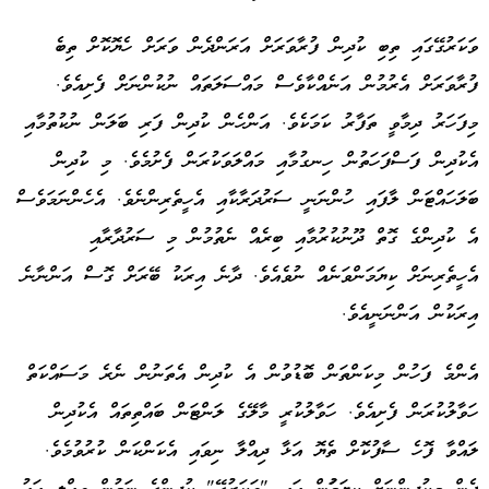
ވަކަރުގޭގައި ތިބި ކުދިން ފުރާވަރަށް އަރަންދެން ވަރަށް ހެޔޮކޮށް ތިބެ
ފުރާވަރަށް އެރުމުން އަނެއްކާވެސް މައްސަލަތައް ނުކުންނަށް ފެށިއެވެ.
މިފަހަރު ދިމާވީ ތަފާރު ކަމަކެވެ. އަންހެން ކުދިން ފަރި ބަލަން ނުކުތުމާއި
އެކުދިން ފަސްފަހަތުން ހިނގުމާއި މައްލަވަކުރަން ފެށުމެވެ. މި ކުދިން
ބަލަހައްޓަން ލާފައި ހުންނަނީ ސަރުދަރާކާއި އެހީތެރިންނެވެ. އެހެންނަމަވެސް
އެ ކުދިންގެ ގޮތް ދޫނުކުރުމާއި ބިރެއް ނެތުމުން މި ސަރުދާރާއި
އެހީތެރިނަށް ކިޔަމަންވަނެއް ނުވެއެވެ. ދާނެ އިރަކު ބޭރަށް ގޮސް އަންނާނެ
އިރަކުން އަންނަނީއެވެ.
އެންމެ ފަހުން މިކަންތަން ބޮޑުވުން އެ ކުދިން އެތަނުން ނެރެ މަސައްކަތް
ހަވާލުކުރަން ފެށިއެވެ. ހަވާލުކުރީ މާލޭގެ ލަންޓަން ބައްތިތައް އެކުދިން
ލައްވާ ފޮހެ ސާފުކޮށް ތެޔޮ އަޅާ ދިއްލާ ނިވައި އެކަންކަން ކުރުވުމެވެ.