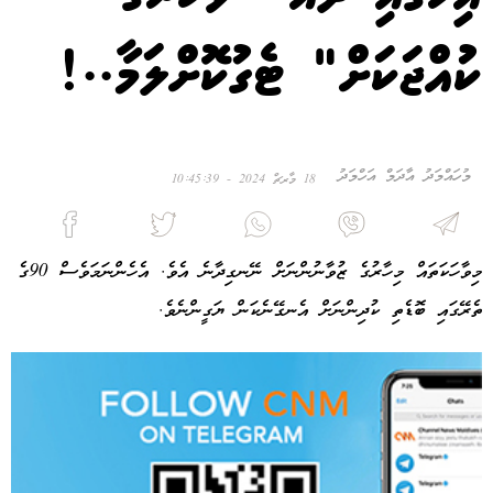
ކުއްޖަކަށް" ޓެގުކޮށްލަމާ..!
މުހައްމަދު އާދަމް އަހްމަދު
18 މާރޗް 2024 - 10:45:39
މިވާހަކަތައް މިހާރުގެ ޒުވާނުންނަށް ނޭނގިދާނެ އެވެ. އެހެންނަމަވެސް 90ގެ
ތެރޭގައި ބޮޑެތި ކުދިންނަށް އެނގޭނެކަން ޔަގީންނެވެ.