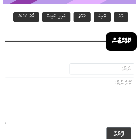
މާލެ
ތާރީހު
ރާއްޖެ
ހަގީގީ ހާދިސާ
ރޯދަ 2024
ކޮމެންޓްސް
ފޮނުވާ