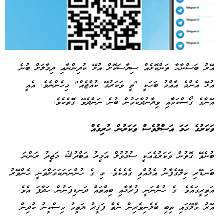
އޭރު ބަސްނާހާ ތަންކޮޅެއް ސިޔާސަކޮށް އުޅޭ ކުދިންނާއި ދިމާލަށް ބުނެ
އުޅޭ އެންމެ އާއްމު ބަހަކީ "ތީ ވަކަރުގޭ ކުއްޖެއް" މިހެންނެވެ. އެއީ
Advertisement
އޭނާގެ ގޯސްކަމާާއި ވިޔާނުދާކަމުން ބުނެ ނަންދެވޭ ގޮތެކެވެ.
ވަކަރުގެ ހަމަ އަސްލުވެސް ވަކަރުން ހުރިގެއް
ބުނެވޭ ގޮތުން ވަކަރުގެއަކީ ސުމުވުލް އަމީރު އަބްދުﷲ މަޖީދު ރަންނަ
ބަނޑޭރި ކިލޭގެފާނު އެޅުއްވި ގެއެކެވެ. މި ގެ ހުންނަނަކަމަށްވަނީ ހެންވޭރު
އަތިރީގައެވެ. ގެ ހުންނަނީ ފުރާޅާއި ބިއްތައް ދަނޑިފަނުން ހަދާފަ އެވެ.
އޭރު މާލޭގައި ތިބި ބެލެނިވެރިން ނެތް ފަޤީރު ޔަތީމު މިސްކީނު ކުދިން