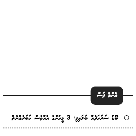
އެންމެ ފަސް
ބޮޑު ސަރަހަދެއް ބަލައިފި، 3 މީހުންގެ އެެއްވެސް ހަބަރެއްނެތް