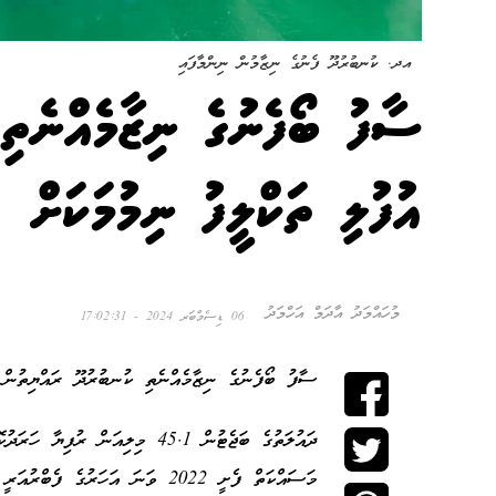
އދ. ކުނބުރުދޫ ފެނުގެ ނިޒާމުން ނިންމާފައި
ސާފު ބޯފެނުގެ ނިޒާމެއްނެތި
އުފުލި ތަކްލީފު ނިމުމަކަށް
މުހައްމަދު އާދަމް އަހްމަދު
06 ޑިސެމްބަރ 2024 - 17:02:31
ސާފު ބޯފެނުގެ ނިޒާމެއްނެތި ކުނބުރުދޫ ރައްޔިތުން އު
ދައުލަތުގެ ބަޖެޓުން 45.1 މިލިއަނ
މަސައްކަތް ފެށީ 2022 ވަނަ އަހަރުގެ ފެބްރުއަރީ މަހުއެވެ.