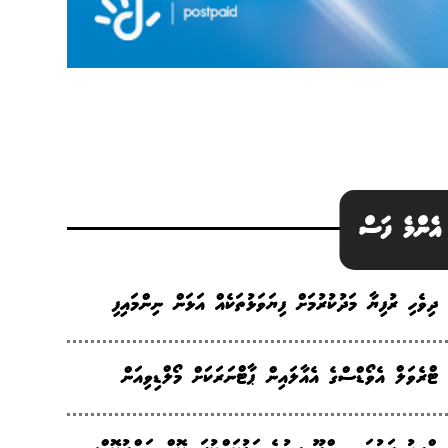
އެންމެ ފަސް
ދިވެހި ރުފިޔާ މަދުކުރުމަށް ފިޔަވަޅުތަކެއް އަޅަން ނިންމައިފި
ޓްރެވަލް އެވޯޑްސްގެ އެއާލައިން ޕާޓްނަރަކަށް މޯލްޑިވިއަން