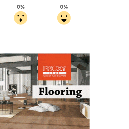
0%
0%