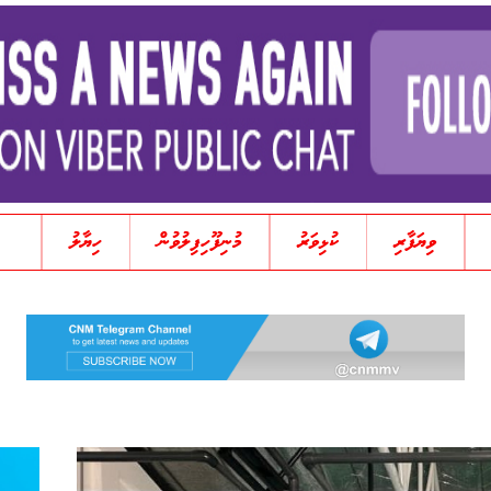
ވިޔަފާރި
ކުޅިވަރު
މުނިފޫހިފިލުވުން
ހިޔާލު