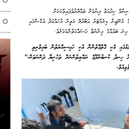
ންމާ ހިދުމަތް ދިނުމަށް ތައްޔާރުވެފައިވާކަމަށް
 މެނޭޖިން ޑިރެކްޓަރު އަބްދުލް މަތީން މުހައްމަދު އެކްސްގައި
 ގިނަ ބައެއްގެ މިންނެތް މަސައްކަތުންކަމަށެވެ.
ުގައި އެކި ގޮތްގޮތުންނާ އެކި ހައިސިއްޔަތުން ބައިވެރިވި
ރާ ހިނދު ކުނބުރުދޫގެ ރައްޔިތުންނަށް ތަހުނިޔާ ދަންނަވަން."
ވިއެވެ.