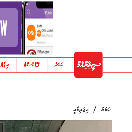
ހަބަރު
ޕޮޑްކާސްޓް
ރިޕޯޓް
/
ހަބަރު
އިޖުތިމާއީ