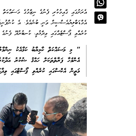
އެރަށުގައި ގާއިމުކުރި ފެނުގެ ނިޒާމުގެ މަސައްކަތް ނި
އެމްޑަބްލިޔުއެސްސީން ވަނީ ބުނެއެވެ. އެ ކުންފުނީގެ
ކުރެއްވި ޕޯސްޓެއްގައި ވިދާޅުވީ، ކުނބުރުދޫ ފެނުގެ
" މި މަސައްކަތް ކާމިޔާބު ކަމާއެކު ނިންމާލުމ
އެންމެހާ ފަރާތްތަކަށް ހައްޤު ޝުކުރު އަދާކު
މަތީން އެކްސްގައި ކުރެއްވި ޕޯސްޓްގައި ވިދާޅު