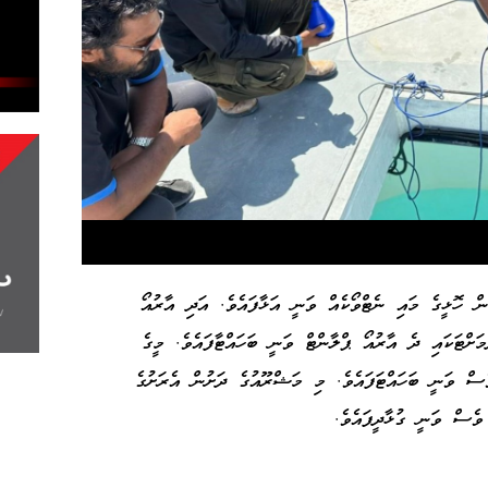
ައި 2.75 ކިލޯމީޓަރުގެ ފެން ހޮޅީގެ މައި ނެޓްވޯކެއް ވަނީ އަޅާފައެވެ. އަދި އާރުއޯ
ަށްޓަކައި ދެ އާރުއޯ ޕްލާންޓް ވަނީ ބަހައްޓާފައެވެ. މީގެ
ެސް ވަނީ ބަހައްޓަފައެވެ. މި މަޝްރޫއުގެ ދަށުން އެރަށުގެ
 ވެސް ވަނީ ގުޅާދީފައެވެ.