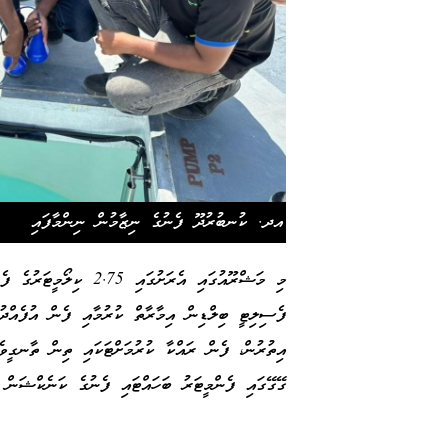
އދ. ކުނބުރުދޫ ފެނުގެ ނިޒާމުން ނިންމާފައި
މި މަޝްރޫއުގައި އެރަށުގ
ފެސިލިޓީ ބިލްޑިން އިމާރާތް ކުރުމާއި ފެން އުފެއްދުމ
އިތުރުން، ފެން ރައްކާ ކުރުމަށްޓަކައި ތިން ތާނގީވ
ގޭގޭގައި ފެންމީޓަރު ބަހައްޓައި ފެނުގެ ކަނެކްޝަން