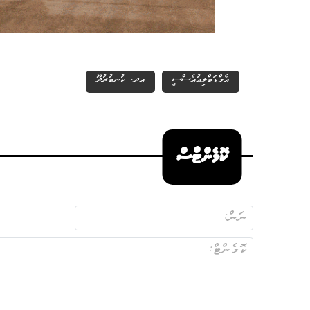
އެމްޑަބްލިއުއެސްސީ
އދ. ކުނބުރުދޫ
ކޮމެންޓްސް