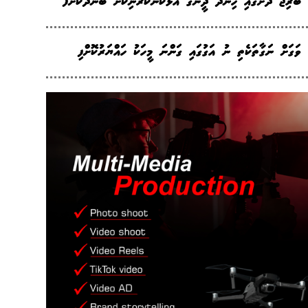
ބްރިޖު ދަށުގައި ހިންދޫ ދީނުގެ އަޅުކަންކުރަނިކޮށް ބަންދުކޮށްފ
ވަގަށް ނަގާތަކެތި ނު އަގުގައި ގަންނަ މީހަކު ހައްޔަރުކޮށްފި