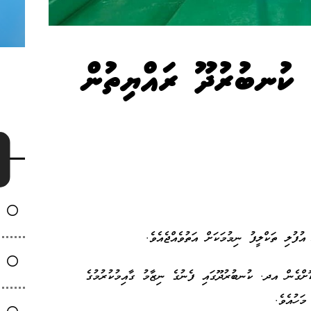
 ކުނބުރުދޫ ރައްޔިތުން
ފުލި ތަކްލީފު ނިމުމަކަށް އަތުވެއްޖެއެވެ.
ް ރުފިޔާ ހަރަދުކޮށްގެން އދ. ކުނބުރުދޫގައި ފެނުގެ ނިޒާމު ގާއިމުކުރުމުގެ