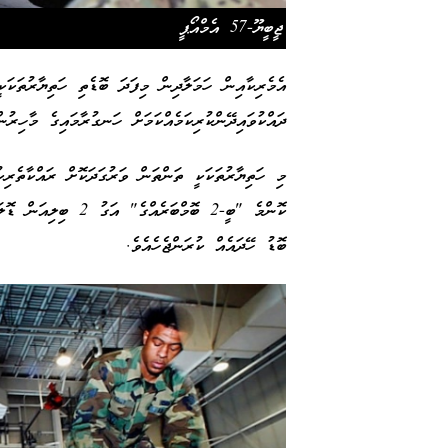
ޖީބީޔޫ-57 އެމްއޯޕީ
އެމެރިކާއިން ހަމަލާދިން މިފަދަ ބޮޑެތި ހަތިޔާރުތަކަކ
ދައްކުވައިދޭންކުރިކަމެއްކަމަށް ހަނގުރާމައިގެ މާހިރު
މި ހަތިޔާރުތަކަކީ ތަންތަން ވަރުގަދަކޮށް ރައްކާތެރިކ
ކޮންމެ "ބީ-2 ބޮމްބަރ
ބޮޑު ހޭދައެއް ކުރަންޖެހެއެވެ.