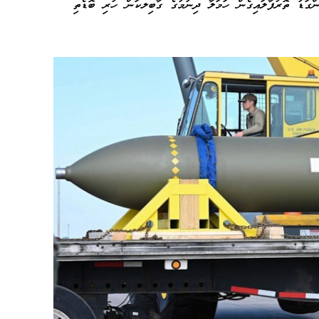
) ފުންމިނަށް ބިންގަޑު ތޮރުފާލައިގެން ހަމަލާ ދިނުމުގެ ގާބިލކަން ހުރި ބޮޑެތި