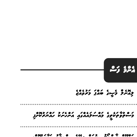
އެންމެ ފަސް
ލިއޮނެލް މެސީގެ ބައްޕަ މަރުވެއްޖެ
މަސްތުވާތަކެތީގެ މައްސަލައެއްގައި އަންހެނަކު ހައްޔަރުކޮށްފި