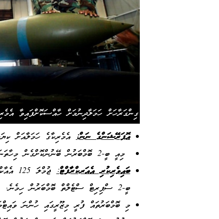
ގިންގަރާހަށް ހަމަލާދިނުމަށް ހާއްސަކޮށްފައިވާ އެމެރ
އޮޕަރޭޝަންގެ ނަން:
އެމެރިކާގެ ހަމަލާއަށް ކިޔަ
މިއީ ބީ-2 ބޮމްބަރުން ބޭނުންކޮށްގެން މިހާތަނަށް ދިން އެންމެ ބޮޑު ހަމަލާ.
ބައިވެރިކުރި އެއަރކްރާފްޓް
:
ބީ-2 ސްޕިރިޓް ސްޓެލްތް ބޮމްބަރުން ހިމެނެ.
މި ބޮމްބަރުތައް ފުރީ މިޒޫރީގައި ހުންނަ ވައި