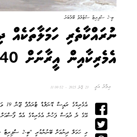
ބީ-2 ސްޕިރިޓް ސްޓެލްތް ބޮމްބަރު
އެމެރިކާއިން އީރާނަށް 40 ގަޑިއިރު
އިމާދު އަލީ
23 ޖޫން 2025 - 11:30:52
އެމެރި
އޭގެ ދެ ދުވަސް ފަހުން އެމެރިކާގެ އެއާ ފޯސްއަށް އީ
މި ހަމަލާ ދިނުމަށް