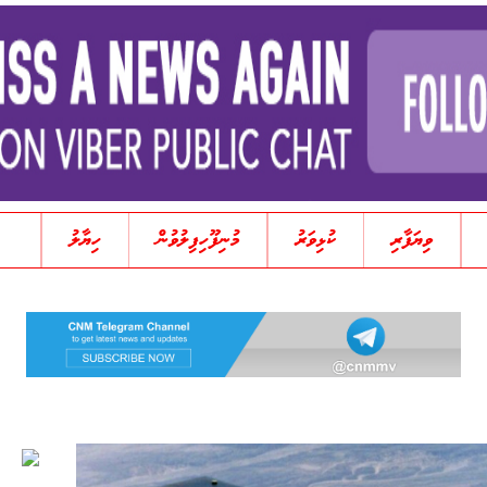
ވިޔަފާރި
ކުޅިވަރު
މުނިފޫހިފިލުވުން
ހިޔާލު