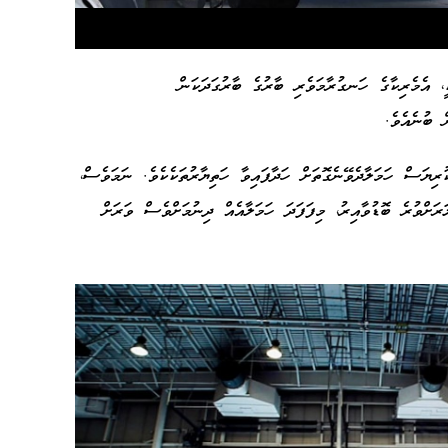
ީ، އެމެރިކާގެ ހަނގުރާމަވެރި ބާރުގެ ބާރުގަދަކަން
ން ބުނެއެވެ.
ުރިޔަސް ހަމަލާދެވޭނެގޮތަށް ހަދާފައިވާ ހަތިޔާރުތަކެކެވެ. ނަމަވެސް،
ެއްގެ" އަގު 2 ބިލިއަން ޑޮލަރަށްވުރެ ބޮޑުވާއިރު، މިފަފަދަ ހަމަލާއެއް ދިނުމަށްވެސް ވަރަށް