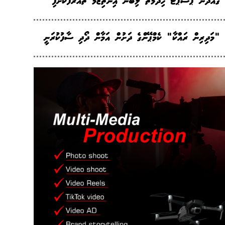
ގައްދޫން ޕާސްޕޯޓު ހިދުމަތް ލިބޭނެ އިންތިޒާމު ތައާރަފުކޮށްފި
"މަދިރިން ރައްކާ" ކެމްޕޭންގެ ދަށުން އަމާން ދޯދި ސާފުކުރަނީ