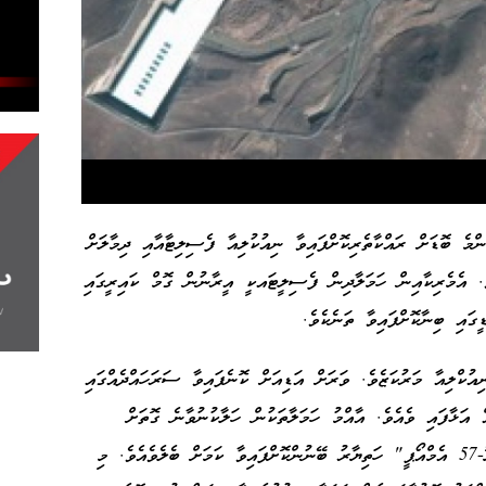
ެ ބޮޑަށް ރައްކާތެރިކޮށްފައިވާ ނިއުކުލިއާ ފެސިލިޓާއާއި ދިމާލަށް
ެ. އެމެރިކާއިން ހަމަލާދިން ފެސިލީޓައކީ އީރާނުން ގޮމް ކައިރީގައި
އުކްލިއާ މަރުކަޒެވެ. ވަރަށް އަޑިއަށް ކޮނެފައިވާ ސަރަހައްދެއްގައި
ް އަޅާފައި ވެއެވެ. އާއްމު ހަމަލާތަކުން ހަލާކުނުވާނެ ގޮތަށް
ޑިޒައިންކޮށްފައިވާ މި ތަނަށް ހަމަލާދިނުމަށް "ޖީބީޔޫ-57 އެމްއޯޕީ" ހަތިޔާރު ބޭނުންކޮށްފައިވާ ކަމަށް ބެލެވެއެވެ. މި