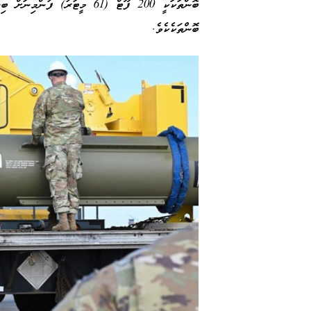
ބޮންތަކަކީ 200 ފޫޓް (61 މީޓަރު
ބޮންތަކެކެވެ.