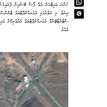
ސްޓްރެޓޯޓޭންކާ އެއަރކްރާފްޓްތައް މެދުވެރިކޮށް ވައި
ވެއެވެ.