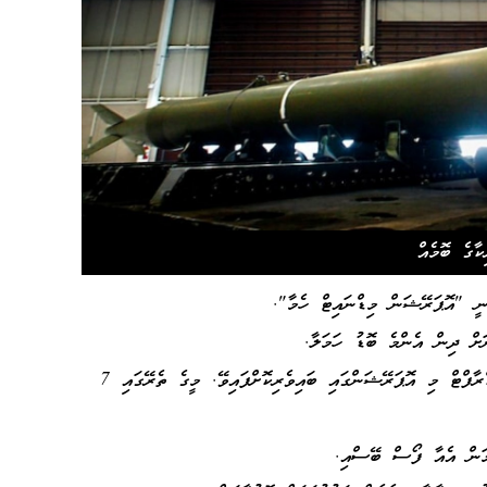
ިކާގެ ބޮމެއް
ނީ "އޮޕަރޭޝަން މިޑްނައިޓް ހެމާ".
ޖުމްލަ 125 އެއާކްރާފްޓް މި އޮޕަރޭޝަންގައި ބައިވެރިކޮށްފައިވޭ. މީގެ ތެރޭގައި 7
ޓްމަން އެއާ ފޯސް ބޭސްއި.