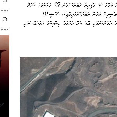
ހުންނަ ވައިޓްމަން އެއާ ފޯސް ބޭސްއިން ފުރައިގެން ޖުމްލަ 40 ގަޑިއިރު ދަތުރުކޮށްގެން ފޯޑޯ މަރުކަޒަށް ހަމަލާ
ދިނެވެ. މި ދަތުރުގައި އެއަރކްރާފްޓްތައް ޓްރާންސް-ޕެސިފިކް މަގުން ދަތުރުކޮށްފައިވާއިރު، "ކޭސީ-135
ގެ ދަތުރުތެރޭގައި އޮވެ ތެޔޮ އެޅުމުގެ އިންތިޒާމު ހަމަޖައްސާފައި