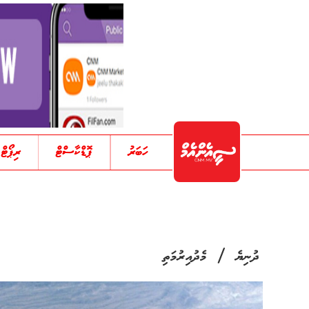
ހަބަރު
ޕޮޑްކާސްޓް
ރިޕޯޓް
/
ދުނިޔެ
މެދުއިރުމަތި