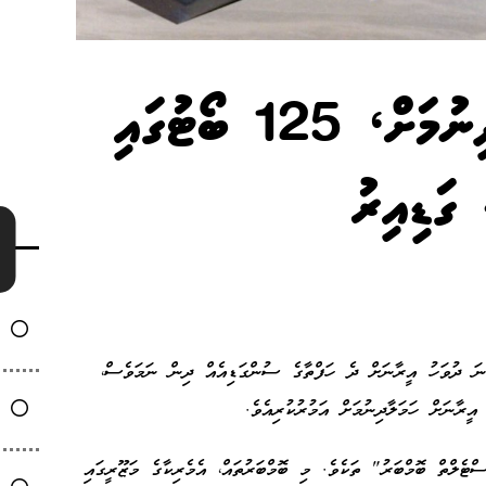
ނުރައްކާތެރި ހަމަލާތަކެއް ދިނުމަށް، 125 ބޯޓުގައި
ކާގެ ރައީސް ޑޮނަލްޑް ޓްރަމްޕް ޖޫން 19 ވަނަ ދުވަހު އީރާނަށް ދެ ހަފްތާގެ ސުންގަޑިއެއް ދިން ނަމަވެސް،
ރާނަށް ހަމަލާދިނުމަށް އަމުރުކުރިއެވެ.
 ބޭނުންކުރީ "ބީ-2 ސްޕިރިޓް ސްޓެލްތް ބޮމްބަރު" ތަކެވެ. މި ބޮމްބަރުތައް، އެމެރިކާގެ މަޒޫރީގައި