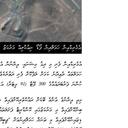
އެމެރިކާއިން ހަމަލާދިން ފޯޑޯ ނިއުކްލިއާ މަރުކަޒު
އެމެރިކާއިން ފެށި މި ދިގު މިޝަނަކީ، އީރާނުން އެންމ
ހަމަލާތައް ދެވިދާނެ ކަމަށް ލަފާކޮށް ފެށި ދަތުރެކެވ
ހުންނަ ފަރުބަދައެއްގެ 300 ފޫޓް (91 މީޓަރު) އަޑީގައި ބިނާކޮށްފައިވާ ތަނެކެވެ.
މިއީ އީރާނުގެ އެންމެ ބޮޑަށް ރައްކާތެރިކޮށްފައިވާ ނި
ބިނާކޮށްފައިވާ މި މަރުކަޒުގައި ކޮންކްރީޓް ފަށަލަތައ