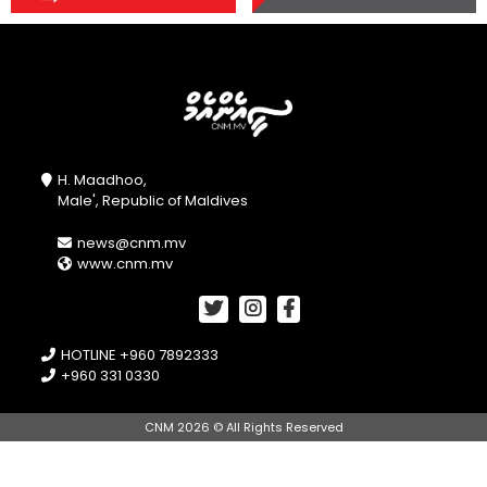
H. Maadhoo,
Male', Republic of Maldives
news@cnm.mv
www.cnm.mv
HOTLINE +960 7892333
+960 331 0330
CNM 2026 © All Rights Reserved
//openPhotoSwipe();
document.getElementById("btnA").onclick =