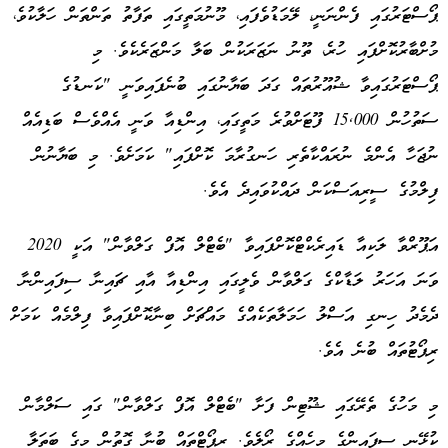
ޕޯސްޓަރުގައި ފެންނަނީ، ލޭމަޑުވެފައި، މޫނުމަތީގައި ތަފާތު ތަންތަން ހަލާކުވެ،
މުށްބާރުކޮށްފައި ހުރެ، ތޫނު ނަޒަރަކުން ބަލާ މަންޒަރެކެވެ. މި
ޕޯސްޓަރުގައިވާ ޝުއޫރުތައް ގަދަ ބަޔާނުގައި ބުނެފައިވަނީ "ކަނޑުގެ
ސަތުހުން 15,000 ފޫޓަށްވުރެ މަތީގައި، އިންޑިއާ ވަނީ އެއްވެސް ބަޑިއެއް
ނުޖަހާ އެންމެ ނުރައްކާތެރި ހަނގުރާމަ ކޮށްފައި" ކަމަށެވެ. މި ބަޔާނުން
ފިލްމުގެ ސީރިއަސްކަން ދައްކުވައިދެ އެވެ.
އަޕޫރްވާ ލަކިއާ ޑައިރެކްޓްކޮށްފައިވާ "ބެޓްލް އޮފް ގަލްވާން" އަކީ 2020
ވަނަ އަހަރު ލަޑާކްގެ ގަލްވާން ވެލީގައި އިންޑިއާ އާއި ޗައިނާ ސިފައިންނާ
ދެމެދު ހިނގި އަސްލު ހަމަލާތަކެއްގެ މައްޗަށް ބިނާކޮށްފައިވާ ފިލްމެއް ކަމަށް
ރިޕޯޓުތައް ބުނެ އެވެ.
މި މަހުގެ ތެރޭގައި ޝޫޓިން ފަށާ "ބެޓްލް އޮފް ގަލްވާން" ގައި ސަލްމާން
ކުޅޭނީ ސިފައިންގެ މީހެއްގެ ރޯލެވެ. ރިޕޯޓްތައް ބުނާ ގޮތުން މީގެ ބަތަލާ