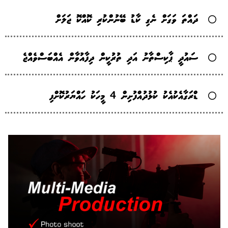
ދައްތަ ވަގަށް ނެގި ކާޑު ބޭނުންކުރި ކޮއްކޮ ޖަލަށް
ސައުދީ ޕާކިސްތާނު އަދި ތުރުކީން ދިފާއުވާން އެއްބަސްވެއްޖެ
ޑްރަގާއެކުއެކު ކުޅުދުއްފުށިން 4 މީހަކު ހައްޔަރުކޮށްފި