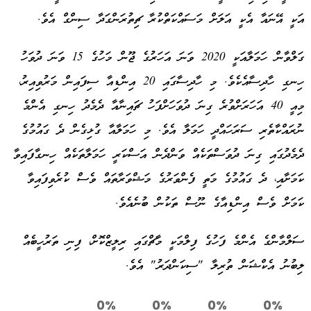
އަކީ އޭނައާ އެކީ އަލަށް މަސައްކަތްކުރާ ޗިތުރަންގަދާ ސިންގް އެވެ.
ގަލްވާން ހަމަލާއަކީ 2020 ވަނަ އަހަރުގެ ޖޫން މަހުގެ 15 ވަނަ ދުވަހު
ހިނގި ހާދިސާއެކެވެ. މި ހާދިސާގައި 20 އިންޑިއާ ސިފައިން މަރުވިއިރު،
މިއީ 40 އަހަރަށްވުރެ ގިނަ ދުވަހަށްފަހު ޗައިނާއާ ދެމެދު ހިނގި އެންމެ
ނުރައްކާތެރި ސަރަހައްދީ ހަމަލާ އެވެ. މި ހަމަލާއާ ގުޅިގެން ދެ ގައުމުގެ
ދެމެދުގައި ގިނަ ދުވަސްތަކެއް ވަންދެން އަސްކަރީ ހަމަލާތަކެއް ހިނގާފައިވާ
ކަމަށާއި، ދެ ގައުމުގެ މަތީ ފެންވަރުގެ މަޝްވަރާތައް ވެސް ކުރެވިފައިވާ
ކަމަށް ވެސް އިންޑިއާގެ ނޫސް ތަކުން ބުނެއެވެ.
ސަލްމާންގެ އެންމެ ފަހުގެ ފިލްމަކީ މާޗްގައި ރިލީޒްކޮށް، ފިނި ތަރުހީބެއް
ލިބުނު އެކްޝަން ތުރިލާ "ސިކަންދަރު" އެވެ.
0%
0%
0%
0%