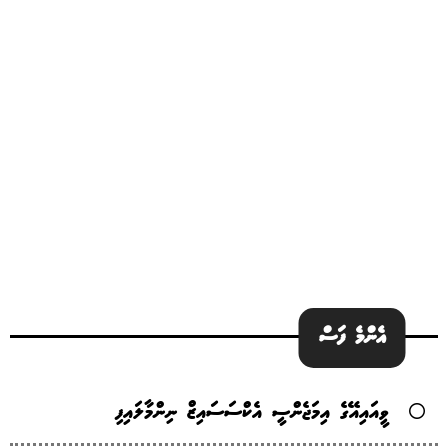
އެންމެ ފަސް
ވީއައިއޭގެ އިމަޖެންސީ އެކްސަސައިޒް ނިންމާލައިފި