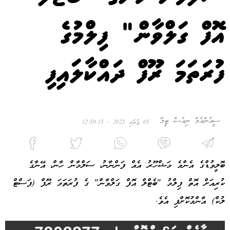
އޮފް ގަލްވާން" ފިލްމުގެ
ފުރަތަމަ ރޫފް ދައްކާލައިފި
ސީއެންއެމް ނިއުސް ޓީމް
05 ޖުލައި 2025 - 12:50:15
ބޮލީވުޑްގެ އެންމެ މަޝްހޫރު އެއް ފަންނާނު، ސަލްމާން ހާން، އޭނާގެ
ކުރިއަށް އޮތް ފިލްމު "ބެޓްލް އޮފް ގަލްވާން" ގެ ފުރަތަމަ ރޫފް (ފަސްޓް
ލުކް) އާންމުކޮށްފި އެވެ.