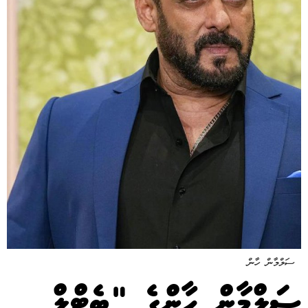
ސަލްމާން ހާން
ސަލްމާން ހާންގެ "ބެޓްލް