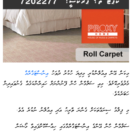
މިކަން އޭނާ އިއުލާންކުރީ މިދިޔަ ހުކުރު ދުވަހު
އިންސްޓަގްރާމް
މެދުވެރިކޮށެވެ. މިއީ ސަލްމާން ހާން ފޭނުންނަށް ހައިރާންކަމެއް ގެނުވައިދިން
Advertisement
ހަބަރެކެވެ.
މި ފިލްމު ސިނަމާތަކަށް ގެންނަ ތާރީހު އަދި އިއުލާނު ނުކުރެ އެވެ.
ސަލްމާން ހާން އޭނާގެ އިންސްޓަގްރާމްގައި ހިއްސާކޮށްފައިވާ މޯޝަން