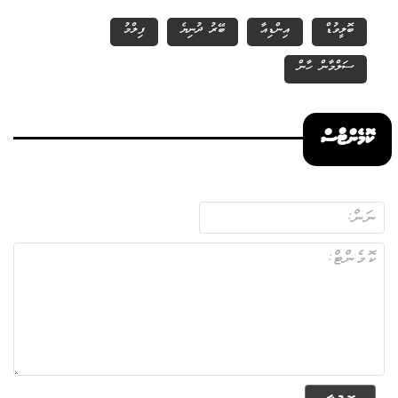
ބޮލީވުޑް
އިންޑިއާ
ބޭރު ދުނިޔެ
ފިލްމު
ސަލްމާން ހާން
ކޮމެންޓްސް