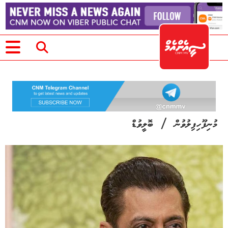
/
މުނިފޫހިފިލުވުން
ބޮލީވުޑް