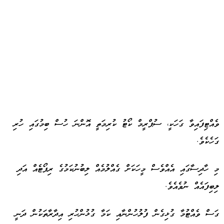
ވެއްޓިފައިވާ ގަހަކީ، ސުޕްރީމް ކޯޓު ކުރިމަތީ އޮންނަ ހުސް ބިމުގައި ހުރި
ގަހެކެވެ.
މި ހާދިސާގައި އެއްވެސް މީހަކަށް ގެއްލުމެއް ލިބުނުކަމުގެ ރިޕޯޓެއް އަދި
ލިބިފައެއް ނުވެއެވެ.
ގަސް ވެއްޓުމާ ގުޅިގެން ފުލުހުންނާއި ކަމާ ގުޅުންހުރި އިދާރާތަކުން ދަނީ