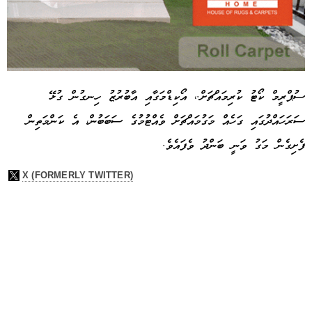
ސުޕްރީމް ކޯޓު ކުރިމައްޗަށް.، އޯކިޑްމަގާއި އާބުރުޒު ހިނގުން ގުޅޭ
ސަރަހައްދުގައި ގަހެއް މަގުމައްޗަށް ވެއްޓުމުގެ ސަބަބުން، އެ ކަންމަތިން
Advertisement
ފެށިގެން މަގު ވަނީ ބަންދު ވެފައެވެ.