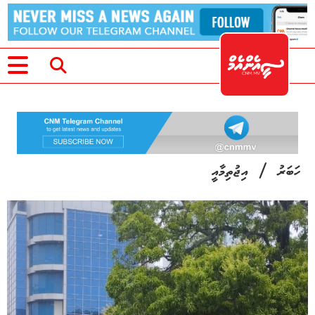
/
ހަބަރު
އިޖުތިމާއީ