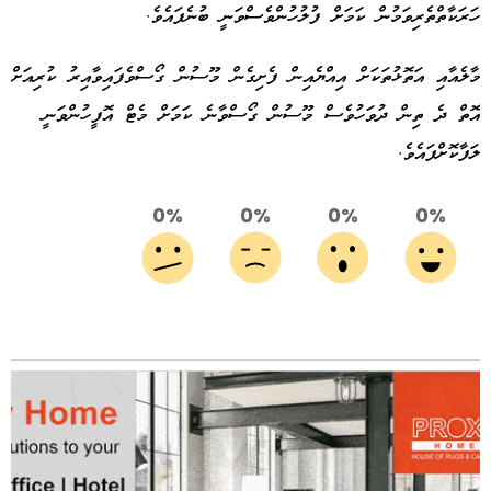
ހަރަކާތްތެރިވަމުން ކަމަށް ފުލުހުންވެސްވަނީ ބުނެފައެވެ.
މާލެއާއި އަތޮޅުތަކަށް އިއްޔެއިން ފެށިގެން މޫސުން ގޯސްވެފައިވާއިރު ކުރިއަށް
އޮތް ދެ ތިން ދުވަހުވެސް މޫސުން ގޯސްވާނެ ކަމަށް މެޓް އޮފީހުންވަނީ
ލަފާކޮށްފައެވެ.
0%
0%
0%
0%