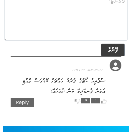
ފޮނުވާ
ހަސަންބެ
2025-07-12 10:39:10
ސުޕްރީމް ކޯޓުގެެ ފުރާޅު މައްޗަށް ބޮޑުގަސް ވެެއްޓި
އެތަން ފުނޑާލިތާ ކޮން ދުވަހެއް؟
0
0
Reply