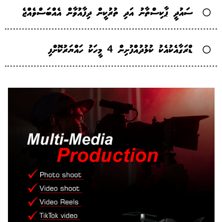
ސައުދީ ޕާކިސްތާނު އަދި ތުރުކީން ދިފާއުވާން އެއްބަސްވެއްޖެ
ޑްރަގާއެކުއެކު ކުޅުދުއްފުށިން 4 މީހަކު ހައްޔަރުކޮށްފި