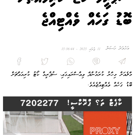
ބޮޑު ގަހެއް ވެއްޓިއްޖެ
އަހުމަދު ހަސަން
11 ޖުލައި 2025 - 15:36:44
މާލެއަށް މިހާރު ކުރަމުންދާ ވިއްސާރައިގައި، ސުޕްރީމް ކޯޓު ކުރިމައްޗަށް
ބޮޑު ގަހެއް ވެއްޓިއްޖެއެވެ.