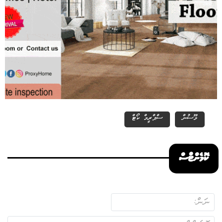
މޫސުން
ސްޕްރީމް ކޯޓް
ކޮމެންޓްސް