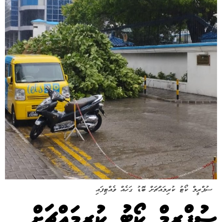
ސުޕްރީމް ކޯޓު ކުރިމައްޗަށް ބޮޑު ގަހެއް ވެއްޓިފައި
ސުޕްރީމް ކޯޓު ކުރިމައްޗަށް