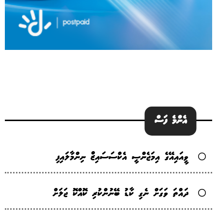
އެންމެ ފަސް
ވީއައިއޭގެ އިމަޖެންސީ އެކްސަސައިޒް ނިންމާލައިފި
ދައްތަ ވަގަށް ނެގި ކާޑު ބޭނުންކުރި ކޮއްކޮ ޖަލަށް