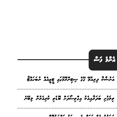
އެންމެ ފަސް
އަނުޝްކާ ދިރިއުޅޭ ގޭގެ ސިޓިންރޫމުގައި ޓީވީއެއް ނުބަހައްޓާ
ތިލަފުށި ބަދަރާއިއެކު އިގްތިސޯދަށް ބޮޑެތި ކުރިއެރުން ލިބޭނެ