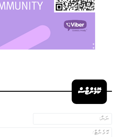
ކޮމެންޓްސް