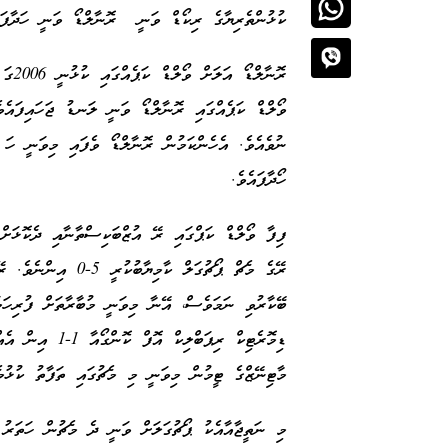
ކުޅުންތެރިޔާގެ ރިކޯޑް ވަނީ ރޮނާލްޑޯ ވަނީ ހަދާފަ
ރޮނާ
ވޯލްޑް ކަޕެއްގައި ރޮނާލްޑޯ ވަނީ ލަނޑު ޖަހައިފައެވެ
ނުވެއެވެ. އެހެންކަމުން ރޮނާލްޑޯ ވެފައި މިވަނީ ހަ 
ހޯދާފައެވެ.
ފިފާ ވޯލްޑް ކަޕްގައި ރޭ އުޒްބަކިސްތާނާއި ދެކޮޅަށ
ރޭގެ މެޗް ޕޯޗުގަލް ކ
ބޭކާރުވި ނަމަވެސް، އޭނާ މިވަނީ މުބާރާތަށް ފުރިހަމައ
ޑިމޮރެޓިކް ރިޕަބ
މާޓިނޭޒްގެ ޓީމުން މިވަނީ މި މެޗުގައި ތަފާތު ކުޅުމ
މި ނަތީޖާއާއެކު ޕޯޗުގަލަށް ވަނީ ދެ މެޗުން ހަތަރު 