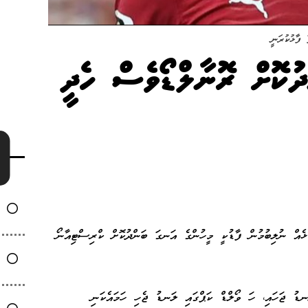
ފާޅުކުރަނީ
ދުކޮށް ރޮނާލްޑޯވެސް ހެދީ
ޮޅެއް ނުލިބުމުން ފާޑުކީ މީހުންގެ އަނގަ ބަންދުކޮށް ކްރިސްޓިއާނޯ
ނޑު ޖަހައި، ހަ ވޯލްޑް ކަޕްގައި ލަނޑު ޖެހި ހަމައެކަނި