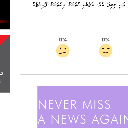
 ވަނީ ލިބިފަ އެވެ. އުޒްބެކިސްތާނަށް މިހާތަނަށް ޕޮއިންޓެއް
0%
0%