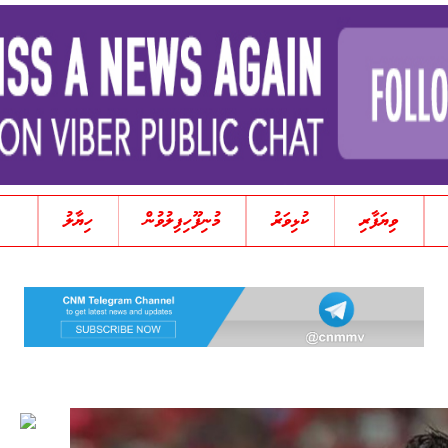
ވިޔަފާރި
ކުޅިވަރު
މުނިފޫހިފިލުވުން
ހިޔާލު