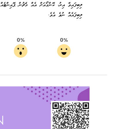
ލިބިފައިވާ އިރު، ކޮންގޯއަށް އެއް މެޗުން ޕޮއިންޓެއް
ލިބިފައެއް ނުވެ އެވެ.
0%
0%