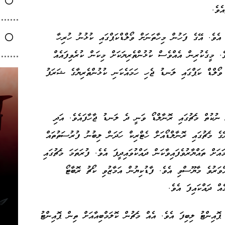
އެވެ.
ލްޑޯ އަލަށް ވޯލްޑް ކަޕެއްގައި ކުޅުނީ 2006ގަ އެވެ. އޭގެ ފަހުން މިހާތަނަށް ވޯލްޑްކަޕްގައި ކުޅުނު ހުރިހާ
. މީގެކުރިން އެއްވެސް ކުޅުންތެރިޔަކަށް މިކަން ކުރެވިފައެއް
ވޯލްޑް ކަޕްގައި ލަނޑު ޖެހި ހަމައެކަނި ކުޅުންތެރިޔާގެ ޝަރަފު
ް ނުކުތް މެޗުގައި ރޮނާލްޑޯ ވަނީ ދެ ލަނޑު ޖާހާފައެވެ. އަދި
ާމިޔާބުކުރީ 5-0 އިންނެވެ. ރޭގެ މެޗުގައި ރޮނާލްޑޯއަށް ހެޓްރިކް ހަދަން ލިބުނު ފުރުސަތުތައް
ަށް ތައްޔާރުވެފައިވާކަން ދައްކުވައިދީފަ އެވެ. ފުރަތަމަ މެޗުގައި
ްލިކް އޮފް ކޮންގޯއާ 1-1 އިން އެއްވަރުވެ މާޔޫސްވި އެވެ. ފާޑުކިޔުން އަމާޒުވި ކޯޗު ރޮބާޓޯ
ެއް ދައްކައިފަ އެވެ.
ޕޮއިންޓު ލިބިފަ އެވެ. އެއް މެޗުން ކޮލަމްބިއާއަށް ތިން ޕޮއިންޓު