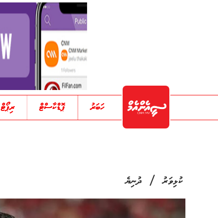
ހަބަރު
ޕޮޑްކާސްޓް
ރިޕޯޓް
/
ކުޅިވަރު
ދުނިޔެ