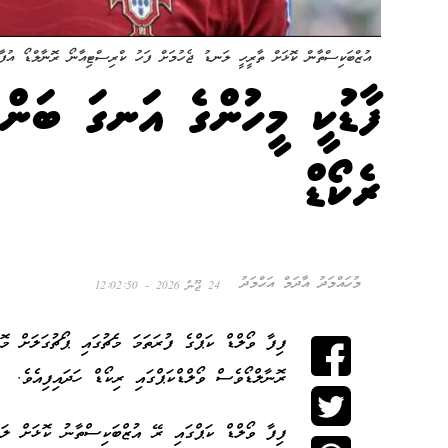
އުޒްބަކިސްތާން ކޮޅަށް ތާރީހީ ލަނޑު ޖެހުމަށް ފަހު ކްރިސްޓިއާނޯ ރޮނާލްޑޯ އުފާ 
ފާޑުކީ މީހުންގެ އަނގަ ބަން
ރެކޯޑް
މުހައްމަދު އާދަމް އަހްމަދު
24 ޖޫން 2026 - 12:02:50
ފިފާ ވޯލްޑް ކަޕްގެ ފުރަތަމަ މެޗުގައި ޕޯޗުގަލަށް މ
ރޮނާލްޑޯވެސް ވޯލްޑްކަޕްގައި ރިކޯޑް ހަދައިފިއެވެ.
ފިފާ ވޯލްޑް ކަޕްގައި ރޭ އުޒްބަކިސްތާނު ކޮޅަށް ލަ