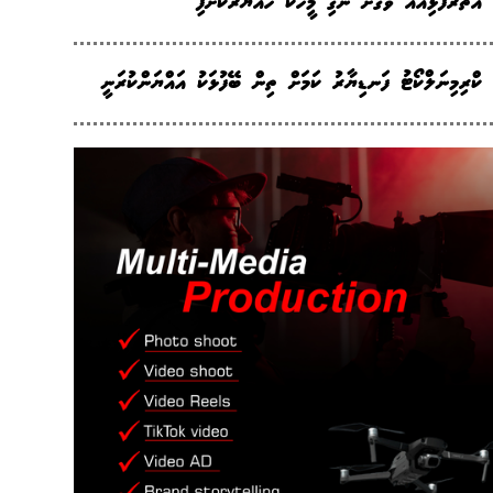
އަތަރުފުޅިއެއް ވަގަށް ނެގި މީހަކު ހައްޔަރުކޮށްފި
ކްރިމިނަލްކޯޓު ފަނޑިޔާރު ކަމަށް ތިން ބޭފުޅަކު އައްޔަންކުރަނީ