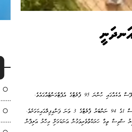
އަނދަނީ
 95 ފްލެޓްގެ އެޕާޓްމަންޓެއްގައެވެ.
އެމްއެންޑީއެފުން ބުނީ އަލިފާން ރޯވީ ހުޅުމާލޭގެ ފޭސް 1ގެ 94 ނަންބަރު ފްލެޓްގެ 3 ވަނަ ފަންގިފިލާގައިކަމަށެވެ.
ޔު ސާވިސް ތީމް ހަރަކާތްތެރިވަމުން އަނަކަމަށާި މިހާރު އަލިފާން