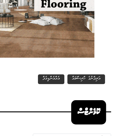
އަލިފާނުގެ ހާދިސާތައް
އެމްއެންޑީއެފް
ކޮމެންޓްސް