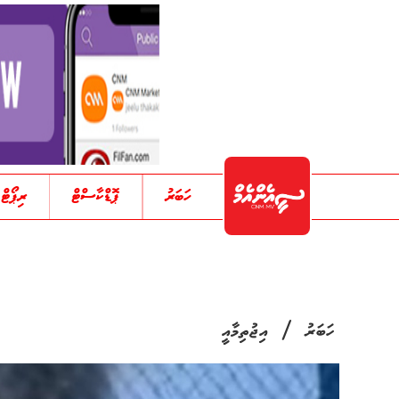
ހަބަރު
ޕޮޑްކާސްޓް
ރިޕޯޓް
/
ހަބަރު
އިޖުތިމާއީ