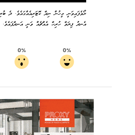
ރޯވެފައިވަނީ މީހުން ނިދާ ކޮޓަރިއެއްގައެވެ. ދެ ބު
އެނދު ފިޔަވާ ހުރިހާ އެއްޗެއް ވަނީ އަނދާފައެވެ.
0%
0%