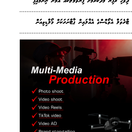
ދިވެހި ރުފިޔާ މަދުކުރުމަށް ފިޔަވަޅުތަކެއް އަޅަން ނިންމައިފި
ޓްރެވަލް އެވޯޑްސްގެ އެއާލައިން ޕާޓްނަރަކަށް މޯލްޑިވިއަން