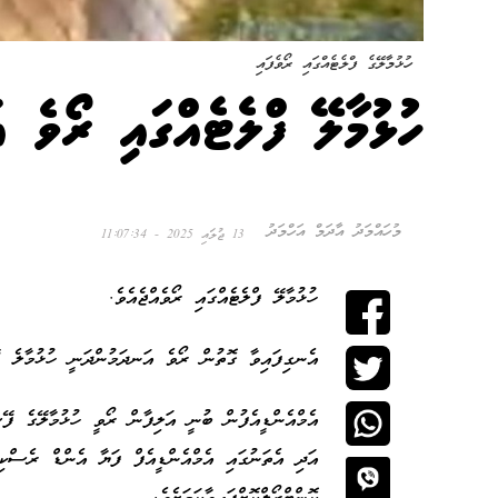
ހުޅުމާލޭގެ ފްލެޓެއްގައި ރޯވެފައި
ހުޅުމާލޭ ފްލެޓެއްގައި ރޯވެ 
މުހައްމަދު އާދަމް އަހްމަދު
13 ޖުލައި 2025 - 11:07:34
ހުޅުމާލޭ ފްލެޓެއްގައި ރޯވެއްޖެއެވެ.
އެނގިފައިވާ ގޮތުން ރޯވެ އަނދަމުންދަނީ ހުޅުމާލެ ފޭސް އެކެއްގައި ހުންނަ
އަދި އެތަނުގައި އެމްއެންޑީއެފް ފަޔާ އެންޑް ރެސްކި