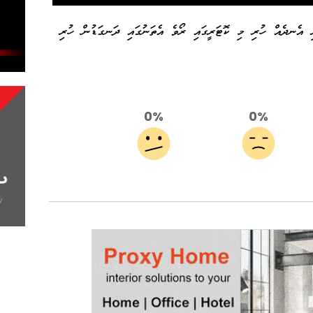
ރި އެނދެއް ހުރި މި ކޮޓަރީގައި ރޯވެ އެތަނުގައި ދަނގަޑުން ހުރި
0%
0%