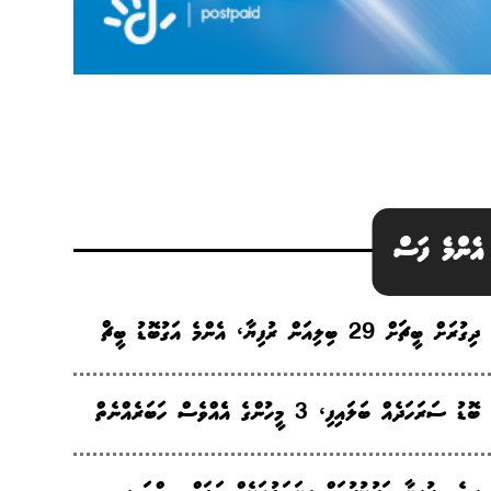
އެންމެ ފަސް
ދިގުރަށް ބީޗަށް 29 ބިލިއަން ރުފިޔާ، އެންމެ އަގުބޮޑު ބީޗް
ބޮޑު ސަރަހަދެއް ބަލައިފި، 3 މީހުންގެ އެެއްވެސް ހަބަރެއްނެތް