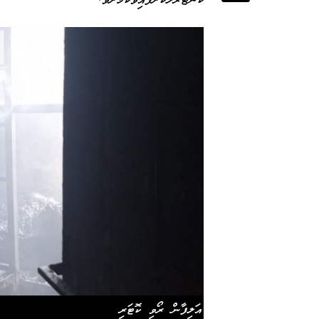
ކޮންޓްރޯލްކޮށްފައިވާކަމަށެވެ.
އަލިފާން ރޯވި ކޮޓަރި