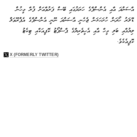
އާސަންދަ އާއި އެންސްޕާގެ ހަރަދުގައި ބޭސް ފަރުވާއަށް ފުރާ މީހުން
ޑޮލަރު ހޯދަން ހުށަހަޅަން ޖެހެނީ އާސަންދަ ނޫނީ އެންސްޕާގެ އެޕްރޫވަލް
ލިޔުމާއި ބަލި މީހާ އާއި އެހީތެރިޔާގެ ޕާސްޕޯޓު ކޮޕީއަކާއި ޓިކެޓު
ކޮޕީއެކެވެ.