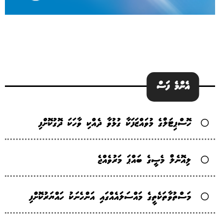
އެންމެ ފަސް
ހޮސްޕިޓަލްގެ މުވައްޒަފަކާ ގުޅުވާ ދެއްކި ވާހަކަ ދޮގުކޮށްފި
ލިއޮނެލް މެސީގެ ބައްޕަ މަރުވެއްޖެ
މަސްތުވާތަކެތީގެ މައްސަލައެއްގައި އަންހެނަކު ހައްޔަރުކޮށްފި