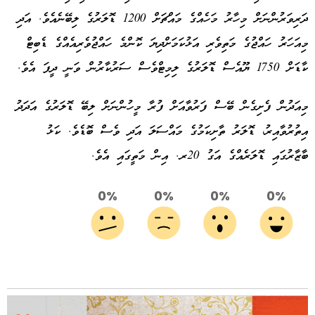
ދަރިވަރުންނަށް މިހާރު މަހެއްގެ މައްޗަށް 1200 ޑޮލަރުގެ ލިބޭނެއެވެ. އަދި
މިއަހަރު ހައްޖުގެ މަތިވެރި އަޅުކަމަށްދިޔަ ކޮންމެ ހައްޖުވެރިއެއްގެ ޑެބިޓް
ކާޑަށް 1750 ޔޫއެސް ޑޮލަރުގެ ލިމިޓްވެސް ސަރުކާރުން ވަނީ ދީފަ އެވެ.
މިއަދުން ފެށިގެން ބޭސް ފަރުވާއަށް ފުރާ މީހުންނަށް ލިބޭ ޑޮލަރުގެ އަދަދު
އިތުރުވާއިރު، ޑޮލަރު ތާށިކަމުގެ މައްސަލަ އަދި ވެސް ބޮޑެވެ. ކަޅު
ބާޒާރުގައި ޑޮލަރެއްގެ އަގު 20ރ. އިން މަތީގައި އެވެ.
0%
0%
0%
0%