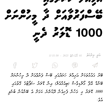
ބޭސްފަރުވާއަށް ދާ މީހުންނަށް
1000 ޑޮލަރު ދެނީ
އަލީ މިދުހަތު
01 އޯގަސްޓް 2025 - 11:51:50
ބޭރު ގައުމުތަކަށް އަމިއްލަ ހަރަދުގައި ބޭސް ފަރުވާއަށް ދާ މީހުންނަށް
ބޭންކް އޮފް މޯލްޑިވްސް (ބީއެމްއެލް) އިން ޑޮލަރު ސަޕޯޓުގެ ގޮތުގައި
1000 ޑޮލަރު މި މަހުން ފެށިގެން ދޫކުރާނެ ކަމަށް އެ ބޭންކުން ބުނެފި
އެވެ.