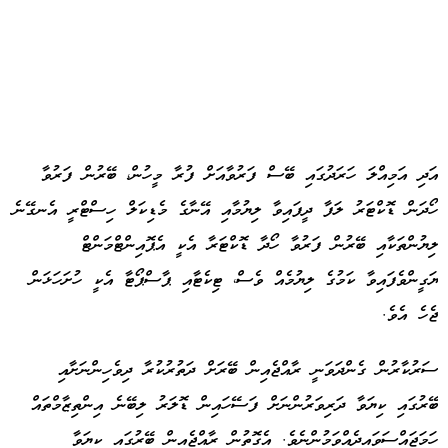
އަދި އަމިއްލަ ހަރަދުގައި ބޭސް ފަރުވާއަށް ފުރާ މީހުން، ބޭރުން ފަރުވާ
ހޯދަން ޑޮކްޓަރު ލަފާ ދީފައިވާ ލިޔުމާއި އޭނާގެ މެޑިކަލް ހިސްޓްރީ އެނގޭނެ
ލިޔުންތަކާއި ބޭރުން ފަރުވާ ހޯދާ ޑޮކްޓަރާ އެކީ އެޕޮއިންޓްމަންޓް
ޔަގީންވެފައިވާ ކަމުގެ ލިޔުމެއް ވެސް، ޓިކެޓާއި ޕާސްޕޯޓާ އެކީ ހުށަހަޅަން
ޖެހެ އެވެ.
ސަރުކާރުން ގެންދަވަނީ ރާއްޖެއިން ބޭރަށް ދަތުރުކުރާ ދިވެހިންނަށާއި
ބޭރުގައި ކިޔަވާ ދަރިވަރުންނަށް ފަސޭހައިން ޑޮލަރު ލިބޭނެ އިންތިޒާމްތައް
ހަމަޖައްސަވައިދެއްވަމުންނެވެ. އެގޮތުން ރާއްޖެއިން ބޭރުގައި ކިޔަވާ