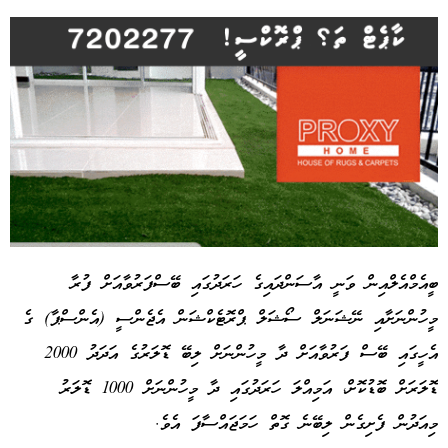
ބީއެމްއެލްއިން ވަނީ އާސަންދައިގެ ހަރަދުގައި ބޭސްފަރުވާއަށް ފުރާ
މީހުންނަށާއި ނޭޝަނަލް ސޯޝަލް ޕްރޮޓެކްޝަން އެޖެންސީ (އެންސްޕާ) ގެ
Advertisement
އެހީގައި ބޭސް ފަރުވާއަށް ދާ މީހުންނަށް ލިބޭ ޑޮލަރުގެ އަދަދު 2000
ޑޮލަރަށް ބޮޑުކޮށް، އަމިއްލަ ހަރަދުގައި ދާ މީހުންނަށް 1000 ޑޮލަރު
މިއަދުން ފެށިގެން ލިބޭނެ ގޮތް ހަމަޖައްސާފަ އެވެ.