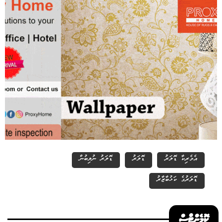
އެމެރިކާ ޑޮލަރު
ޑޮލަރު
ޑޮލަރު ނުލިބުން
ޑޮލަރުގެ ކަޅުބާޒާރު
ކޮމެންޓްސް