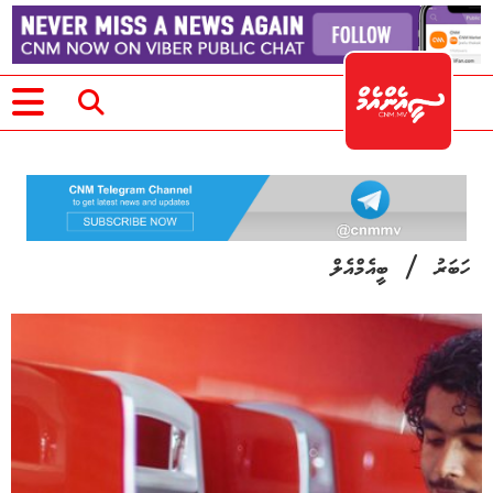
/
ހަބަރު
ބީއެމްއެލް