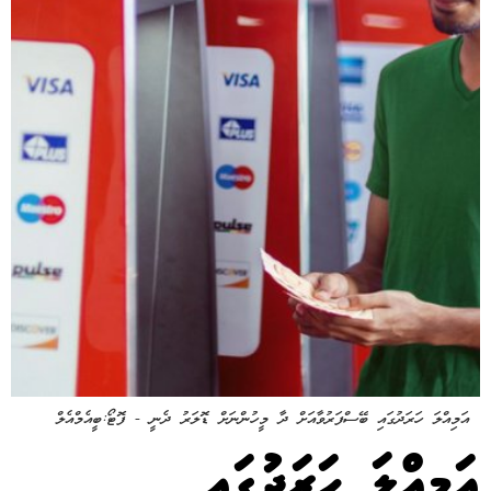
އަމިއްލަ ހަރަދުގައި ބޭސްފަރުވާއަށް ދާ މީހުންނަށް ޑޮލަރު ދެނީ - ފޮޓޯ:ބީއެމްއެލް
އަމިއްލަ ހަރަދުގައި