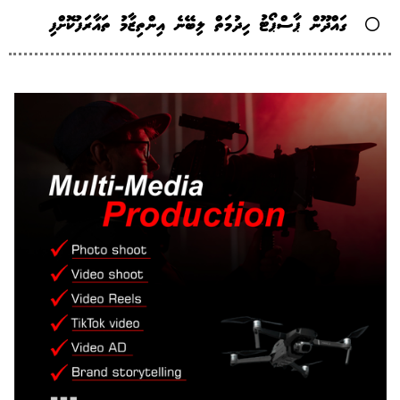
ގައްދޫން ޕާސްޕޯޓު ހިދުމަތް ލިބޭނެ އިންތިޒާމު ތައާރަފުކޮށްފި