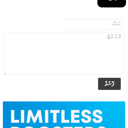
ފޮނުވާ