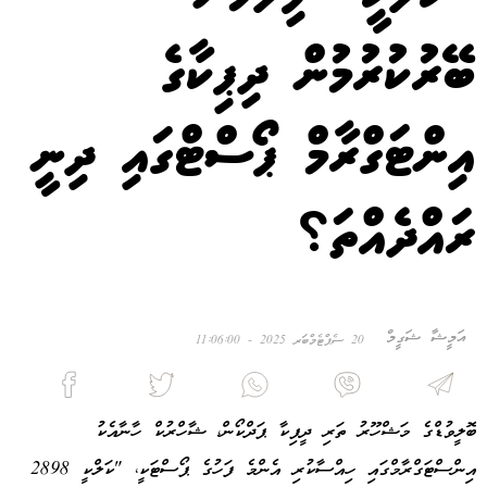
ބޭރުކުރުމުން ދިޕިކާގެ
އިންޓަގްރާމް ޕޯސްޓްގައި ދިނީ
ރައްދެއްތަ؟
އަމީޝާ ޝަގީމް
20 ސެޕްޓެމްބަރ 2025 - 11:06:00
ބޮލީވުޑްގެ މަޝްހޫރު ތަރި ދީޕިކާ ޕަދްކޯން، ޝާހްރުކް ހާނާއެކު
އިންސްޓަގްރާމްގައި ހިއްސާކުރި އެންމެ ފަހުގެ ޕޯސްޓަކީ، "ކަލްކީ 2898