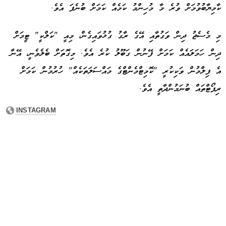
ކާމިޔާބުވުމަށް ވުރެ މާ މުހިންމު ކަމެއް ކަމަށް ބުނެފަ އެވެ.
މި މެސެޖު ދިން ވަގުތާއި އޭގެ ރާގު ގުޅުވައިގެން، މިއީ "ކަލްކީ" ޓީމަށް
ދިން ހަމަލައެއް ކަމަށް ފޭނުން ގަބޫލު ކުރެ އެވެ. މިގޮތަށް ބެލެވެނީ، އޭނާ
އެ ފިލްމުން ވަކިކުރީ "ކޮމިޓްމެންޓްގެ މައްސަލަތަކެއް" ހުރުމުން ކަމަށް
ރިޕޯޓްތައް ބުނަމުންދާތީ އެވެ.