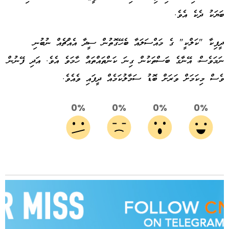
ބަޔަކު ދެކެ އެވެ.
ދީޕިކާ "ކަލްކީ" ގެ މައްސަލައާ ބެހޭގޮތުން ސީދާ އެއްޗެއް ނުބުނި
ނަމަވެސް، އޭނާގެ ބަސްތަކުން ގިނަ ކަންތައްތައް ހާމަވެ އެވެ. އަދި ފޭނުން
ވެސް މިކަމަށް ވަރަށް ބޮޑު ސަމާލުކަމެއް ދީފައި ވެއެވެ.
0%
0%
0%
0%