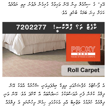
އޭޑީ" ގެ ސިކްއެލް އިން އޭނާ ވަކިވުމާ ގުޅިގެން ދެވުނު ރީތި ރައްދެއް
ކަމަށް ގިނަ ބަޔަކު ބުނެފި އެވެ.
އެ ޕޯސްޓުގެ ކެޕްޝަންގައި ދީޕިކާ ލިޔެފައިވަނީ، ޝާހްރުކް އާއެކު އޭނާ
ފިލްމު ކުޅެން ފެށި ދުވަސްތަކުގެ ހަނދާންތައް އާ ކޮށްފަ އެވެ. އޭނާ ވަނީ
Advertisement
ފިލްމެއް ހެދުމުގެ ތަޖުރިބާ އާއި އެކަމުގައި ހިމެނޭ މީހުންނަކީ އެ ފިލްމެއް