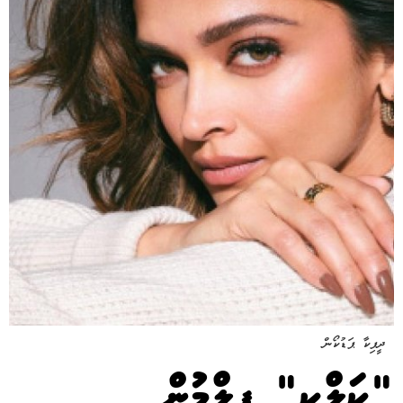
ދީޕިކާ ޕަޑުކޯން
"ކަލްކީ" ފިލްމުން