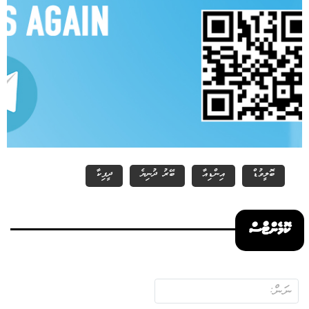
ބޮލީވުޑް
އިންޑިއާ
ބޭރު ދުނިޔެ
ދީޕިކާ
ކޮމެންޓްސް