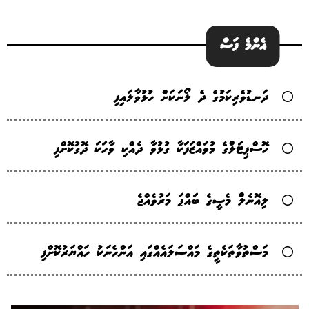
އެންމެ ފަސް
ދަނޑުވެރިކަމުގެ ދެ ލޯނަކަށް ހުޅުވާލައިފި
ހޮސްޕިޓަލްގެ މުވައްޒަފަކާ ގުޅުވާ ދެއްކި ވާހަކަ ދޮގުކޮށްފި
ލިއޮނެލް މެސީގެ ބައްޕަ މަރުވެއްޖެ
މަސްތުވާތަކެތީގެ މައްސަލައެއްގައި އަންހެނަކު ހައްޔަރުކޮށްފި