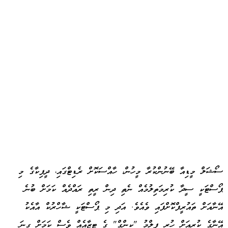
ސޯޝަލް މީޑިއާ ބޭނުންކުރާ މީހުން، ހާއްސަކޮށް ރެޑިޓްގައި، ދީޕިކާގެ މި
ޕޯސްޓަކީ ސީދާ ކުރިމަތިލުމެއް ނެތި ދިން ރީތި ރައްދެއް ކަމަށް ބުނެ
އޭނާއަށް ތައުރީފްކޮށްފައި ވެއެވެ. އަދި މި ޕޯސްޓަކީ ޝާހްރުކް އާއެކު
އޭނާގެ ކުރިއަށް ހުރި ފިލްމު "ކިންގް" ގެ ޓީޒާއެއް ވެސް ކަމަށް ގިނަ