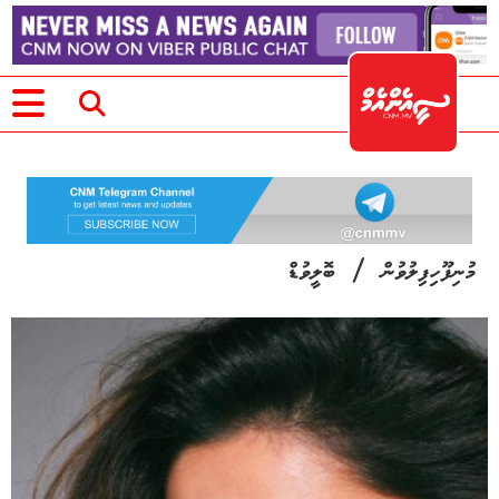
/
މުނިފޫހިފިލުވުން
ބޮލީވުޑް