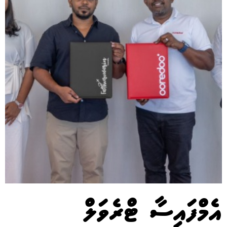
އެމްފައިސާ ޓްރެވަލް