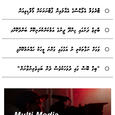
ޓްރެވަލް އެވޯޑްސްގެ އެއާލައިން ޕާޓްނަރަކަށް މޯލްޑިވިއަން
ބްރިޖު ދަށުގައި ހިންދޫ ދީނުގެ އަޅުކަންކުރަނިކޮށް ބަންދުކޮށްފ
ވަގަށް ނަގާތަކެތި ނު އަގުގައި ގަންނަ މީހަކު ހައްޔަރުކޮށްފި
"ބިގް ބޮސް ގައި ދުވަހަކުވެސް ދެން ބައިވެރިނުވާނަން"