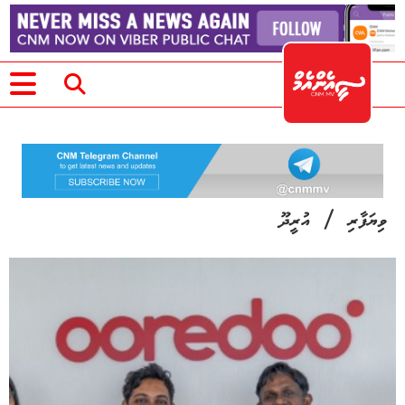
/
ވިޔަފާރި
އުރީދޫ