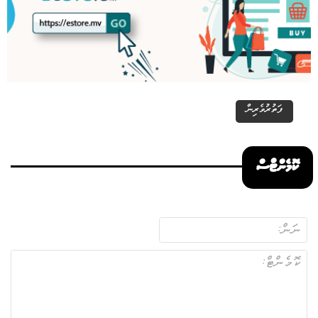
ފަތުރުވެރިން
ކޮމެންޓްސް