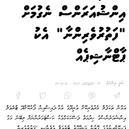
އިންޝުއަރަންސް ނެގުމަށް
"ފަތުރުވެރިންނާ" އެކު
ޕާޓްނާޝިޕެއް
އަލީ މިދުހަތު
30 ސެޕްޓެމްބަރ 2025 - 09:26:28
އަމާނާ ތަކަފުލް މެދުވެރިކޮށް އުރީދޫގެ އެމް-ފައިސާއިން ފޯރުކޮށްދޭ ޓްރެވަލް
އިންޝުއަރެންސްގެ ހިދުމަތް ފަސޭހަކަމާއެކު ކަސްޓަމަރުންނަށް ލިބޭނެ މަގު
ފަހިކޮށްދިނުމުގެ ގޮތުން މަޝްހޫރު ޓްރެވަލް އެޖެންސީ "ފަތުރުވެރިން