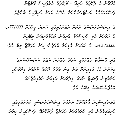
އެގޮތުން އެ ޕެކޭޖުގެ އުރީދޫ ސުޕައެޕުގެ އެމްފައިސާ ވޮލެޓުން
ފަސޭހަކަމާއެކު ކަސްޓަމަރުންނަށް ނެގޭނެ ކަމަށް އުރީދޫއިން ބުންޏެވެ.
އެ އިންޝުއަރެންސްގެ ދަށުން ދަތުރުމަތީގައި ހުންނަ މީހާއަށް 771،000ރ.
އާ ހަމައަށް އެކި ހާދިސާތަކާ ގުޅިގެން ރައްކާތެރިކަން ލިބޭއިރު،
1،542،000ރ. އާ ހަމައަށް މެޑިކަލް އެމަޖެންސީއަށް ކަވަރޭޖް ލިބެ އެވެ.
އަދި ޕާސްޕޯޓް ގެއްލުމާއި ބެގެޖް ގެއްލުން ނުވަތަ ކެންސެލޭޝަންގެ
އިތުރުން 12 ގަޑިއިރަށް ވުރެ ގިނަ ވަގުތު ހޭދަވާ ޓްރެވަލް ޑިލޭތަކާއި
ކަނެކްޓިން ފްލައިޓް ނުވަތަ ޑިޕާޗާއަށް ގަޑިއަށް ނުދެވިއްޖެނަމަ
ކޮމްޕެންސޭޝަން ލިބޭނެ އެވެ.
އެމް-ފައިސާއިން ފޯރުކޮށްދޭ ޓްރެވަލް އިންޝުއަރެންސަކީ ދަތުރުމަތީގައި
ކުރިމަތިވެދާނެ އެކި ހާލަތްތަކަށް ކަވަރެޖް ފޯރުކޮށްދޭ، ފަސޭހައިން ހިޔާރު