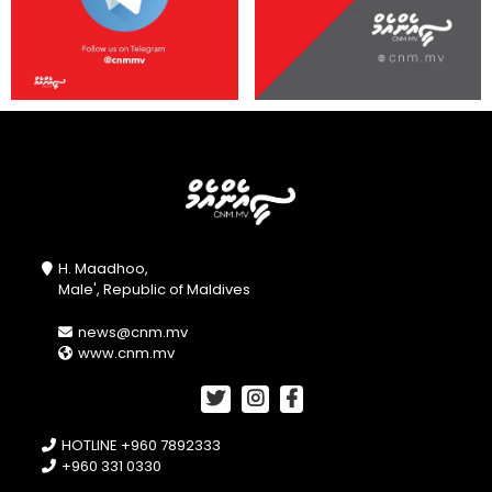
H. Maadhoo,
Male', Republic of Maldives
news@cnm.mv
www.cnm.mv
HOTLINE +960 7892333
+960 331 0330