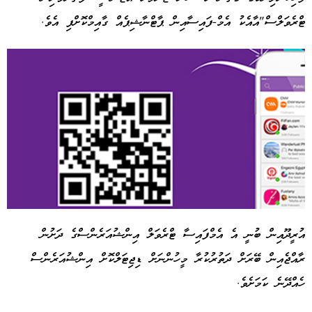
ޓްރެވަލްސް"އާއެކު އެމް-ފައިސާއިން ޕާޓްނާޝިޕެއް ގާއިމްކޮށްފި އެވެ.
އުރީދޫއިން ބުނީ އެ އެމްފައިސާ ޓްރެވަލް އިންޝުއަރެންސްގެ ދަށުން
ރާއްޖެއިން ބޭރަށް ދަތުރުކުރާ މީހުންނަށް ޑިޖިޓަލްކޮށް އިންޝުއަރެންސް
Advertisement
ހެއްދޭނެ ކަމަށެވެ.