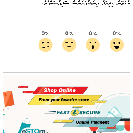
ކުރެވޭނެ ޑިޖިޓަލް އިންޝުއަރެންސް ސޮލިއުޝަނެކެވެ.
0%
0%
0%
0%