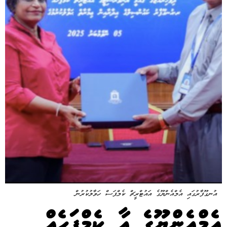
އުނގޫފާރުގައި އެމްއެންޔޫގެ އައުޓްރީޗް ކެމްޕަސް ހަވާލުކުރުން
އެމްއެންޔޫގެ އާ ކެމްޕަހެއް