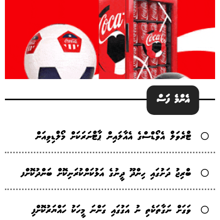
އެންމެ ފަސް
ޓްރެވަލް އެވޯޑްސްގެ އެއާލައިން ޕާޓްނަރަކަށް މޯލްޑިވިއަން
ބްރިޖު ދަށުގައި ހިންދޫ ދީނުގެ އަޅުކަންކުރަނިކޮށް ބަންދުކޮށްފ
ވަގަށް ނަގާތަކެތި ނު އަގުގައި ގަންނަ މީހަކު ހައްޔަރުކޮށްފި