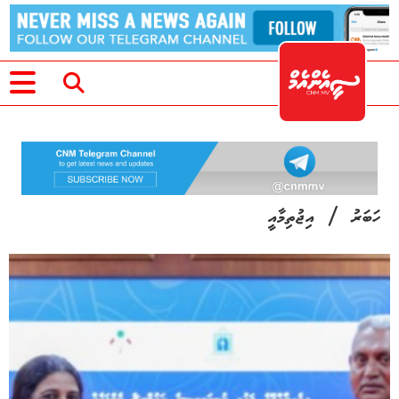
/
ހަބަރު
އިޖުތިމާއީ