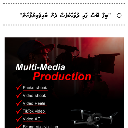
"ބިގް ބޮސް ގައި ދުވަހަކުވެސް ދެން ބައިވެރިނުވާނަން"