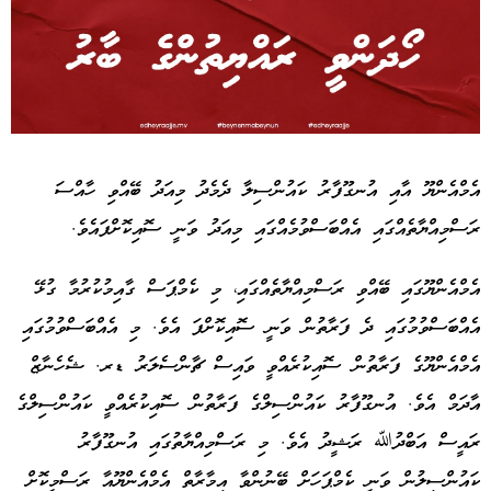
Advertisement
އެމްއެންޔޫ އާއި އުނގޫފާރު ކައުންސިލާ ދެމެދު މިއަދު ބޭއްވި ހާއްސަ
ރަސްމިއްޔާތެއްގައި އެއްބަސްވުމެއްގައި މިއަދު ވަނީ ސޮއިކޮށްފައެވެ.
އެމްއެންޔޫގައި ބޭއްވި ރަސްމިއްޔާތެއްގައި، މި ކެމްޕަސް ގާއިމުކުރުމާ ގުޅޭ
އެއްބަސްވުމުގައި ދެ ފަރާތުން ވަނީ ސޮއިކޮށްފަ އެވެ. މި އެއްބަސްވުމުގައި
އެމްއެންޔޫގެ ފަރާތުން ސޮއިކުރެއްވީ ވައިސް ޗާންސެލަރު ޑރ. ޝެހެނާޒް
އާދަމް އެވެ. އުނގޫފާރު ކައުންސިލްގެ ފަރާތުން ސޮއިކުރެއްވީ ކައުންސިލްގެ
ރައީސް އަބްދުﷲ ރަޝީދު އެވެ. މި ރަސްމިއްޔާތުގައި އުނގޫފާރު
ކައުންސިލުން ވަނީ ކެމްޕަހަށް ބޭނުންވާ އިމާރާތް އެމްއެންޔޫއާ ރަސްމީކޮށް