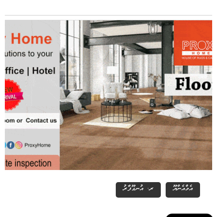
އެމްއެންޔޫ
ރ. އުނގޫފާރު