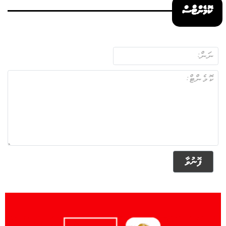
ކޮމެންޓްސް
ފޮނުވާ