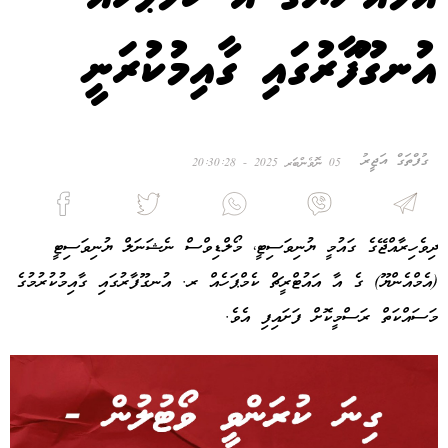
އުނގޫފާރުގައި ގާއިމުކުރަނީ
ގުފްތަގް އަޖީރު
05 ނޮވެންބަރ 2025 - 20:30:28
ދިވެހިރާއްޖޭގެ ގައުމީ ޔުނިވަސިޓީ، މޯލްޑިވްސް ނެޝަނަލް ޔުނިވަސިޓީ
(އެމްއެންޔޫ) ގެ އާ އައުޓްރީޗް ކެމްޕަހެއް ރ. އުނގޫފާރުގައި ގާއިމުކުރުމުގެ
މަސައްކަތް ރަސްމީކޮށް ފަށައިފި އެވެ.