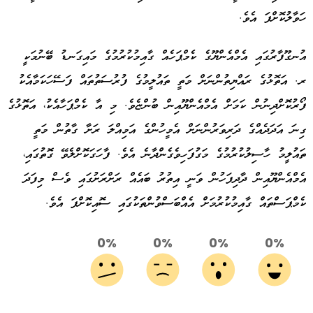
ހަވާލުކޮށްފަ އެވެ.
އުނގޫފާރުގައި އެމްއެންޔޫގެ ކެމްޕަހެއް ގާއިމުކުރުމުގެ މައިގަނޑު ބޭނުމަކީ
ރ. އަތޮޅުގެ ރައްޔިތުންނަށް މަތީ ތައުލީމުގެ ފުރުސަތުތައް ފަސޭހަކަމާއެކު
ފޯރުކޮށްދިނުން ކަމަށް އެމްއެންޔޫއިން ބުންޏެވެ. މި އާ ކެމްޕަހާއެކު، އަތޮޅުގެ
ގިނަ އަދަދެއްގެ ދަރިވަރުންނަށް އެމީހުންގެ އަމިއްލަ ރަށާ ގާތުން މަތީ
ތައުލީމު ހާސިލުކުރުމުގެ މަގުފަހިވެގެންދާނެ އެވެ. ފާހަގަކޮށްލެވޭ ގޮތުގައި،
އެމްއެންޔޫއިން ދާދިފަހުން ވަނީ އިތުރު ބައެއް ރަށްރަށުގައި ވެސް މިފަދަ
ކެމްޕަސްތައް ގާއިމުކުރުމަށް އެއްބަސްވުންތަކުގައި ސޮއިކޮށްފަ އެވެ.
0%
0%
0%
0%