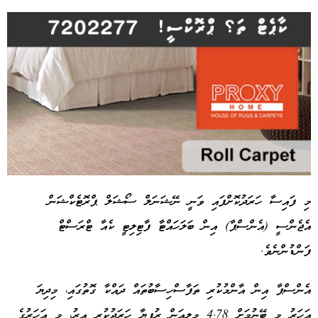
މި ފައިސާ ހަރަދުކޮށްފައި ވަނީ ނޭޝަނަލް ސޯޝަލް ޕްރޮޓެކްޝަން
އެޖެންސީ (އެންސްޕާ) އިން ބަލަހައްޓާ ފާޓިލިޓީ ކެއާ ޓްރަސްޓް
Advertisement
ފަންޑުންނެވެ.
އެންސްޕާ އިން އާންމުކުރި ތަފާސްހިސާބުތައް ދައްކާ ގޮތުގައި، މިދިޔަ
އަހަރު މި ބޭނުމަށް 4.78 މިލިއަން ރުފިޔާ ހަރަދުކުރި އިރު، މި އަހަރުގެ