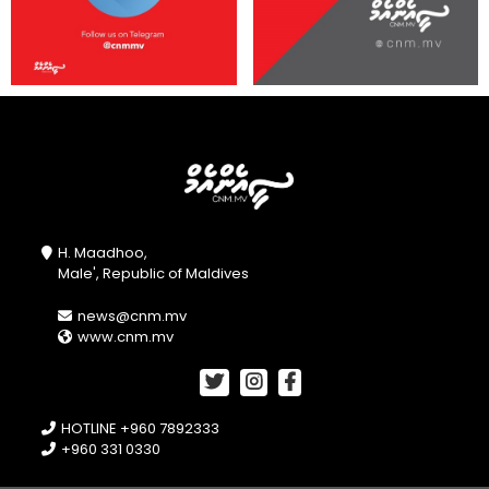
H. Maadhoo,
Male', Republic of Maldives
news@cnm.mv
www.cnm.mv
HOTLINE +960 7892333
+960 331 0330