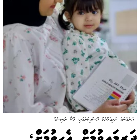
އަންހެނަކު ދަރިފުޅާއެކު ހޮސްޕިޓަލުގައި: ފޮޓޯ ޔުނިސެފް
ދަރިމައިވުމަށް އެހީވުމަށް،