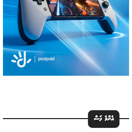
އެންމެ ފަސް