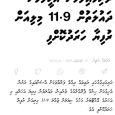
ދައުލަތުން 11.9 މިލިއަން
ރުފިޔާ ހަރަދުކޮށްފި
ގުފްތަގް އަޖީރު
13 ނޮވެންބަރ 2025 - 20:32:14
ދަރިމައިވުމުގައި ދަތިތައް ދިމާވާ ފަރާތްތަކަށް އާސަންދައިގެ ދަށުން
އެހީވުމަށް ހިންގާ ޕްރޮގްރާމުގެ ތެރެއިން، ދައުލަތުން މިދިޔަ އަހަރާއި މި
އަހަރުގެ އޮކްޓޫބަރު މަހުގެ ނިޔަލަށް ޖުމްލަ 11.9 މިލިއަން ރުފިޔާ
ހަރަދުކޮށްފި އެވެ.