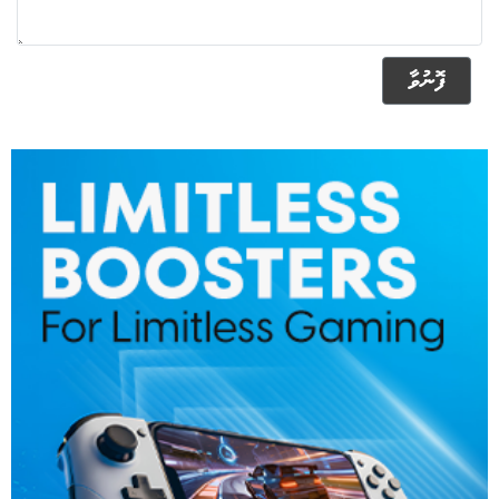
ފޮނުވާ