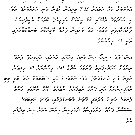
އޮކްޓޫބަރު މަހާ ހަމައަށް 7.13 މިލިއަން ރުފިޔާ ވަނީ ހަރަދުކޮށްފަ އެވެ.
މި މުއްދަތުގެ ތެރޭގައި 93 މީހަކަށް އައިވީއެފް ހެދުމަށް އެހީތެރިކަން
ފޯރުކޮށްދީފައި ވެއެވެ. އޭގެ ތެރެއިން ފަރުވާ ކާމިޔާބުވެ ބަނޑުބޮޑުވެފައި
ވަނީ 23 މީހުންނެވެ.
އެންސްޕާގެ ސީއީއޯ، ހީނާ ވަލީދު ވިދާޅުވި ގޮތުގައި، އައިވީއެފް ފަރުވާ
ދިނުމަށް ހަމަޖެހިފައިވާ ފުރަތަމަ ބެޗުގެ 100 މީހުންނަށް 30 މިލިއަން
ރުފިޔާ ވަނީ ކަނޑައަޅާފަ އެވެ. ނަމަވެސް އެކި ސަބަބުތަކާ ހުރެ ބާކީ ތިބި
ދެމަފިރިންނަށް އަދި ފަރުވާ ދެވިފައެއް ނުވެއެވެ. އޭގެ ތެރޭގައި ފަރުވާ
ފެށުމުގެ ކުރިން ގުދުރަތީ ގޮތުން މާބަނޑުވުމާއި، ވަގުތު ނުލިބުމުގެ
ސަބަބުން ފަރުވާ ފަށާފައިނުވާ ދެމަފިރިން ހިމެނޭ ކަމަށް ހީނާ ވިދާޅުވި
އެވެ.