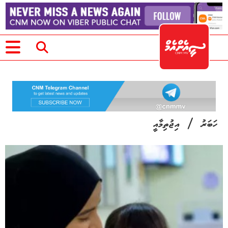
/
ހަބަރު
އިޖުތިމާއީ