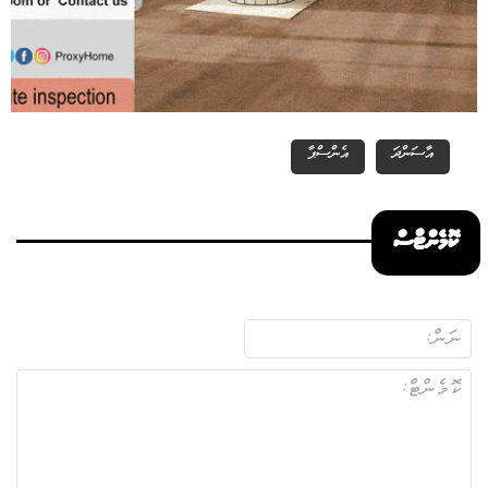
އާސަންދަ
އެންސްޕާ
ކޮމެންޓްސް