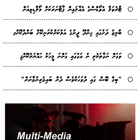
ޓްރެވަލް އެވޯޑްސްގެ އެއާލައިން ޕާޓްނަރަކަށް މޯލްޑިވިއަން
ބްރިޖު ދަށުގައި ހިންދޫ ދީނުގެ އަޅުކަންކުރަނިކޮށް ބަންދުކޮށްފ
ވަގަށް ނަގާތަކެތި ނު އަގުގައި ގަންނަ މީހަކު ހައްޔަރުކޮށްފި
"ބިގް ބޮސް ގައި ދުވަހަކުވެސް ދެން ބައިވެރިނުވާނަން"