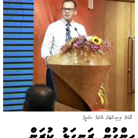
ލޯކަލް މިނިސްޓަރު އާދަމް ޝަރީފު
ހިންގުން ރަނގަޅު ކުރަން