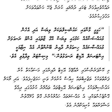
ރައްކާތެރިވުމަށް ޓަކައި ދުރާލައި ކުރަން ޖެހޭ ކަންތައްތަކަށް
މަގުފަހިކުރުމެވެ.
"ހަގީގީ މާނާގައި ކައުންސިލްތަކަށް ވިޔަސް އަދި އެހެން
މުއައްސަސާއެއް ކަމުގައި ވިޔަސް އޭގެ ޒާތުގައި އެންމެ ރަނގަޅަށް
މުއައްސާސައެއް ހިނގަމުން ދާއިރު ބޭނުންވާނެ އެއް ނިޒާމަކީ
އިންޓަރނަލް އޮޑިޓް ރަނގަޅުވުން'." މިނިސްޓަރު ވިދާޅުވި އެވެ.
މި ކޮންފަރެންސްގައި ރާއްޖޭގެ އޮޑިޓް ދާއިރާގައި މަސައްކަތް ކުރާ
ފަރާތްތަކުގެ ތަޖުރިބާތައް ޙިއްސާ ކުރުމަަށް ވަނީ ހަމަޖެހިފައެވެ. އަދި ލޯކަލް
ކައުންސިލްތަކުގެ އިންޓަރނަލް އޮޑިޓްތައް ތައްޔާރު ކުރުމުގައި ދިމާވާ
ގޮންޖެހުންތަކާއި، އެ މައްސަލަތައް ހައްލުކުރާނެ ގޮތާ ގުޅޭގޮތުން
މަޝްވަރާތައް ކުރިއަށްދާނެ އެވެ.