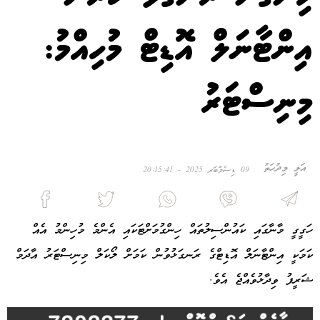
އިންޓާނަލް އޮޑިޓް މުހިއްމު:
މިނިސްޓަރު
އަލީ މިދުހަތު
09 ޑިސެމްބަރ 2025 - 20:15:41
ހަގީގީ މާނާގައި ކައުންސިލުތައް ހިންގުމަށްޓަކައި އެންމެ މުހިންމު އެއް
ކަމަކީ އިންޓާނަލް އޮޑިޓްގެ ރަނގަޅުވުން ކަމަށް ލޯކަލް މިނިސްޓަރު އާދަމް
ޝަރީފު ވިދާޅުވެއްޖެ އެވެ.