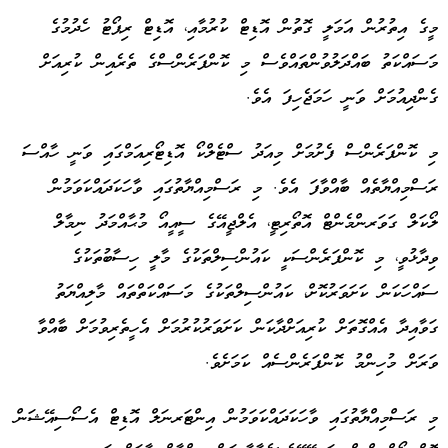
މީގެ އިތުރުން އަމަލީ ގޮތުން އޮޑިޓް ކުރުމާއި، އޮޑިޓް ރިޕޯޓު ހެދުމުގެ
މަސައްކަތު ބައްދަލުވުންތައްވެސް މި ކޮންފަރެންސްގެ ތެރެއިން ކުރިއަށް
ގެންދިއުމަށް ވަނީ ހަމަޖެހިފަ އެވެ.
މި ކޮންފަރެންސް ފެށުމަށް މިއަދު ސްޓެލްކޯ އޮޑިޓޯރިއަމްގައި ވަނީ ހާއްސަ
ރަސްމިއްޔާތެއް ބާއްވާފަ އެވެ. މި ރަސްމިއްޔާތުގައި ވާހަކަދައްކަވަމުން
ލޯކަލް ގަވަރންމެންޓް އޮތޯރިޓީ، އެލްޖީއޭގެ ސީއީއޯ މުޙާއްމަދު ނިމާލް
ވިދާޅުވީ، މި ކޮންފަރެންސަކީ ކައުންސިލްތަކުގެ މާލީ ހިސާބުތަކުގެ
ސައްހަކަން ކަށަވަރުކޮށް، ކައުންސިލްތަކުގެ މަސައްކަތްތައް މާލިއްޔަތު
ގަވާއިދާ އެއްގޮތަށް ކުރިއަށްދާކަން ކަށަވަރުކުރުމަށް އެހީތެރިވުމަށް ބާއްވާ
ވަރަށް މުހިންމު ކޮންފަރެންސެއް ކަމަށެވެ.
މި ރަސްމިއްޔާތުގައި ވާހަކަދައްކަވަމުން އިންޓަރނަލް އޮޑިޓް އެސޯސިއޭޝަން