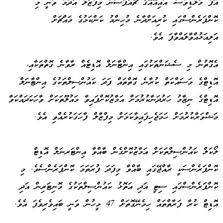
އޮފް މޯލްޑިވްސް، އައިއޭއޭގެ ޗެއާޕާސަން މިފްޒާލް އާދަމް ވަނީ މި
ކޮންފަރެންސްގައި ކުރިއަށްދާނެ މުހިންމު ކަންކަމުގެ މައްޗަށް
އަލިއަޅުއްވާލައްވާފަ އެވެ.
އެގޮތުން މި ސެޝަންތަކުގައި އިންޓާނަލް އޮޑިޓެއް ރާވާނެ ގޮތްތަކާއި،
އޮޑިޓްގެ މަސައްކަތް ކުރާނެ ގޮތްތައް ފަދަ ކައުންސިލްތަކުގެ އިންޓާނަލް
އޮޑިޓްގެ ނިޒާމު ހަރުދަނާކުރުމަށް އަމާޒުކޮށްފައިވާ މައުލޫތަކަށް ވާހަކަދައްކަވާ
މަޝްވަރާކުރުމަށް ހަމަޖެހިފައިވާކަމަށް މިފްޒާލް ފާހަގަކުރެއްވި އެވެ.
ލޯކަލް ކައުންސިލްތަކަށް އަމާޒުކޮށްގެން ބާއްވާ އިންޓަރނަލް އޮޑިޓް
ކޮންފަރެންސަކީ ރާއްޖޭގައި ބާއްވާ މިފަދަ ފުރަތަމަ ކޮންފަރެންސެވެ. މި
ކޮންފަރެންސްގައި ސިޓީ އަދި އަތޮޅު ކައުންސިލްތަކުގެ މޮނިޓަރިން އަދި
އޮޑިޓް ކުރާ ފަރާތްތައް ހިމެނޭގޮތަށް 47 މީހުން ވަނީ ބައިވެރިވެފަ އެވެ.