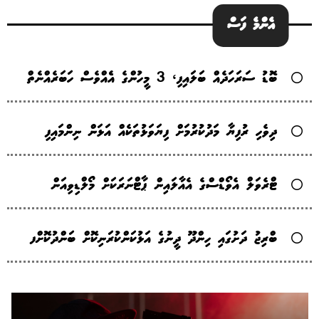
އެންމެ ފަސް
ބޮޑު ސަރަހަދެއް ބަލައިފި، 3 މީހުންގެ އެެއްވެސް ހަބަރެއްނެތް
ދިވެހި ރުފިޔާ މަދުކުރުމަށް ފިޔަވަޅުތަކެއް އަޅަން ނިންމައިފި
ޓްރެވަލް އެވޯޑްސްގެ އެއާލައިން ޕާޓްނަރަކަށް މޯލްޑިވިއަން
ބްރިޖު ދަށުގައި ހިންދޫ ދީނުގެ އަޅުކަންކުރަނިކޮށް ބަންދުކޮށްފ