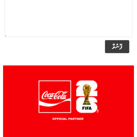
ފޮނުވާ