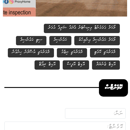
ލޯކަލް ގަވަމެންޓް މިނިސްޓަރު އާދަމް ޝަރީފް އުމަރު
ލޯކަލް ކައުންސިލް އިންތިހާބު
ކައުންސިލް
ސިޓީ ކައުންސިލް
ލާމަރުކަޒީ ކޮމެޓީ
ލާމަރުކަޒީ ނިޒާމު
ލާމަރުކަޒީ އުސޫލުން ހިންގުން
އޮޑިޓާ ޖެނެރަލް
އޮޑިޓް އޮފީސް
އޮޑިޓް ރިޕޯޓް
ކޮމެންޓްސް