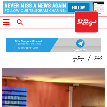
/
ހަބަރު
ސިޔާސީ