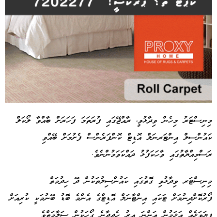
މިނިސްޓަރު މިހެން ވިދާޅުވީ، ރާއްޖޭގައި ފުރަތަމަ ފަހަރަށް ބާއްވާ ލޯކަލް
ކައުންސިލް އިންޓަރނަލް އޮޑިޓް ކޮންފަރެންސް ފެށުމަށް ބޭއްވި
Advertisement
ރަސްމިއްޔާތުގައި ވާހަކަފުޅު ދައްކަވަމުންނެވެ.
މިނިސްޓަރ ވިދާޅުވި ގޮތުގައި ކައުންސިލުތަކުން ދޭ ހިދުމަތް
ފޯރުކޮށްދިނުމަށް ޓަކައި އިންޓާނަލް އޮޑިޓްގެ އެންމެ ބޮޑު ބޭނުމަކީ ކުރިއަށް
ފިޔަވަޅެއް އަޅަމުން އަންނަ އިރު ހެދިދާނެ ގޯހަކުން ސަލާމަތްވެ