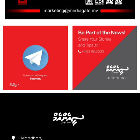
H. Maadhoo,