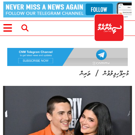
/
މުނިފޫހިފިލުވުން
ތަރިން