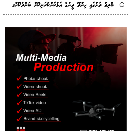
ބްރިޖު ދަށުގައި ހިންދޫ ދީނުގެ އަޅުކަންކުރަނިކޮށް ބަންދުކޮށްފ