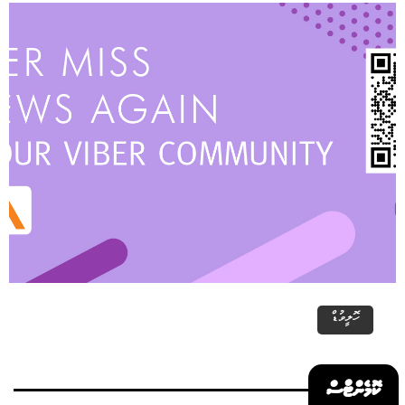
ހޮލީވުޑް
ކޮމެންޓްސް