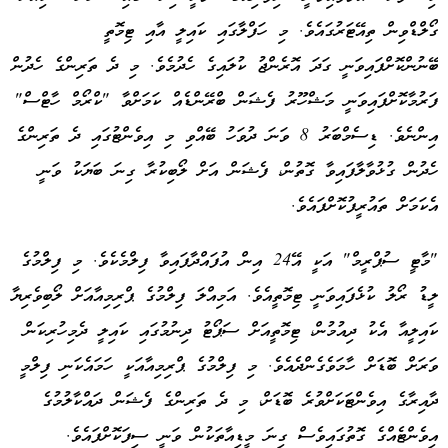
ގޯލްޑްވިން ތިއޭޓަރުގައެވެ. މި ހަފްލާގައި ކައިލީ އާއި ޓިމޮތީ
ބޭނުންކޮށްފައިވަނީ ގަދަ އޮރެންޖު ކުލައިގެ ހެދުމެވެ. މި ދެ ތަރިންގެ ހެދުން
ފަރުމާކޮށްފައިވަނީ މަޝްހޫރު ފެޝަން ބްރޭންޑެއް ކަމަށްވާ "ކްރޯމް ހާޓްސް"
އިންނެވެ. ޑިސެމްބަރު 8 ވަނަ ދުވަހު ބޭއްވި މި އިވެންޓުގައި ދެ ތަރިންގެ
ހެދުން ގުޅުވާލާފައިވާ ގޮތުން، ފެޝަން އަށް ލޯބިކުރާ ގިނަ ބަޔަކު ވަނީ
އެކަމަށް ތައުރީފުކޮށްފައެވެ.
"މާޓީ ސުޕްރީމް" އަކީ އޭ24 އިން އުފައްދާފައިވާ ފިލްމެކެވެ. މި ފިލްމުގެ
ލީޑު ރޯލު ކުޅެފައިވަނީ ޓިމޮތީއެވެ. އަމިއްލަ ފިލްމުގެ ޕްރިމިއާއަށް ލޯބިވެރިޔާ
ކައިލީއާ އެކު ދިއުމުން، ޓިމޮތީއަށް ސަޕޯޓު ދިނުމުގައި ކައިލީ ދެމިހުރިކަން
ވަރަށް ބޮޑަށް ހާމަވެގެންދެއެވެ. މި ފިލްމުގެ ޕްރިމިއާއަކީ ހަމައެކަނި ފިލްމީ
ދާއިރާގެ އިވެންޓަކަށްވުރެ ބޮޑަށް، މި ދެ ތަރިންގެ ފެޝަން ދައްކާލުމުގެ
އިވެންޓެއްގެ ގޮތުގައިވެސް ގިނަ މީޑިއާތަކުން ވަނީ ސިފަކޮށްފައެވެ.