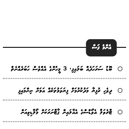
އެންމެ ފަސް
ބޮޑު ސަރަހަދެއް ބަލައިފި، 3 މީހުންގެ އެެއްވެސް ހަބަރެއްނެތް
ދިވެހި ރުފިޔާ މަދުކުރުމަށް ފިޔަވަޅުތަކެއް އަޅަން ނިންމައިފި
ޓްރެވަލް އެވޯޑްސްގެ އެއާލައިން ޕާޓްނަރަކަށް މޯލްޑިވިއަން