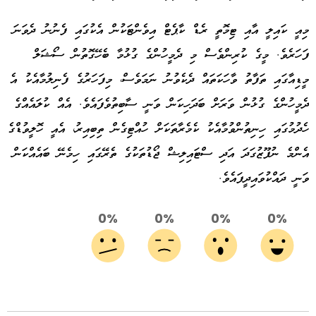
މިއީ ކައިލީ އާއި ޓިމޮތީ ރެޑް ކާޕެޓް އިވެންޓަކުން އެކުގައި ފެނުނު ދެވަނަ
ފަހަރެވެ. މީގެ ކުރިންވެސް މި ދެމީހުންގެ ގުޅުމާ ބެހޭގޮތުން ސޯޝަލް
މީޑިއާގައި ތަފާތު ވާހަކަތައް ދެކެވުނު ނަމަވެސް، މިފަހަރުގެ ފެނިލުމާއެކު އެ
ދެމީހުންގެ ގުޅުން ވަރަށް ބަދަހިކަން ވަނީ ސާބިތުވެފައެވެ. އެއް ކުލައެއްގެ
ހެދުމުގައި ހިނިތުންވުމާއެކު ކެމެރާތަކަށް ހުއްޓިގެން ތިބިއިރު، އެއީ ހޮލީވުޑްގެ
އެންމެ ނުފޫޒުގަދަ އަދި ސްޓައިލިޝް ޖޯޑުތަކުގެ ތެރޭގައި ހިމެނޭ ބައެއްކަން
ވަނީ ދައްކުވައިދީފައެވެ.
0%
0%
0%
0%