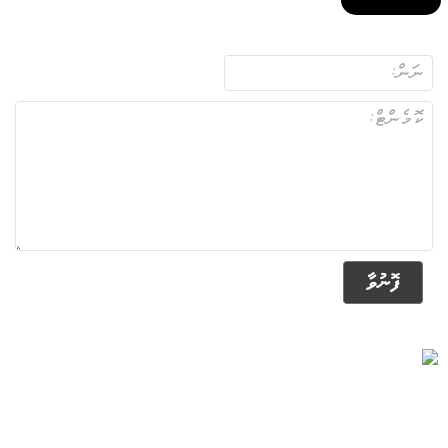
ފޮނުވާ