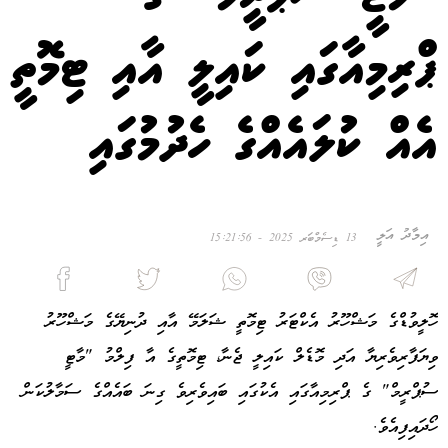
ޕްރިމިއާގައި ކައިލީ އާއި ޓިމޮތީ
އެއް ކުލައެއްގެ ހެދުމުގައި
އިމާދު އަލީ
13 ޑިސެމްބަރ 2025 - 15:21:56
ހޮލީވުޑްގެ މަޝްހޫރު އެކްޓަރު ޓިމޮތީ ޝަލަމޭ އާއި ދުނިޔޭގެ މަޝްހޫރު
ވިޔަފާރިވެރިޔާ އަދި މޮޑެލް ކައިލީ ޖެނާ، ޓިމޮތީގެ އާ ފިލްމު "މާޓީ
ސުޕްރީމް" ގެ ޕްރިމިއާގައި އެކުގައި ބައިވެރިވެ ގިނަ ބައެއްގެ ސަމާލުކަން
ހޯދައިފިއެވެ.