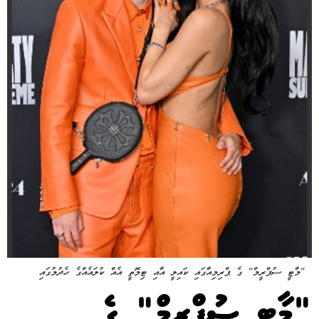
"މާޓީ ސުޕްރީމް" ގެ ޕްރިމިއާގައި ކައިލީ އާއި ޓިމޮތީ އެއް ކުލައެއްގެ ހެދުމުގައި
"މާޓީ ސުޕްރީމް" ގެ