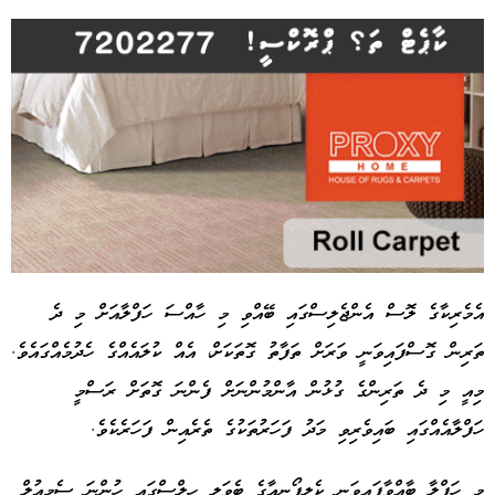
އެމެރިކާގެ ލޮސް އެންޖެލިސްގައި ބޭއްވި މި ހާއްސަ ހަފްލާއަށް މި ދެ
ތަރިން ގޮސްފައިވަނީ ވަރަށް ތަފާތު ގޮތަކަށް، އެއް ކުލައެއްގެ ހެދުމެއްގައެވެ.
Advertisement
މިއީ މި ދެ ތަރިންގެ ގުޅުން އާންމުންނަށް ފެންނަ ގޮތަށް ރަސްމީ
ހަފްލާއެއްގައި ބައިވެރިވި މަދު ފަހަރުތަކުގެ ތެރެއިން ފަހަރެކެވެ.
މި ހަފްލާ ބާއްވާފައިވަނީ ކެލިފޯނިއާގެ ބެވަލީ ހިލްސްގައި ހުންނަ ސެމިއުލް