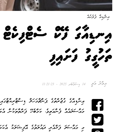
އިންޑިއާ ފުލުހެއް
އިނޑިއާގަ ފޭކް ސެޓްފިކެޓް 
ތަހުގީގު ފަށައިފި
އިމާދު އަލީ
14 ޑިސެމްބަރ 2025 - 11:21:23
އިންޑިއާގެ ގުޖުރާތުގެ ޕަންޗްމަހަލް ޑިސްޓްރިކްޓްގައ
މައްސަލައެއް ފެންމަތިވެ، ކަމާބެހޭ ފަރާތްތަކުން އެ
މި މައްސަލަ ފަޅާއެރީ ދައުލަތުގެ އޮފިޝަލަކު އެކަމަ