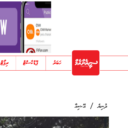
ހަބަރު
ޕޮޑްކާސްޓް
ރިޕޯޓް
/
ދުނިޔެ
އޭޝިއާ