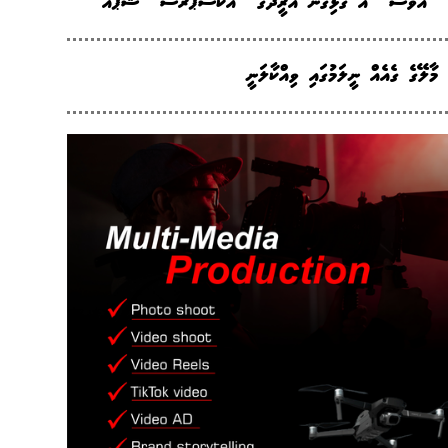
"އަވަސް" އާ ގުޅިގެން އުރީދޫގެ "އެކްސްޕްރެސް" ޝޮޕެއް
މާލޭގެ ގެއެއް ނީލަމުގައި ވިއްކާލަނީ