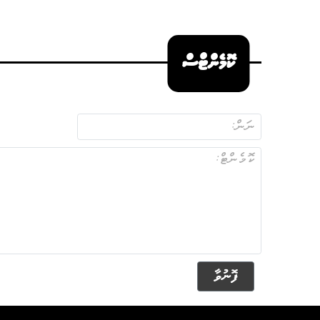
ކޮމެންޓްސް
ފޮނުވާ