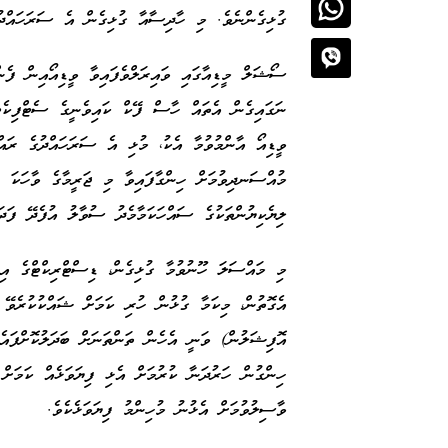
ގުޅިގެންނެވެ. މި ހާދިސާއާ ގުޅިގެން އެ ސަރަހައްދުގ
ސޯޝަލް މީޑިއާގައި ވައިރަލްވެފައިވާ ވީޑިއޯއިން ފެ
ނަގައިގެން އެތައް ހާސް ފޭކް ކައިވެނީގެ ސެޓްފިކެޓްތ
ވީޑިއޯ އާންމުވުމާ އެކު، މުޅި އެ ސަރަހައްދުގެ ރައް
މުއްސަނދިވުމަށް ހިންގާފައިވާ މި ޖަރީމާގެ ވާހަކަ 
ލިޔެކިޔުންތަކުގެ ސައްހަކަމާމެދު ސުވާލު އުފެދޭ ފަދަ
މި މައްސަލަ ހޫނުވުމާ ގުޅިގެން، ޑިސްޓްރިކްޓްގެ އި
އޮފިޝަލުން) ވަނީ އެހެން ތަންތަނަށް ބަދަލުކޮށްފައެވ
ހިންގުން ހަރުދަނާ ކުރުމަށް އެޅި ފިޔަވަޅެއް ކަމަށް 
ވާސިލުވުމަށް އެޅުނު މުހިންމު ފިޔަވަޅެކެވެ.