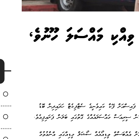
ވިއްކި މައްސަލަ ހޫނުވެ،
ި ފައިސާއަށް ފޭކް ކައިވެނީގެ ސެޓްފިކެޓް ހަދައިދިން ބޮޑު
ކަން ސީރިއަސް މައްސަލައެއްގެ ގޮތުގައި ބަލަން ފަށައިފިއެވެ.
ށް އެއްބަސްވާ ވީޑިއޯއެއް ސޯޝަލް މީޑިއާގައި އާންމުވުމާ