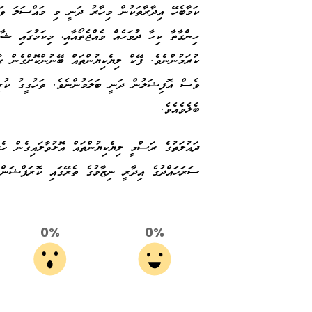
ކަމާބެހޭ އިދާރާތަކުން މިހާރު ދަނީ މި މައްސަލަ ވަރ
ހިންގާތާ ކިހާ ދުވަހެއް ވެއްޖެތޯއާއި، މިކަމުގައި ޝާ
ކުރަމުންނެވެ. ފޭކް ލިޔެކިޔުންތައް ބޭނުންކޮށްގެން 
ވެސް އޮފިޝަލުން ދަނީ ބަލަމުންނެވެ. ތަހުގީގު ކުރިއ
ބެލެވެއެވެ.
ދައުލަތުގެ ރަސްމީ ލިޔެކިޔުންތައް އޮޅުވާލައިގެން ހ
ސަރަހައްދުގެ އިދާރީ ނިޒާމުގެ ތެރޭގައި ކޮރަޕްޝަން 
0%
0%