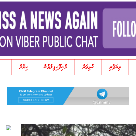
ވިޔަފާރި
ކުޅިވަރު
މުނިފޫހިފިލުވުން
ހިޔާލު