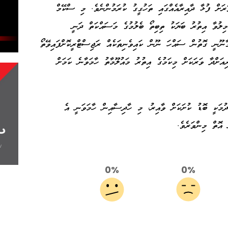
ަށް ފުޅާ ދާއިރާއެއްގައި ތަހުގީގު ކުރަމުންނެވެ. މި ސްކޭމް
މިލުވާ އިތުރު ބަޔަކު ތިބިތޯ ބެލުމުގެ މަސައްކަތް ދަނީ
ގާނޫނީ ގޮތުން ސައްހަ ނޫން ކައިވެނިތަކެއް ރަޖިސްޓްރީކޮށްފައިވޭތޯ
ަށްދާ ވަރަކަށް މިކަމުގެ އިތުރު މައުލޫމާތު ހާމަވާނެ ކަމަށް
ެދުމަކީ ބޮޑު ކުށަކަށް ވާއިރު، މި ހާދިސާއިން ހާމަވަނީ އެ
އޮތް މިންވަރެވެ.
0%
0%