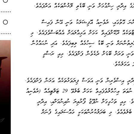
ެ އިދާރީ ހިންގުމަށް ވަނީ ބޮޑެތި ލޮޅުންތަކެއް އަރާފައެވެ.
ންނަ ގޮތުގައި، ރެވެނިއު އޮފިޝަލަކު ވަނީ އޭނާ ފައިސާ
ަކެއް ދޫކޮށްފައިވާ ކަމަށް އަމިއްލައަށް އެއްބަސްވެފައެވެ. މި
ޔިތުންނަށް ވަނީ ބޮޑު ސިހުމެއް ލިބިފައެވެ. އަދި ނުހައްގުން
ވަނީ ވަރަށް ބޮޑަށް ދެކެވެން ފަށާފައެވެ. މިއީ ރަސްމީ
 އަމަލެކެވެ.
ދާރީ އިސްވެރިން ވަނީ އަވަސް ފިޔަވަޅުތަކެއް އަޅަން ފަށާފައެވެ.
އެގޮތުން، މިކަމާ ގުޅުން ހުރި ކަމަށް ޝައްކުކުރެވޭ ނުވަތަ އިހުމާލުވެފައިވާ ކަމަށް ބެލެވޭ 29 ޓަލާޓީއެއް (ރެވެނިއު
ެ. މިއީ ތަހުގީގަށް ނުފޫޒު ފޯރުވިޔަ ނުދިނުމަށާއި، އިދާރީ
ބެލެވެއެވެ. މި ބަދަލުކުރުންތަކަކީ މައްސަލައިގެ ފުނަށް