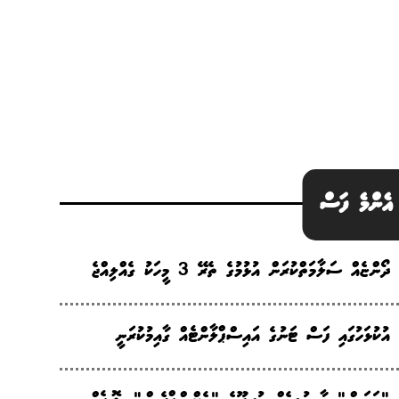
އެންމެ ފަސް
ދޯންޏެއް ސަލާމަތްކުރަން އުޅުމުގެ ތެރޭ 3 މީހަކު ގެއްލިއްޖެ
އުކުޅަހުގައި ފަސް ޓަނުގެ އައިސްޕްލާންޓެއް ގާއިމުކުރަނީ