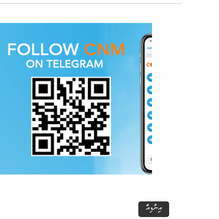
އިންޑިއާ