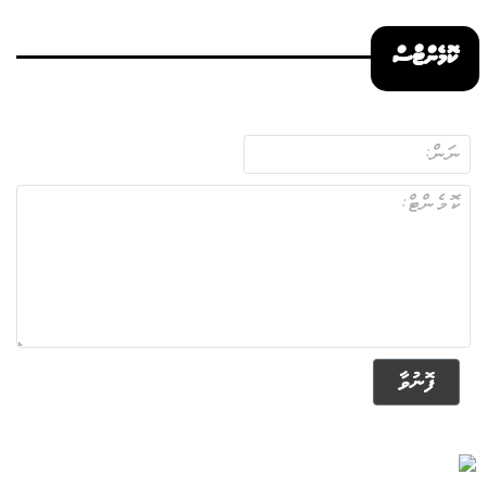
ކޮމެންޓްސް
ފޮނުވާ