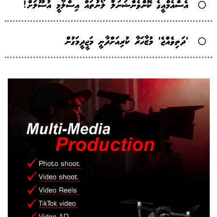
އެސްއެމްއީގެ ކޮންވެންޝަނަލް ލޯނުތައް އިސްލާމީ އުސޫލަށް!
'ދަތިވެއްޖެ' މުޒާހަރާ ކުރިއަށްދާނީ މަޖީދީމަގުން