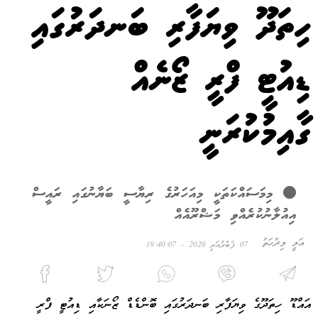
ހިތަދޫ ވިޔަފާރި ބަނދަރުގައި
ޑިއުޓީ ފްރީ ޒޯނެއް
ގާއިމުކުރަނީ
މިމަސައްކަތަކީ މިއަހަރުގެ ރިޔާސީ ބަޔާނުގައި ރައީސް
އިއުލާނުކުރެއްވި މަޝްރޫއެއް
އަލީ މިދުހަތު
07 ފެބްރުއަރީ 2026 - 19:40:07
އައްޑޫ ހިތަދޫގެ ވިޔަފާރި ބަނދަރުގައި ބޮންޑެޑް ޒޯނަކާއި ޑިއުޓީ ފްރީ