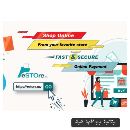
އިކޮނޮމިކް މިނިސްޓްރީގެ ދާއިރާ