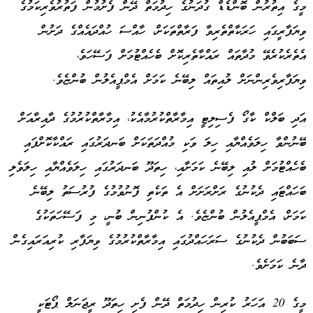
މީގެ އިތުރުން ބޮންޑެޑް ގުދަނުގެ ހިދުމަތް ދޭން ފެށުމުން ފަތުރުވެރިކަމުގެ
ވިޔަފާރީގައި ހަރަކާތްތެރިވާ ފަރާތްތަކަށް، ހާއްސަ ހުއްދައެއްގެ ދަށުން
އެތެރެކުރެވޭ މުދާތައް ރައްކާތެރިކޮށް ބެހެއްޓުމަށް ފަސޭހަވެ،
ވިޔަފާރިވެރިންނަށް ލުއިތައް ލިބޭނެ ކަމަށް އެމްޕީއެލުން ބުންޏެވެ.
އަދި ބަލްކް ކާގޯ ފެސިލިޓީ އިމާރާތްކުރުމާއެކު، އިމާރާތްކުރުމުގެ ދާއިރާއަށް
ބޭނުންވާ ހިލަވެއްޔާއި ހިލަ ވަކި މުއްދަތަކަށް ބަނދަރުގައި ރައްކާކޮށްފައި
ބެހެއްޓުމަށް ލުއި ލިބޭނެ ކަމަށާއި، ހިތަދޫ ބަނދަރުގައި ހިލަވެއްޔާއި ހިލަވެލި
ބަހައްޓައި ދެކުނުގެ ރަށްރަށަށް އެ ތަކެތި ފޮނުވުމުގެ ފުރުސަތު ލިބޭނެ
ކަމަށް، އެމްޕީއެލުން ބުންޏެވެ. އެ ކުންފުނިން ބުނީ، މި ފަސޭހަތަކުގެ
ސަބަބުން ދެކުނުގެ ސަރަހައްދުގައި އިމާރާތްކުރުމުގެ ވިޔަފާރި ކުރިއަރައިގެން
ދާނެ ކަމަށެވެ.
މީގެ 20 އަހަރު ކުރިން ހިދުމަތް ދޭން ފެށި ހިތަދޫ ރީޖަނަލް ޕޯޓަކީ