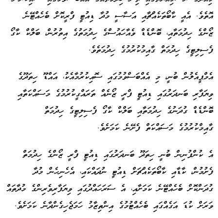
އޮތެވެ. އެއީ ކާބޯތަކެއްޗާއި އަސާސީ މުދާ ޑިއުޓީ ފްރީކޮށް ބެހެއްޓޭނެ
ޒޯންގެ ހިދުމަތާއި، ބޮންޑެޑް ވެއާހައުސްގެ ހިދުމަތުގެ އިތުރުން، ބަލްކް ކާގޯ
ފެސިލިޓީގެ ހިދުމަތް ގާއިމުކުރުމުގެ ހިދުމަތެވެ.
އެމްޕީއެލުން ބުނީ، މި އެއްބަސްވުމުގައި ސޮއިކުރުމާއެކު، އައްޑޫ ހިތަދޫގެ
ވިޔަފާރި ބަނދަރުގައި ޑިއުޓީ ފްރީ ޒޯނެއް ތަރައްގީކުރުމުގެ މަސައްކަތާއި
ބޮންޑެޑް ގުދަނުގެ ހިދުމަތާއި ބަލްކް ކާގޯ ފެސިލިޓީގެ ހިދުމަތް
ގާއިމްކުރުމުގެ މަސައްކަތް ފެށޭނެ ކަމަށެވެ.
އެ ކުންފުނިން ބުނީ ހިތަދޫ ބަނދަރުގައި ޑިއުޓީ ފްރީ ޒޯންގެ ހިދުމަތް
ފެށުމުން، ކާޑާއި ކާބޯތަކެއްޗަށް ޑިއުޓީ ނުދައްކައި، އެހެނިހެން މުދާ
ގުދަންކޮށް ބެހެއްޓޭނެ ކަމަށާއި، އެ ސަރަހައްދުގައި ވިޔަފާރިވެރިންގެ މުދާތައް
ވަރަށް ކުޑަ އަގެއްގައި ބެހެއްޓުމުގެ އިންތިޒާމު ހަމަޖެހިގެންދާނެ ކަމަށެވެ.