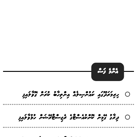
އެންމެ ފަސް
ހިރިމަރަދޫގައި ކައުންސިލެއް އިންތިހާބު ކުރަން ގޮވާލައިފި
ދިރާގު ގޭމިން ކޮންކުއެސްޓްގެ ރެޖިސްޓްރޭޝަން ހުޅުވާލައިފި