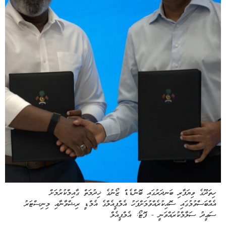
ހިތަދޫގެ ވިޔަފާރި ބަނދަރުގައި ބޮންޑެޑް ޒޯނުގެ ޚިދުމަތް ގާއިމްކުރުމަށް
އެއްބަސްވުމުގައި ސޮއިކުރެއްވުމަށްފަހު އެމްޕީއެލްގެ އެމްޑީ ރިޝްވާނާއި މިނިސްޓަރު
ސަޢީދު ސަލާމްކުރައްވަނީ - ފޮޓޯ: އެމްޕީއެލް