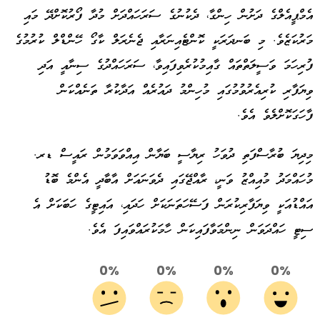
އެމްޕީއެލްގެ ދަށުން ހިންގާ، ދެކުނުގެ ސަރަހައްދަށް މުދާ ފޯރުކޮށްދޭ މައި
މަރުކަޒެވެ. މި ބަނދަރަކީ ކޮންޓެއިނަރާއި ޖެނެރަލް ކާގޯ ހޭންޑްލް ކުރުމުގެ
ފުރިހަމަ ވަސީލަތްތައް ގާއިމުކުރެވިފައިވާ، ސަރަހައްދުގެ ސިނާއީ އަދި
ވިޔަފާރި ކުރިއެރުވުމުގައި މުހިންމު ދައުރެއް އަދާކުރާ ތަނެއްކަން
ފާހަގަކޮށްލެވެ އެވެ.
މިދިޔަ ބުރާސްފަތި ދުވަހު ރިޔާސީ ބަޔާން އިއްވަވަމުން ރައީސް ޑރ.
މުހައްމަދު މުއިއްޒު ވަނީ، ރާއްޖޭގައި ދެވަނައަށް އާބާދީ އެންމެ ބޮޑު
އައްޑުއަކީ ވިޔަފާރިކުރަން ފަސޭހަތަނަކަށް ހަދައި، އައިޓީގެ ހަބަކަށް އެ
ސިޓީ ހައްދަވަން ނިންމަވާފައިކަން ހާމަކުރައްވައިފަ އެވެ.
0%
0%
0%
0%