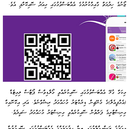
ޒޯނުގެ ހިދުމަތް ގާއިމްކުރުމުގެ އެއްބަސްވުމުގައި މިއަދު ސޮއިކޮށްފި އެވެ.
މިކަމާ ގުޅޭ އެއްބަސްވުމުގައި ސޮއިކުރެއްވީ މޯލްޑިވްސް ޕޯޓްސް ލިމިޓެޑް
(އެމްޕީއެލް)ގެ މެނޭޖިން ޑިރެކްޓަރު މުހައްމަދު ރިޝްވާނެވެ. އަދި އިކޮނޮމިކް
Advertisement
މިނިސްޓްރީގެ ފަރާތުން ސޮއިކުރެއްވީ މިނިސްޓަރު މުހައްމަދު ސައީދެވެ.
މިއަދުގެ ރަސްމިއްޔާތުގައި ތިން ހިދުމަތެއްގެ އެއްބަސްވުމުގައި ސޮއިކުރުން