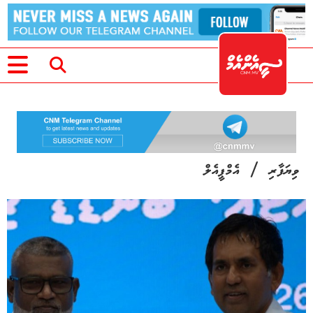
/
ވިޔަފާރި
އެމްޕީއެލް