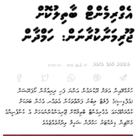
އެގްރިމެންޓް ބާތިލުކޮށް
ޖޫރިމަނާކުރާނަން: ހަމްދާން
މުހައްމަދު އާދަމް އަހްމަދު
07 މާރޗް 2026 - 13:03:34
ހުޅުމާލޭއިން އަލަށް ދޫކުރަމުން އަންނަ ފަހި ދިރިއުޅުން ކޯޕަރޭޝަން
(އެފްޑީސީ)ގެ ފްލެޓް ލިބުނު ފަރާތްތަކުން އެތައްނ އެހެން ބަޔަކަށް
ކުއްޔަށްދޭނަމަ އެގްރިމެންޓް ބާތިލުކޮށް ޖޫރިމަނާކުރާނެކަމަށް އެ ކުންފުނީންގެ
މެނޭޖިން ޑިރެކްޓަރު ހަމްދާން ޝަކީލް ވިދާޅުވެއްޖެއެވެ.