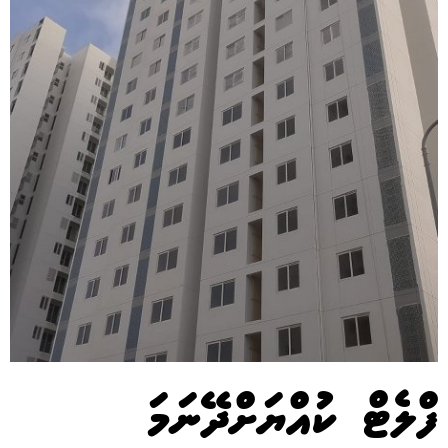
ފްލެޓް ކުއްޔަށްދޭނަމަ