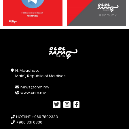
H. Maadhoo,
Male', Republic of Maldives
news@cnm.mv
www.cnm.mv
HOTLINE +960 7892333
+960 331 0330