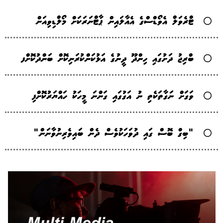
ޓްރެވަލް އެވޯޑްސްގެ އެއާލައިން ޕާޓްނަރަކަށް މޯލްޑިވިއަން
ބްރިޖު ދަށުގައި ހިންދޫ ދީނުގެ އަޅުކަންކުރަނިކޮށް ބަންދުކޮށްފ
ވަގަށް ނަގާތަކެތި ނު އަގުގައި ގަންނަ މީހަކު ހައްޔަރުކޮށްފި
"ބިގް ބޮސް ގައި ދުވަހަކުވެސް ދެން ބައިވެރިނުވާނަން"