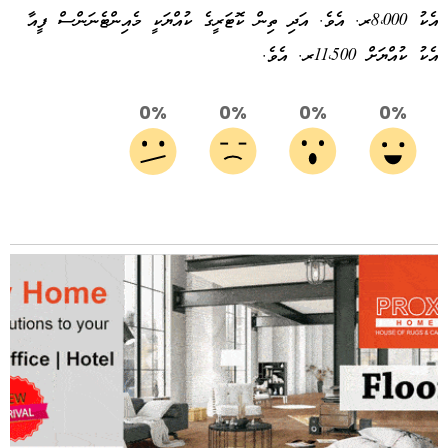
އެކު 8،000ރ. އެވެ. އަދި ތިން ކޮޓަރީގެ ކުއްޔަކީ މެއިންޓެނަންސް ފީއާ
އެކު ކުއްޔަށް 11،500ރ. އެވެ.
0%
0%
0%
0%