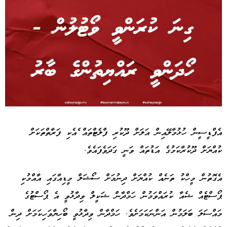
Advertisement
އެފްޑީސީން ހުޅުމާލޭއިން އަލަށް ދޫކުރި ފްލެޓްތައް ެއެކި ފަރާތްތަކަށް
ކުއްޔަށް ދޫކުރާކަމުގެ އަޑުތައް ވަނީ ގަދަވެފައެވެ.
އެގޮތުން މީހްކު ތަނެއް ކުއްޔަށް ދިނުމަށް ސޯޝަލް މީޑިއާގައި އާއްމުކި
ޕޯސްޓެއް ޝެއާ ކުރައްވަމުން ހަމްދާން ޝަކީލް ވިދާޅުވީ އެ ޕޯސްޓުގެ
މައްސަލަ ބަލަމުން އަންނަކަމަށެވެ. ހަމްދާން ވިދާޅުވީ ބޯހިޔާވަހިކަމަށް ދިން