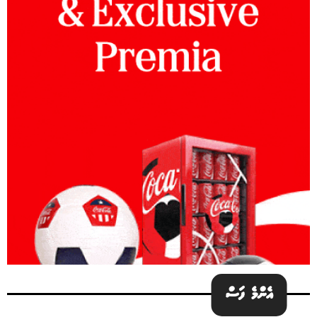
އެންމެ ފަސް