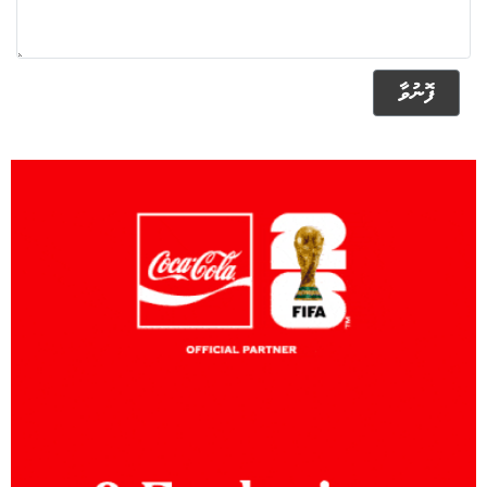
ފޮނުވާ