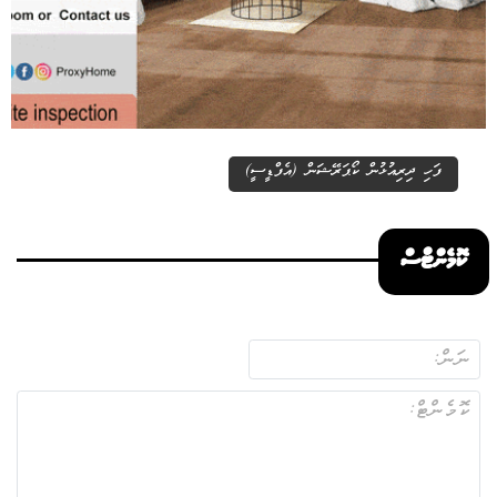
ފަހި ދިރިއުޅުން ކޯޕަރޭޝަން (އެފްޑީސީ)
ކޮމެންޓްސް