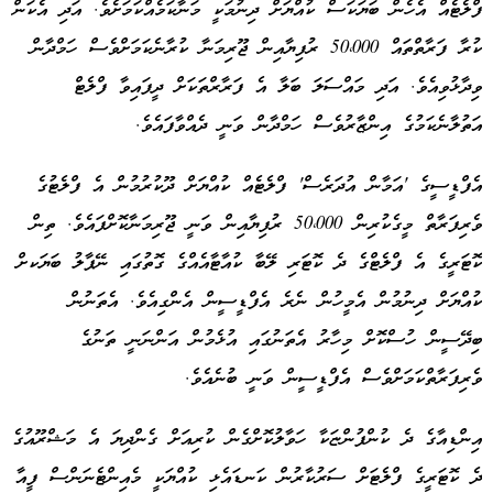
ފްލެޓެއް އެހެން ބަޔަކަސް ކުއްޔަށް ދިނުމަކީ މަނާކަމެއްކަމަށެވެ. އަދި އެކަން
ކުރާ ފަރާތްތައް 50،000 ރުފިޔާއިން ޖޫރިމަނާ ކުރާނެކަމަށްވެސް ހަމްދާން
ވިދާޅުވިއެވެ. އަދި މައްސަލަ ބަލާ އެ ފަރާރްތަކަށް ދީފައިވާ ފްލެޓް
އަތުލާނެކަމުގެ އިންޒާރުވެސް ހަމްދާން ވަނީ ދެއްވާފައެވެ.
އެފްޑީސީގެ 'އަމާން އުދަރެސް' ފްލެޓެއް ކުއްޔަށް ދޫކުރުމުން އެ ފްލެޓުގެ
ވެރިފަރާތް މީގެކުރިން 50،000 ރުފިޔާއިން ވަނީ ޖޫރިމަނާކޮށްފައެވެ. ތިން
ކޮޓަރީގެ އެ ފްލެޓްގެ ދެ ކޮޓަރި ލޭބާ ކުއާޓާއެއްގެ ގޮތުގައި ނޭޕާލު ބަޔަކށް
ކުއްޔަށް ދިނުމުން އެމީހުން ނެރެ އެފްޑީސީން އެންގިއެވެ. އެތަނުން
ބިދޭސީން ހުސްކޮށް މިހާރު އެތަނުގައި އުޅެމުން އަންނަނީ ތަނުގެ
ވެރިފަރާތްކަމަށްވެސް އެފްޑީސީން ވަނީ ބުނެއެވެ.
އިންޑިއާގެ ދެ ކުންފުންޏަކާ ހަވާލުކޮށްގެން ކުރިއަށް ގެންދިޔަ އެ މަޝްރޫއުގެ
ދެ ކޮޓަރީގެ ފްލެޓަށް ސަރުކާރުން ކަނޑައެޅި ކުއްޔަކީ މެއިންޓެނަންސް ފީއާ