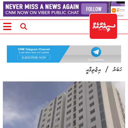
/
ހަބަރު
އިޖުތިމާއީ