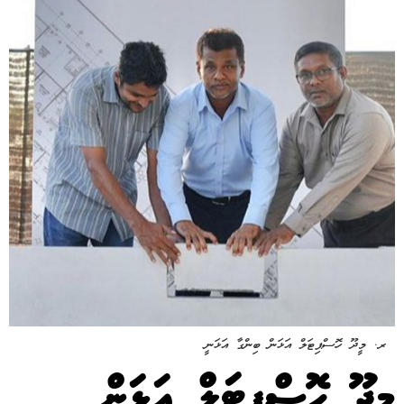
ރ. މީދޫ ހޮސްޕިޓަލް އަޅަން ބިންގާ އަޅަނީ
މީދޫ ހޮސްޕިޓަލް އަޅަން