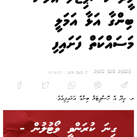
ބިންގާ އަޅާ އަމަލީ
މަސައްކަތް ފަށައިފި
މުހައްމަދު އާދަމް އަހްމަދު
17 މާރޗް 2026 - 13:24:22
ރ. މީދޫ އާ ހޮސްޕިޓަލް ބިންގާ އަޅައިފިއެވެ.