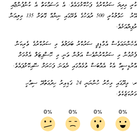
ކުރީ މިދިޔަ ސަރުކާރުގެ ފަހުކޮޅުގައެވެ. އެ މަސައްކަތް އެ ކުންފުންޏާއި
އޭރު ހަވާލުކުރީ 500 ދުވަހުގެ ތެރޭގައި ނިންމާ ގޮތަށް 135 މިލިއަން
ރުފިޔާއަށެވެ.
އެހެންނަމަވެސް އެމްޑީޕީ ސަރުކާރު ބަދަލުވެ މި ސަރުކާރުގެ ވެރިކަން
ފެށުމުން މި ސަރުކާރުންވެސް އަލުން ވަނީ މި ހޮސްޕިޓަލް އެޅުމަށް
އާރުޑީސީއާ އެކު އެއްބަސް ވުމެއްގައި ދެވަނަ ފަހަރަށް ސޮއިކޮށްފައެވެ.
ރ. މީދޫގައި މިހާރު ހުންނަނީ 24 ގަޑިއިރު ހިދުމަތްދޭ ސިއްހީ
މަރުކަޒެކެވެ.
0%
0%
0%
0%