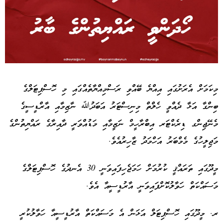
Advertisement
މިކަމަށް އެރަށުގައި އިއްޔެ ބޭއްވި ރަސްމިއްޔާތެއްގައި މި ހޮސްޕިޓަލްގެ
ބިންގާ އަޅާ ދެއްވީ ހެލްތް މިނިސްޓަރު އަބަދުﷲ ނާޒިމާއި އާރްޑީސީގެ
މެނޭޖިންގ ޑިރެކްޓަރ އިބްރާހީމް ނަޒީމާއި މަޑުއްވަރީ ދާއިރާގެ ރައްޔިތުންގެ
މަޖިލީހުގެ މެމްބަރު އަހްމަދު ޒާހިރުއެވެ.
މީދޫގައި ތަރައްޤީ ކުރުމަށް ހަމަޖެހިފައިވަނީ 30 އެނދުގެ ހޮސްޕިޓަލްގެ
މަސައްކަތް ހަވާލުކޮށްފައިވަނީ އާރުޑީސީއާ އެވެ.
ރ. މީދޫގައި ހޮސްޕިޓަލް އަޅަން އެ މަސައްކަތް އާރުޑީސީއާ ހަވާލުކުރީ