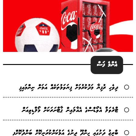
އެންމެ ފަސް
ދިވެހި ރުފިޔާ މަދުކުރުމަށް ފިޔަވަޅުތަކެއް އަޅަން ނިންމައިފި
ޓްރެވަލް އެވޯޑްސްގެ އެއާލައިން ޕާޓްނަރަކަށް މޯލްޑިވިއަން
ބްރިޖު ދަށުގައި ހިންދޫ ދީނުގެ އަޅުކަންކުރަނިކޮށް ބަންދުކޮށްފ