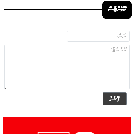
ކޮމެންޓްސް
ފޮނުވާ