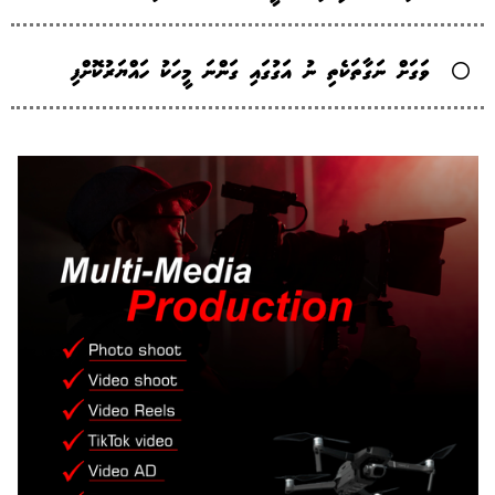
ވަގަށް ނަގާތަކެތި ނު އަގުގައި ގަންނަ މީހަކު ހައްޔަރުކޮށްފި