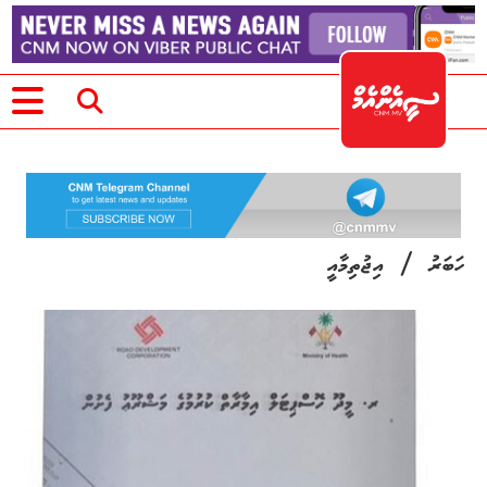
/
ހަބަރު
އިޖުތިމާއީ