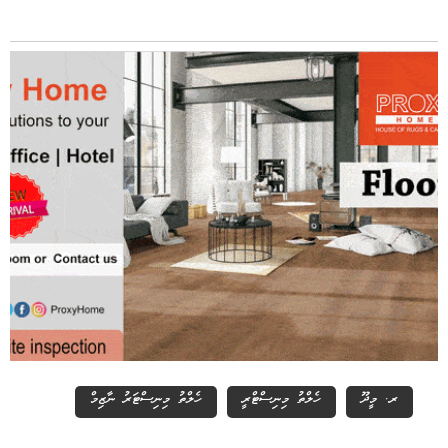
ރ. މީދޫ
ހެލްތު މިނިސްޓްރީ
ހެލްތު މިނިސްޓަރު ނާޒިމް