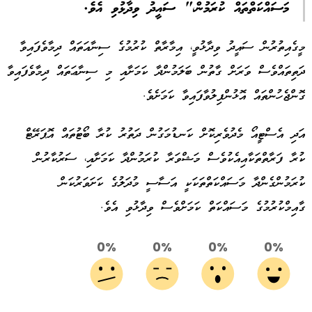
މަސައްކަތްތައް ކުރަމުން،" ސައީދު ވިދާޅުވި އެވެ.
މީގެއިތުރުން ސައީދު ވިދާޅުވީ، އިމާރާތް ކުރުމުގެ ސިނާއަތައް ދިމާވެފައިވާ
ދަތިތައްވެސް ވަރަށް ގާތުން ބަލަމުންދާ ކަމަށާއި މި ސިނާޢަތައް ދިމާވެފައިވާ
ގޮންޖެހުންތައް އޮޅުންފިލުވާފައިވާ ކަމަށެވެ.
އަދި އެސްޓީއޯ މެދުވެރިކޮށް ކަނޑުމަގުން ދަތުރު ކުރާ ބޯޓުތައް އޮޕަރޭޓް
ކުރާ ފަރާތްތަކާއިއެކުވެސް މަޝްވަރާ ކުރަމުންދާ ކަމަށާއި، ސަރުކާރުން
ކުރަމުންގެންދާ މަސައްކަތްތަކަކީ އަސާސީ މުދަލުގެ ކަށަވަރުކަން
ގާއިމްކުރުމުގެ މަސައްކަތް ކަމަށްވެސް ވިދާޅުވި އެވެ.
0%
0%
0%
0%