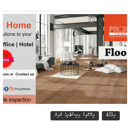
އިމްޕޯޓް
އިކޮނޮމިކް މިނިސްޓްރީގެ ދާއިރާ