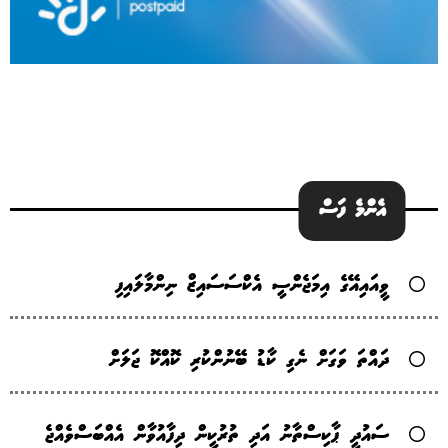
އެންމެ ފަސް
ވީއައިއޭގެ އިމަޖެންސީ އެކްސަސައިޒް ނިންމާލައިފި
ދައްތަ ވަގަށް ނެގި ކާޑު ބޭނުންކުރި ކޮއްކޮ ޖަލަށް
ސައުދީ ޕާކިސްތާނު އަދި ތުރުކީން ދިފާއުވާން އެއްބަސްވެއްޖެ