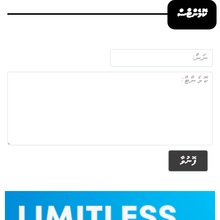
ކޮމެންޓްސް
ފޮނުވާ