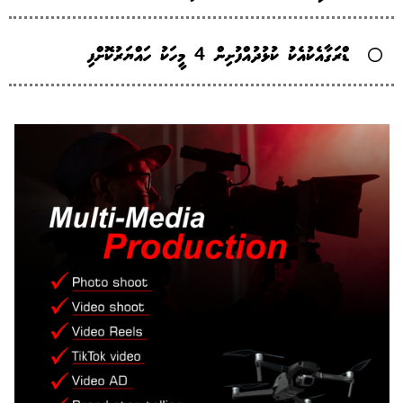
ޑްރަގާއެކުއެކު ކުޅުދުއްފުށިން 4 މީހަކު ހައްޔަރުކޮށްފި