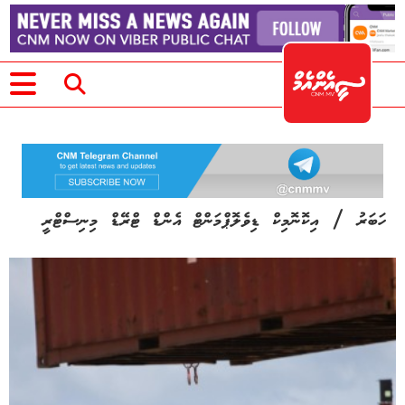
/
ހަބަރު
އިކޮނޮމިކް ޑިވެލޮޕްމަންޓް އެންޑް ޓްރޭޑް މިނިސްޓްރީ