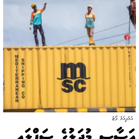
އެމްޕީއެލް ޕޯޓް
އަސާސީ މުދަލުގެ ސަޕްލައި