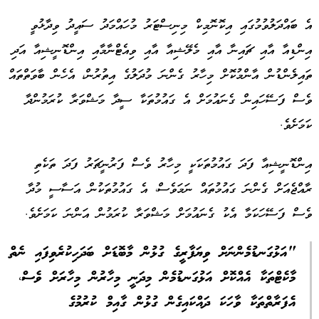
އެ ބައްދަލުވުމުގައި އިކޮނޮމިކް މިނިސްޓަރު މުހައްމަދު ސައީދު ވިދާޅުވީ
އިންޑިއާ އާއި ޗައިނާ އާއި މެލޭޝިއާ އާއި ވިއެޓްނާމާއި އިންޑޮނީޝިއާ އަދި
ތައިލެންޑުން އާންމުކޮށް މިހާރު ގެންނަ މުދަލުގެ އިތުރުން، އެހެން ބާވަތްތައް
ވެސް ފަސޭހައިން ގެނައުމަށް އެ ގައުމުތަކާ ސީދާ މަޝްވަރާ ކުރަމުންދާ
ކަމަށެވެ.
އިންޑޮނީޝިއާ ފަދަ ގައުމުތަކަކީ މިހާރު ވެސް ފަރުނީޗަރު ފަދަ ތަކެތި
ރާއްޖެއަށް ގެންނަ ގައުމުތައް ނަމަވެސް، އެ ގައުމުތަކުން އަސާސީ މުދާ
ވެސް ފަސޭހަކަމާ އެކު ގެނައުމަށް މަޝްވަރާ ކުރަމުން އަންނަ ކަމަށެވެ.
"އަޅުގަނޑުމެންނަށް ވިޔަފާރީގެ ގުޅުން މާބޮޑަށް ބަދަހިކުރެވިފައި ނެތް
މާކެޓްތަކާ އެއްކޮށް އަޅުގަނޑުމެން މިދަނީ މިހާރުން މިހާރަށް ވެސް،
އެފަރާތްތަކާ ވާހަކަ ދައްކައިގެން ގުޅުން ގާއިމް ކުރުމުގެ