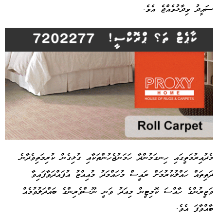
ސައީދު ވިދާޅުވެއްޖެ އެވެ.
މެދުއިރުމަތީގައި ހިނގަމުންދާ ހަމަނުޖެހުންތަކާއި ގުޅިގެން ކުރިމަތިވެދާނެ
ދަތިތައް ހައްލުކުރުމަށް ރައީސް މުހައްމަދު މުއިއްޒު އުފައްދަވާފައިވާ
Advertisement
ވަޒީރުންގެ ހާއްސަ ކޮމިޓީން މިއަދު ވަނީ ނޫސްވެރިންގެ ބައްދަލުވުމެއް
ބާއްވާފަ އެވެ.