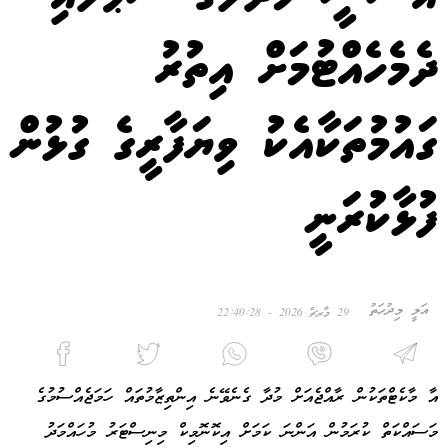
ދެމެހެއްޓުމަށް އިތުރު
ގައުމުތަކާއެކު ވިޔަފާރީގެ ގުޅުން
ފުޅާކުރަނީ
އަލީ މިދުހަތު
29 މާރޗް 2026 - 22:40:28
އާ މާކެޓްތަކުން ރާއްޖެއަށް މުދާ ގެނެވޭނެ އިންތިޒާމުތައް ހަމަޖެއްސުމުގެ
މަސައްކަތް ކުރަމުން އަންނަ ކަމަށް އިކޮނޮމިކް މިނިސްޓަރު މުހައްމަދު