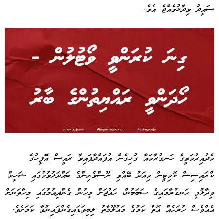
ސައީދު ވިދާޅުވެއްޖެ އެވެ.
Advertisement
މެދުއިރުމަތީގެ ހަނގުރާމައާ ގުޅިގެން އުފައްދާފައިވާ ރައީސް އޮފީހުގެ
ކްރައިސިސް ކޮމިޓީން މިއަދު ބޭއްވި ނޫސްވެރިންގެ ބައްދަލުވުމުގައި ޝަހީމް
ވިދާޅުވީ ހަނގުރާމައިގެ ސަބަބުން، ހައްޖަށް މީހުން ގެންދިއުމުގައި މިހާތަނަށް
އެއްވެސް ހުރަހެއް އޮތް ކަމުގެ މައުލޫމާތު ލިބިވަޑައިގެންފައިނުވާ ކަމަށެވެ.