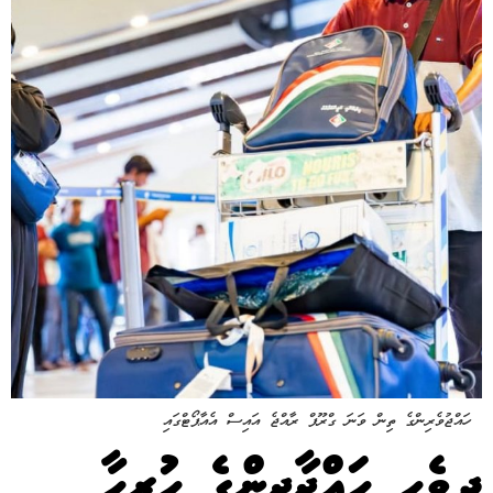
ހައްޖުވެރިންގެ ތިން ވަނަ ގްރޫޕް ރާއްޖެ އައިސް އެއާޕޯޓްގައި
ދިވެހި ހައްޖާޖީންގެ ހުރިހާ