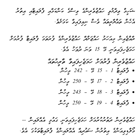
ޝަހީމް ވިދާޅުވީ ހައްޖުވެރިންގެ ވިސާގެ ކަންކަމާއި ފްލައިޓާއި އިތުރު
އެހެން ތައްޔާރީތައް ވެސް ނިމިފައިވާ ކަމަށެވެ.
ރާއްޖެއިން މިއަހަރު ހައްޖަށްދާ ހައްޖުވެރިންގެ ފުރަތަމަ ފްލައިޓް ފުރުމަށް
ހަމަޖެހިފައިވަނީ މޭ 15 ވަނަ ދުވަހު އެވެ.
ހައްޖުވެރިން ފުރުމަށް ހަމަޖެހިފައިވާ ތާރީހުތައް
ފްލައިޓް 1 - 15 މޭ - 242 މީހުން
ފްލައިޓް 2 - 17 މޭ – 250 މީހުން
ފްލައިޓް 3 - 18 މޭ – 243 މީހުން
ފްލައިޓް 4 - 19 މޭ – 250 މީހުން
ހައްޖުވެރިން ދަތުރުކުރުމަށް ހަމަޖެހިފައިވަނީ ގައުމީ އެއާލައިން --
މޯލްޑިވިއަންގެ އިތުރުން ސައުދިއާ އެއާލައިންގެ ފްލައިޓްތަކުގަ އެވެ.