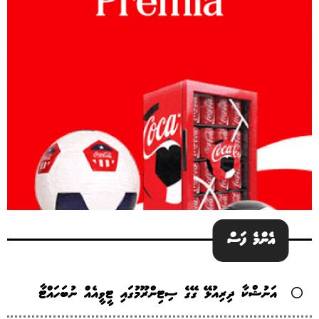
އެންމެ ފަސް
އަނުޝްކާ ދިރިއުޅޭ ގޭގެ ސިޓިންރޫމުގައި ޓީވީއެއް ނުބަހައްޓާ