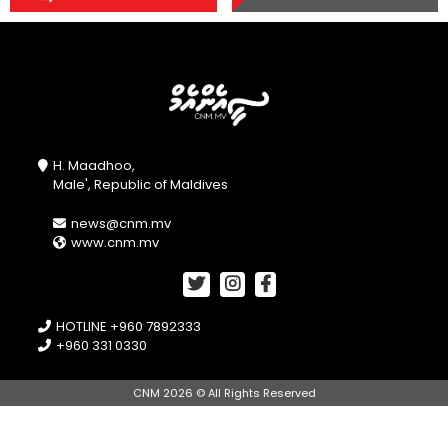
H. Maadhoo,
Male', Republic of Maldives
news@cnm.mv
www.cnm.mv
HOTLINE +960 7892333
+960 331 0330
CNM 2026 © All Rights Reserved
//openPhotoSwipe();
document.getElementById("btnA").onclick =