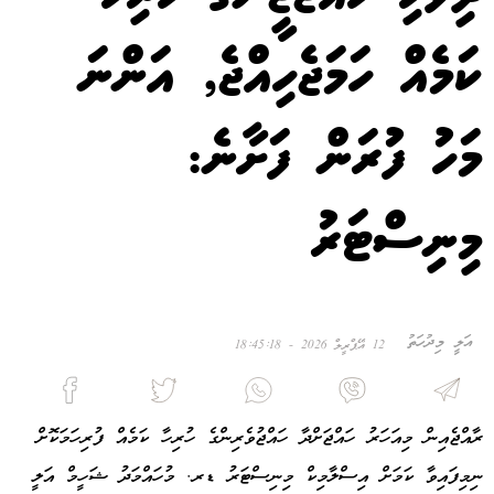
ކަމެއް ހަމަޖެހިއްޖެ, އަންނަ
މަހު ފުރަން ފަށާނެ:
މިނިސްޓަރު
އަލީ މިދުހަތު
12 އޭޕްރީލް 2026 - 18:45:18
ރާއްޖެއިން މިއަހަރު ހައްޖަށްދާ ހައްޖުވެރިންގެ ހުރިހާ ކަމެއް ފުރިހަމަކޮށް
ނިމިފައިވާ ކަމަށް އިސްލާމިކް މިނިސްޓަރު ޑރ. މުހައްމަދު ޝަހީމް އަލީ