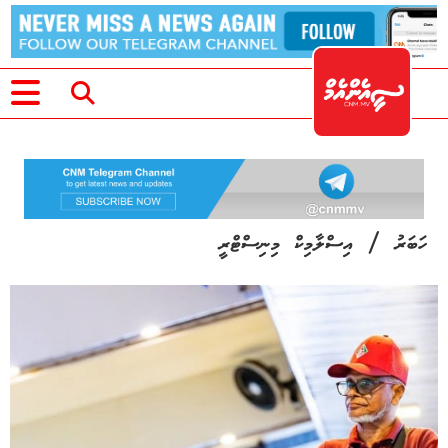
/
ހަބަރު
އިސްލާމިކް މިނިސްޓްރީ