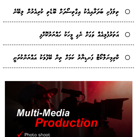
ތިލަފުށި ބަދަރާއިއެކު އިގްތިސޯދަށް ބޮޑެތި ކުރިއެރުން ލިބޭނެ
އަތަރުފުޅިއެއް ވަގަށް ނެގި މީހަކު ހައްޔަރުކޮށްފި
ކްރިމިނަލްކޯޓު ފަނޑިޔާރު ކަމަށް ތިން ބޭފުޅަކު އައްޔަންކުރަނީ