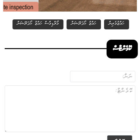
ހައްޖުވެރިން
ހައްޖު ކޯޕަރޭޝަން
މޯލްޑިވްސް ހައްޖު ކޯޕަރޭޝަން
ކޮމެންޓްސް