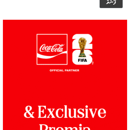
ފޮނުވާ