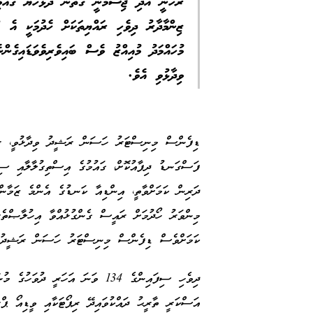
ރޫހާނީ އަދި ޖިސްމާނީ ގޮތުން ދުޅަހެޔޮ ގައުމި
ޒިންމާދާރު ދިވެހި ރައްޔިތަކަށް ހެދުމަކީ އެ
މުހައްމަދު މުއިއްޒު ވެސް ބައިވެރިވެވަޑައިގ
ވިދާޅުވި އެވެ.
ޑިފެންސް މިނިސްޓަރު ހަސަން ރަޝީދު ވިދާޅުވީ، ރަ
ފަސްގަނޑު ދިފާއުކޮށް، ގައުމުގެ އިސްތިގުލާލާއި ސިޔ
ދަރިން ކަމަށްވާތީ، އިންޑިއާ ކަނޑުގެ އެންމެ ޒަމާން
މިންވަރު ހޯދުމަށް ރައީސް ގެންގުޅުއްވާ އިހުލާޞްތެރ
ކަމަށްވެސް ޑިފެންސް މިނިސްޓަރު ހަސަން ރަޝީދު ވ
ދިވެހި ސިފައިންގެ 134 ވަނަ އަހަރ
އަސްކަރީ ތާރީޙު ދައްކުވައިދޭ ރިޕޯޓަކާއި ވީޑިއޯ ޕް