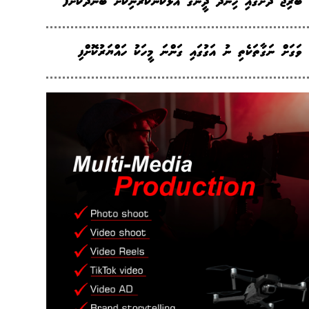
ބްރިޖު ދަށުގައި ހިންދޫ ދީނުގެ އަޅުކަންކުރަނިކޮށް ބަންދުކޮށްފ
ވަގަށް ނަގާތަކެތި ނު އަގުގައި ގަންނަ މީހަކު ހައްޔަރުކޮށްފި