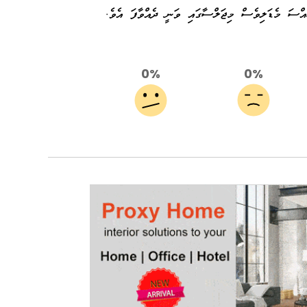
ާއްސަ މެޑަލިވެސް މިޖަލްސާގައި ވަނީ ދެއްވާފަ އެވެ.
0%
0%