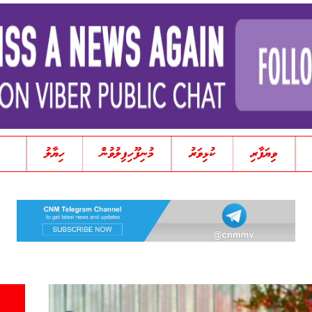
ވިޔަފާރި
ކުޅިވަރު
މުނިފޫހިފިލުވުން
ހިޔާލު