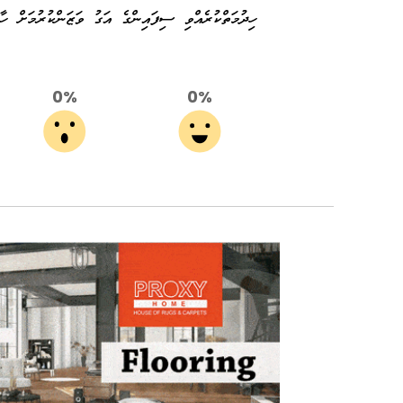
ހިދުމަތްކުރެއްވި ސިފައިންގެ އަގު ވަޒަންކުރުމަށް ހ
0%
0%