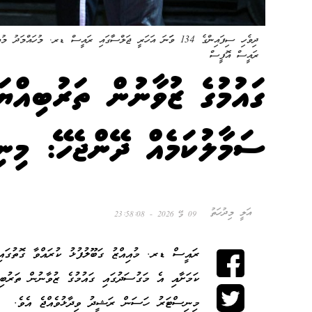
ދިވެހި ސިފައިންގެ 134 ވަަނަ އަހަރީ ޖަލްސާގައި ރައީސް ޑރ. މު
ރައީސް އޮފީސް
ގައުމުގެ ޒުވާނުން ތަރުބިއްޔަ
ސަމާލުކަމެއް ދޭންޖެހޭ: މިނ
އަލީ މިދުހަތު
09 މޭ 2026 - 23:58:08
ރައީސް ޑރ. މުއިއްޒު ގަބޫލުފުޅު ކުރައްވާ ގޮތުގައި 
ކަމަށާއި އެ މަގުސަދުގައި ގައުމުގެ ޒުވާނުން ތަރުބި
މިނިސްޓަރު ހަސަން ރަޝީދު ވިދާޅުވެއްޖެ އެވެ.