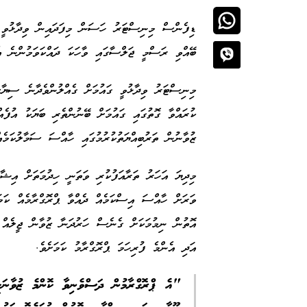
ބޭއްވި ރަސްމީ ޖަލްސާގައި ވާހަކަ ދައްކަވަމުންނެ އެ
މިނިސްޓަރު ވިދާޅުވީ ގައުމަށް ގެއްލުންވެދާނެ ސިޔާސ
ކުރައްވާ ގޮތުގައި ގައުމަށް ބޭނުންތެރި ބަޔަކު އުފެއް
ޒުވާނުން ތަރުބިއްޔަތުކުރުމުގައި ހާއްސަ ސަމާލުކަމ
މިދިޔަ އަހަރު ތަރާއަފުކުރި ވަތަނީ ހިދުމަތަށް އިޝާ
ވަރަށް ހާއްސަ އިސްކަމެއް ދެއްވާ ޕްރޮގްރާމެއް ކަމަ
އޮތުން ނިމުމަކަށް ގެނެސް ހަރުދަނާ ޒުވާން ޖީލެއް 
އަދި އެންމެ ފުރިހަމަ ޕްރޮގްރާމު ކަމަށެވެ.
"އެ ޕްރޮގްރާމުން ދަސްވެނިވާ ކޮންމެ ޒުވާނަކ