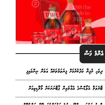
އެންމެ ފަސް
ދިވެހި ރުފިޔާ މަދުކުރުމަށް ފިޔަވަޅުތަކެއް އަޅަން ނިންމައިފި
ޓްރެވަލް އެވޯޑްސްގެ އެއާލައިން ޕާޓްނަރަކަށް މޯލްޑިވިއަން