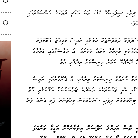
ޑިފެންސް މިނިސްޓަރު ހަސަން މިފަދައިން ވިދާޅުވީ ދިވެހި ސިފައިންގެ 134 ވަނަ އަހަރީ ދުވަހުގެ މުނާސަބަތުގައި
ވެ.
ަތުތަކާ ދުރުވާންޖެހޭ ކަމަށާއި ރައީސް މުއިއްޒު ގަބޫލުފުޅު
ދެވުމަކީ މުހިއްމު ކަމެއް ކަމަށެވެ. އެ މަގުސަދުގައި ގައުމުގެ
ެއް ދޭންޖެހޭ ކަމަށް މިނިސްޓަރު ވިދާޅުވި އެވެ.
ރާތް ކުރައްވާ މިނިސްޓަރު ވިދާޅުވީ، އެ ޕްރޮގްރާމަކީ ރައީސް
ށާއި އެއީ ޒަމާންތަކެއް ވަންދެން ޒުވާނުންނަށް އަޅާނުލެވި އޮތް
ބިނާކުރުމަށް ދިވެހި ސަރުކާރަކުން މިހާތަނަށް ފެށި އެންމެ ފުޅާ
ީ ވެސް އަމިއްލަ ނަފްސަށް އިތުބާރުކޮށް އަގީގާ ވަރުގަދަ