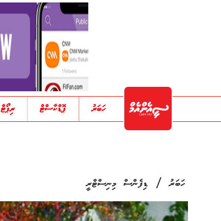
ހަބަރު
ޕޮޑްކާސްޓް
ރިޕޯޓް
/
ހަބަރު
ޑިފެންސް މިނިސްޓްރީ