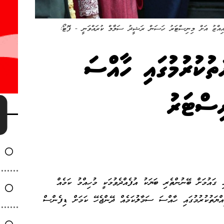
ހައްމަދު މުއިއްޒު އަށް މިނިސްޓަރު ހަސަން ރަޝީދު ސަލާމް ކުރައްވަނީ - ފޮޓޯ:
ތުކުރުމުގައި ހާއްސަ
ިސްޓަރު
ގައުމަށް ބޭނުންތެރި ބަޔަކު އުފެއްދެވުމަކީ މުހިއްމު ކަމެއް
އްޔަތުކުރުމުގައި ހާއްސަ ސަމާލުކަމެއް ދޭންޖެހޭ ކަމަށް ޑިފެންސް