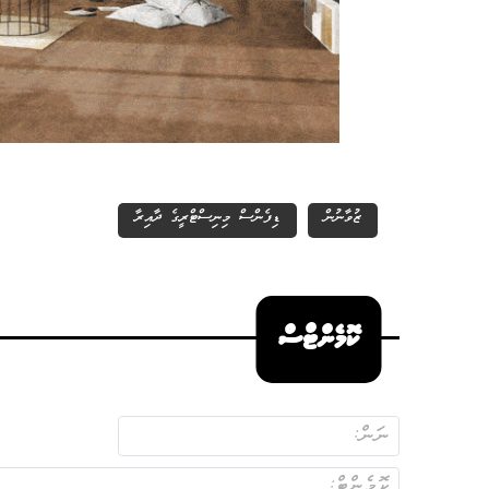
ޒުވާނުން
ޑިފެންސް މިނިސްޓްރީގެ ދާއިރާ
ކޮމެންޓްސް