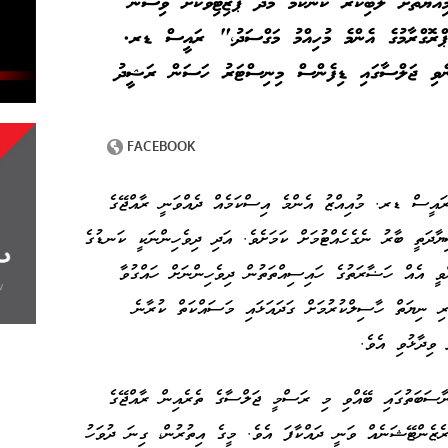
އްޔަތަށް ލޯބިކުރާ ކަންކަމާ މެދު ޕޮޒިޓިވްކޮށް ވިސްނާ
 ޕްރޮގްރާމުގެ އެންމެ މުހިއްމު މަގްސަދު،" ރައީސް ޑރ.
ެންނެވި ޖަލްސާގައި ޑިފެންސް މިނިސްޓަރު ހަސަން ރަޝީދު
އީސް ޑރ. މުއިއްޒު އެންމެ އިސްކަމެއް ދެއްވަނީ ރާއްޖޭގެ
ާދަތީ ބާރު ނެގެހެއްޓުމަށް ކަމަށެވެ. އަދި ދިވެހިންނަކީ ކަނޑުގެ
ވީ އެއް ހަޟާރަތުގެ ހައިސިއްތަތުން ދިވެހިންނަށް ހައްގުވާ
ި ނިޔަތް ހާސިލްކުރުމަށް ގަދައަޅައި މަސައްކަތް ކުރާނެ
ިދާޅުވި އެވެ.
ީ ދުވަހުގެ މުނާސަބަތުގައި ބޭއްވި މި ރަސްމީ ޖަލްސާގެ ތެރެއިން ރާއްޖޭގެ
ރެޒެންޓޭޝަނެއް ވަނީ ދައްކާފަ އެވެ. މީގެ އިތުރުން، ގިނަ ދުވަހު