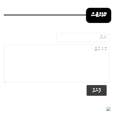
ކޮމެންޓްސް
ފޮނުވާ