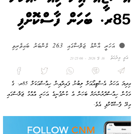
85ރ. ބަހަން ފާސްކޮށްފި
އަހަރީ އާންމު ޖަލްސާގައި 263 މެންބަރު ބައިވެރިވި
އަލީ މިދުހަތު
16 މޭ 2026 - 23:25:06
މިދިޔަ އަހަރު އެސްޓީއޯއަށް ލިބުނު ފައިދާއިން ހިއްސާއަކަށް 85ރ. ގެ
މަގުން ހިއްސާދާރުންނަށް ބަހަން އެ ކުންފުނީގެ އަހަރީ އާއްމު ޖަލްސާގައި
މިރޭ ފާސްކޮށްފި އެވެ.