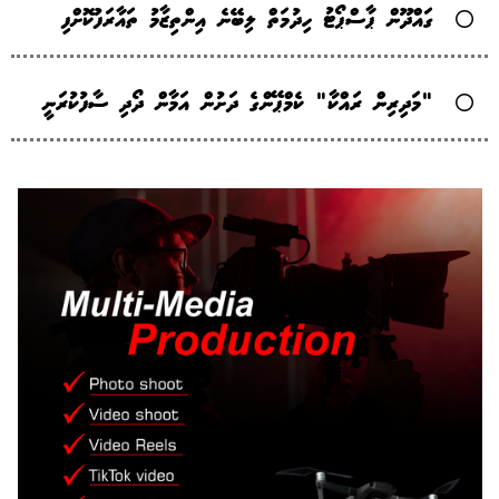
ގައްދޫން ޕާސްޕޯޓު ހިދުމަތް ލިބޭނެ އިންތިޒާމު ތައާރަފުކޮށްފި
"މަދިރިން ރައްކާ" ކެމްޕޭންގެ ދަށުން އަމާން ދޯދި ސާފުކުރަނީ