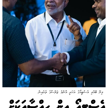
މިރޭ ބޭއްވި އެސްޓީއޯގެ އަހަރީ އާންމު ޖަލްސާގެ ތެރެއިން
އެސްޓީއޯ އިން ހިއްސާއަކަށް