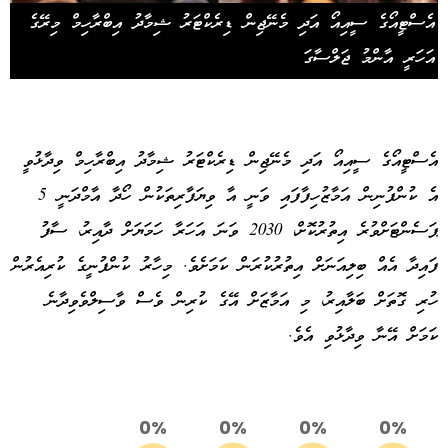
އެސްޓީއޯގެ ސީއިއޯ އަދި މެނޭޖިން ޑިރެކްޓަރު ޝިމާދު އިބްރާހިމް މިރޭގެ
އަހަރީ އާންމު ޖަލްސާގަ
އެސްޓީއޯގެ ސީއިއޯ އަދި މެނޭޖިން ޑިރެކްޓަރު ޝިމާދު އިބްރާހިމް ވިދާޅުވީ
އެ ކުންފުނިން އަމާޒުހިފާފައި ވަނީ އާ ވިޔަފާރިތަކުން ހޯދާ އާމްދަނީ 5
ޕަސެންޓަށްވުރެ އިތުރުކޮށް، 2030 ވަނަ އަހަރާ ހަމަޔަށް ދާއިރު، ސާފު
ފައިދާ އެއް ބިލިއަނަށް އިތުރުކުރަން ކަމަށެވެ. މިހާރު ކުންފުނީގެ ކުރިއެރުން
ހުރި ގޮތަށް ބަލާއިރު، މި އަމާޒަށް އޭގެ ކުރިން ވެސް ވާސިލްވެވިދާނެ
ކަމަށް އޭނާ ވިދާޅުވި އެވެ.
0%
0%
0%
0%