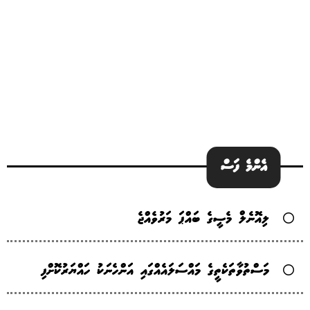
އެންމެ ފަސް
ލިއޮނެލް މެސީގެ ބައްޕަ މަރުވެއްޖެ
މަސްތުވާތަކެތީގެ މައްސަލައެއްގައި އަންހެނަކު ހައްޔަރުކޮށްފި