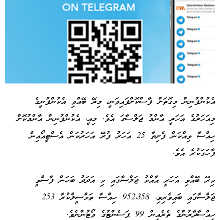
އެކުންފުނިން މިގޮތަށް ފާސްކޮށްފައިވަނީ، މިރޭ ބޭއްވި އެކުންފުނީގެ
މިއަހަރުގެ އަހަރީ އާންމު ޖަލްސާގަ އެވެ. މިއީ، އެކުންފުނިން އާންމުކޮށް
Advertisement
ހިއްސާ ވިއްކަން ފެށިތާ 25 އަހަރު ފުރޭ އަހަރުކަން އެސްޓީއޯއިން
ފާހަގަކުރެ އެވެ.
މިރޭ ބޭއްވި އަހަރީ އާއްމު ޖަލްސާގައި މި އަދަދު ބަހަން ފާސްވީ
ޖަލްސާގައި ބައިވެރިވި، 952،358 ހިއްސާ ތަމްސީލްކުރާ 253
ހިއްސާދާރުންގެ ތެރެއިން 99 ޕަސެންޓުގެ ވޯޓުންނެވެ.