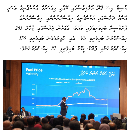
ޑުސިޓް ޑީ-2 ފޭދޫ މޯލްޑިވްސްގައި ބޭއްވި މިއަހަރުގެ އެކުންފުނީގެ އަހަރީ
އާންމު ޖަލްސާގައި އެކުންފުނީގެ ހިއްސާދާރުންނާއި، ހިއްސާދާރުންގެ
ޕްރޮކްސީން ބައިވެރިވެފައި ވެއެވެ. އެގޮތުން ޖަލްސާގައި ޖުމްލަ 263
ހިއްސާދާރުން ބައިވެރިވި އެވެ. އެއީ، ހާޒިރުވެގެން ބައިވެރިވި 176
ހިއްސާދާރުންނާއި ޕްރޮކްސީކޮށް ބައިވެރިވި 87 ހިއްސާދާރުންނެވެ.