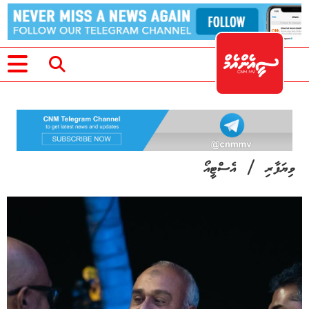
/
ވިޔަފާރި
އެސްޓީއޯ