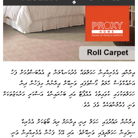
އީރާނާއި އެމެރިކާއިން ހަމަލާތައް މެދުކަނޑާލަން ވީ އެއްބަސްވުމަށް ފަހު
އަނެއްކާވެސް ހާލަތު ގޯސްވެފައި ވަނިކޮށް އީރާނުން މިފަހުން ދިން
Advertisement
ހަމަލާތަކުގައި ކުވައިތުގެ އެއާޕޯޓް އަދި ބަހުރައިންގެ އަސްކަރީ މަރުކަޒުތަކަށް
ވަނީ ގެއްލުންތަކެއް ވެފަ އެވެ.
އީރާނުން ރައްދުގައި ހަމަލާ ދިނީ އީރާނަށް ދިޔަ ބޯޓަކަށް އެމެރިކާ
ސިފައިން ހަމަލާދީފައި ވަނިކޮށެވެ. އަދި އޭގެ ފަހުން އެމެރިކާއިން ވަނީ