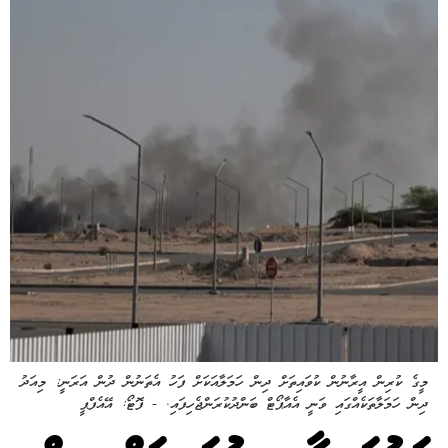
މީގެ ކުރިން އީރާނުން ކުވައިތަށް ދިން ހަމަލާއަކަށް ފަހު އެތަނުން ދުން އަރަނީ: މިއަދު
ދިން ހަމަލާތަކެއްގައި ވަނީ އެއާޕޯޓް ބަންދުކުރަންޖެހިފައި. - ފޮޓޯ: އޭއެފްޕީ