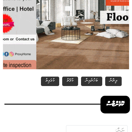
އީރާން
ބަހުރެއިން
ކުވޭތު
ކުވައިތު
ކޮމެންޓްސް