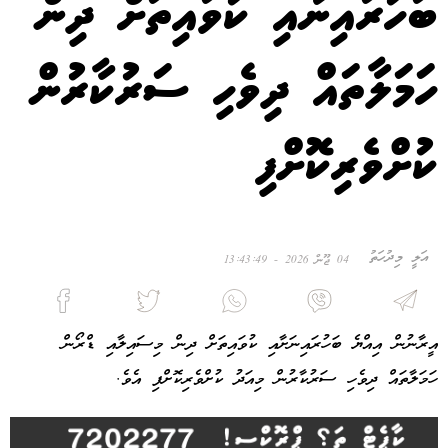
ބަހުރައިނާއި ކުވައިތަށް ދިން
ހަމަލާތައް ދިވެހި ސަރުކާރުން
ކުށްވެރިކޮށްފި
އަލީ މިދުހަތު
04 ޖޫން 2026 - 13:43:49
އީރާނުން އިއްޔެ ބަހުރައިނަށާއި ކުވައިތަށް ދިން މިސައިލާއި ޑްރޯން
ހަމަލާތައް ދިވެހި ސަރުކާރުން މިއަދު ކުށްވެރިކޮށްފި އެވެ.