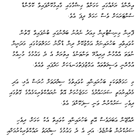
އީރާންގެ ރަށެއްގައި ކަމަށްވާ ގިޝްމްގައި ގާއިމުކޮށްފައިވާ ކޮމާންޑް
ސެންޓަރަކަށް ވެސް ހަމަލާ ދީފަ އެވެ.
ފޮރިން މިނިސްޓްރީން މިއަދު ނެރުނު ބަޔާނުގައި ބުނެފައިވާ ގޮތުން
ކުވައިތާއި ބަހުރައިނަށް އަމާޒުކޮށް ދިން ޑްރޯނު ހަމަލާތަކުގައި މަދަނީން
ނުވަތަ އާއްމުން ދިރިއުޅޭ ތަންތަނުގެ އިތުރަށް އެ ދެ ގައުމުގެ މުހިއްމު
އުމްރާނީ ވަސީލަތްތައް އަމާޒުފަތްގަނޑަކަށް ހަދާފައި ވެއެވެ.
މި ހަމަލާތަކަކީ ބަހުރައިނާއި ކުވައިތުގެ ސިޔާދަތަށް ހުރަސް އެޅި، އަދި
މެދުއިރުމަތީ ސަރަހައްދުގެ ހަމަޖެހުމަށް އޮތް ނުރައްކާތެރިކަމެއްގެ ގޮތުގައި
ދިވެހި ސަރުކާރުން ވަނީ ސިފަކޮށްފަ އެވެ.
ރާއްޖޭން އަބަދަވެސް އޮތީ ބަހުރައިނާއި ކުވައިތާ އެކު ކަމަށް، ދިވެހި
ސަރުކާރުން ބުންޏެވެ. އަދި އެ ދެ ގައުމުގެ ސިޔާދަތު ރައްކާތެރިކުރުމަށާއި