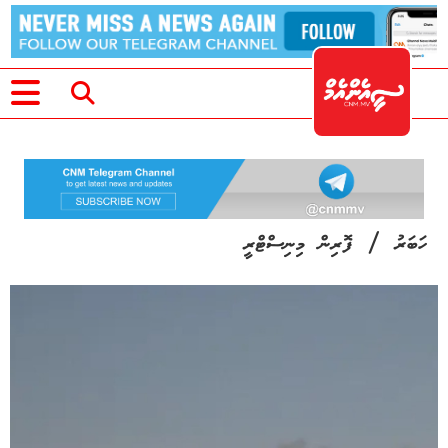
/
ހަބަރު
ފޮރިން މިނިސްޓްރީ