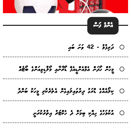
އެންމެ ފަސް
ދަރިފުޅު - 42 ވަނަ ބައި
މީހުން ހޯދަން އެމްއެންޑީއެފް ޑޯރާނާއި މޯލްޑިވިއަންގެ ބޯޓެއް
ކިލޯއެެއްގެ ޑްރަގު ދިރުވައިލައިގެން އެތެރެކުރި މީހަކު ބަންދު
އުކުޅަހުގެ ހިއްކި ބިމަށް ދެ ހެކްޓަރު އިތުުރުކުރަނީ