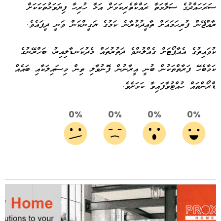
ސަރަހައްދުގެ ސަލާމަތާ ރައްކާތެރިކަމަށް އަޅާ ހުރިހާ ފިޔަވަޅުތަކަކަށް
ރާއްޖޭން ފުރިހަމައަށް ތާއީދުކުރާނެ ކަމުގެ ޔަގީންކަން ވަނީ ދީފައެވެ.
ކުވައިތުގެ އެއާޕޯޓަށް ގެއްލުންވެ ދަތުރުތައް މެދުކަނޑާލިއިރު، ބަހްރޭނުގެ
ކަމާބެހޭ ފަރާތްތަކުން ބުނީ އީރާނުން ފޮނުވާލި ތިން މިސައިލަކާއި ބައެއް
ޑްރޯންތައް ހުއްޓުވާފައިވާ ކަމަށެވެ.
0%
0%
0%
0%