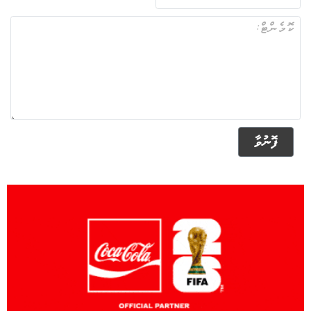
ފޮނުވާ