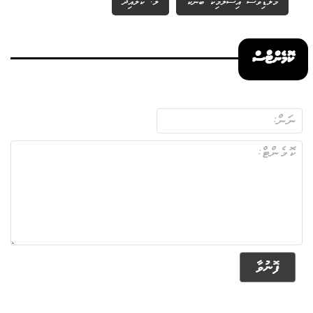
މޯލްޑިވްސް އިސްލާމިކް ބޭންކް
ލ. ކަލައިދޫ
ކޮމެންޓްސް
ފޮނުވާ