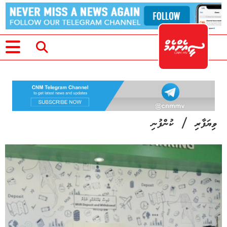
/
ވިޔަފާރި
ކުންފުނި