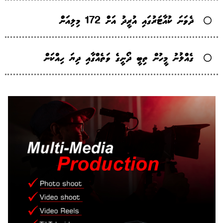
ދެވަނަ ކުއާޓަރުގައި އުރީދު އަށް 172 މިލިއަން
ގެއްލުނު މީހުން ތިބީ ދޯނީގެ ވަތެއްގާއި ދިޔަ ހިއްކަން