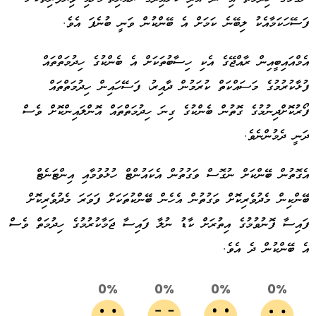
ފަސޭހަކަމާއެކު ލިބޭނެ ކަމަށް އެ ބޭންކުން ވަނީ ބުނެފަ އެވެ.
އެމްއައިބީއިން ރާއްޖޭގެ އެކި ހިސާބުތަކަށް އެ ބެންކުގެ ހިދުމަތްތައް
ފުޅާކުރުމުގެ މަސައްކަތް ކުރަމުން ދާއިރު، ފަސޭހައިން ހިދުމަތްތައް
ފޯރުކޮށްދިނުމުގެ ގޮތުން ބެންކުގެ ގިނަ ހިދުމަތްތައް އޮންލައިންކޮށް ވެސް
ދަނީ ދެމުންނެވެ.
އެގޮތުން ބޭންކަށް ނުގޮސް ވަގުތުން އެކައުންޓް ހުޅުވުމާއި އިންޓަނެޓް
ބޭންކިން މެދުވެރިކޮށް ވަގުތުން އެހެން ބޭންކުތަކަށް ފަވަރަ މެދުވެރިކޮށް
ފައިސާ ފޮނުވުމުގެ އިތުރަށް ކާޑު ނުލާ ފައިސާ ޖަމާކުރުމުގެ ހިދުމަތް ވެސް
އެ ބޭންކުން ދެ އެވެ.
0%
0%
0%
0%