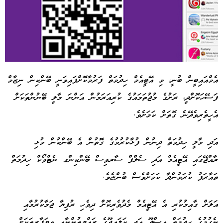
އެމްއައިބީން ބުނީ، މި އޭޓީއެމް ހިދުމަތް ފަރުމާކޮށްފައިވަނީ ބޭންކިން ނިޒާމް
ފަސޭހަކޮށްދީ، ރަށުގެ މުޖުތަމައުގެ ކުރިއަރަމުން އަންނަ މާލީ ބޭނުންތަކަށް
Advertisement
އެހީތެރިވެދޭނެ ގޮތަށް ކަމަށެވެ.
އަދި މާލީ ހިދުމަތް ދިނުން ފުޅާކުރުމުގެ ގޮތުން އެ ބޭންކުން މުޅި
ރާއްޖޭގައި އޭޓީއެމް އަދި ސެލްފް ސާރވިސް ބޭންކިންގ ނެޓްވޯކް ހިދުމަތް
ތައާރަފު ކުރަމުންދާ ކަމަށްވެސް ބުންޏެވެ.
އަލަށް ގާއިމުކުރި އެ އޭޓީއެމް މެދުވެރިކޮށް ދިވެހި ރުފިޔާ ޖަމާކުރުމާއި
ނެގުމުގެ ހިދުމަތް އިސްދޫ އަދި ކަލައިދޫގެ ރައްޔިތުންނާއި ވިޔަފާރިތަކަށް