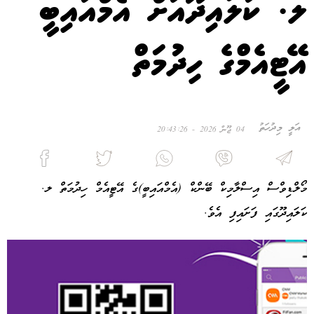
ލ. ކަލައިދޫއަށް އެމްއައިބީ
އޭޓީއެމްގެ ހިދުމަތް
އަލީ މިދުހަތު
04 ޖޫން 2026 - 20:43:26
މޯލްޑިވްސް އިސްލާމިކް ބޭންކް (އެމްއައިބީ)ގެ އޭޓީއެމް ހިދުމަތް ލ.
ކަލައިދޫގައި ފަށައިފި އެވެ.