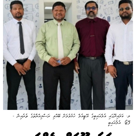
ލ. ކަލައިދޫގައި އެމްއައިބީގެ އޭޓީއެމް ހުޅުވުމަށް ބޭއްވި ރަސްމިއްޔާތުގެ ތެރެއިން -
ފޮޓޯ: އެމްއައިބީ