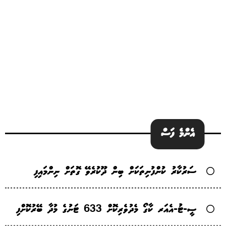
އެންމެ ފަސް
ސަރުކާރު ކުންފުނިތަކަށް ބިން ދޫކުރެވޭ ގޮތަށް ނިންމައިފި
ސީ-ޓު-އެއަރ ކާގޯ މެދުވެރިކޮށް 633 ޓަނުގެ މުދާ ބޭރުކޮށްފި