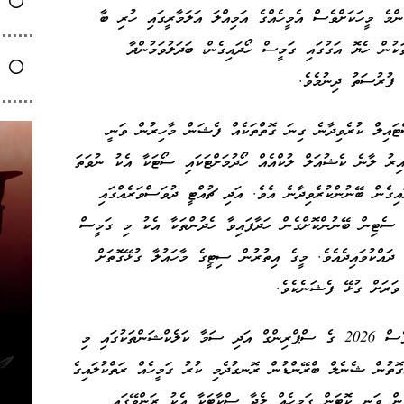
ްމެ މީހަކަށްވެސް އެމީހެއްގެ އަމިއްލަ އަލަމާރީގައި ހުރި ބާ
ކުން ހެޔޮ އަގުގައި ގަމީސް ހޯދައިގެން، ބަދަލުވަމުންދާ
ެ ފުރުސަތު ދިނުމެވެ.
ޓައިލް ކުރެވިދާނެ ގިނަ ގޮތްތަކެއް ފެޝަން މާހިރުން ވަނީ
ޭއިރު ލާނެ ކެޝުއަލް ލުކްއެއް ހޯދުމަށްޓަކައި ސޯޓަކާ އެކު ނުވަތަ
އިގެން ބޭނުންކުރެވިދާނެ އެވެ. އަދި ޗުއްޓީ ދުވަސްވަރެއްގައި
 ސެޓިން ބޭނުންކޮށްގެން ހަދާފައިވާ ހެދުންތަކާ އެކު މި ގަމީސް
ދައްކުވައިދެއެވެ. މީގެ އިތުރުން ސިޓީގެ މާހައުލާ ގުޅޭގޮތަށް
ަރަށް ގުޅޭ ފެޝަނެކެވެ.
ދުނިޔޭގެ އެންމެ މަޝްހޫރު ފެޝަން ބްރޭންޑްތަކުންވެސް 2026 ގެ ސްޕްރިންގް އަދި ސަމާ ކަލެކްޝަންތަކުގައި މި
ޮތުން ޝެނެލް ބްރޭންޑުން ރޮނގުދެމި ކުރު ގަމީހެއް ރަތްކުލައިގެ
ިން ވަނީ ކޮޓަން ގަމީހެއް ލެދާ ސްކާޓަކާ އެކު ރަންވޭގައި