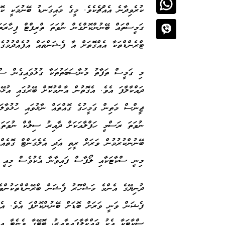
ކުރެވިދާނެ އެއްޗެކެވެ. މީގެ މައިގަނޑު ބޭނުމަކީ ކޮނ
ގަމީސްތައް ބޭނުންކޮށްގެން ނުވަތަ ތްރިފްޓް ފިހާރަތަ
ޓްރެންޑްތަކާ އެއްގޮތަށް އާ ފެޝަންތައް އުފެއްދުމުގ
މި ގަމީސް ތަފާތު މުނާސަބަތުތަކާ ގުޅުވައިގެން ސް
ދައްކާލާފަ އެވެ. އެގޮތުން އާންމުކޮށް ބޭރުގައި އުޅ
ޖީންސް މަތިން ގަމީހުގެ ގޮއްތައް ނާޅުވައި ހުޅުވާލަ
ނުވަތަ ރަސްމީ ހަފްލާއަކަށް ދާއިރު ސިލްކް ނުވަތަ
ބޭނުންކުރުމުން ވަރަށް ރީތި އަދި އެލެގަންޓް ގޮތެއް 
މިނީ ސްކާޓަކާއި ލޯފާސް ފައިވާނާ އެކުވެސް މިއީ ވ
ފެޝަން ވަނީ ވަރަށް ބޮޑަށް ބޭނުންކޮށްފަ އެވެ. އެގ
ސްކާޓަކާ އެކު ދައްކާލާފައިވާއިރު، ބޮޓޭގާ ވެނެޓާ އ