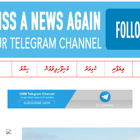
ވިޔަފާރި
ކުޅިވަރު
މުނިފޫހިފިލުވުން
ހިޔާލު