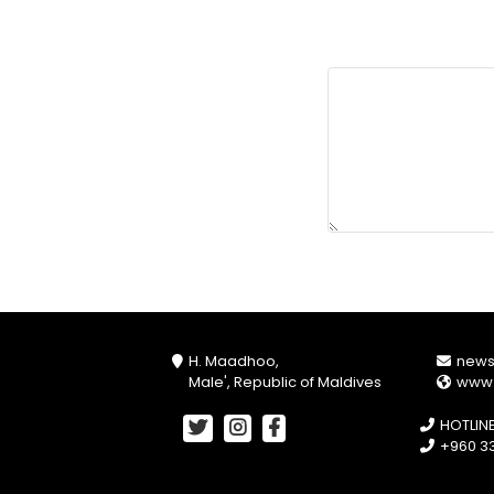
H. Maadhoo,
new
Male', Republic of Maldives
www
HOTLIN
+960 33