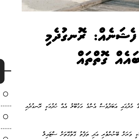
ފެޝަނެއް: ރޮނގުދެމި
އެއް ގޮތްތައް
ެ މެދުގައި އަބަދުވެސް އެންމެ މަގުބޫލު އެއް ހެދުމަކީ ރޮނގުދެމި
ީ ވަރަށް ބޭނުންތެރި އަދި ތަފާތު ގޮތްގޮތަށް ސްޓައިލް