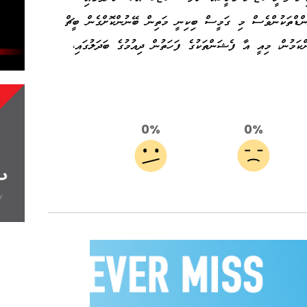
ންޑްތަކުންވެސް މި ގަމީސް ބިކިނީ މަތިން ބޭނުންކޮށްގެން ބީޗް
ްކަމުން، މިއީ އާ ފެޝަންތަކުގެ ފަހަތުން ދިއުމުގެ ބަދަލުގައި،
0%
0%