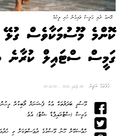
ރޮނގު ދެމި ގަމީސް ލައިގެން ހުރި މީހެއް
ކޮންމެ މޫސުމަކާވެސް ގުޅޭ 
ގަމީސް ސްޓައިލް ކުރާނެ ބަ
ގުފްތަގް އަޖީރު
06 ޖުލައި 2026 - 09:26:58
މޫސުމީ ބަދަލުތަކާ އެކު ފެޝަނަށް ލޯބިކުރާ މީހުންގ
ގަމީސް (ސްޓްރައިޕްޑް ޝާޓް) އެވެ.
ހާއްސަކޮށް ހޫނު މޫސުމުގެ ދުވަސްތަކަށް މި ހެދުމަކ