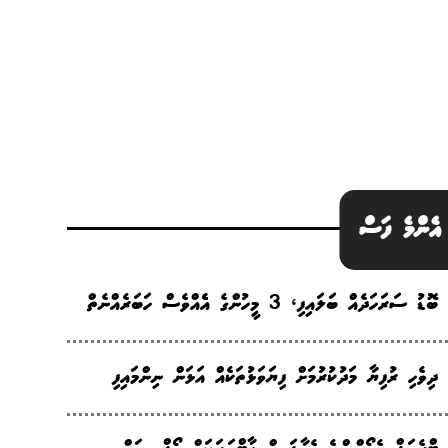
އެންމެ ފަސް
ބޮޑު ސަރަހަދެއް ބަލައިފި، 3 މީހުންގެ އެެއްވެސް ހަބަރެއްނެތް
ދިވެހި ރުފިޔާ މަދުކުރުމަށް ފިޔަވަޅުތަކެއް އަޅަން ނިންމައިފި