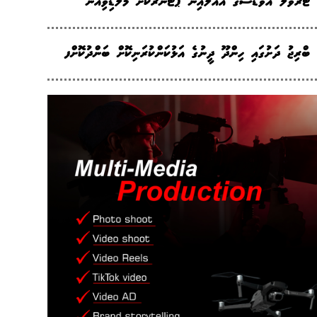
ޓްރެވަލް އެވޯޑްސްގެ އެއާލައިން ޕާޓްނަރަކަށް މޯލްޑިވިއަން
ބްރިޖު ދަށުގައި ހިންދޫ ދީނުގެ އަޅުކަންކުރަނިކޮށް ބަންދުކޮށްފ