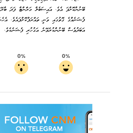
ބޭނުންކޮށްފަ އެވެ. އައިސަބެލް މަރާންޓް ފަދަ ބްރޭ
ފެޝަނެއްގެ ގޮތުގައި ވަނީ ތައާރަފްކޮށްފައެވެ. އެހެނ
އަބަދުވެސް ބޭނުންކުރެވޭނެ އަގުހުރި ފެޝަނެކެވެ.
0%
0%