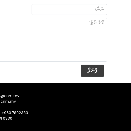
ފޮނުވާ
s@cnm.mv
.cnm.mv
E +960 7892333
1 0330