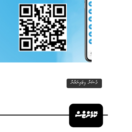
ފެޝަން ޑިޒައިނަރުން
ކޮމެންޓްސް