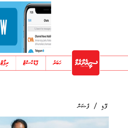
ހަބަރު
ޕޮޑްކާސްޓް
ރިޕޯޓް
/
ފޭޑި
ފެޝަން