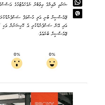
ޝަރުއީ ދާއިރާގެ އިތުބާރު ނެގެހެއްޓުމުގެ އަސާސްގ
ޖޭއެސްސީން ބުނީ އަލީ މުސްތަފާ ސަސްޕެންޑްކުރަން 
ޖޭއެސްސީން ބުނެއެވެ.
0%
0%