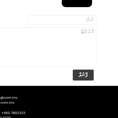
ފޮނުވާ
s@cnm.mv
.cnm.mv
E +960 7892333
1 0330