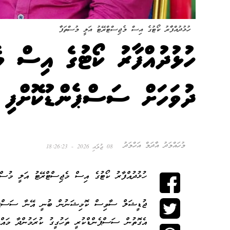
ހުޅުދުއްފާރު ކޯޓުގެ އިސް މެޖިސްޓްރޭޓު އަލީ މުސްތަފާ
ދުވަހަށް ސަސްޕެންޑުކޮށްފި
މުހައްމަދު އާދަމް އަހްމަދު
08 ޖުލައި 2026 - 18:26:23
ހުޅުދުއްފާރު ކޯޓުގެ އިސް މެޖިސްޓްރޭޓު އަލީ މުސްތަފާ 60 ދުވަހަށް ސަސްޕެންޑުކޮށ
ޖުޑީޝަލް ސާވިސް ކޮމިޝަނުން ބުނީ އޭނާ ސަސްޕެންޑު
އެގޮތުން ސަސްޕެންޑްކުރީ ތަހުގީގު ކުރަމުންދާ މައްސަަ