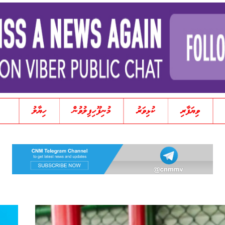
ވިޔަފާރި
ކުޅިވަރު
މުނިފޫހިފިލުވުން
ހިޔާލު