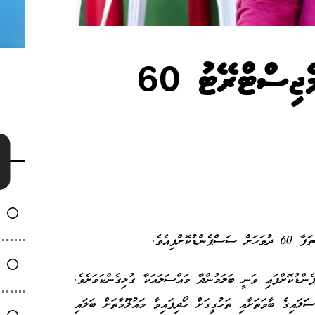
ހުޅުދުއްފާރު ކޯޓުގެ އިސް މެޖިސްޓްރޭޓު 60
ްފިއެވެ.
ކޮށްފައި ވަނީ ބަލަމުންދާ މައްސަލައަކާ ގުޅިގެންކަމަށެވެ.
ލައިގެ ބާވަތަށާއި ތަހުގީގަށް ހޯދިފައިވާ މައުލޫމާތަށް ބަލައި