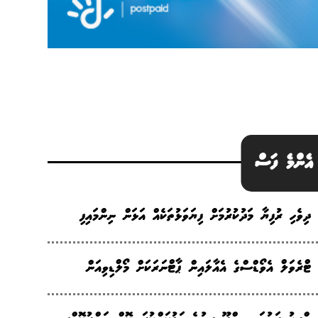
އެންމެ ފަސް
ދިވެހި ރުފިޔާ މަދުކުރުމަށް ފިޔަވަޅުތަކެއް އަޅަން ނިންމައިފި
ޓްރެވަލް އެވޯޑްސްގެ އެއާލައިން ޕާޓްނަރަކަށް މޯލްޑިވިއަން