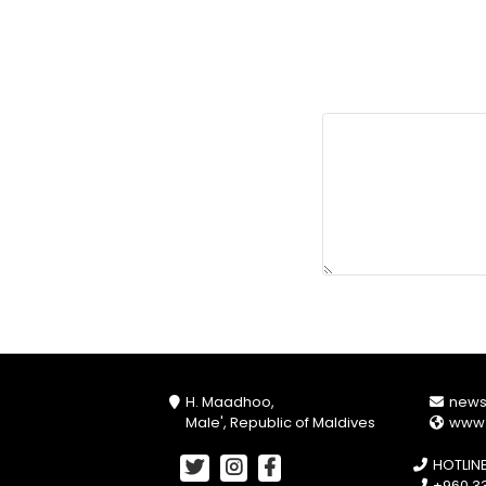
H. Maadhoo,
new
Male', Republic of Maldives
www
HOTLIN
+960 33