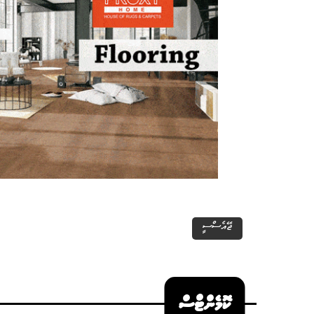
ޖޭއެސްސީ
ކޮމެންޓްސް