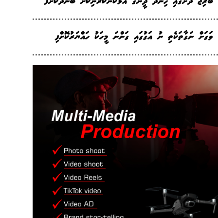
ބްރިޖު ދަށުގައި ހިންދޫ ދީނުގެ އަޅުކަންކުރަނިކޮށް ބަންދުކޮށްފ
ވަގަށް ނަގާތަކެތި ނު އަގުގައި ގަންނަ މީހަކު ހައްޔަރުކޮށްފި