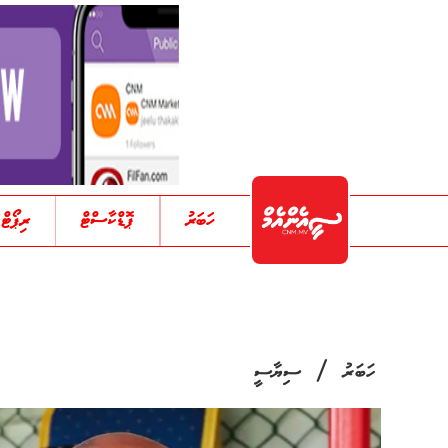
ހަބަރު
ޕޮޑްކާސްޓް
ރިޕޯޓް
/
ހަބަރު
ސިޔާސީ