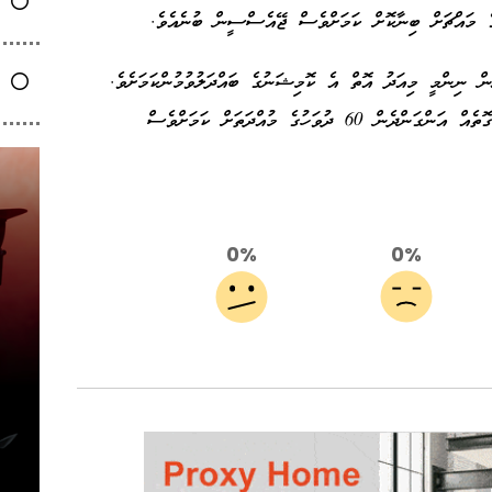
ެ މައްޗަށް ބިނާކޮށް ކަމަށްވެސް ޖޭއެސްސީން ބުނެއެވެ.
ނިންމީ މިއަދު އޮތް އެ ކޮމިޝަނުގެ ބައްދަލުވުމުންކަމަށެވެ.
އަދި އޭނާ ސަސްޕެންޑްކުރީ އެ ކޮމިޝަނުން ވަކި ގޮތެއް އަންގަންދެން 60 ދުވަހުގެ މުއްދަތަށް ކަމަށްވެސް
0%
0%