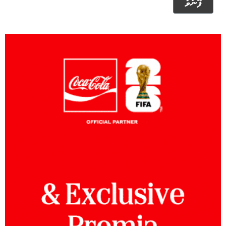
ފޮނުވާ