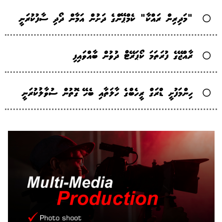
"މަދިރިން ރައްކާ" ކެމްޕޭންގެ ދަށުން އަމާން ދޯދި ސާފުކުރަނީ
ރާއްޖޭގެ ފުރަތަމަ ކޯޕަރޭޓް ދުވުން ބާއްވައިފި
ހިންމަފުށީ ޑްރަގް ރީހެބްގެ ހާލަތާއި ބެހޭ ގޮތުން ސުވާލުކުރަނީ