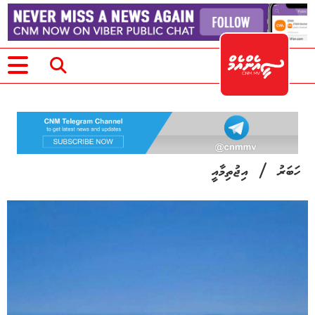
/
ހަބަރު
އިޖުތިމާއީ