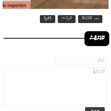
އއ. ބޮޑުފުޅަދޫ
ކޮވިޑް-19
އެޗްޕީއޭ
ކޮމެންޓްސް