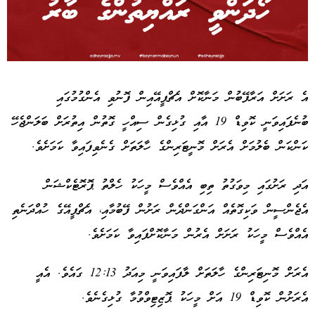
Advertisement
އެ ރަށަށް އަރާފޭބުން މަނާކޮށް އެޗްޕީއޭއިން ފޮނުވި އެންގުމުގައި
ބުނެފައިވަނީ ކޮވިޑް 19 އާއި ގުޅިގެން ސިއްހީ ގޮތުން އިތުރަށް ބަލަންޖެހޭ
ކަންކަން ބެލުމަށް އެރަށް މޮނީޓަރިންގެ ހާލަތަށް ގެނެވިފައިވާ ކަމަށެވެ.
އަދި ރަށުގައި މިވަގުތު ތިބި އެއްވެސް މީހަކު ހެލްތު ޕޮރޮޓެކްޝަން
އެޖެންސީން ވަކިގޮތެއް އަންގަންދެން ރަށުން ފޭބުމާއި، އެޗްޕީއޭގެ ހުއްދަނެތި
އެއްވެސް މީހަކު ރަށަށް އެރުން މަނާކޮށްފައިވާ ކަމަށެވެ.
އެރަށް މޮނިޓަރިންގެ ހާލަތަށް ލާފައިވަނީ މިއަދު 12:13 ގައެވެ. އެއީ
އެރަށުން ކޮވިޑް 19 އަށް މީހަކު ޕޮޒިޓިވްވުމާ ގުޅިގެނެވެ.