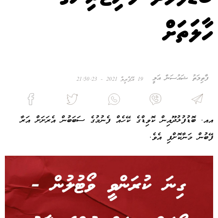
ހާލަތަށް
ފާތިމަތު ޝައުސަން އަލީ
19 އޭޕްރީލް 2021 - 21:50:23
އއ. ބޮޑުފުޅުދޫއިން ކޮވިޑްގެ ކޭހެއް ފެނުމުގެ ސަބަބުން އެރަށަށް އަރާ
ފޭބުން މަނާކޮށްފި އެވެ.