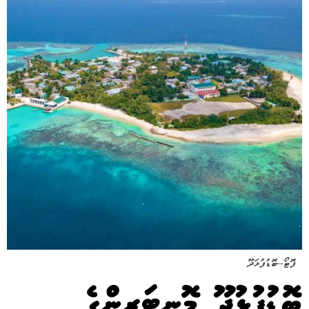
ފޮޓޯ--ބޮޑުފުޅަދޫ
ބޮޑުފުޅުދޫ މޮނިޓަރިންގެ