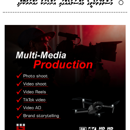
މަސްތުވާތަކެތީގެ މައްސަލައެއްގައި އަންހެނަކު ހައްޔަރުކޮށްފި