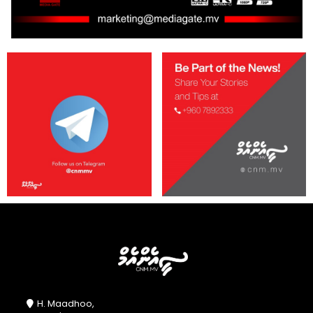
H. Maadhoo,