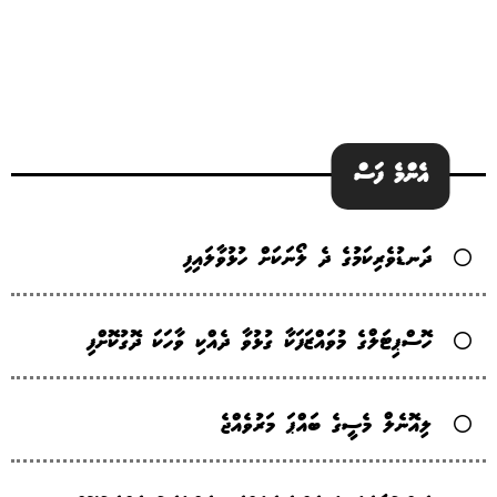
އެންމެ ފަސް
ދަނޑުވެރިކަމުގެ ދެ ލޯނަކަށް ހުޅުވާލައިފި
ހޮސްޕިޓަލްގެ މުވައްޒަފަކާ ގުޅުވާ ދެއްކި ވާހަކަ ދޮގުކޮށްފި
ލިއޮނެލް މެސީގެ ބައްޕަ މަރުވެއްޖެ