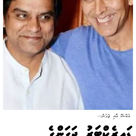
އަކްޝޭ އާއި ޖަގަން---
ޑައިރެކްޓަރު ޖަގަންގެ