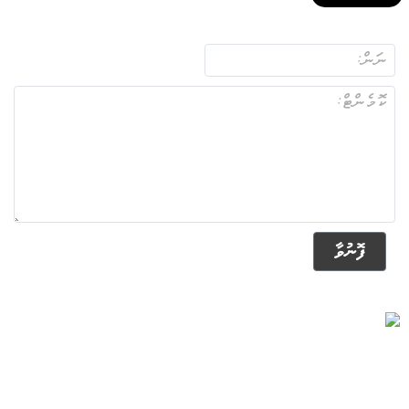
ފޮނުވާ