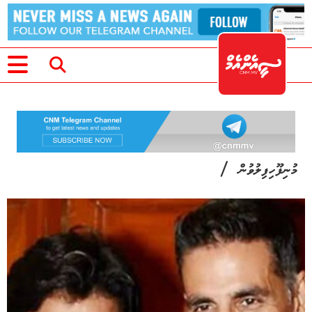
/
މުނިފޫހިފިލުވުން