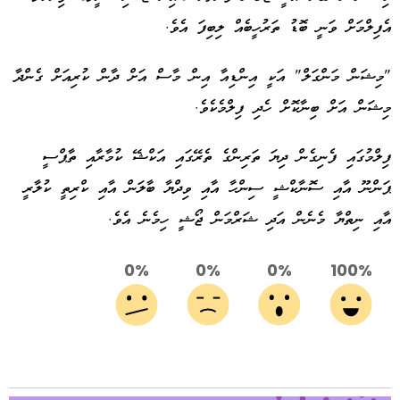
އެފިލްމަށް ވަނީ ބޮޑު ތަރުހީބެއް ލިބިފަ އެވެ.
"މިޝަން މަންގަލް" އަކީ އިންޑިއާ އިން މާސް އަށް ދާން ކުރިއަށް ގެންދާ
މިޝަން އަށް ބިނާކޮށް ހެދި ފިލްމެކެވެ.
ފިލްމުގައި ފެނިގެން ދިޔަ ތަރިންގެ ތެރޭގައި އަކްޝޭ ކުމާރާއި ތާޕްސީ
ޕަންނޫ އާއި ސޮނާކްޝީ ސިންހާ އާއި ވިދްޔާ ބާލަން އާއި ކްރިތީ ކުލާރީ
އާއި ނިތްޔާ މެނެން އަދި ޝަރްމަން ޖޯޝީ ހިމެނެ އެވެ.
0%
0%
0%
100%