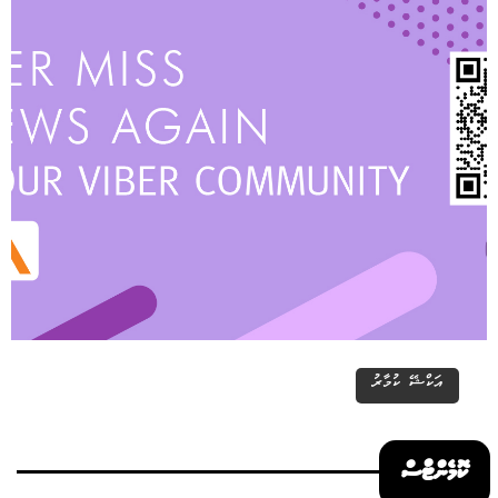
އަކްޝޭ ކުމާރު
ކޮމެންޓްސް