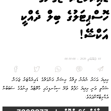
ހޮސްޕިޓަލުގެ ބިލް ދެއްކީ
އަކްޝޭ!
03 ފެބްރުއަރީ 2020 - 08:30:08
މިދިޔަ އަހަރު ނެރުނު ފިލްމު މިޝަން މަންގަލްގެ ޑައިރެކްޓަރު ޖަގަން
ޝަކްތީ ވަނީ މިދިޔަ ހަފްތާ ތެރޭ ސިކުނޑީގައި ކްލޮޓެއް އިނުމުގެ ސަބަބުން
އެޑްމިޓުކޮށްފައެވެ.