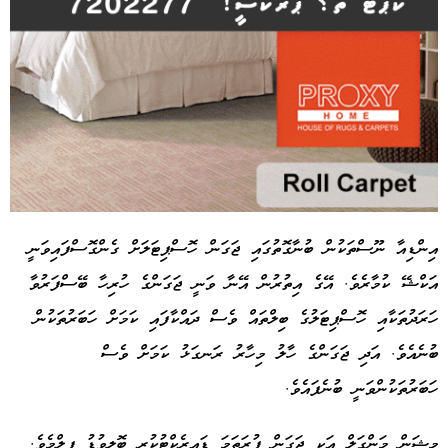
އިންޑިއާ ނޫސްތަކުން ބުނާގޮތުގައި ޖަގަން ހޮސްޕިޓަލަށް ގެންގޮސްފައިވަނީ
އަކްޝޭ ކުމާރެވެ. އޭގެ އިތުރުން އޭނާ ވަނީ ޖަގަންގެ ހުރިހާ ބޭސްފަރުވާ
Advertisement
ހަރަދުތަކާއި ހޮސްޕިޓަލުގެ ބިލްތައް ވެސް ދައްކާފައި ކަމަށް ހަބަރުތަކުން
ބުނެއެވެ. އަދި ޖަގަންގެ ހާލު މިހާރު ރަނގަޅު ކަމަށް ވެސް
ހަބަރުތަކުންވަނީ ބުނެފައެވެ.
މިޝަން މަންގަލް އަކީ ޖަގަން ފުރަތަމަ ޑައިރެކްޓުކުރި ބޮލީވުޑު ފިލްމެވެ.