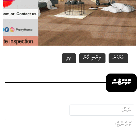
ފުލުހުން
ޖިންސީ ގޯނާ
ޕީޖީ
ކޮމެންޓްސް