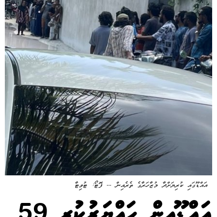
އައްޑޫގައި ކުރިޔަށްދާ މުޒާހަރާގެ ތެރެއިން -- ފޮޓޯ: ޓުވިޓާ
އައްޑޫއިން ހައްޔަރުކުރި 59