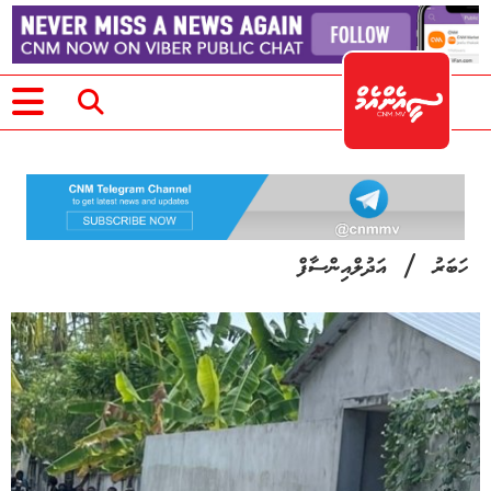
/
ހަބަރު
އަދުލްއިންސާފް