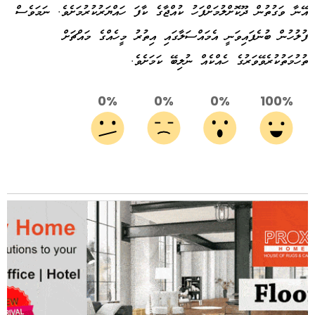
އޭނާ ވަގުތުން ދޫކޮށްލުމަށްފަހު ކުއްޖާގެ ކާފަ ހައްޔަރުކުރުމަށެވެ. ނަމަވެސް
ފުލުހުން ބުނެފައިވަނީ އެމައްސަލާގައި އިތުރު މީހެއްގެ މައްޗަށް
ތުހުމަތުކުރެވޭވަރުގެ ހެއްކެއް ނުލިބޭ ކަމަށެވެ.
0%
0%
0%
100%