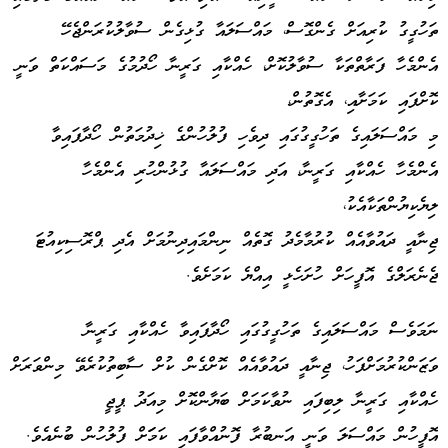
ތަހުގީގު ކުރިއަށް ގެންގޮސް، މައްސަލައާ ގުޅިގެން ސުވާލުކުރަންޖެހޭ
އެންމެހާ ފަރާތްތަކާ ސުވާލުކޮށް، ހެއްކާއި ގަރީނާ ހޯދުމުގެ މަސައްކަތް ވަނީ
ކޮށްފައި ކަމަށާއި، އެގޮތުން،
މި މައްސަލައިގެ ތަހުގީގުގައި ދިވެހި ފުލުހުންގެ ޚިދުމަތުން ހޯދާފައިވާ
އެންމެހާ ހެއްކާއި ގަރީނާ، އަދި މައްސަލައާ ގުޅުންހުރި އެންމެހާ
ލިޔެކިޔުންތަކާއެކު،
ޖިނާއީ ދައުވާއެއް ކުރުމާމެދު ގޮތެއް ނިންމައިދިނުމަށް އެދި ޕްރޮސިކިއުޓަ
ޖެނެރަލްގެ އޮފީހަށް ހުށަހެޅީ އިއްޔެ ކަމަށެވެ.
ނަމަވެސް މައްސަލައިގެ ތަހުގީގުގައި ހޯދާފައިވާ ހެއްކާއި ގަރީނާ
ވަޒަންކުރުމަށްފަހު، ޖިނާއީ ދައުވާއެއް ކޮށްގެން ކުށް ސާބިތުކުރެވޭ މިންވަރަށް
ހެއްކާއި ގަރީނާ ލިބިފައި ނުވާކަމަށް ބަޔާންކޮށް މިއަދު ޕީޖީ
އޮފީހުން މައްސަލަ ވަނީ އަނބުރާ ފޮނުއްވާފައި ކަމަަށް ފުލުހުން ބުނެއެވެ.