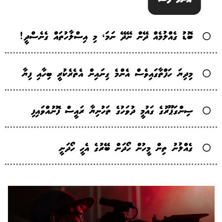
ބޮޑު ގެއްލުމެއް ދޭން ނޭދޭ ނަމަ، މި އިސްލާހުތައް ގެނެސްދީ!
މިދިޔަ ހަފްތާގައިވެސް އެންމެ ގިނައިން އެތެރެކުރީ ބިހާއި ފިޔާ
ސިންގަޕޫރުގެ ގައުމީ ދުވަހުގެ ތަހުނިޔާ ރައީސް ފޮނުއްވައިފި
ގެއްލުނު ތިން މީހުން ހޯދަން ބޭރުގެ އެހީ ހޯދަނީ