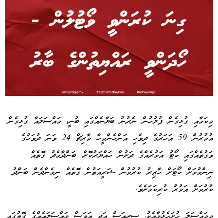
Advertisement
މިކަމާއި ގުޅިގެން ފުލުހުން ނެރުނު ބަޔާނެއްގައި ބުނީ، މައްސަލައާ ގުޅިގެން
އުމުރުން 59 އަހަރުގެ ދިވެހި އަންހެންމީހާ މާރިޗް 24 ވަނަ ދުވަހުގެ
ވަގުތެއްގައި ކޯޓު އަމުރެއްގެ ދަށުން ހައްޔަރުކޮށް، ބަންދާމެދު ގޮތެއް
ނިންމުމަށް ކޯޓަށް ހާޒިރު ކުރުމުން ޝަރީއަތުން ގޮތެއް ނިމެންދެން ބަންދު
ކުރުމަށް އަމުރުު ކުރިކަމަށެވެ.
މިމައްސަލަ ހުށަހެޅުމާއެކު، ސީރިއަސް އަދި އަވަސް މައްސަލައެއްގެ ގޮތުގައި