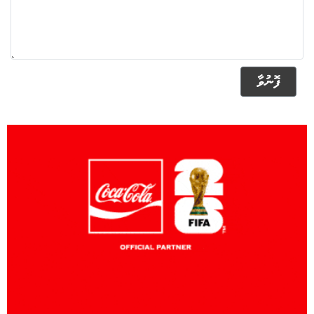
ފޮނުވާ