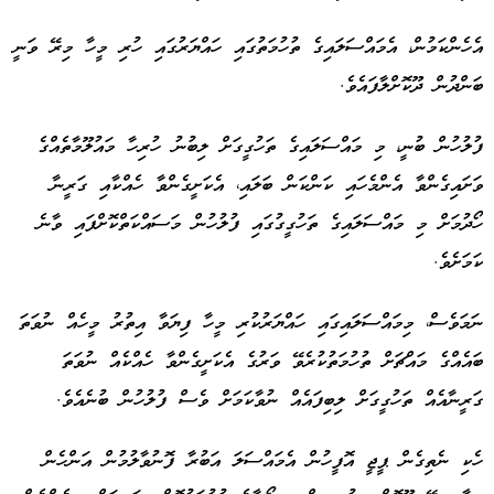
އެހެންކަމުން، އެމައްސަލައިގެ ތުހުމަތުގައި ހައްޔަރުގައި ހުރި މީހާ މިރޭ ވަނީ
ބަންދުން ދޫކޮށްލާފައެވެ.
ފުލުހުން ބުނީ، މި މައްސަލައިގެ ތަހުގީގަށް ލިބުނު ހުރިހާ މައުލޫމާތެއްގެ
ވަށައިގެންވާ އެންމެހައި ކަންކަން ބަލައި، އެކަށީގެންވާ ހެއްކާއި ގަރީނާ
ހޯދުމަށް މި މައްސަލައިގެ ތަހުގީގުގައި ފުލުހުން މަސައްކަތްކޮށްފައި ވާނެ
ކަމަށެވެ.
ނަމަވެސް، މިމައްސަލައިގައި ހައްޔަރުކުރި މީހާ ފިޔަވާ އިތުރު މީހެއް ނުވަތަ
ބައެއްގެ މައްޗަށް ތުހުމަތުކުރެވޭ ވަރުގެ އެކަށީގެންވާ ހެއްކެއް ނުވަތަ
ގަރީނާއެއް ތަހުގީގަށް ލިބިފައެއް ނުވާކަމަށް ވެސް ފުލުހުން ބުނެއެވެ.
ހެކި ނެތިގެން ޕީޖީ އޮފީހުން އެމައްސަލަ އަބުރާ ފޮނުވާލުމުން އަންހެން