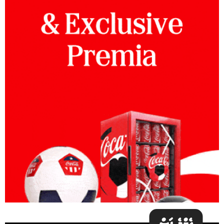
އެންމެ ފަސް