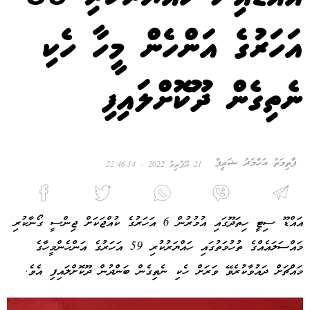
އަހަރުގެ އަންހެން މީހާ ހެކި
ނެތިގެން ދޫކޮށްލައިފި
ފާތިމަތު އަހްމަދު ޝަރީފް
21 އޭޕްރީލް 2022 - 22:46:34
އައްޑޫ ސިޓީ ހިތަދޫގައި އުމުރުން 6 އަހަރުގެ ކުއްޖަކަށް ޖިންސީ ގޯނާކުރި
މައްސަލައެއްގެ ތުހުމަތުގައި ހައްޔަރުކުރި 59 އަހަރުގެ އަންހެންމީހާގެ
މައްޗަށް ދައުވާކުރެވޭ ވަރަށް ހެކި ނެތިގެން ބަންދުން ދޫކޮށްލައިފި އެވެ.