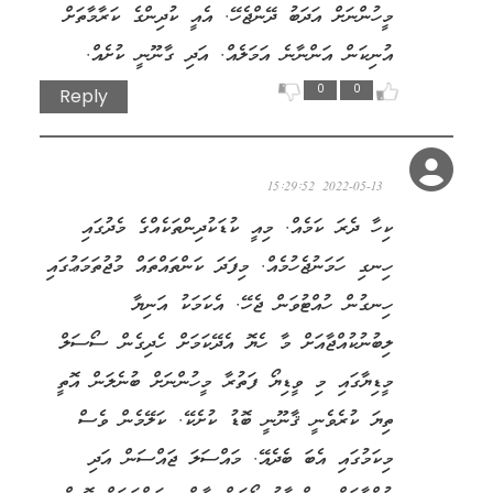
މީހުންނަށް އަދަބު ދޭންޖެހޭ. އެއީ ކުދިންގެ ކަރާމާތަށް
އުނިކަން އަންނާނެ އަމަލެއް. އަދި ގާނޫނީ ކުށެއް.
0
0
Reply
ކަބީރު
2022-05-13 15:29:52
ކިހާ ދެރަ ކަމެއް. މިއީ ކުޑަކުދިންތަކެއްގެ މެދުގައި
ހިނގި ހަމަނުޖެހުމެއް. މިފަދަ ކަންތައްތައް މުޖުތަމަޢުގައި
ހިނގުން ހުއްޓުވަން ޖެހޭ. އެކަމަކު އަނިޔާ
ލިބުނުކުއްޖާއަށް މާ ހެޔޮ އެދޭކަމަށް ހެދިގެން ސޯސަލް
މީޑިޔާގައި މި ވީޑިޔޯ ފަތުރާ މީހުންނަށް ބުނެލަން އޮތީ
ތިޔަ ކުރެވެނީ ޤާނޫނީ ބޮޑު ކުށެކޭ. ކަލޭމެން ވެސް
މިކަމުގައި އެބަ ބެދެއޭ. މައްސަލަ ޖައްސަން އަދި