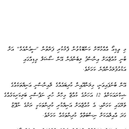
މި ވީޑިއޯ އާއްމުކޮށް ކަންބޮޑުވުން ފާޅުކުރި ފަރާތުން "ސީއެންއެމް" އަށް
ބުނީ ކުއްޖާއަށް އިންސާފު ލިބެންދެން އޭނާ ސޯޝަލް މީޑިއާގައި
އަޑުއުފުލަމުންދާނެ ކަމަށެވެ.
އޭނާ ބުނެފައިވަނީ، މިލަންދޫއިން ކުދިބައެއްގެ ލާއިންސާނީ އަނިޔާތަކެއްގެ
ޝިކާރައަކަށްވެ 12 އަހަރުގެ ކުއްޖާ މިހާރު ހުރީ ނަފްސާނީ ބަލިކަށިކަމެއްގެ
ތެރޭގައި ކަމަށާއި، އެ ކުއްޖާއަށް އަނިޔާކުރި ކުދިންތަކަކީ ރަށުގެ ނުފޫޒު
ގަދަ އާއިލާއަކަށް ނިސްބަތްވާ ކުދިންތަކެއް ކަމަށެވެ.