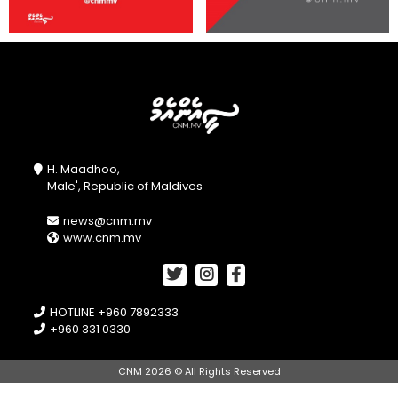
H. Maadhoo,
Male', Republic of Maldives
news@cnm.mv
www.cnm.mv
HOTLINE +960 7892333
+960 331 0330
CNM 2026 © All Rights Reserved
//openPhotoSwipe();