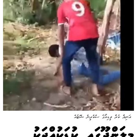
އަނިޔާ ކުރާ ވީޑިއޯގެ ސްކްރީން ޝޮޓެއް
މިލަންދޫގައި ކުޑަކުއްޖަކު