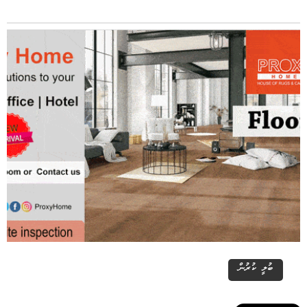
ބުލީ ކުރުން