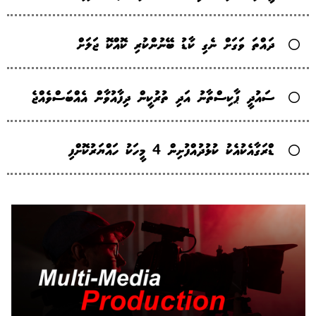
ދައްތަ ވަގަށް ނެގި ކާޑު ބޭނުންކުރި ކޮއްކޮ ޖަލަށް
ސައުދީ ޕާކިސްތާނު އަދި ތުރުކީން ދިފާއުވާން އެއްބަސްވެއްޖެ
ޑްރަގާއެކުއެކު ކުޅުދުއްފުށިން 4 މީހަކު ހައްޔަރުކޮށްފި