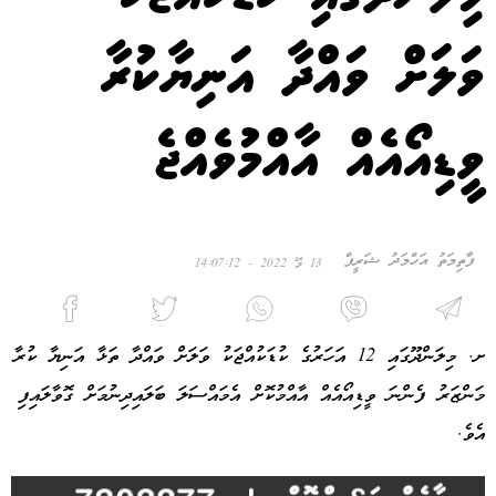
ވަލަށް ވައްދާ އަނިޔާކުރާ
ވީޑިއޯއެއް އާއްމުވެއްޖެ
ފާތިމަތު އަހްމަދު ޝަރީފް
13 މޭ 2022 - 14:07:12
ށ. މިލަންދޫގައި 12 އަހަރުގެ ކުޑަކުއްޖަކު ވަލަށް ވައްދާ ތަޅާ އަނިޔާ ކުރާ
މަންޒަރު ފެންނަ ވީޑިއޯއެއް އާއްމުކޮށް އެމައްސަލަ ބަލައިދިނުމަށް ގޮވާލައިފި
އެވެ.