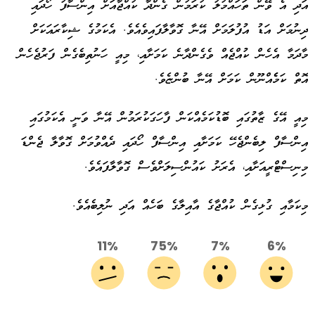
އަދި އެ ވޭން ތަހައްމުލު ކުރަމުން ގެންދާ ކުއްޖާއަށް އިންސާފު ހޯދައި
ދިނުމަށް އަޑު އުފުލަމަށް އޭނާ ގޮވާލާފައިވެއެވެ. އެކަމުގެ ޝިކާރައަކަށް
މާދަމާ އެހެން ކުއްޖެއް ވެގެންދާނެ ކަމަށާއި، މިއީ ހަނުތިބެގެން ފަރުޖެހެން
އޮތް ކަމެެއްނޫން ކަމަށް އޭނާ ބުންޏެވެ.
މިއީ އޭގެ ޒާތުގައި ބޮޑުކަމެއްކަން ފާހަގަކުރަމުން އޭނާ ވަނީ އެކަމުގައި
އިންސާފް ލިބެންޖެހޭ ކަމަށާއި އިންސާފް ހޯދައި ދެއްވުމަށް ގޮވާލާ ޖެންޑަ
މިނިސްޓްރީއަށާއި، އެރަށު ކައުންސިލަށްވެސް ގޮވާލާފައެވެ.
މިކަމާއި ގުޅިގެން ކުއްޖާގެ އާއިލާގެ ބަހެއް އަދި ނުލިބެއެވެ.
11%
75%
7%
6%