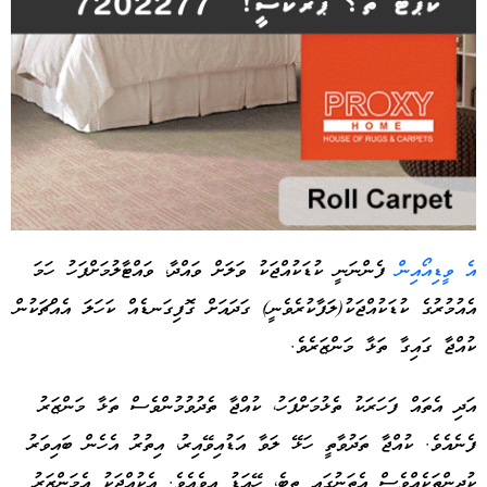
އެ ވީޑިއޯއިން
ފެންނަނީ ކުޑަކުއްޖަކު ވަލަށް ވައްދާ، ވައްޓާލުމަށްފަހު ހަމަ
އެއުމުރުގެ ކުޑަކުއްޖަކު(ލަފާކުރެވެނީ) ގަދައަށް ގޮފިގަނޑެއް ކަހަލަ އެއްޗަކުން
Advertisement
ކުއްޖާ ގައިގާ ތަޅާ މަންޒަރެވެ.
އަދި އެތައް ފަހަރަކު ތެޅުމަށްފަހު، ކުއްޖާ ތެދުވުމުންވެސް ތަޅާ މަންޒަރު
ފެނެއެވެ. ކުއްޖާ ތަދުވާތީ ހަޅޭ ލަވާ އަޑުއިވޭއިރު، އިތުރު އެހެން ބައިވަރު
ކުދިންތަކެއްވެސް އެތަނުގައި ތިބެ، ހޭއަޑު އިވެއެވެ. އެކުއްޖަކު އެމަންޒަރު