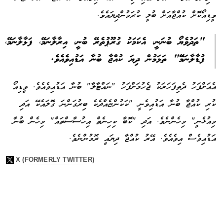
ވީޑިއޯކޮށް ކުއްޖާއަށް ބުލީ ކުރަމުންދިޔައެވެ.
"ތަދުވެޔޯ ބުނަނީ، އެކަމަކު ގުރޫޕުތެރޭ ބުނީ، އިރާލާނަމޭ، ފަޅާލާނަމޭ،
ފުޑާލާނަމޭޭ" ތަޅަމުން ދިޔަ ކުއްޖާ ބުނާ އަޑުއިވެއެވެ.
އެއަށްފަހު ދެތިފަހަރަކު ޖެހުމަށްފަހު "ނައްޓާލާ" ބުނާ އަޑުއިވެއެވެ. ވީޑިއޯ
ކުރި ކުއްޖާ ބުނާ އަޑުއިވެނީ "ކަކުންޏެއްދެކެ ބިރުގަންނަ ގޮލައެކޭ އަދި
މިއުޅެނީ" މިހެންނެވެ. އަދި "ކޮބާ ކިހިނެތް އިހުސާސްތައް" މިހެން ބުނާ
އަޑުއިވެސް އިވެއެވެ. އޭރު ކުއްޖާ ދިޔައީ ރޮމުންނެވެ.