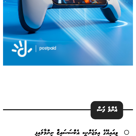
އެންމެ ފަސް
ވީއައިއޭގެ އިމަޖެންސީ އެކްސަސައިޒް ނިންމާލައިފި