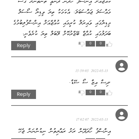
ކުއްޖާއަށް އިންސާފު ހޯދަން ދާންވީ ތަންތަނަށް ގޮސް
މައްސަލަ ޖައްސަބަލަ. އެކަމަކު ތިޔަ ވީޑިޔޯ ސޯސަލް
މީޑިޔާގައި ވައިރަލް ކުރީމައި ކުއްޖާއަށް އިންސާފުލިބުމުގެ
ބަދަލުގައި ކުއްޖާ ބޭޒާރުކޮށް ލޭބަލް ތިޔަ ކުރެވެނީ.
0
0
Reply
ސޭޑްނަސް
2022-05-13 15:59:05
,ދިސް އިޒް ސޯ ސޭޑް.
0
0
Reply
ސަލް
2022-05-13 17:02:07
އިންސާފު ހޯދަދޭން ރަށު ރައްޔިތުން ނިކުންނަން ޖެހޭ