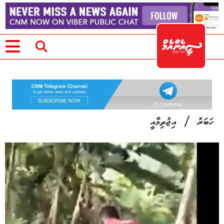
/
ހަބަރު
އިޖުތިމާއީ