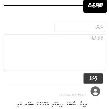
ކޮމެންޓްސް
ފޮނުވާ
ސަލާމް
2022-05-13 15:25:46
ވީޑިޔޯ ސޯޝަލް މީޑިޔާގައި އާއްމުކޮށް ޝެއަރ ކުރި