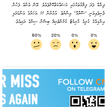
ޕިންކް ފަދަ ފިލްމުތަކުގައި މަސައްކަތްކޮށްފައެވެ. އޭނާ އެންމެ ފަހުން
ފެނިފައިވަނީ "ސޫރްމާ" އިންނެވެ. އުމުރުން 35 އަހަރުގެ އަންގަދަކީ
އިންޑިއާގެ ކުރީގެ ކްރިކެޓް ކުޅުންތެރިޔާ ބިޝާން ސިންގެ ދަރިއެވެ.
80%
20%
0%
0%