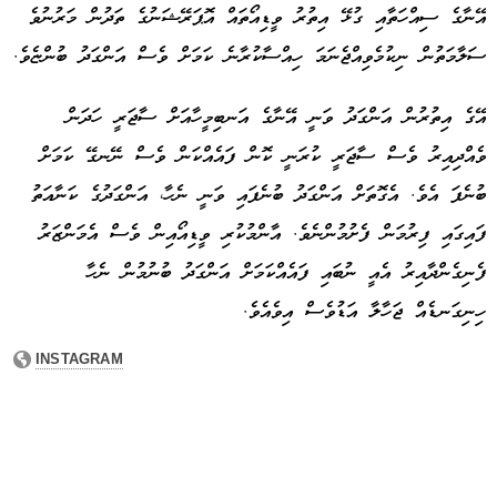
އޭނާގެ ސިއްހަތާއި ގުޅޭ އިތުރު ވީޑިއޯތައް އޮޕަރޭޝަނުގެ ތަދުން މަރުނުވެ
ސަލާމަތުން ނިކުމެވިއްޖެނަމަ ހިއްސާކުރާނެ ކަމަށް ވެސް އަންގަދު ބުންޏެވެ.
އޭގެ އިތުރުން އަންގަދު ވަނީ އޭނާގެ އަނބިމީހާއަށް ސާޖަރީ ހަދަން
ވެއްދިއިރު ވެސް ސާޖަރީ ކުރަނީ ކޮން ފައެއްކަން ވެސް ނޭނގޭ ކަމަށް
ބުނެފަ އެވެ. އެގޮތަށް އަންގަދު ބުނެފައި ވަނީ ނެހާ، އަންގަދުގެ ކަނާއަތު
ފައިގައި ފިރުމަން ފެށުމުންނެވެ. އާންމުކުރި ވީޑިއޯއިން ވެސް އެމަންޒަރު
ފެނިގެންދާއިރު އެއީ ނުބައި ފައެއްކަމަށް އަންގަދު ބުނުމުން ނެހާ
ހިނިގަނޑެއް ޖަހާލާ އަޑުވެސް އިވެއެވެ.