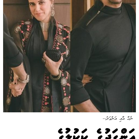
ނެހާ އާއި އަންގަދު--
އަންގަދުގެ ކަކުލުގެ