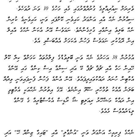
ވެރިރަށް ނިއުދިއްލީގެ ގުރުދްވާރުގައި މެއި މަހުގެ 10 ވަނަ ދުވަހެވެ.
ސިއްރުން ނެހާ އާއި އަންގަދު ކައިވެނި ކޮށްފައި ވަނީ، ކައިވެނީގެ ކުރިން
ނެހާ ބަލިވެ އިނުމާއި ގުޅިގެންނެވެ. ނަމަވެސް އޭރު އެކަން ނެހާގެ އާއިލާ
އިން ދޮގުކުރި ނަމަވެސް ފަހުން އެކަމަށް އެއްބަސްވި އެވެ.
އުމުރުން 38 އަހަރުގެ ނެހާ ވަނީ ބޮލީވުޑްގެ ފިލްމުތައް ކަމަށްވާ ކިޔާ ކޫލް
ހޭއިން ހަމް އާއި ޗުޕް ޗުޕް ކޭ އަދިި ސިންގް އިސް ކިންގް ގައި އޭނާގެ
އެކްޓިން ހުނަރު ދައްކުވައިދީފައެވެ. އޭނާ އެންމެ ފަހުން ފެނިފައިވަނީ ވިދްޔާ
ބަލަން އާއެކު ތުމްހާރީ ސޫލޫ އިންނެވެ. އޭގެ އިތުރުން ނެހާއަކީ އެމްޓީވީ
އިން ދައްކާ މަޝްހޫރު ރިއަލިޓީ ޝޯ ރޯޑީސް އެކްސްޓްރީމް ގެ ގޭންގް
ލީޑަރެއްވެސް މެއެވެ.
ނެހާގެ ފިރިމީހާ އަންގަދް ވަނީ "އުންގްލީ" އާއި "ޓައިގާ ޒިންދާ ހޭ" އަދި