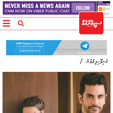
/
މުނިފޫހިފިލުވުން