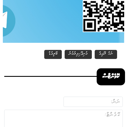
ނެހާ ދޫޕިއާ
މުނިފޫހިފިލުވުން
ބޮލީވުޑް
ކޮމެންޓްސް