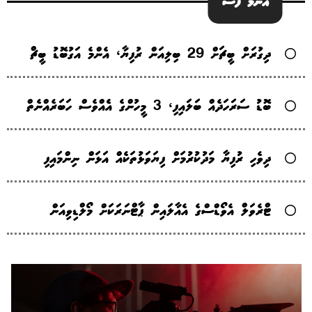
އެންމެ ފަސް
ދިގުރަށް ބީޗަށް 29 ބިލިއަން ރުފިޔާ، އެންމެ އަގުބޮޑު ބީޗް
ބޮޑު ސަރަހަދެއް ބަލައިފި، 3 މީހުންގެ އެެއްވެސް ހަބަރެއްނެތް
ދިވެހި ރުފިޔާ މަދުކުރުމަށް ފިޔަވަޅުތަކެއް އަޅަން ނިންމައިފި
ޓްރެވަލް އެވޯޑްސްގެ އެއާލައިން ޕާޓްނަރަކަށް މޯލްޑިވިއަން