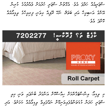
ސާޖަރީއެއް ހަދާފަ އެވެ. އެގޮތުން ސާޖަރީ ހެދުމަށް ވެއްދުމުގެ ކުރިން
އޭނާގެ އަނބިމީހާ އަދި ބަތަލާ، ނެހޭ ދޫޕިއާ މިވަނީ ފިރިމީހާގެ ވީޑީއޯއެއް
ކޮށްފަ އެވެ.
މި ވީޑިއޯ، އިންސްޓަގްރާމަށް ހިއްސާކޮށް އަންގަދު ބުނެފައި ވަނީ މިއީ
ސާޖަރީ ހަދަން ކުޑަތަންވެފައިވަނިކޮށް ނަގާފައިވާ ވީޑިއޯއެއް ކަމަށެވެ. އަދި
Advertisement