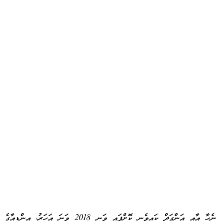
ނެހާ އާއި އަންގަދް ކައިވެނި ކޮށްފައި ވަނީ 2018 ވަނަ އަހަރު، އިންޑިއާގެ