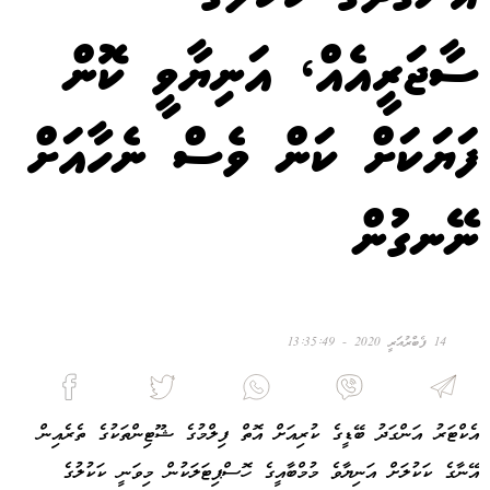
ސާޖަރީއެއް، އަނިޔާވީ ކޮން
ފަޔަކަށް ކަން ވެސް ނެހާއަށް
ނޭނގުން
14 ފެބްރުއަރީ 2020 - 13:35:49
އެކްޓަރު އަންގަދު ބޭޑީގެ ކުރިއަށް އޮތް ފިލްމުގެ ޝޫޓިންތަކުގެ ތެރެއިން
އޭނާގެ ކަކުލަށް އަނިޔާވެ މުމްބާއީގެ ހޮސްޕިޓަލަކުން މިވަނީ ކަކުލުގެ