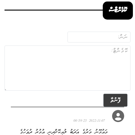
ކޮމެންޓްސް
ފޮނުވާ
ހުގެ
2022-11-07 00:59:25
މައުމޫނު މަރުގެ އަދަބު ލުއިކޮށްދިނީ އުމުރު ދުވަހުގެ