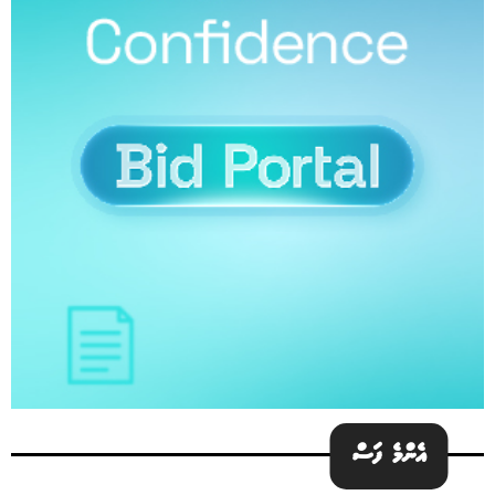
އެންމެ ފަސް