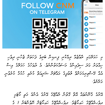
މި ހަމަލާގައި ރާއްޖެއާ ދިމާކުރި ފިނޑިން ބަލިވެ ފަހަތަށް ޖެހުނީ ދިވެހި
ހިއްވަރު ގަދަ ސިފައިންގެ މަސައްކަތުންނެވެ. އެ ދުވަހުގެ ހަމަލާގެ އިސް
Advertisement
އެއް މޭސްތިރިކަމަށްވާ ލުތުފީގެ މައްޗަށް ޝަރީއަތް ކުރެވި ހުކުމް ކުރެވުނީ
މަރާށެވެ.
އޭރުގެ ގާނޫނުތައް އޮތް ގޮތުން ރާއްޖޭގެ އޭރުގެ އެންމެ މަތީ ކޯޓަކީ
ދިވެހިރާއްޖޭގެ ހައިކޯޓެވެ. ދިވެހިރާއްޖޭގެ ހައިކޯޓަށް ނޮވެންބަރު 3 ގެ