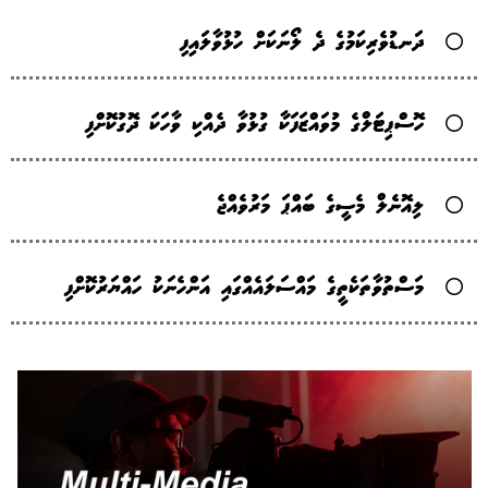
ދަނޑުވެރިކަމުގެ ދެ ލޯނަކަށް ހުޅުވާލައިފި
ހޮސްޕިޓަލްގެ މުވައްޒަފަކާ ގުޅުވާ ދެއްކި ވާހަކަ ދޮގުކޮށްފި
ލިއޮނެލް މެސީގެ ބައްޕަ މަރުވެއްޖެ
މަސްތުވާތަކެތީގެ މައްސަލައެއްގައި އަންހެނަކު ހައްޔަރުކޮށްފި