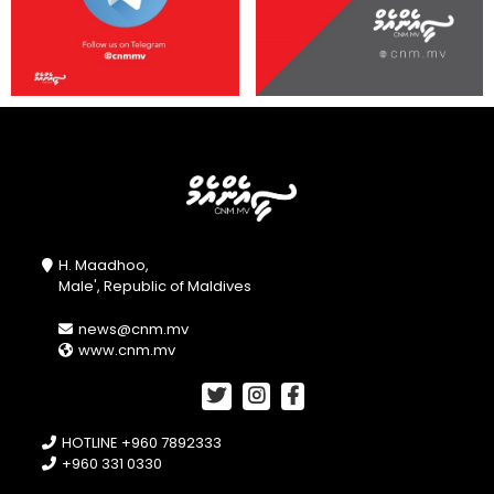
H. Maadhoo,
Male', Republic of Maldives
news@cnm.mv
www.cnm.mv
HOTLINE +960 7892333
+960 331 0330