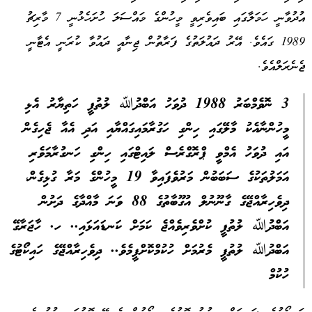
އުދުވާނީ ހަމަލާގައި ބައިވެރިވީ މީހުންގެ މައްސަލަ ހުށަހެޅުނީ 7 މާރިޗު
1989 ގައެވެ. އޭރު ދައުލަތުގެ ފަރާތުން ޖިނާއީ ދައުވާ ކުރަނީ އެޓާނީ
ޖެނެރަލްއެވެ.
3 ނޮވެމްބަރު 1988 ދުވަހު އަބްދުﷲ ލުތުފީ ހަތިޔާރު އެޅި
މީހުންނާއެކު މާލޭގައި ހިންގި ހަގުރާމައިގައްޔާއި އަދި އެއާ ޖެހިގެން
އައި ދުވަހު އެމްވީ ޕްރޮގްރެސް ލައިޓްގައި ހިންގި ހަނގުރާމަވެރި
އަމަލުތަކުގެ ސަބަބުން މަރުވެފައިވާ 19 މީހުންގެ މަރާ ގުޅިގެން،
ދިވެހިރާއްޖޭގެ ގާނޫނުލް އުގޫބާތުގެ 88 ވަނަ މާއްދާގެ ދަށުން
އަބްދުﷲ ލުތުފީ ކުށްވެރިވެއްޖެ ކަމަށް ކަނޑައަޅައި.. ހ. ހާޖަރާގޭ
އަބްދުﷲ ލުތުފީ މެރުމަށް ހުކުމްކޮށްފީމެވެ.. ދިވެހިރާއްޖޭގެ ހައިކޯޓުގެ
ހުކުމް