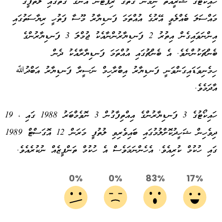
ހައިކޯޓުގެ ޝަރީއަތް ނިމުނު ގޮތުގެ ރިޕޯޓުން އެނގޭ ގޮތުގައި ލުތުފީގެ
މައްސަލަ ބެއްލެވީ އޭރުގެ އުއްތަމަ ފަނޑިޔާރު މޫސާ ފަތުހީ ރިޔާސަތުގައި
އިންނަވައިގެން އިތުރު 2 ފަނޑިޔާރުންނާއެކު ޖުމްލަ 3 ފަނޑިޔާރުންގެ
ބެންޗަކުންނެވެ. އެ ބެންޗުގައި އުއްތަމަ ފަނޑިޔާރާއެކު ދެން
ހިމެނިވަޑައިގަންވަނީ ފަނޑިޔާރު އިބްރާހިމް ނަސީރާ ފަނޑިޔާރު އަބްދުﷲ
އާދަމެވެ.
ހައިކޯޓުގެ 3 ފަނޑިޔާރުންގެ އިއްތިފާގުން 3 ނޮވެމްބަރު 1988 ގައި ، 19
ދިވެހިން ޝަހީދުކޮށްލުމުގައި ބައިވެރިވި ލުތުފީ މަރަން 12 އޮގަސްޓް 1989
ގައި ހުކުމް ކުރިއެވެ. އެހެންނަމަވެސް އެ ހުކުމް ތަންފީޒެއް ނުކުރެއެވެ.
0%
0%
83%
17%