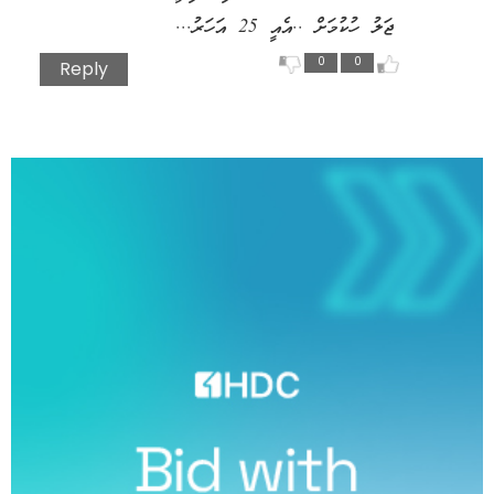
ޖަލު ހުކުމަށް ..އެއީ 25 އަހަރު...
0
0
Reply