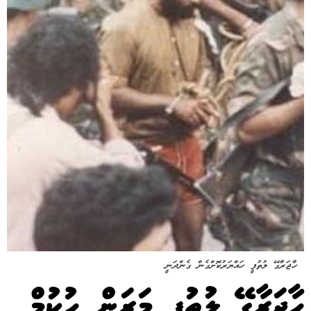
ހާޖަރާގޭ ލުތުފީ ހައްޔަރުކޮށްގެން ގެންދަނީ
ހާޖަރާގޭ ލުތުފީ މަރަން ހުކުމް