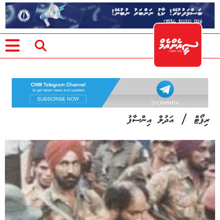
/
ރިޕޯޓް
އަދުލް އިންސާފު