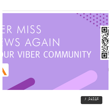
ނޮވެމްބަރު 3