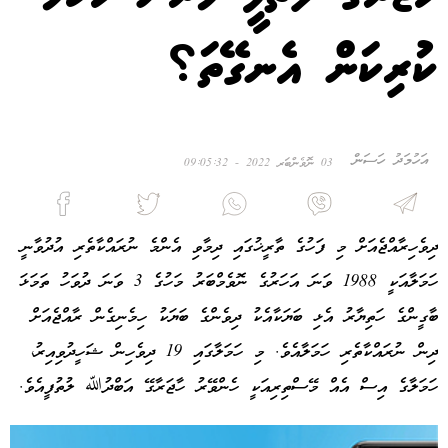
ކުރިކަން އެނގޭތަ؟
އަހުމަދު ހަސަން
03 ނޮވެންބަރ 2022 - 09:05:32
ދިވެހިރާއްޖެއަށް މި ފަހުގެ ތާރީޚުގައި ދިމާވި އެންމެ ނުރައްކާތެރި އުދުވާނީ
ހަމަލާއަކީ 1988 ވަނަ އަހަރުގެ ނޮވެމްބަރު މަހުގެ 3 ވަނަ ދުވަހު ތަމަޅަ
ބާގީންގެ ހަތިޔާރު އެޅި ބަޔަކާއެކު ދިވެންގެ ބަޔަކު ހިމެނިގެން ރާއްޖެއަށް
ދިން ނުރައްކާތެރި ހަމަލާއެވެ. މި ހަމަލާގައި 19 ދިވެހިން ޝަހީދުވިއިރު،
ހަމަލާގެ އިސް އެއް މޭސްތިރިއަކީ ހެންވޭރު ހާޖަރާގޭ އަބްދުﷲ ލުތުފީއެވެ.