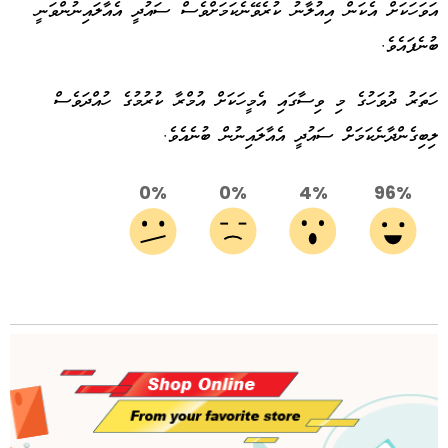
އަވަހަކަށް އެކަން އިއުލާނު ކުރެވޭނެކަމަށްވެސް ސައުދީ އެއާލައިނުންވަނީ
ބުނެފައެވެ.
ހަތަރު ދުވަހުގެ މި ވިސާގައި އެމީހަކަށް އުމްރާ ކުރުމުގެ ހުއްދަވެސް
ލިބިގެންދާނެކަމަށް ސައުދީ އެއާލައިނުން ބުނެއެވެ.
0%
0%
4%
96%