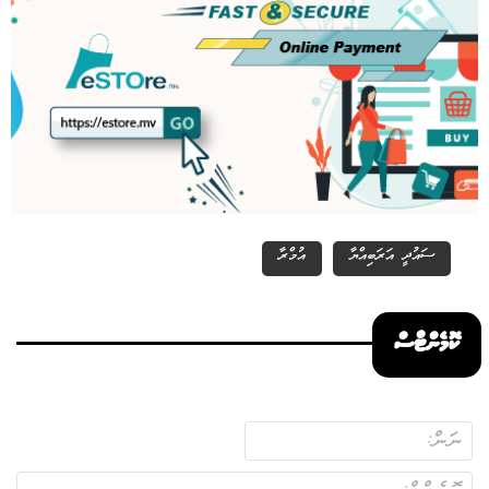
ސައުދީ އަރަބިއްޔާ
އުމްރާ
ކޮމެންޓްސް