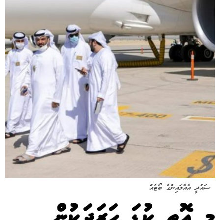
ސައުދީ އެއާލައިންގެ ބޯޓެއް
މި އޮތީ ކުޑަ ހަރަދަކުން