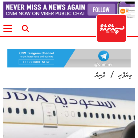
/
ވިޔަފާރި
ދުނިޔެ