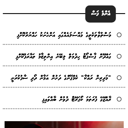
އެންމެ ފަސް
މަސްތުވާތަކެތީގެ މައްސަލައެއްގައި އަންހެނަކު ހައްޔަރުކޮށްފި
ގައްދޫން ޕާސްޕޯޓު ހިދުމަތް ލިބޭނެ އިންތިޒާމު ތައާރަފުކޮށްފި
"މަދިރިން ރައްކާ" ކެމްޕޭންގެ ދަށުން އަމާން ދޯދި ސާފުކުރަނީ
ރާއްޖޭގެ ފުރަތަމަ ކޯޕަރޭޓް ދުވުން ބާއްވައިފި