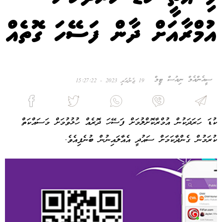
އުމްރާއަށް ދާން ފަސޭހަ ގޮތެއް
ސީއެންއެމް ނިއުސް ޓީމް
19 ޖެނުއަރީ 2023 - 15:27:22
ކުޑަ ހަރަދަކުން އުމްރާކޮށްލުމަށް ފަސޭހަ ދޮރެއް ހުޅުވުމަށް މަސައްކަތް
ކުރަމުން ގެންދާކަމަށް ސައުދީ އެއާލައިނުން ބުނެފިއެވެ.