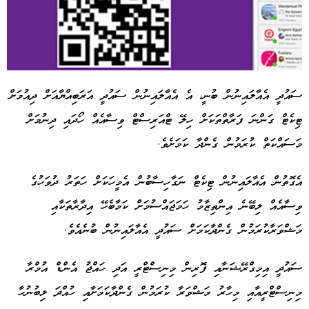
ސައުދީ އެއާލައިނުން ބުނީ، އެ އެއާލައިނުން ސައުދީ އަރަބިއްޔާއަށް ދިއުމަށް
ޓިކެޓް ގަންނަ ފަރާތްތަކަށް ހިލޭ ޓްއަރިސްޓް ވިސާއެއް ހޯދައި ދިނުމަށް
Advertisement
މަސައްކަތް ކުރަމުން ގެންދާ ކަމަށެވެ.
އެގޮތުން އެއާލައިނުން ޓިކެޓް ނަގާހިސާބުން އެމީހަކަށް ހަތަރު ދުވަހުގެ
ވިސާއެއް ލިބޭނެ އިންތިޒާމު ހަމަޖައްސުމަށް ކަމާބެހޭ އިދާރާތަކާއި
މަޝްވަރާކުރަމުން ގެންދާކަމަށް ސައުދީ އެއާލައިނުން ބުނެއެވެ.
ސައުދީ އިމިގްރޭޝަނާއި ފޮރިން މިނިސްޓްރީ އަދި ހައްޖު އެންޑް އުމްރާ
މިނިސްޓްރީއާއި މިހާރު މަޝްވަރާ ކުރަމުން ގެންދާކަމަށާއި ހުއްދަ ލިބުނުހާ