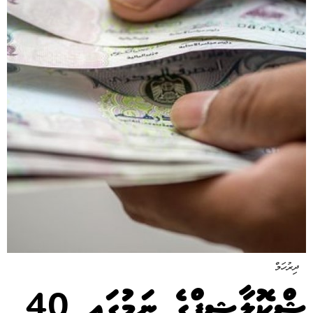
ދިރުހަމް
ޝްކޮލާޝިޕްގެ ނަމުގައި 40