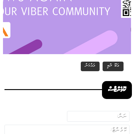
އަބޫ ދާބީ
ވައްކަން
ކޮމެންޓްސް