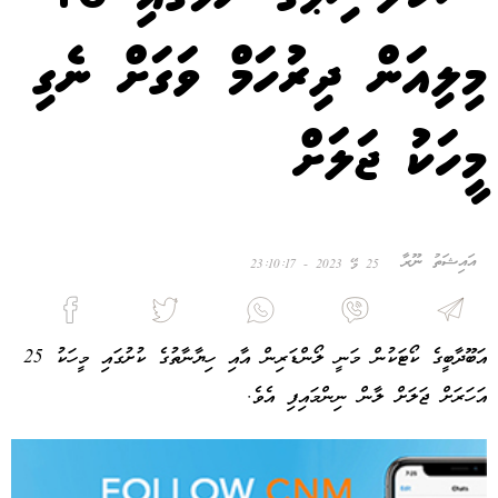
މިލިއަން ދިރުހަމް ވަގަށް ނެގި
މީހަކު ޖަލަށް
އައިޝަތު ނޫރާ
25 މޭ 2023 - 23:10:17
އަބޫދާބީގެ ކޯޓަކުން މަނީ ލޯންޑަރިން އާއި ހިޔާނާތުގެ ކުށުގައި މީހަކު 25
އަހަރަށް ޖަލަށް ލާން ނިންމައިފި އެވެ.