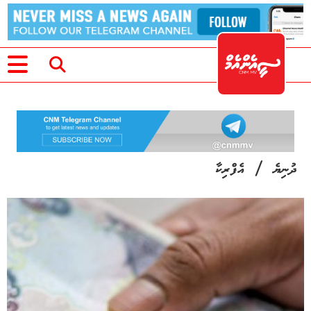
/
ދުނިޔެ
އެފްރިކާ