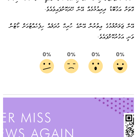
ގޮތަށް އަގުބޮޑު ދިރިއުޅުމެއް އޭނާ ހޭދަކޮށްފައިވެއެވެ.
އޭނާ ޖަލަށްލުމުގެ އިތުރުން އޭނާގެ ހުރިހާ މުދަލެއް ހިފެހެއްޓުމަށް ކޯޓުން
ވަނީ އަމުރުކޮށްފައެވެ.
0%
0%
0%
0%