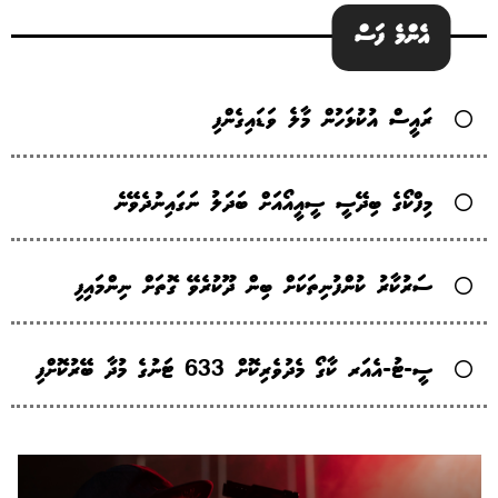
އެންމެ ފަސް
ރައީސް އުކުޅަހުން މާލެ ވަޑައިގެންފި
މިފްކޯގެ ބިދޭސީ ސީއީއޯއަށް ބަދަލު ނަގައިނުދެވޭނެ
ސަރުކާރު ކުންފުނިތަކަށް ބިން ދޫކުރެވޭ ގޮތަށް ނިންމައިފި
ސީ-ޓު-އެއަރ ކާގޯ މެދުވެރިކޮށް 633 ޓަނުގެ މުދާ ބޭރުކޮށްފި