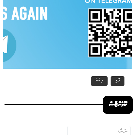
ފޭޑި
މީހުން
ކޮމެންޓްސް