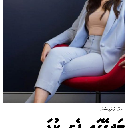
އެލް ފަރްގިސަން
ބަދިގޭގައި ފެށި ކުޑަ