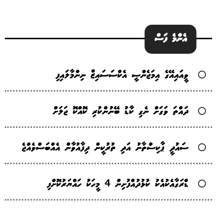
އެންމެ ފަސް
ވީއައިއޭގެ އިމަޖެންސީ އެކްސަސައިޒް ނިންމާލައިފި
ދައްތަ ވަގަށް ނެގި ކާޑު ބޭނުންކުރި ކޮއްކޮ ޖަލަށް
ސައުދީ ޕާކިސްތާނު އަދި ތުރުކީން ދިފާއުވާން އެއްބަސްވެއްޖެ
ޑްރަގާއެކުއެކު ކުޅުދުއްފުށިން 4 މީހަކު ހައްޔަރުކޮށްފި