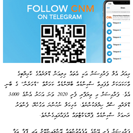
މިއަދު އެލް ފަރްގިސަން އަކީ އެތައް މިލިއަން ޑޮލަރެއްގެ ކާމިޔާބީގެ
ވާހަކައަކަށް ވެފައިވާ ސްކިންކެއާ ބްރޭންޑެއް ކަމަށްވާ "ޑާމަރެން" ގެ ބާނީ
Advertisement
އެވެ. ފަރްގިސަން މި ވިޔަފާރި ފެށީ 2020 ވަނަ އަހަރު އެންމެ 3،000
ޑޮލަރާއި ސާދާ ހިޔާލަކުންނެވެ. ކެމިކަލް ނުހުންނަ އަގުހެޔޮ، ފެންވަރު
ރަނގަޅު ސްކިންކެއާ ޕްރޮޑަކްޓްތައް އުފައްދައިގެންނެވެ.
ފަރްގިސަން ފެށީ އޭނާގެ އުފެއްދުންތައް އޮންލައިންކޮށް އަދި ޕޮޕް އަޕް