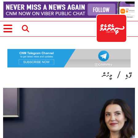
/
ފޭޑި
މީހުން