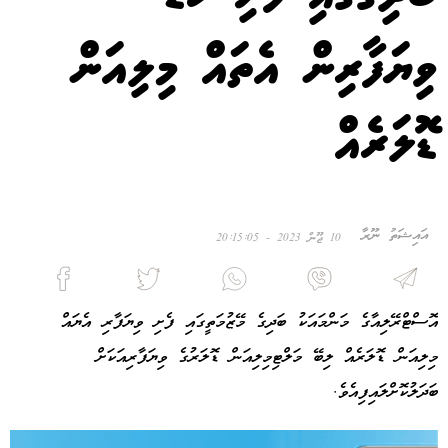
ވިޔަފާރިން އެތައް މިލިއަން
ޑޮލަރެއް
އައިޝަތު ނޫރާ
10 ޖޫން 2023 - 20:15:05
އޮސްޓްރޭލިއާގެ މަންމައަކު ބަދިގެ މޭޒުމަތީގައި ފެށި ވިޔަފާރި އެޔައް
މިލިއަން ޑޮލަރެއް ލިބޭ މަލްޓިމިލިއަން ޑޮލަރުގެ ވިޔަފާރިއަކަށް
ބަދަލުކޮށްލައިފިއެވެ.