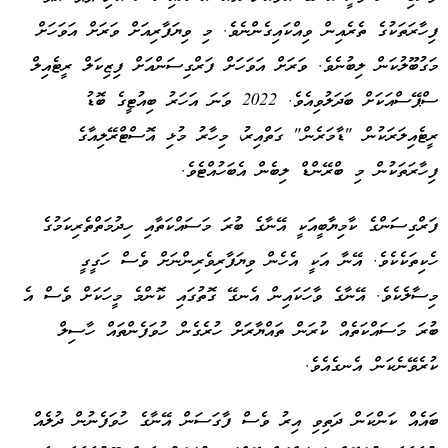
ފިހާރަތަކުގެ ތެރެއިން ވިއްކައިގެންނެވެ. މި ވިޔަފާރިއަށް ވަރަށް އަވަހަށް
މަގުބޫލުކަން ލިބުނެވެ. ވަރަށް އަވަހަށް ފަރްގިސަންއަށް ފިޒިކަލް ރީޓެއިލް
ސްޕޭސްއަކަށް ބަދަލުވިއެވެ. 2022 ވަނަ އަހަރު ބިއުޓީގެ ބޮޑު
ރީޓެއިލަރަކުން "ޑާމަރެން" ގަތްއިރު، މިހާރު މުޅި އޮސްޓްރޭލިއާގެ
ފިހާރަތަކުން މި ބްރޭންޑް ލިބެން އެބަހުއްޓެވެ.
ފަރްގިސަންގެ ކާމިޔާބީއަކީ އޭނާގެ ބުރަ މަސައްކަތާއި ހިދުމަތްތެރިކަމުގެ
ހެކިތަކެކެވެ. އޭނާ އަކީ އެހެން ވިޔަފާރިވެރިންނަށް ވެސް ހަގީގީ
މިސާލެކެވެ. އޭނާގެ ވާހަކައިން އެނގޭ ގޮތުގައި ކޮންމެ މީހަކަށް ވެސް އެ
ބުރަ މަސައްކަތެއް ކުރަން ތައްޔާރަށް ހުރެގެން ހުވަފެންތައް ހާސިލް
ކުރެވޭނެކަން އެނގެއެވެ.
ބައެއް ކަންކަން ދަތިވި އިރު ވެސް ފާގަސަން އޭނާގެ ހުވަފެނުން ދުލެއް