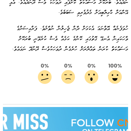
ނުދެއެވެ. ބުރަކޮށް މަސައްކަތް ކޮށްފައި ދުވަހަކު ވެސް ދޫނުދެއެވެ. އެއީ
އޭނާއަށް ކާމިޔާބީއަށް މެދުވެރިވި ސަބަބެވެ.
ހުވަފެނެއް އޮތްނަމަ އެކަމަށް ދާން ޖެހިލުން ނުވާށެވެ. ފަރްގިސަންގެ
ވާހަކައިން އެނގޭ ގޮތުގައި ކޮންމެ ކަމެއް ވެސް ކުރެވޭނީ ބުރަކޮށް
މަސައްކަތް ކުރަން ތައްޔާރަށް ހުރެގެން ދުވަހަކުވެސް ދޫނުދޭ ނަމައެވެ.
0%
0%
0%
100%