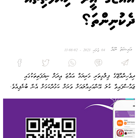
ދެކުނިންތަ؟
އައިޝަތު ނޫރާ
04 ޖުލައި 2023 - 13:08:02
ދިވެހިރާއްޖޭގެ ފިލްމީތަރި މަރިޔަމް އައްޒަ އީދަށް ނިޔަފަތިތަކުގައި
ޖައްސާފައިވާ ކުލަ އޭނާއަމިއްލައަށް ވަރަށް ކަމުދާކަމަށް އެނާ ބުނެެފިއެވެ.