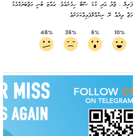
ފަރީލާ ، ޖާދު އަދި ކުޑަ ސޮބާ ހިމެނެއެވެ. އައްޒަ ބުނީ މަޖާބަޔަކާއެކު
މަޖާ އީދެއް ރޭ ނިންމާލާފައިވާކަމަށެވެ.
48%
36%
6%
10%