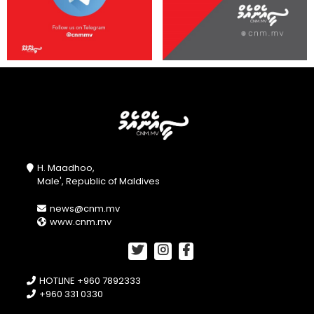
H. Maadhoo,
Male', Republic of Maldives
news@cnm.mv
www.cnm.mv
HOTLINE +960 7892333
+960 331 0330