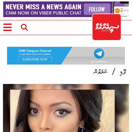
/
ފޭޑި
ނަލަވުން