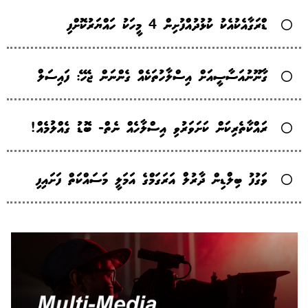
ޑްރަގާއެކުއެކު ކުޅުދުއްފުށިން 4 މީހަކު ހައްޔަރުކޮށްފި
ގާނޫނުއަސާސީއަށް އިސްލާހުތަކެއް ގެންނަން ޖެހޭ: ފައިސަލް
ރައްކާތެރިކަން ކަށަވަރުވި އިސްލާހެއް ނެތް- ބޮޑު ގެއްލުމެއް!
ވަގުފު ބިލްޑިން ދާރުލް އަރަގަމްގެ އަމަލީ މަސައްކަތް ފަށައިފި