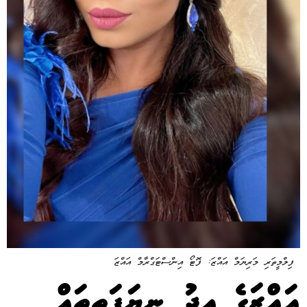
ފިލްމީތަރި މަރިޔަމް އައްޒަ: ފޮޓޯ އިންސްޓަގްރާމް އައްޒަ
އައްޒަގެ އީދު ނިޔަފަތިތައް