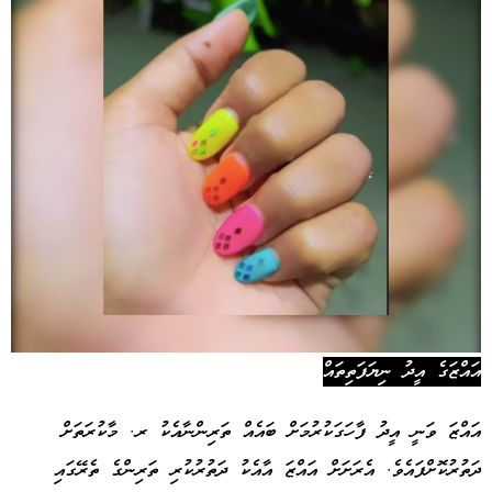
އައްޒަގެ އީދު ނިޔަފަތިތައް
އައްޒަ ވަނީ އީދު ފާހަގަކުރުމަށް ބައެއް ތަރިންނާއެކު ރ. މާކުރަތަށް
ދަތުރުކޮށްފައެވެ. އެރަށަށް އައްޒަ އާއެކު ދަތުރުކުރި ތަރިންގެ ތެރޭގައި