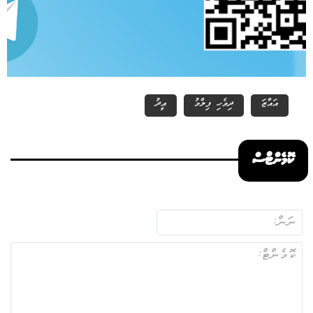
އައްޒަ
ދިވެހި ފިލްމު
އީދު
ކޮމެންޓްސް