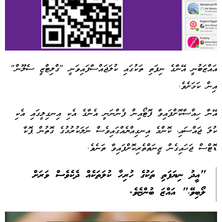
އައްޒަބުނީ އޭނާގެ ނިފަތި ތަކުގައި ކުލަޖައްސާފައިވަނީ "ގްލިޓްޒީ ސެލޫން"
އިން ކަމަށެވެ.
Advertisement
އޭނާ ހިއްސާކޮށްފައިވާ ފޮޓޯއިން ފެންނަނީ އެނާގެ އެކި އިނގިލީގައި އެކި
ކުލަ ޖައްސައި، ކޮންމެ އިނގިއްޔެއްގައިވެސް ނަލަކުރުމުގެ ގޮތުން ޕޮކާ
ޑޮޓްސް ޖަހައިގެން ޒީނަތްތެރިކޮށްފައިވާ ތަނެވެ.
"އީދު ނިޔަފަތި ތަކުގެ ހުރިހާ ކުލަތަކެއް ދެކެވެސް ވަރަށް
ލޯބިވޭ،" އައްޒަ ބުންޏެވެ.