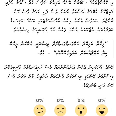
މި ކޮމެންޓްތަކުގެ ސަބަބުން އޭނާގެ އަމިއްލަ ނަފްސާ މެދު ސުވާލު އުފެދި،
ޑައިޓްކޮށް މާބޮޑަށް ކަސްރަތު ކުރަން ވެސް ފެށި ކަމަށް ވެސް އޭނާ
ބުންޏެވެ. ނަމަވެސް އެހެން މީހުން ރުއްސުމަށްޓަކައި އޭނާގެ ހަށިގަނޑު
ބަދަލުކުރަން ނުޖެހޭކަން އެންމެ ފަހުން ހުމާ ގުރޭޝީއަށް ވިސްނުނެވެ.
"މިހާރު އަމިއްލަ ހަންގަނޑުގަނޑާމެދު ވިސްނަނީ އެންހެން މީހުން
ކިޔާ އެއްޗެއްސަށް ބަލައިގެންނޫން،" - ހުމާ-
އޭނާގެ ވާހަކައިން އެހެން އަންހެނުންނަށް ވެސް ހަށިގަނޑާމެދު ޕޮޒިޓިވްކޮށް
ވިސްނުމަށް އޭނާއަކީ މިސާލަކަށް ވާނެކަމަށް އުންމީދު ކުރާ ކަމަށް ވެސް
އޭނާ ވަނީ ބުނެފައެވެ.
0%
0%
0%
0%