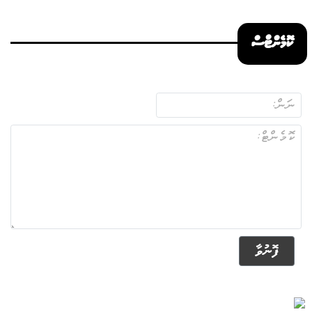
ކޮމެންޓްސް
ފޮނުވާ