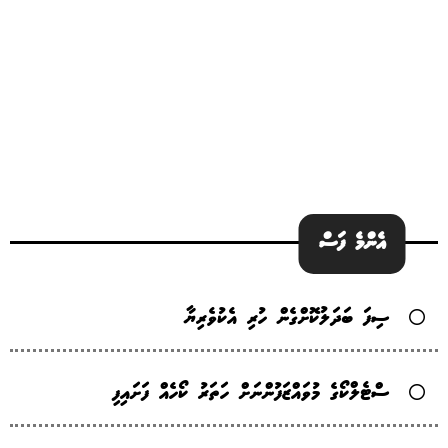
އެންމެ ފަސް
ސިފަ ބަދަލުކޮށްގެން ހުރި އެކުވެރިޔާ
ސްޓެލްކޯގެ މުވައްޒަފުންނަށް ހަތަރު ކޯހެއް ފަށައިފި