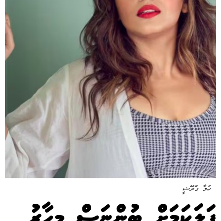
ހުމާ ގްރޭޝީ
ފަލަކަމަށް ބުންޏަސް މިހާރު