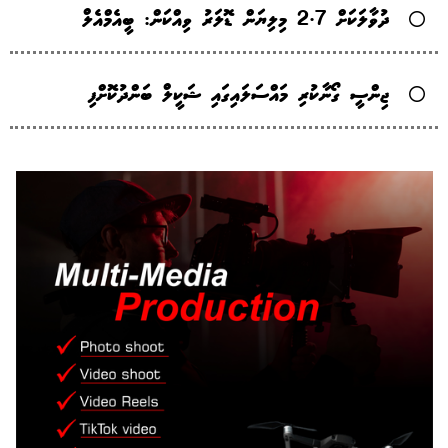
ދުވާލަކަށް 2.7 މިލިޔަން ޑޮލަރު ވިއްކަން: ބީއެމްއެލް
ޖިންސީ ގޯނާކުރި މައްސަލައިގައި ޝަކީލް ބަންދުކޮށްފި