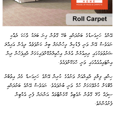
އޭނާގެ ހަށިގަނޑުގެ ބަރުދަނާއި ބެހޭ ގޮތުން ގިނަ ބަޔަކު ވާހަކަ ދެއްކި
ނަމަވެސް އޭނާ ވަނީ ފާޑުކިޔާ މީހުންނަށް ބީރު ކަންފަތެއް ދީގެން އަމިއްލަ
Advertisement
ޝަރުތުތަކުގައި ދިރިއުޅުން އުޅެން އިހްތިޔާރުކޮށްފައިކަމަށް ދާދިފަހުން ދިން
އިންޓަވިއުއެއްގައި ވަނީ ހާމަކޮށްފައެވެ.
ހިންދީ ފިލްމީ ދާއިރާއަށް ވަނުމުގެ ކުރިން އޭނާގެ ހަށިގަނޑާ މެދު އިތުބާރު
މާބޮޑަށް ކުރެވޭކަމަށް ހުމާ ވަނީ ބުނެފައެވެ. ނަމަވެސް އޭނާގެ ބަރުދަނާއި
ސިފައާ ގުޅޭ ގޮތުން ނެގެޓިވް ކޮމެންޓްތައް އަންނަން ފެށީ އެކްޓިން
ފެށުމުންނެވެ.