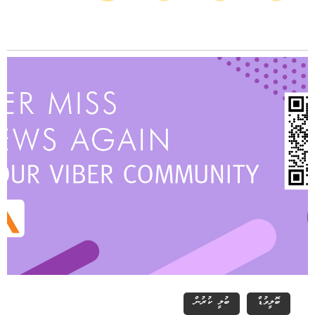
ބޮލީވުޑް
ބުލީ ކުރުން