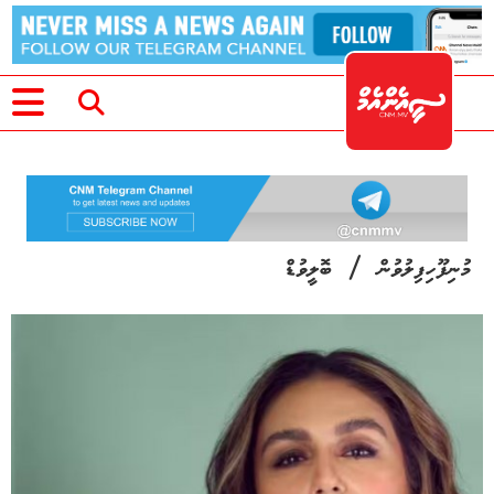
/
މުނިފޫހިފިލުވުން
ބޮލީވުޑް