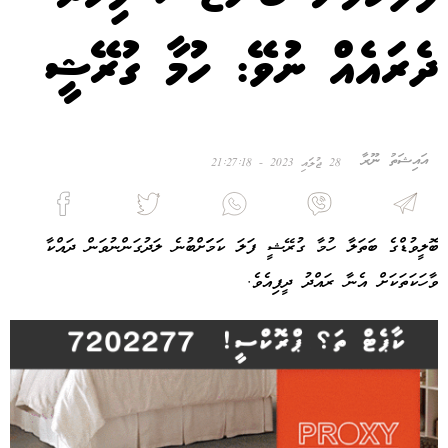
ދެރައެއް ނުވޭ: ހުމާ ގުރޭޝީ
އައިޝަތު ނޫރާ
28 ޖުލައި 2023 - 21:27:18
ބޮލީވުޑްގެ ބަތަލާ ހުމާ ގުރޭޝީ ފަލަ ކަމަަށްބުނެ ލަދުގަންނުވަން ދައްކާ
ވާހަކަތަކަށް އެނާ ރައްދު ދީފިއެވެ.