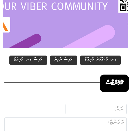
ޑރ. މުހައްމަދު މުއިއްޒު
ރައީސް ޔާމީން
ރައީސް ޑރ. މުއިއްޒު
ކޮމެންޓްސް