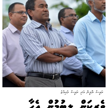
ރައީސް ޔާމީން އަދި ރައީސް މުއިއްޒު
ވެރިކަން ލިބުމުން އެހާ