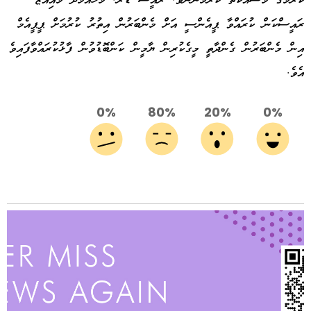
ކުރުމުގެ މަސައްކަތް ކުރަމުންނެވެ. ރައީސް ޑރ. މުހައްމަދު މުއިއްޒު
ރައީސްކަން ކުރައްވާ ޕީއެންސީ އަށް މެންބަރުން އިތުރު ކުރުމަށް ޕީޕީއެމް
އިން މެންބަރުން ގެންދާތީ މީގެކުރިން ޔާމީން ކަންބޮޑުވުން ފާޅުކުރައްވާފައިވެ
އެވެ.
0%
80%
20%
0%