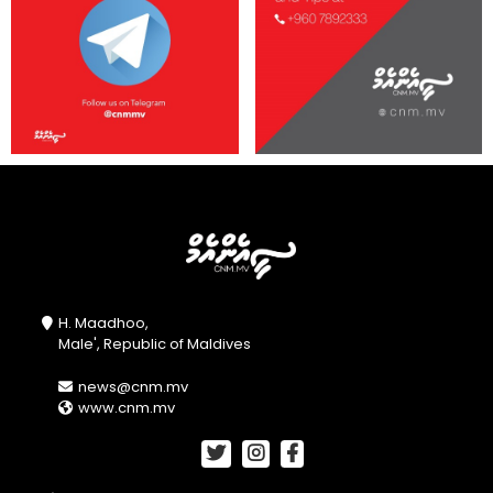
H. Maadhoo,
Male', Republic of Maldives
news@cnm.mv
www.cnm.mv