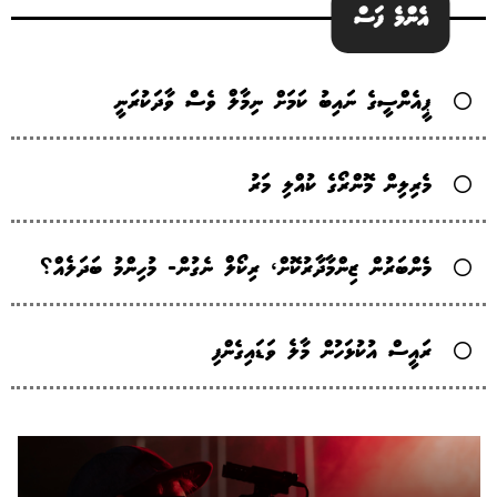
އެންމެ ފަސް
ޕީއެންސީގެ ނައިބު ކަމަށް ނިމާލް ވެސް ވާދަކުރަނީ
މެރިލިން މޮންރޯގެ ކުއްލި މަރު
މެންބަރުން ޒިންމާދާރުކޮށް، ރިކޯލް ނެގުން- މުހިންމު ބަދަލެއް؟
ރައީސް އުކުޅަހުން މާލެ ވަޑައިގެންފި