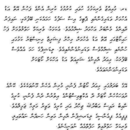
ޑރ. މުއިއްޒު ވެރިކަމުގެ ހުވައި ކުރުމުގެ ކުރިން އެންމެ ފަހުން އޮތް އަޑު
އެހުމަށް ވަޑައިގެންނެވި ޕާޓީގެ އިސް ސަފުގެ ހަމައެކަނި ބޭފުޅަކީ، ނައިފަރު
ދާއިރާގެ މެންބަރު އަހްމަދު ޝިޔާމުއެވެ. އެކަމަކު، ވެރިކަމާ ހަވާލުވުމަށް ފަހު
ހައިކޯޓުގައި އޮތް އަޑު އެހުމަށް، މިހާރު ފިޝަރީޒް މިނިސްޓަރު ކަމުގައި
ހުންނެވި ޝިޔާމްވެސް ވަޑައިނުގެންނެވިއެވެ. ލީޑަޝިޕްގެ ހަމަ އެއްވެސް
ބޭފުޅަކު، މިއަދު ޔާމީންގެ ޝަރީއަތް އަޑު އަހާކަށް ކޯޓަކަށް
ވަޑައިނުގަންނަވައެވެ.
އޭގެ ބަދަލުގައި މިއަދު ކޯޓުން ފެނުނީ މުޅިން އެހެން މޫނުތަކެކެވެ. ކޮންމެ
ދުވަހަކުހެން ކޯޓަށް ދާ އެކްޓިވިސްޓުންގެ އިތުރުން ދެން ފެނުނީ، ކުރީގެ
ނާއިބު ރައީސް އަބްދުﷲ ޖިހާދު އަދި ކުރީގެ ވަޒީރު މަލީހް ޖަމީލްއެވެ.
ޕީޕީއެމް ޕީއެންސީގެ ލީޑަރޝިޕުން ޔާމީން މަތިން ހަނދާން ނައްތައިލީ،
ވެރިކަމާ ހަވާލުވިތާ ހަފްތާއެއް ނުވަނީހެނެވެ.