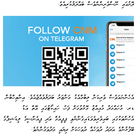
ދޮށުގައި ނޫސްވެރިންނާވެސް ބައްދަލުކުރިއެވެ.
އެހެންނަމަވެސް ވެރިކަން ލިބުމާއެކު މަންޒަރު ބަދަލުވެއްޖެއެވެ. އިންތިހާބުން
ޑރ. މުހައްމަދު މުއިއްޒު މޮޅުވުމަށް ފަހު، ހައިކޯޓުގައި އޮތް އަޑު
Advertisement
އެހުންތަކުގައި ބައިވެރިވެވަޑައިގެންނެވި ޕީޕީއެމް އަދި ޕީއެންސީގެ ލީޑަޝިޕްގެ
ބޭފުޅުންގެ އަދަދު ދުވަހެއް ދުވަހަކަށް ދިޔައީ މަދުވަމުންނެވެ.