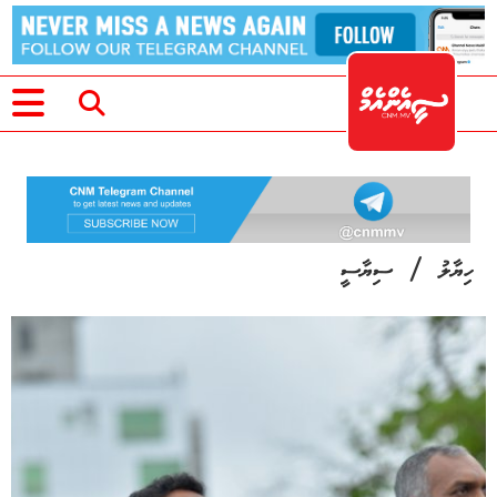
/
ހިޔާލު
ސިޔާސީ