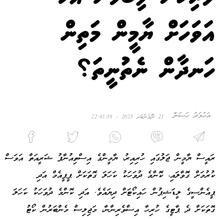
އަވަހަށް ޔާމީން މަތިން
ހަނދާން ނެތުނީތަ؟
އަހުމަދު ހަސަން
21 ނޮވެންބަރ 2023 - 22:41:38
ރައީސް ޔާމީން ޖަލުގައި ހުރިއިރު، ޔާމީންގެ އިސްތިއުނާފު ޝަރީއަތް އަވަސް
ކުރުމަށް ގޮވާލައި، ކޮންމެ ދުވަހަކު ކަހަލަ ގޮތަކަށް ޕީޕީއެމް އަދި
ޕީއެންސީގެ ލީޑަޝިޕުން ހައިކޯޓަށް ދިޔައެވެ. އަދި ކޮންމެ ދުވަހަކު ކަހަލަ
ގޮތަކަށް ދެ ޕާޓީގެ ހުރިހާ އިސްވެރިންނާ، މަޖިލިސް މެންބަރުން ކޯޓު