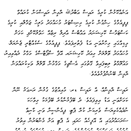
އަނެއްކޮޅުން ކުރީގެ ރައީސް އަބްދުﷲ ޔާމީން ރައީސްކަން ކުރައްވާ
ޕީޕީއެމްގެ ހިންގުން ކުރީގެ މިނިސްޓަރު މުހައްމަދު މަލީހު ޖަމާލާއި ކުރީގެ
ކަސްޓަމްސް ކޮމިޝަނަރު އައްބާސް އާދިލް ރިޒާއާ ހަވާލުކޮށްފި ކަމަށް
މީޑިއާގައި މިހާރުވަނީ އަޑު ފެތުރިފައެވެ. ޕީޕީއެމްގެ ސެކެއްޓްރީ ޖެނެރަލް،
މުހައްމަދު ތޮލާލަށް މިއަދު ކޮމިޝަނަރ އޮފް ސްޕޯޓްސްގެ މަގާމު ދެއްވިއިރު،
މައުލޫމާތު ލިބިފައިވާ ގޮތުގައި އެސްޖީގެ މަގާމުން ތޮލާލް ވަކިކުރައްވަން
ޔާމީން ބޭނުންފުޅުވެއެވެ.
ރައީސް ޔާމީންއާ، އާ ރައީސް ޑރ. މުއިއްޒުގެ ގުޅުން ރަނގަޅު ނޫން
ކަމަށްވަނީ އަޑު އިވިފައެވެ. ދެ ބޭފުޅުންކުރެ ބޭފުޅަކު މިވާހަކަ
ނުދެއްކެވިޔަސް، ވެރިކަން ކުރާ ޕާޓީ، ޕީއެންސީން ވަނީ ކާނިވާ
ސަރަހައްދުގައި އާ އޮފީހެއް ހަދައި އެ ޕާޓީ އަށް މެންބަރުން އިތުރު