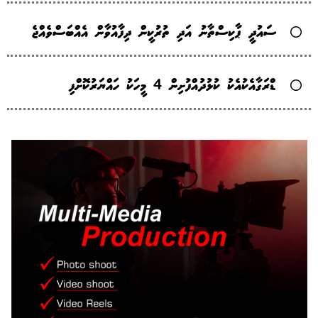
ސައުދީ ޕާކިސްތާނު އަދި ތުރުކީން ދިފާއުވާން އެއްބަސްވެއްޖެ
ޑްރަގާއެކުއެކު ކުޅުދުއްފުށިން 4 މީހަކު ހައްޔަރުކޮށްފި