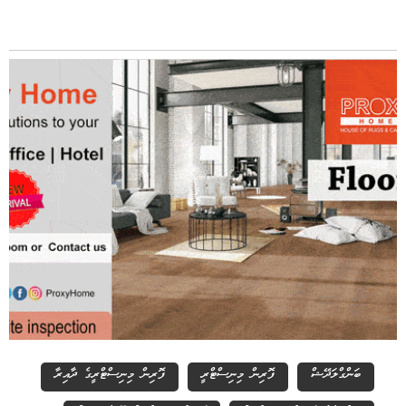
ބަންގްލަދޭޝް
ފޮރިން މިނިސްޓްރީ
ފޮރިން މިނިސްޓްރީގެ ދާއިރާ