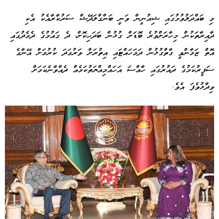
މި ބައްދަލުވުމުގައި ޝިއުނީން ވަނީ ބަންގްލަދޭޝް ސަރުކާރާއެކު އެކި
ދާއިރާތަކުން މިހާރަށްވުރެ ބޮޑަށް ގުޅުން ބަދަހިކޮށް، ދެ ގައުމުގެ ދެމެދުގައި
އޮތް ޒަމާންވީ ގާތްގުޅުން ދަމަހައްޓައި އިތުރަށް ވަރުގަދަ ކުރުމަށް އޭނާގެ
ސަފީރުކަމުގެ ދައުރުގައި ހާއްސަ އަހައްމިއްޔަތުކަމެއް ދެއްވާނެކަމަށް
ވިދާޅުވެފަ އެވެ.