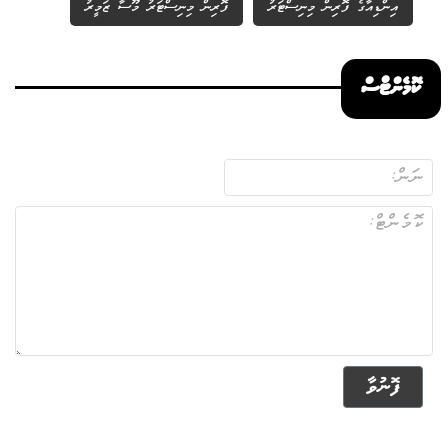
އިންޑިއާގެ ފޮރިން މިނިސްޓަރު
ފޮރިން މިނިސްޓަރު މޫސާ ޒަމީރު
ކޮމެންޓްސް
ފޮނުވާ