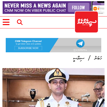
/
ހަބަރު
ސިޔާސީ