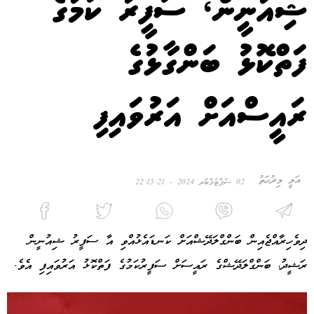
ޝިއުނީން، ސަފީރު ކަމުގެ
ފަތްކޮޅު ބަންގާޅުގެ
ރައީސްއަށް އަރުވައިފި
އަލީ މިދުހަތު
02 ސެޕްޓެމްބަރ 2024 - 22:15:21
ދިވެހިރާއްޖެއިން ބަންގްލަދޭޝްއަށް ކަނޑައެޅުއްވި އާ ސަފީރު ޝިއުނީން
ރަޝީދު، ބަންގްލަދޭޝްގެ ރައީސަށް ސަފީރުކަމުގެ ފަތްކޮޅު އަރުވައިފި އެވެ.