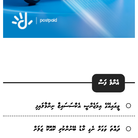
އެންމެ ފަސް
ވީއައިއޭގެ އިމަޖެންސީ އެކްސަސައިޒް ނިންމާލައިފި
ދައްތަ ވަގަށް ނެގި ކާޑު ބޭނުންކުރި ކޮއްކޮ ޖަލަށް