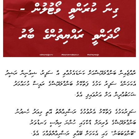
Advertisement
ރާއްޖެއިން ބަންގްލަދޭޝްއަށް ކަނަޑައެޅުއްވި އާ ސަފީރު، ޝިއުނީން ރަޝީދު
އެކަމަނާގެ ސަފީރު ކަމުގެ ފަތްކޮޅު ބަންގްލަދޭޝްގެ ރައީސް މުހައްމަދު
ޝަހަބުއްދީން އަށް އަރުވައިފި އެވެ.
ސަފީރުކަމުގެ ފަތްކޮޅު އެރުވުމުގެ ރަސްމިއްޔާތު އޮތީ މިއަދު ހެނދުނު
ބަންގްލަދޭޝްގެ ވެރިރަށް ޑާކާގައި ހުންނަ ރިޔާސީ ގަނޑުވަރު
"ބޮންގަބަބަން" ގައި އެކަމަށް ބޭއްވި ރަސްމިއްޔާތެއްގަ އެވެ.