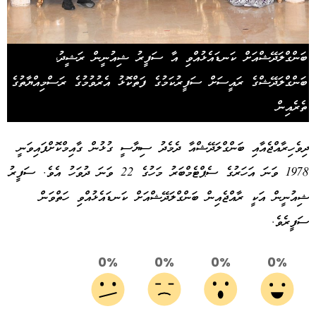
ބަންގްލަދޭޝްއަށް ކަނޑައެޅުއްވި އާ ސަފީރު ޝިއުނީން ރަޝީދު،
ބަންގްލަދޭޝްގެ ރައީސަށް ސަފީރުކަމުގެ ފަތްކޮޅު އެރުވުމުގެ ރަސްމިއްޔާތުގެ
ތެރެއިން
ދިވެހިރާއްޖެއާއި ބަންގްލަދޭޝްއާ ދެމެދު ސިޔާސީ ގުޅުން ގާއިމްކޮށްފައިވަނީ
1978 ވަނަ އަހަރުގެ ސެޕްޓެމްބަރު މަހުގެ 22 ވަނަ ދުވަހު އެވެ. ސަފީރު
ޝިއުނީން އަކީ ރާއްޖެއިން ބަންގްލަދޭޝްއަށް ކަނޑައެޅުއްވި ހަތްވަން
ސަފީރެވެ.
0%
0%
0%
0%