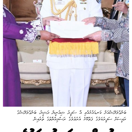
ބަންގްލަދޭޝްއަށް ކަނޑައެޅުއްވި އާ ސަފީރު ޝިއުނީން ރަޝީދު، ބަންގްލަދޭޝްގެ
ރައީސަށް ސަފީރުކަމުގެ ފަތްކޮޅު އެރުވުމުގެ ރަސްމިއްޔާތުގެ ތެރެއިން