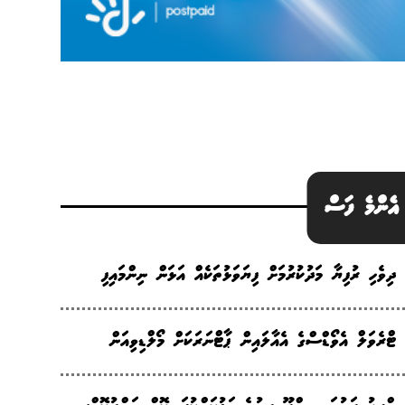
އެންމެ ފަސް
ދިވެހި ރުފިޔާ މަދުކުރުމަށް ފިޔަވަޅުތަކެއް އަޅަން ނިންމައިފި
ޓްރެވަލް އެވޯޑްސްގެ އެއާލައިން ޕާޓްނަރަކަށް މޯލްޑިވިއަން