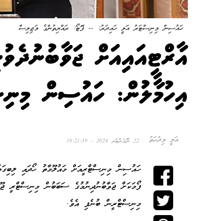
ހައުސިން މިނިސްޓަރު އަލީ ހައިދަރު: -- ފޮޓޯ: ރައްޔިތުންގެ މަޖިލިސް
އާރްޓީއައިއަށް ޖަވާބުނުދެވުނީ
އިހުމާލުން: ހައުސިން މިނި
އަލީ މިދުހަތު
22 ނޮވެންބަރ 2024 - 19:21:39
ހައުސިން މިނިސްޓްރީއަށް މައުލޫމާތު ހޯދައި ލިބިގަތު
ފޯމަކަށް ޖަވާބުނުދިނުމުގެ ސަބަބުން މިނިސްޓްރީ ޖޫރ
މިނިސްޓްރީން ބުނެފި އެވެ.