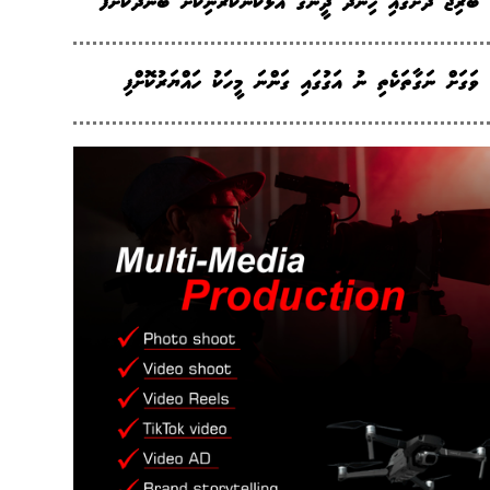
ބްރިޖު ދަށުގައި ހިންދޫ ދީނުގެ އަޅުކަންކުރަނިކޮށް ބަންދުކޮށްފ
ވަގަށް ނަގާތަކެތި ނު އަގުގައި ގަންނަ މީހަކު ހައްޔަރުކޮށްފި