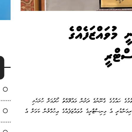
 މުވައްޒަފެއްގެ
ސްޓްރީ
މުގެ ހައްގުގެ ގާނޫނުގެ ދަށުން މައުލޫމާތު ހޯދުމަށް ހުށަހެޅި
ިމަނާކުރީ އެ މިނިސްޓްރީގެ މުވައްޒަފެއްގެ އިހުމާލުން ކަމަށް އެ