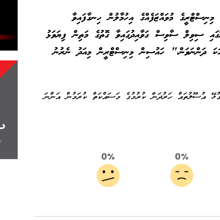
ނިސްޓްރީގެ މުވައްޒަފެއްގެ އިހުމާލުން ހިނގާފައިވާ
ރޭގައި ސިވިލް ސާވިސް ގަވާއިދުގައިވާ ގޮތުގެ މަތިން ފިޔަވަޅު
ާހަކަ ދަންނަވަން،" ހައުސިން މިނިސްޓްރީން މިއަދު ނެރުނު
ާގުޅޭ އުސޫލުތައް ހަރުދަނާ ކުރުމުގެ މަސައްކަތް ކުރަމުން އަންނަ
0%
0%