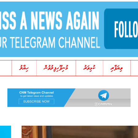
ވިޔަފާރި
ކުޅިވަރު
މުނިފޫހިފިލުވުން
ހިޔާލު