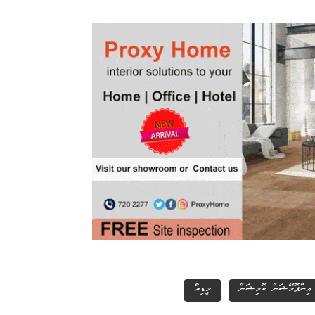
އިންފޮމޭޝަން ކޮމިޝަން
މީޑިއާ