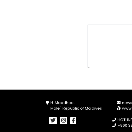
H. Maadhoo,
new
Male', Republic of Maldives
www
HOTLIN
+960 33