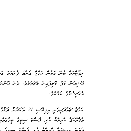
ރިޕޯޓްތައް ބުނާ ގޮތުން ހަމްޒާ އެންމެ ފުރަތަމަ ގަ
އޭޝިއަން ކަޕް ކޮލިފައިން މެޗުތަކެވެ. ދެން އޮންނަ
އެކަށީގެންވާ ކަމެކެވެ.
ހަމްޒާ ޗައުދަރީވަނީ އިގި
އެފްއޭކަޕް ކާމިޔާބު ކުރި ލެސްޓަ ސިޓީގެ ޓީމުގައާއ
ދެވަނަ ޑިވިޝަން ކާމިޔާބު ކުރި ލެސްޓަ ސިޓީގެ ޓީމު