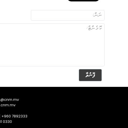
ފޮނުވާ
s@cnm.mv
.cnm.mv
E +960 7892333
1 0330