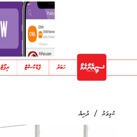
ހަބަރު
ޕޮޑްކާސްޓް
ރިޕޯޓް
/
ކުޅިވަރު
ދުނިޔެ