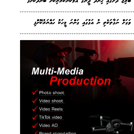
ބްރިޖު ދަށުގައި ހިންދޫ ދީނުގެ އަޅުކަންކުރަނިކޮށް ބަންދުކޮށްފ
ވަގަށް ނަގާތަކެތި ނު އަގުގައި ގަންނަ މީހަކު ހައްޔަރުކޮށްފި