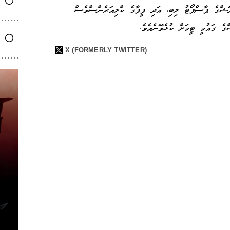
ަދޭޝްގެ ޕާސްޕޯޓު ލިބި، އަދި ފީފާގެ ކްލިއަރެންސްވެސް
ޝްގެ ގައުމީ ޓީމަށް ކުޅެވޭނެއެވެ.