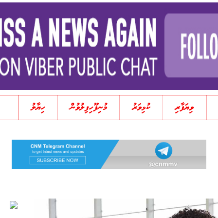
ވިޔަފާރި
ކުޅިވަރު
މުނިފޫހިފިލުވުން
ހިޔާލު