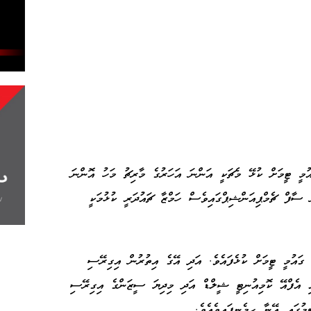
އުމީ ޓީމަށް ކުޅޭ މެޗަކީ އަންނަ އަހަރުގެ މާރިޗު މަހު އޮންނަ
 ސާފް ޗެމްޕިއަންޝިޕްގައިވެސް ހަމްޒާ ޗައުދަރީ ކުޅުމަކީ
ރޭސި 21 އަހަރުން ދަށުގެ ގައުމީ ޓީމަށް ކުޅެފައެވެ. އަދި އޭގެ އިތުރުން އިގިރޭސި
ި އެފްއޭ ކޮމިއުނިޓީ ޝީލްޑް އަދި މިދިޔަ ސީޒަންގެ އިގިރޭސި
ގައި އޭނާ ހިމެނިފައިވެއެވެ.