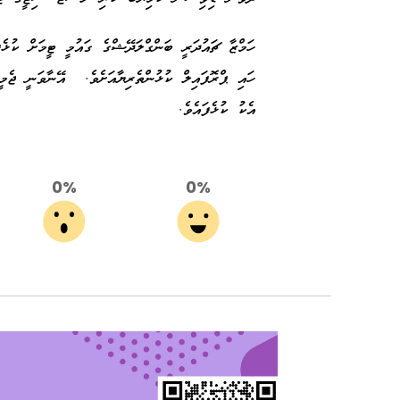
ހަމްޒާ ޗައުދަރީ ބަންގްލަދޭޝްގެ ގައުމީ ޓީމަށް ކުޅ
ހައި ޕްރޮފައިލް ކުޅުންތެރިޔާއަށެވެ. އޭނާވަނީ ޖެމ
އެކު ކުޅެފައެވެ.
0%
0%