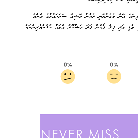
ެފިނަމަ އޭނާ ވެގެންދާނީ ދެކުނު އޭޝިއާ ސަރަހައްދުގެ އެންމެ
ީ ވާޑީ އަދި ފިލް ފޯޑެން ފަދަ މަޝްހޫރު އެތައް ކުޅުންތެރިންނަކާ
0%
0%