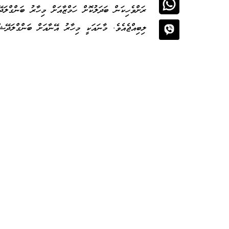
ރަށްވެހިކަން ބަދަލުކޮށް ހަމްޒާއަށް މިހާރު ބަންގްލ
ލިބިއްޖެއެވެ. މާނައަކީ މިހާރު އޭނާއަށް ބަންގްލަދޭ