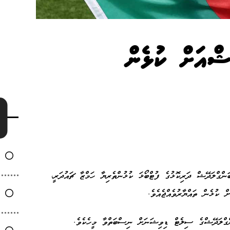
ޝްއަށް ކުޅެން
ްގްލަދޭޝް ދަރިކޮޅުގެ ފުޓްބޯޅަ ކުޅުންތެރިޔާ ހަމްޒާ ޗައުދަރީ،
ް ކުޅެން ތައްޔާރުވެއްޖެއެވެ.
ްގްލަދޭޝްގެ ސިލެޓް ޑިވިޝަނަށް ނިސްބަތްވާ މީހެކެވެ.