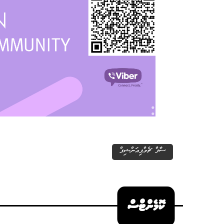
ސާފް ޗެމްޕިއަންޝިޕް
ކޮމެންޓްސް