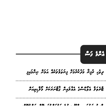
އެންމެ ފަސް
ދިވެހި ރުފިޔާ މަދުކުރުމަށް ފިޔަވަޅުތަކެއް އަޅަން ނިންމައިފި
ޓްރެވަލް އެވޯޑްސްގެ އެއާލައިން ޕާޓްނަރަކަށް މޯލްޑިވިއަން