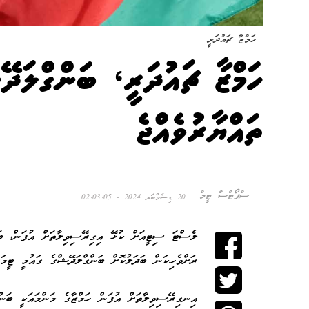
ހަމްޒާ ޗައުދަރީ
ހަމްޒާ ޗައުދަރީ، ބަންގްލަދޭ
ތައްޔާރުވެއްޖެ
ސްޕޯޓްސް ޓީމް
20 ޑިސެމްބަރ 2024 - 02:03:05
ލެސްޓަ ސިޓީއަށް ކުޅޭ އިގިރޭސިވިލާތަށް އުފަން، ބަނ
ރަށްވެހިކަން ބަދަލުކޮށް ބަންގްލަދޭޝްގެ ގައުމީ ޓީމަށ
އިނގިރޭސިވިލާތަށް އުފަން ހަމްޒާގެ މަންމައަކީ ބަނ