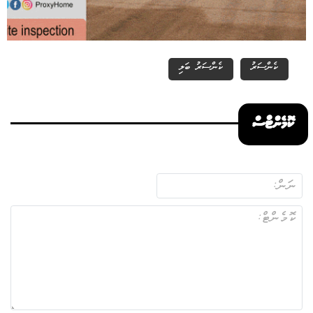
ކެންސަރު
ކެންސަރު ބަލި
ކޮމެންޓްސް