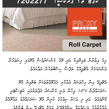
މީގެ އިތުރުން ތައިރޮއިޑް އަދި ލޭގެ ކެންސަރުވެސް މާލޭގައި ގިނަވަމުން
އަންނަކަމަށް އެޗްޕީއޭގެ ތަފާސް ހިސާބުތަކުން ދައްކައެވެ.
Advertisement
އެޗްޕީއޭ އިން މިހާތަނަށް އެއްކުރި މައުލޫމާތުތަކަށް ބަލާއިރު މާލޭ
ސަރަހައްދުން 1،474 މީހުން ވަނީ ކެންސަރު ދަފުތަރުގައި ރަޖިސްޓަރީ
ކޮށްފައެވެ. އަދި މި އަހަރު ނިމުމުގެ ކުރިން މާލޭ ސަރަހައްދުގެ މައުލޫމާތު
އެއްކުރުމުގެ މަސައްކަތް ނިންމާލެވޭނެ ކަމަށް އެޗްޕީއޭ އިން ބުންޏެވެ.