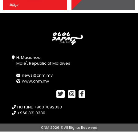
H. Maadhoo,
Male', Republic of Maldives
news@cnm.mv
www.cnm.mv
HOTLINE +960 7892333
+960 331 0330
CNM 2026 © All Rights Reserved
//openPhotoSwipe();