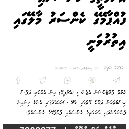
ފުއްޕާމޭގެ ކެންސަރު މާލޭގައި
އިތުރުވަނީ
ގުފްތަގް އަޖީރު
25 ޑިސެމްބަރ 2024 - 20:48:25
ހެލްތް ޕްރޮޓެކްޝަން އެޖެންސީ (އެޗްޕީއޭ) އިން އެއްކުރި ތަފާސް
ހިސާބުތަކުން ދައްކާ ގޮތުގައި މާލޭ ސަރަހައްދުގައި އެންމެ ގިނައިން
ފެންނަމުންދަނީ އުރަމަތީގެ ކެންސަރާއި ފުއްޕާމޭގެ ކެންސަރެވެ.