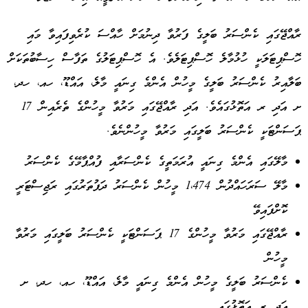
ރާއްޖޭގައި ކެންސަރު ބަލީގެ ފަރުވާ ދިނުމަށް ހާއްސަ ކުރެވިފައިވާ މައި
ހޮސްޕިޓަލަކީ ހުޅުމާލެ ހޮސްޕިޓަލެވެ. އެ ހޮސްޕިޓަލުގެ ތަފާސް ހިސާބުތަކަށް
ބަލާއިރު ކެންސަރު ބަލީގެ މީހުން އެންމެ ގިނައީ މާލެ، އައްޑޫ، ހއ، ހދ،
ށ އަދި ރ އަތޮޅުގައެވެ. އަދި ރާއްޖޭގައި މަރުވާ މީހުންގެ ތެރެއިން 17
ޕަސަންޓަކީ ކެންސަރު ބަލީގައި މަރުވާ މީހުންނެވެ.
މާލޭގައި އެންމެ ގިނައީ އުރަމަތީގެ ކެންސަރާއި ފުއްޕާމޭގެ ކެންސަރު
މާލޭ ސަރަހައްދުން 1،474 މީހުން ކެންސަރު ދަފުތަރުގައި ރަޖިސްޓަރީ
ކޮށްފައިވޭ
ރާއްޖޭގައި މަރުވާ މީހުންގެ 17 ޕަސަންޓަކީ ކެންސަރު ބަލީގައި މަރުވާ
މީހުން
ކެންސަރު ބަލީގެ މީހުން އެންމެ ގިނައީ މާލެ، އައްޑޫ، ހއ، ހދ، ށ
އަދި ރ އަތޮޅުގައި