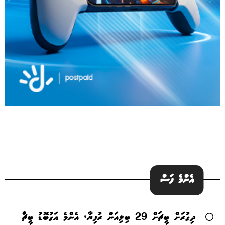
އެންމެ ފަސް
ދިގުރަށް ބީޗަށް 29 ބިލިއަން ރުފިޔާ، އެންމެ އަގުބޮޑު ބީޗް