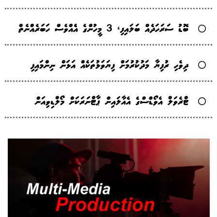
ބޮޑު ސަރަހަދެއް ބަލައިފި، 3 މީހުންގެ އެެއްވެސް ހަބަރެއްނެތް
ދިވެހި ރުފިޔާ މަދުކުރުމަށް ފިޔަވަޅުތަކެއް އަޅަން ނިންމައިފި
ޓްރެވަލް އެވޯޑްސްގެ އެއާލައިން ޕާޓްނަރަކަށް މޯލްޑިވިއަން