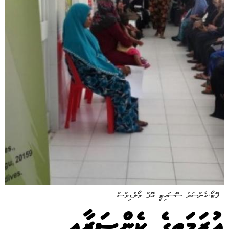
ފޮޓޯ:ކެންސަރު ސޮސައިޓީ އޮފް މޯލްޑިވްސް
އުރަމަތީގެ ކެންސަރާއި