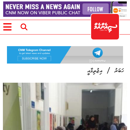
/
ހަބަރު
އިޖުތިމާއީ