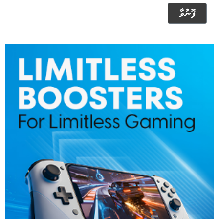
ފޮނުވާ