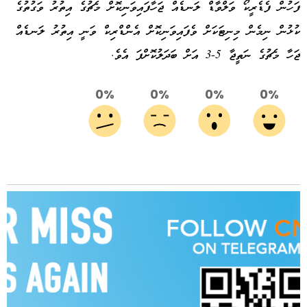
ފަހުން ފެޑެރީކޯ ވަލްވާޑް ލަނޑެއް ޖަހާފައިވަނިކޮށް މެޗުގެ އިތުރު ވަގުތުގެ
ކުޅުން ނިމެން މިނިޓަކަށް ވެފައިވަނިކޮށް އެންޑްރިކް ވަނީ އިތުރު ލަނޑެއް
ޖަހާ މެޗުގެ ނަތީޖާ 5-3 އަށް ބަދަލުކޮށްފަ އެވެ.
0%
0%
0%
0%