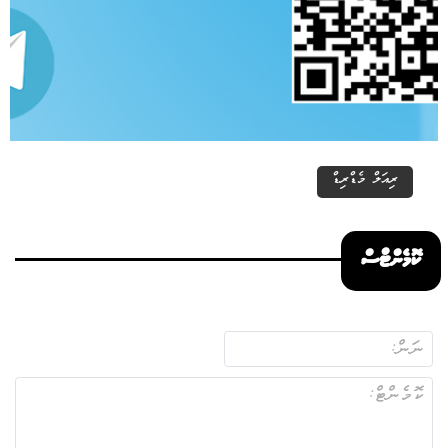
ރިއަލް މެޑްރިޑް
ކޮމެންޓްސް