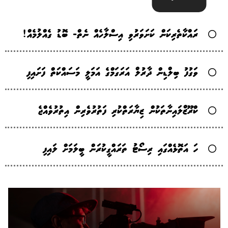
ރައްކާތެރިކަން ކަށަވަރުވި އިސްލާހެއް ނެތް- ބޮޑު ގެއްލުމެއް!
ވަގުފު ބިލްޑިން ދާރުލް އަރަގަމްގެ އަމަލީ މަސައްކަތް ފަށައިފި
ކްރޫޒްލައިނާތަކުން ޒިޔާރަތްކުރި ފަތުރުވެރިން އިތުރުވެއްޖެ
ހަ އަތޮޅެއްގައި ރިސޯޓު ތަރައްގީކުރަން ބީލަމަށް ލައިފި