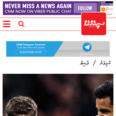
/
ކުޅިވަރު
ދުނިޔެ