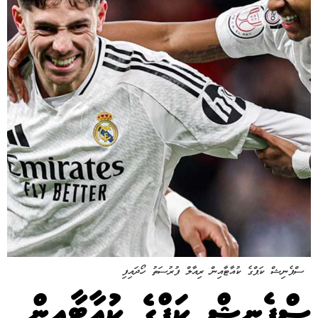
ސްޕެނިޝް ކަޕްގެ ކުއާޓާއިން ރިއާލް ފުރުސަތު ހޯދައިފި
ސްޕެނިޝް ކަޕްގެ ކުއާޓާއިން