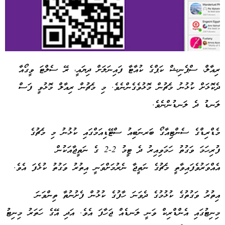
ރިއާލް، ސްޕެނިޝް ކަޕްގެ ކުއާޓާ ފައިނަލަށް ދިޔައީ، ރޭ ސެލްޓަ ވީގޯއާ
ދެކޮޅަށް ކުޅުނު މެޗުން މޮޅުވެގެންނެވެ. މި މެޗުން ރިއާލް މޮޅުވީ ފަސް
Advertisement
ލަނޑު ދެ ލަނޑުންނެވެ.
މެޑްރިޑްގެ ސެންޓިއާގޯ ބަރނަބިއު ސްޓޭޑިއަމްގައި ކުޅުނު މި މެޗުގެ
ފުރިހަމަ ވަގުތު ހަމަވިއިރު ދެ ޓީމު 2-2 ގެ ނަތީޖާއަކުން
އެއްވަރުވެފައިވާތީ މެޗުގެ ނަތީޖާ ނެރުމަށްވަނީ އިތުރު ވަގުތު ކުޅެފަ އެވެ.
އިތުރު ވަގުތުގެ ކުޅުމުގެ ދެވަނަ ހާފުގެ ކުޅުން ފެށުނުތާ ތިންވަނަ
މިނިޓުގައި އެންޑްރިކް ވަނީ ލަނޑެއް ޖަހާފަ އެވެ. އަދި އޭގެ ހަތަރު މިނިޓު