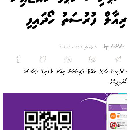
ރިއާލް ފުރުސަތު ހޯދައިފި
ސްޕޯޓްސް ޓީމް
17 ޖެނުއަރީ 2025 - 17:13:22
ސްޕެނިޝް ކަޕުގެ ކުއާޓާ ފައިނަލުން ރިއަލް މެޑްރިޑް ފުރުސަތު
ހޯދައިފިއެވެ.