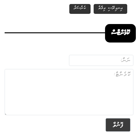
އިނގިރޭސި ވިލާތް
ކެންސަރު
ކޮމެންޓްސް
ފޮނުވާ