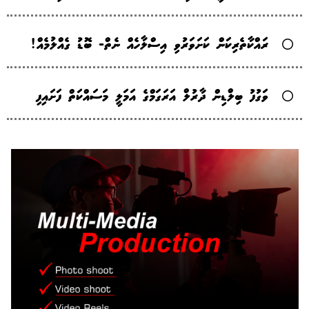
ރައްކާތެރިކަން ކަށަވަރުވި އިސްލާހެއް ނެތް- ބޮޑު ގެއްލުމެއް!
ވަގުފު ބިލްޑިން ދާރުލް އަރަގަމްގެ އަމަލީ މަސައްކަތް ފަށައިފި