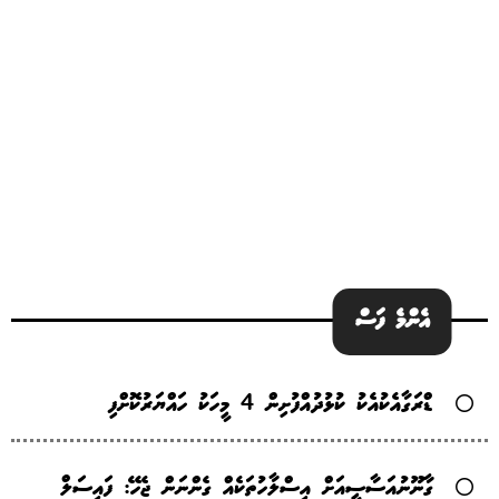
އެންމެ ފަސް
ޑްރަގާއެކުއެކު ކުޅުދުއްފުށިން 4 މީހަކު ހައްޔަރުކޮށްފި
ގާނޫނުއަސާސީއަށް އިސްލާހުތަކެއް ގެންނަން ޖެހޭ: ފައިސަލް