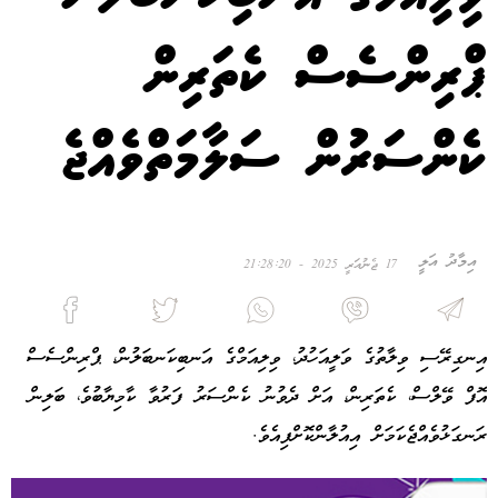
ޕްރިންސެސް ކެތަރިން
ކެންސަރުން ސަލާމަތްވެއްޖެ
އިމާދު އަލީ
17 ޖެނުއަރީ 2025 - 21:28:20
އިނގިރޭސި ވިލާތުގެ ވަލީއަހުދު، ވިލިއަމްގެ އަނބިކަނބަލުން، ޕްރިންސެސް
އޮފް ވޭލްސް، ކެތަރިން، އަށް ދެވުނު ކެންސަރު ފަރުވާ ކާމިޔާބުވެ، ބަލިން
ރަނގަޅުވެއްޖެކަމަށް އިއުލާންކޮށްފިއެވެ.