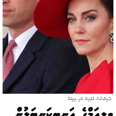
ޕްރިންސެސް ކެތަރިން އަދި ވިލިއަމް
ވިލިއަމްގެ އަނބިކަނބަލުން