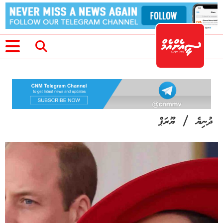
/
ދުނިޔެ
ޔޫރަޕް