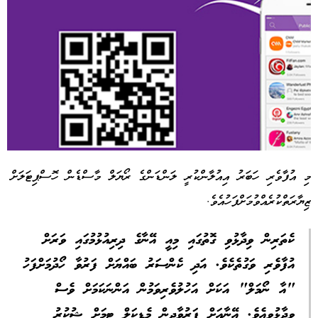
މި އުފާވެރި ހަބަރު އިއުލާންކުރީ ލަންޑަންގެ ރޯޔަލް މާސްޑެން ހޮސްޕިޓަލަށް
ޒިޔާރަތްކުރެއްވުމަށްފަހުއެވެ.
Advertisement
ކެތަރިން ވިދާޅުވި ގޮތުގައި މިއީ އޭނާގެ ދިރިއުޅުމުގައި ވަރަށް
އުފާވެރި ވަގުތެކެވެ. އަދި ކެންސަރު ބައްޔަށް ފަރުވާ ހޯދުމަށްފަހު
"އާ ނޯމަލް" އަކަށް އަހުލުވެރިވަމުން އަންނަކަމަށް ވެސް
ވިދާޅުވިއެވެ. އޭނާއަށް ފަރުވާދިން މެޑިކަލް ޓީމަށް ޝުކުރު