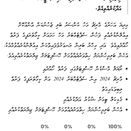
އަދާކުރެއްވިއެވެ.
މިދިޔަ އަހަރުގެ މާރިޗު މަހު ކެންސަރު ބަލި ޖެހުނުކަން އާންމުކޮށް
އިއުލާންކުރެއްވި ފަހުން، ސެޕްޓެމްބަރު މަހާ ހަމައަށް ކީމޯތެރަޕީގެ ފަރުވާ
ހޯއްދެވިއެވެ. އަދި މިހާރު ބަލިން ރަނގަޅުވެފައިވާކަން އިއުލާންކުރެއްވުމާއެކު،
އެހެން ބަލިމީހުންނަށް ހިތްވަރުދެއްވުމަށް ހޮސްޕިޓަލަށް ޒިޔާރަތްކުރެއްވިއެވެ.
ރޯޔަލް މާސްޑެން ހޮސްޕިޓަލުގައި ފަރުވާ ހޯއްދެވި
މާރިޗު 2024 އިން ސެޕްޓެމްބަރު 2024 އަށް ކީމޯތެރަޕީގެ ފަރުވާ
ލިބިވަޑައިގަތް
މެޑިކަލް ޓީމަށް ޝުކުރު އަދާކުރެއްވި
އެހެން ބަލިމީހުންނަށް ހިތްވަރުދެއްވުމަށް ހޮސްޕިޓަލަށް ޒިޔާރަތްކުރެއްވި
0%
0%
0%
100%