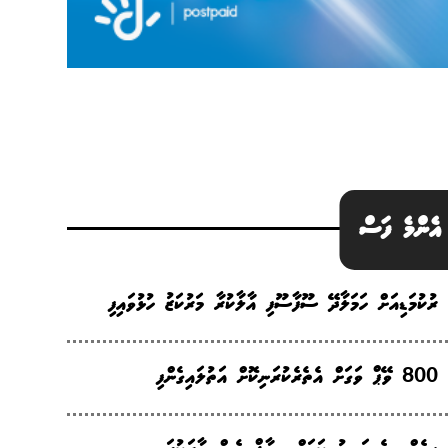
އެންމެ ފަސް
ރުކުމަޑިއަށް ހަމަލާދޭ ސޫފާސޫފި އާލާކުރާ މަރުކަޒު ހުޅުވައިފި
800 ވޭޕް ވަގަށް އެތެރެކުރަނިކޮށް އަތުލައިގެންފި