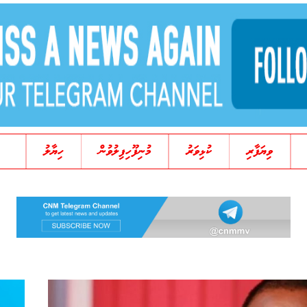
ވިޔަފާރި
ކުޅިވަރު
މުނިފޫހިފިލުވުން
ހިޔާލު