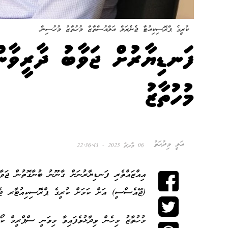
ކުރީގެ ޕްރޮސިކިއުޓާ ޖެނެރަލް އަލްއުސްތާޒް މުހުތާޒު މުހުސިން
ފަނޑިޔާރުށް ޖަވާބު ދާރީވާ
މުހުތާޒު
އަލީ މިދުހަތު
06 މާރޗް 2025 - 22:36:43
އިއްޒައްތެރި ފަނޑިޔާރުނަށް ގާނޫނު ބުނާގޮތުން ޖަ
(ޖޭއެސްސީ) އަށް ކަމަށް ކުރީގެ ޕްރޮސިކިއުޓާރ ޖެނެ
މުހުތާޒު މިހެން ވިދާޅުވެފައިވާ މިވަނީ ސްޕްރީމް ކޯ