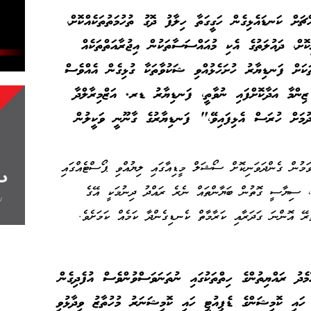
ށް ކަނޑައެޅިގެން ހަގީގަތާ ހިލާފު ދޮގު ތުހުމަތުތަކެއްކޮށް،
ކޮށް، ދައުލަތުގެ އެކި މުއައްސަސާތަކުން އިޖުރާއަތްތަކެއް
ަކަށް ފަނޑިޔާރު ހުށަހެޅުއްވި ޝަކުވާތަކާ ގުޅިގެން އެއްވެސް
ިންމާ އަދާކޮށްފައި ނުވާތީ، ފަނޑިޔާރު ޑރ. އަޒްމިރާލްދާ
ދުމަށް ހުރަސް އެޅިފައިވޭ،" ފަނޑިޔާރުގެ ގާނޫނީ ވަކީލުން
ވަމުން ގެންދަވަނިކޮށް ސޯޝަލް މީޑިއާގައި ލިޔުއްވި ޕޯސްޓެއްގައި
ެ، ސިޔާސީ ގޮތުން ބަޔާންތައް ނެރެ ރައްދު ދިނުމަކީ އޭގެ
ރޭ އޮންނަ ގަދަރާއި ކަރާމާތް ކެނޑިގެންދާ ކަމެއް ކަމަށެވެ.
ެދު ރައްޔިތުންގެ ހިތްތަކުގައި ނުތަނަވަސްވުންވެސް އުފެދިގެން
ހައި ކޮމިޝަންގެ ޑެޕިއުޓީ ހައި ކޮމިޝަނަރު މުހުތާޒު ވިދާޅުވި