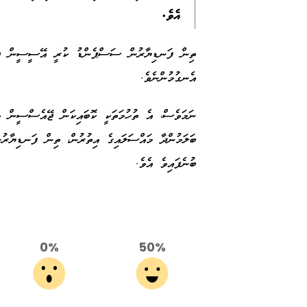
އެވެ.
ތިން ފަނޑިޔާރުން ސަސްޕެންޑު ކުރީ އޭސީސީން ޖިނާ
އެނގުމުންނެވެ.
ނަމަވެސް، އެ ތުހުމަތަކީ ކޮބައިކަން ޖޭއެސްސީން
ބަލަމުންދާ މައްސަލައިގެ އިތުރުން، ތިން ފަނޑިޔާރ
ބުނެފައިވެ އެވެ.
0%
50%