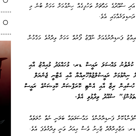
ަދި ސުއޫދުގެ މައްޗަށް ތަހުގީގެއް ހިންގުމަށް ކަމަށް ބުނެ މި
ަނޑިވަޅެއްގައި އެވެ.
ްޒު ފަނޑިޔާރުގެއަށް ނުފޫޒު ފޯރުވާ ކަމަށް ވިދާޅުވެ މަގާމުން
 ކުރެވުނު މައްސަލަ ރައީސް ޑރ. މުހައްމަދު މުއިއްޒު އާއި
 ނިންމުމަށް ރައީސުލްޖުމްހޫރިއްޔާ އާއި އެޓާނީ ޖެނެރަލް
ހުސެއިން ރިޒާ އާއި އެންޓި ކޮރަޕްޝަން ކޮމިޝަނުގެ ރައީސް
ވަމުން]،" ސުއޫދު ވިދާޅުވި އެވެ.
ެންޑުކޮށް ފަނޑިޔާރުންގެ މައްސަލަތައް ބަލަނީ ނެތް ހާލަތެއް
ޑރ. އަޒްމިރާލްދާ ޒާހިރު ވެސް މިއަދު ވަނީ ވިދާޅުވެފަ އެވެ.