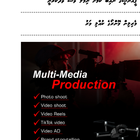
ޕީއެންސީގެ ނައިބު ކަމަށް ނިމާލް ވެސް ވާދަކުރަނީ
މެރިލިން މޮންރޯގެ ކުއްލި މަރު