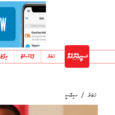
ހަބަރު
ޕޮޑްކާސްޓް
ރިޕޯޓް
/
ހަބަރު
ސިޔާސީ