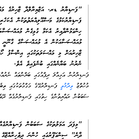
"ފަނޑިޔާރު ޑރ. އަޒްމިރާލްދާ ޒާހިރުގެ މައްޗަ
ފަނޑިޔާރުކަމުގެ މަސްއޫލިއްޔަތުތަކުން އެކަހެރި
ހިންގަމުންދާއިރު އެކަމާ ގުޅިގެން މުއައްސަސާތ
މުއައްސަސާއަކުން އެ މުއައްސަސާގެ ގާނޫނީ ޒ
ޒާހިރުއަށް މި މައްސަލަތަކުގައި އިންސާފު ހޯ
ނެރުނު ބަޔާނެއްގައި ބުނެފައިވެ އެވެ.
ފަނޑިޔާރުން އަމިއްލަ ދިފާއުގައި ބަޔާންތައް ނެރުއް
މުހުތާޒު
ވިދާޅުވީ
ފަނޑިޔާރުގޭގެ މަގާމުތަކުގައި ތިބ
ސަބަބުން ރައްޔިތުންގެ ހިތުގައި ފަނޑިޔާރުގެއާ ދޭތެ
"މިފަދަ އަމަލުތަކުގެ ސަބަބުން ފަނޑިޔާރުގެއާމ
ދާނެ" ސިންގަޕޫރުގައި ހުންނަ ދިވެހިރާއްޖޭގެ 