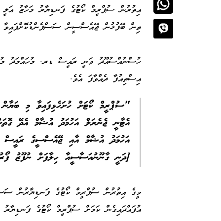
އިތުރުން ސުޕްރީމް ކޯޓުގެ ފަނޑިޔާރު މަހާޒު އަލީ އ
ތިން ބޭފުޅުން ޖޭއެސްސީން ސަސްޕެންޑުކޮށްފައިވާ ދ
ހުސްނުއްސުއޫދު ވަނީ ރައީސް ޑރ. މުހައްމަދު މުއިއ
އިސްތިއުފާ ދެއްވާފަ އެވެ.
"ސުޕްރީމް ކޯޓަށް ހުށަހެޅިފައިވާ މި ބަޔާން
އެޓާނީ ޖެނެރަލް އަހުމަދު އުޝާމް އެދޭ ގޮތަށް
އަހުމަދު އުޝާމް އާއި ޖޭއެސްސީގެ ރައީސް 
[ދަނީ ގާނޫނުއަސާސީއާ ހިލާފަށް ނުފޫޒު ފޯރު
މީގެ އިތުރުން ސުޕްރީމް ކޯޓުގެ ފަނޑިޔާރުން ސަސްޕ
އުފައްދައިގެން ކަމަށް ސުޕްރީމް ކޯޓުގެ ފަނޑިޔާރު 