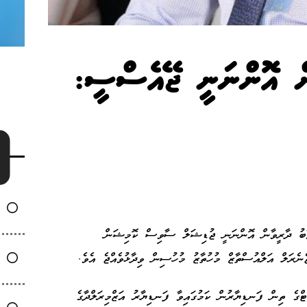
ން އޮންނަނީ ޖޭއެސްސީ:
ވާބު ދާރީވާން އޮންނަނީ ޖުޑިޝަލް ސާވިސް ކޮމިޝަން
ރަލް އަލްއުސްތާޒް މުހުތާޒު މުހުސިން ވިދާޅުވެއްޖެ އެވެ.
ޓްގެ ތިން ފަނޑިޔާރުން ކަމުގައިވާ ފަނޑިޔާރު އަޒްމިރަލްދާގެ