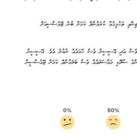
އީ ތަހުގީގެއް ކުރަމުންދާ ކަމަށް ބުނެ ޖޭއެސްސީއަށް
 ވެސް އަދި އޭސީސީން ވެސް ހާމައެއް ނުކުރެ އެވެ. އޭސީސީން
ުންގެ ސުލޫކީ މައްސަލައެއް ވެސް ބަލަމުންދާ ކަމަށް ޖޭއެސްސީން
0%
50%