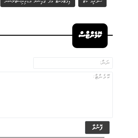
ސްޕްރީމް ކޯޓް
ޑިޕާޓުމަންޓު އޮފް ޖުޑީޝަލް އެޑްމިނިސްޓްރޭޝަން
ކޮމެންޓްސް
ފޮނުވާ