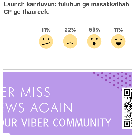
11%
22%
56%
11%