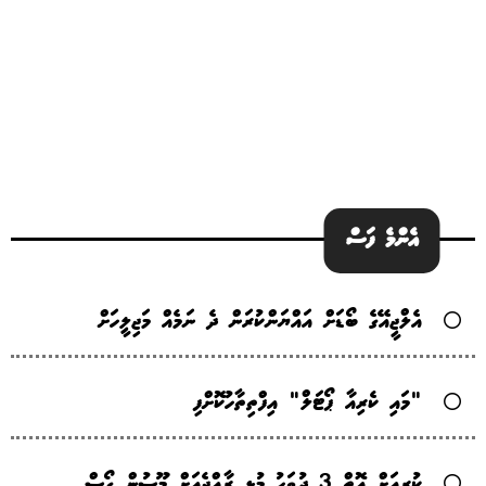
އެންމެ ފަސް
އެލްޖީއޭގެ ބޯޑަށް އައްޔަންކުރަން ދެ ނަމެއް މަޖިލީހަށް
"މައި ކެރިއާ ޕޯޓަލް" އިފްތިތާހުކޮށްފި
ކުރިއަށް އޮތް 3 ދުވަހު މުޅި ރާއްޖެއަށް މޫސުން ގޯސް