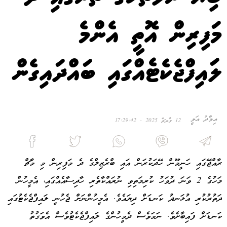
މަފިރިން އޮތީ އެންމެ
ލައިފްޖެކެޓެއްގައި ބައްދައިގެން
އިމާދު އަލީ
12 މާރޗް 2025 - 17:29:42
ރާއްޖޭގައި ހަނީމޫން ހޭދަކުރަން އައި ބްރެޒިލްގެ ދެ މަފިރިން މި މާޗް
މަހުގެ 2 ވަނަ ދުވަހު ކުރިމަތިވި ނުރައްކާތެރި ހާދިސާއެއްގައި، އެމީހުން
ދަތުރުކުރި އުޅަނދު ކަނޑަށް ދިޔައެވެ. އެމީހުންނަށް ޖެހުނީ ލައިފްޖެކެޓުގައި
ކަނޑަށް ފައިބާށެވެ. ނަމަވެސް ދެމީހުންގެ ލައިފްޖެކެޓުވެސް އެވަގުތު