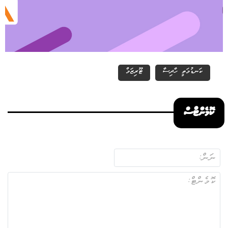
ކަނޑުމަތީ ހާދިސާ
ޓޫރިޒަމް
ކޮމެންޓްސް