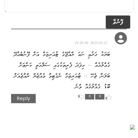
ފޮނުވާ
ޙަސަން3773
2025-03-12 19:20:49
ބަޔަކު މަރުވި ނަމަ ރާއްޖޭގެ ޓުއަރިޒަމް އަށް ފޫނުބެއްދޭ
ގެއްލުމެއް .. މިފަދަ ފެރީތަކުގައި ސަލާމަތީ ކަންތަށް
ބަލަން ޖެހޭ .. ޓުއަރިޒަމް ނެގެޓިވް ވެއްޖެޔާ ރާއްޖެއަށް
ބޮޑު ގެއްލުމެއް ވާނެ
0
0
Reply