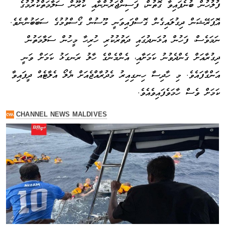
ފުލުހުން ބުނެފައިވާ ގޮތުން، ފަސިންޖަރުންނާއި ކުރޫން ސަލާމަތްކުރުމުގެ
އޮޕަރޭޝަން ދިގުލައިގެން ގޮސްފައިވަނީ މޫސުން ގޯސްވުމުގެ ސަބަބުންނެވެ.
ނަމަވެސް، ފަހުން އުޅަނދުގައި ދަތުރުކުރި ހުރިހާ މީހުން ސަލާމަތުން
ދިގުރާއަށް ގެންދެވުނު ކަމަށާއި، އެންމެންގެ ހާލު ރަނގަޅު ކަމަށް ވަނީ
އަންގާފައެވެ. މި ހާދިސާ ހިނގިއިރު މެދުރާއްޖެއަށް ޔެލޯ އެލާޓެއް ދީފައިވާ
ކަމަށް ވެސް ހާމަވެފައިވެއެވެ.