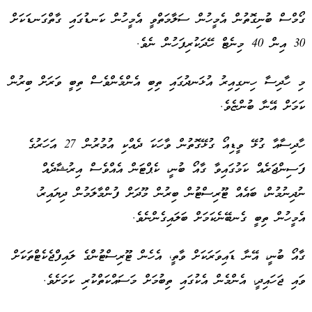
ގޯމްސް ބުނިގޮތުން އެމީހުން ސަލާމަތްވީ އެމީހުން ކަނޑުގައި ގާތްގަނޑަކަށް
30 އިން 40 މިނެޓް ހޭދަކުރިފަހުން ނެވެ.
މި ހާދިސާ ހިނގިއިރު އުޅަނދުގައި ތިބި އެންމެންވެސް ތިބީ ވަރަށް ބިރުން
ކަމަށް އޭނާ ބުންޏެވެ.
ހާދިސާއާ ގުޅޭ ވީޑިއޯ ގުޅޭގޮތުން ވާހަކަ ދެއްކި އުމުރުން 27 އަހަރުގެ
ފަސިންޖަރެއް ކަމުގައިވާ ގާއޯ ބުނީ، ކެޕްޓަން އެއްވެސް އިރުޝާދެއް
ނުދިނުމުން، ބައެއް ޓޫރިސްޓުން ބިރުން މޫދަށް ފުންމާލަމުން ދިޔައިރު،
އެމީހުން ތިބީ ގެނބޭނެކަމަށް ބަލައިގެންނެވެ.
ގާއޯ ބުނީ، އޭނާ ޑައިވަރަކަށް ވާތީ، އެހެން ޓޫރިސްޓުންގެ ލައިފްޖެކެޓްތަކަށް
ވައި ޖަހައިދީ، އެންމެން އެކުގައި ތިބުމަށް މަސައްކަތްކުރި ކަމަށެވެ.