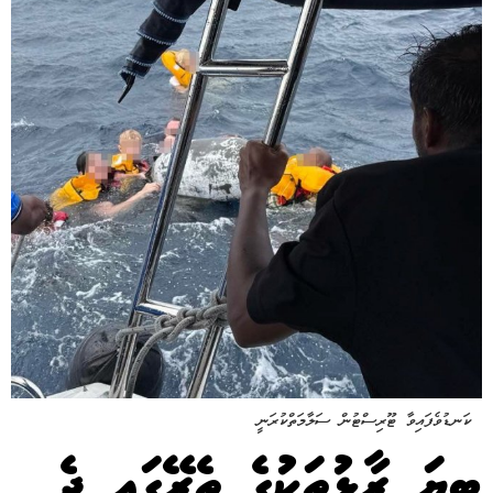
ކަނޑުވެފައިވާ ޓޫރިސްޓުން ސަލާމަތްކުރަނީ
ބިޔަ ރާޅުތަކުގެ ތެރޭގައި ދެ