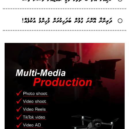
ދަރިންނާ އޮންނަ ގުޅުން ބަދަހިކުރަން މުހިންމު އުކުޅެއް!