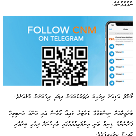
ނުފުއްޕުނެވެ.
ލޯންޗު އަޑިއަށް ދިޔައިރު ދަތުރުކުރަމުން ދިޔައީ ދިގުރަށުން
މާލެއަށެވެ.
Advertisement
ބްރެޒިލްއަށް ނިސްބަތްވާ ޑޮކްޓަރު ކައިއޯ ގޯމްސް އަދި އޭނާގެ އަނބިމީހާ
ފަރްނާންޑާ ޑިނިޒް ވަނީ އިންޓަވިއުއެއްގައި އެމީހުނަށް ދިމާވި ބިރުވެރި
ހާދިސާ ކިޔައިދީފައެވެ.