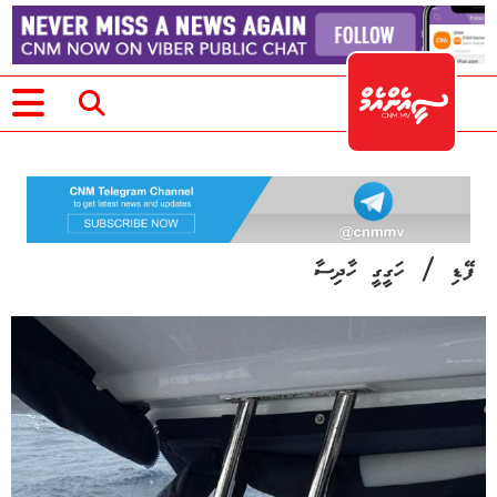
/
ފޭޑި
ހަގީގީ ހާދިސާ