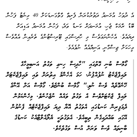
އެ ދުވަހު އުޅަނދު ދަތުރުކުރަން ފެށިތާ ގާތްގަނޑަކަށް 40 މިނެޓު ފަހުން
ބޮޑު ރާޅަކާ ޖެހި، އުޅަނދަށް ކަނޑު ވަދެ، ފަހުން އުޅަނދު އަޑިއަށް
ދިޔައެވެ. އެހެންނަމަވެސް މި ހާދިސާގައި ޓޫރިސްޓުންގެ ތެރެއިން އެއްވެސް
މީހަކަށް ޖިސްމާނީ އަނިޔާއެއް ނުވެއެވެ.
ގޯމްސް ބުނި ގޮތުގައި "ހާދިސާ ހިނގި ވަގުތު އަނބިމީހާގެ
ލައިފްޖެކެޓު ނުފުއްޕުނު. ހަމަ އެހެންމެ އިތުރަށް ވައި ލައިފްޖެކެޓަށް
ހޭނެގޮތެއް ވެސް ނުވި،" ގޯމްސް ބުންޏެވެ. ގޯމްސް އަށް އޭނާގެ
ލައިފް ޖެކެޓަށްވެސް އެ ވަގުތު ވައެއް ނުޖެހުނެވެ. މިހެންކަމުން
ދެމަފިރިން ކަނޑުގައި އެވަގުތު އޮޔާ ދިޔަ ލައިފްޖެކެޓެއް ފެނުމުން
އޭގައި ބައްދައިގެން ތިބީއެވެ. އެވަގުތަކީ ޔެލޯއެލާޓާއެކު ކަނޑުގެ
ބާނިތައް ވެސް ވަރަށް އުސް ވަގުތެކެވެ.