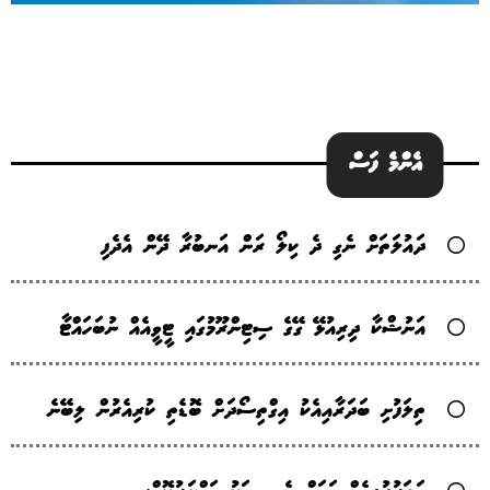
އެންމެ ފަސް
ދައުލަތަށް ނެގި ދެ ކިލޯ ރަން އަނބުރާ ދޭން އެދެފި
އަނުޝްކާ ދިރިއުޅޭ ގޭގެ ސިޓިންރޫމުގައި ޓީވީއެއް ނުބަހައްޓާ
ތިލަފުށި ބަދަރާއިއެކު އިގްތިސޯދަށް ބޮޑެތި ކުރިއެރުން ލިބޭނެ