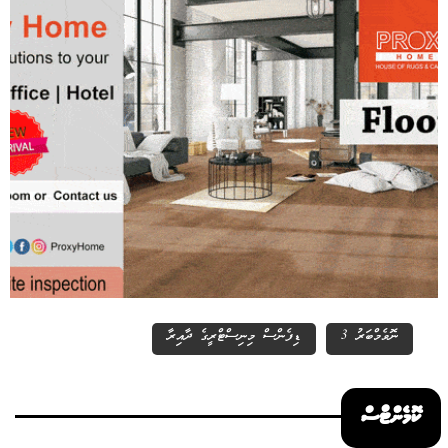
ނޮވެމްބަރު 3
ޑިފެންސް މިނިސްޓްރީގެ ދާއިރާ
ކޮމެންޓްސް