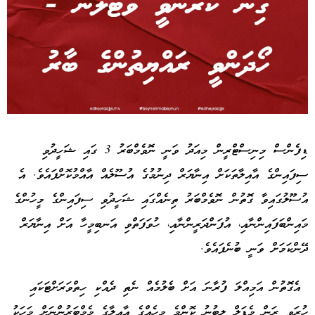
Advertisement
ޑިފެންސް މިނިސްޓްރީން މިއަދު ވަނީ ނޮވެމްބަރު 3 ގައި ޝަހީދުވި
ސިފައިންގެ އާއިލާތަކަށް އިނާޔަރް ދިނުމުގެ އުސޫލެއް އާއްމުކޮށްފައެވެ. އެ
އުސޫލުގައިވާ ގޮތުން ނޮވެމްބަރު ތިނެއްގައި ޝަހީދުވި ސިފައިންގެ މީހުންގެ
މައިންބަފައިންނާއި، އުފަންދަރީންނާއި، ހުވަފަތްވި އަނބިމީހާ އަށް އިނާޔަރް
ދޭންކަމަށް ވަނީ ބުނެފައެވެ.
އެގޮތުން އަމިއްލަ ފުރާނަ އަށް ބެލުމެއް ނެތި ދެއްކި ހިތްވަރަށްޓަކައި
ހުރަވީ ރަން މެޑަލް ލިބުނު ކޮންމެ މީހެއްގެ އާއިލާގެ މެމްބަރުންނަށް މަހަކު