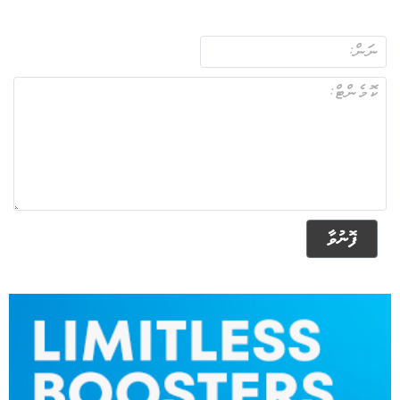
ފޮނުވާ