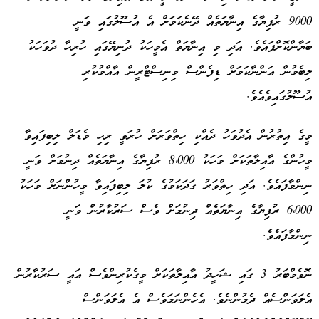
9000 ރުފިޔާގެ އިނާޔަތެއް ދޭނެކަމަށް އެ އުސޫލުގައި ވަނީ
ބަޔާންކޮށްފައެވެ. އަދި މި އިނާޔަތް އެމީހަކު ދުނިޔޭގައި ހުރިހާ ދުވަހަކު
ލިބެމުން އަންނާކަމަށް ޑިފެންސް މިނިސްޓްރީން އާއްމުކުރި
އުސޫލުގައިވެއެވެ.
މީގެ އިތުރުން އެދުވަހު ދެއްކި ހިތްވަރަށް ހުރަވީ ރިހި މެޑަލް ލިބިފައިވާ
މީހުންގެ އާއިލާތަކަށް މަހަކު 8،000 ރުފިޔާގެ އިނާޔަތެއް ދިނުމަށް ވަނީ
ނިންމާފައެވެ. އަދި ހިތްވަރު ގަދަކަމުގެ ކުލަ ލިބިފައިވާ މީހުންނަށް މަހަކު
6،000 ރުފިޔާގެ އިނާޔަތެއް ދިނުމަށް ވެސް ސަރުކާރުން ވަނީ
ނިންމާފައެވެ.
ނޮވެމްބަރު 3 ގައި ޝަހީދު އާއިލާތަކަށް މީގެކުރިންވެސް އައީ ސަރުކާރުން
އެލަވަންސެއް ދެމުންނެވެ. އެހެންނަމަވެސް އެ އެލަވަންސް