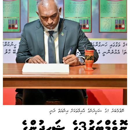
ނޮވެމްބަރު 3ގެ ޝަހީދުންގެ އާއިލާތަކަށް އިނާޔަތް ދެނީ
ނޮވެމްބަރު3ގެ ޝަހީދުންގެ