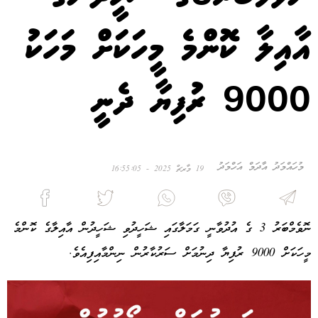
އާއިލާ ކޮންމެ މީހަކަށް މަހަކު
9000 ރުފިޔާ ދެނީ
މުހައްމަދު އާދަމް އަހްމަދު
19 މާރޗް 2025 - 16:55:05
ނޮވެމްބަރު 3 ގެ އުދުވާނީ ގަމަލާގައި ޝަހީދުވި ޝަހީދުން އާއިލާގެ ކޮންމެ
މީހަކަށް 9000 ރުފިޔާ ދިނުމަށް ސަރުކާރުން ނިންމާއިފިއެވެ.