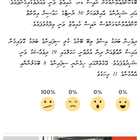
ބޮޑުކޮށްދެއްވާނެކަަމަށް ރައީސް ޑރ. މުއިއްޒު ވަނީ ވައުދުވެޑައިގެންފައެވެ.
އަދި ޝަހީދުންގެ އާއިލާތަކަށް 50 ޔުނިޓްގެ ހައުސިން އިމާރާތް
ކޮށްދެއްވާނެކަމަށްވެސް ރައީސް މުއިއްޒު ވަނީ ވިދާޅުވެފައެވެ.
ދިވެހިން ބަޔަކު އިސްވެ ތިބޭ ބޭރުގެ ކުލީ ސިފައިންގެ ބަޔަކު ގޮވައިގެން
އައިސް ރާއްޖެއަށް ދިން އުދުވާނީ ހަމަލާގައި 19 ދިވެއްސަކު ވަނީ
ޝަހީދުވެފައެވެ. އޭގެތެރޭގައި ހިމެނެނީ ސިފައިންގެ 8 ބޭކަލުންނާއި
އާއްމުންގެ 11 މީހަކެވެ.
100%
0%
0%
0%