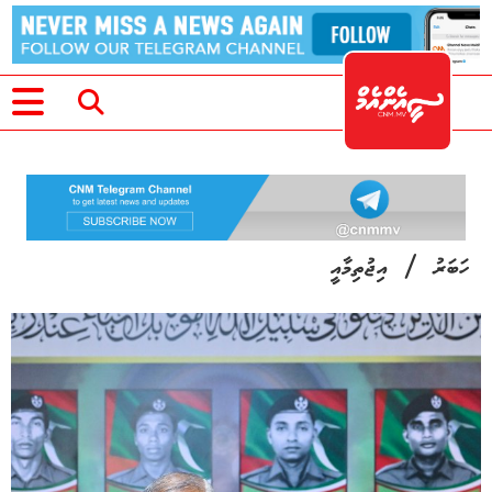
/
ހަބަރު
އިޖުތިމާއީ