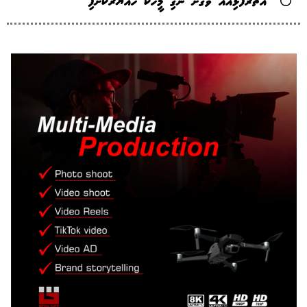
އަތަރުފުޅިއެއް ވަގަށް ނެގި މީހަކު ހައްޔަރުކޮށްފި