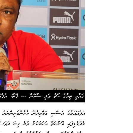
ގައުމީ ޓީމުގެ ކޯޗު އަލީ ސުޒޭން --- ފޮޓޯ: އެފްއޭ
އެފްއޭއެމުގެ އަސާސީ ގަވާއިދުން ކުޅުންތެރިންނަށް ލ
މެދުކެޑިފައި އޮންނަތާ އަހަރަކަށް ވުރެ ގިނަ ދުވަސ