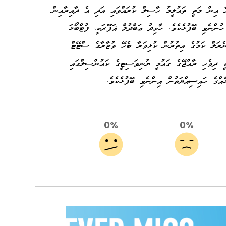
ރާ އިން މަތީ ތައުލީމު ހާސިލް ކުރައްވައި އަދި އެ ދާއިރާއިން
ހުންނެވި ބޭފުޅެކެވެ. ހާމިދު ޢަބްދުލް ޣަފޫރަކީ، ފުޓްބޯޅަ
ަލް ކަމުގެ އިތުރުން ކުޅިވަރާ ބެހޭ ވުޒާރާގެ ސްޓޭޓް
ކީ ދިވެހި ރާއްޖޭގެ ގައުމީ ޔުނިވަސިޓީގެ ކައުންސިލްގައި
ްގެ ހައިސިއްޔަތުން އިންނެވި ބޭފުޅެކެވެ.
0%
0%