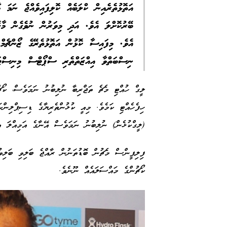
އަތޮޅުތެރެއިން ކްލަބެއް ކޮލިފައިވެއްޖެ ނަމަ
އެވެ. މިފައިސާ ކޮޅުން އަތޮޅުތެރޭގެ ޒޯންޗެމް
ނިސްބަތްވާ އިއްޒަތްތެރި ސްޕޯޓްސް މިނިސް
ލީގް ހުއްޓި މެޗެ ތަޖްރިބާ ނުލިބުނު ނަމަވެސް، ކޯޗ
ހިފެހެއްޓި ކަމެވެ. މިއީ ކުޅުންތެރިޔާގެ ޑިސިޕްލިންކ
(ލީގްކުޅެން) ނުލިބުނު ނަމަވެސް އޭނާގެ އަމިއްލަ އި
ފިލިޕީންސް މެޗުން ބޮޑުތަނުން ރާއްޖެ ބަލިވި ބަލިވުމ
ކޯޗުންގެ މައްސަލައެއް ނޫނެވެ.