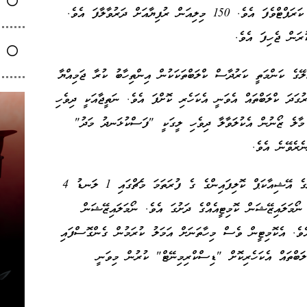
ގޮސްފައި ވަނީ ފަހަތަށެވެ. ރާއްޖޭގެ ފުޓުބޯޅަ އޮތީ ކަރަޕްޓްވެފަ އެވެ. 150 މިލިއަން ރުފިޔާއަށް ދަރުވާލާފަ އެވެ.
ޭގެ ކަންމަތީ ކަރުދާސް ކްލަބްތަކަކުން އިންތިހާބު ކުރާ ޖަމިއްޔާ
ގަދަ ކްލަބްތައް އެވަނީ އެކަހެރި ކޮށްފަ އެވެ. ނަތީޖާއަކީ ދިވެހި
 މާލެ ޒޯނުން އެކުލަވާލާ ދިވެހި ލީގަކީ "ފަސްކުޅަނދު މަދު"
ެރެވޭނެ އެވެ.
މީގެ ދެ އަހަރު ފަހުން ބާއްވާ 2027 ވަނަ އަހަރުގެ އޭޝިއާކަޕް ކޮލިފައިންގެ ގެ ފުރަތަމަ މެޗްގައި 1 ލަނޑު 4
ޯމަލައިޒޭޝަން ކޮމިޓީއެއްގެ ދަށުގަ އެވެ. ނޯމަލައިޒޭޝަން
ވެ. އެކޮމިޓީން ވެސް މިހާތަނަށް އަމަލު ކުރަމުން ގެންގޮސްފައި
ަބްތައް އެކަހެރިކޮށް "ޑިސްކްރިމިނޭޓް" ކުރުން މިވަނީ