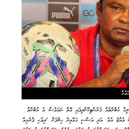
އެމް
ީގް މުބާރާތެއް ގެރެންޓީކޮށްދީފައި އޮތް ނަމަވެސް، އެ މުބާރާތް
ް ވެއްޖެ އެވެ. އަދި އަސާސީ ގަވާއިދާ ހިލާފަށް "ދިވެހި ޕްރެމިއާ