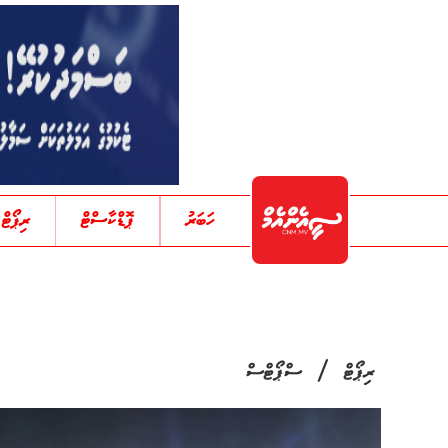
ހަބަރު
ޕޮޑްކާސްޓް
ރިޕޯޓް
/
ރިޕޯޓް
ސްޕޯޓްސް