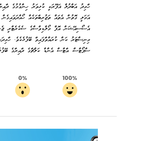
ހާމިދު އަބްދުލް ޣަފޫރަކީ ކުޅިވަރު ހިންގުމުގެ ދާއި
އަމަލީ ގޮތުން އެތައް ތަޖުރިބާތަކެއް ހޯއްދަވައިގެން 
އެސޯސިއޭޝަން އޮފް މޯލްޑިވްސްގެ ސެކެރެޓްރީ ޖެނެރ
މިނިސްޓަރު ކަން ކުރައްވާފައިވާ ބޭފުޅެކެވެ. ހާމިދަ
ސްޕޯޓްސް، އާޓްސް އެންޑް ކަލްޗާގެ ދާއިރާގެ ބޭފުޅެއ
0%
100%