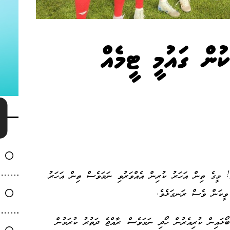
ން ގައުމީ ޓީމެއް
ެ! މީގެ ތިން އަހަރު ކުރިން އެއްވަރުވި ނަމަވެސް ތިން އަހަރު
 ވީކަން ވެސް ރަނގަޅެވެ.
ޓުބޯޅައިން ކުރިއެރުން ހޯދި ނަމަވެސް، ރާއްޖެ ދަތުރު ކުރަމުން