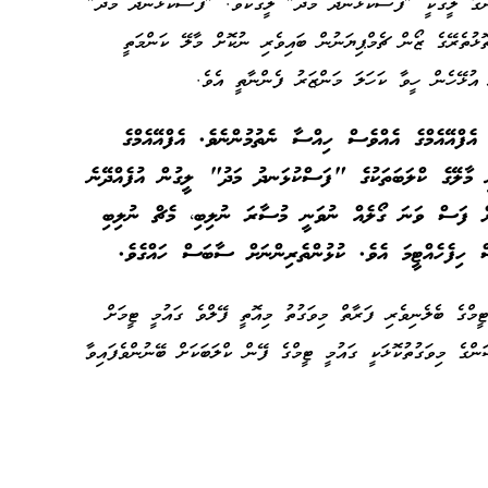
ންގާ ލީގަކީ "ފަސްކުޅަނދު މަދު" ލީގެކެވެ. "ފަސްކުޅަނދު މަދު"
ޅުތެރޭގެ ޒޯން ޗެމްޕިޔަނުން ބައިވެރި ނުކޮށް މާލޭ ކަންމަތީ
 އުޅޭހެން ހީވާ ކަހަލަ މަންޒަރު ފެންނާތީ އެވެ.
ެފްއޭއެމްގެ އެއްވެސް ހިއްސާ ނެތުމުންނެވެ. އެފްއޭއެމްގެ
ި މާލޭގެ ކްލަބަތަކުގެ "ފަސްކުޅަނދު މަދު" ލީގުން އުފެއްދޭނެ
ޅަށް ފަސް ވަނަ ގޯލެއް ނުވަނީ މުސާރަ ނުލިބި، މެޗް ނުލިބި
ް ހިފެހެއްޓީމަ އެވެ. ކުޅުންތެރިންނަށް ސާބަސް ހައްގެވެ.
ީމްގެ ބެލެނިވެރި ފަރާތް މިވަގުތު މިއޮތީ ފޭލްވެ ގައުމީ ޓީމަށް
ްގެ މިވަގުތުކޮޅަކީ ގައުމީ ޓީމްގެ ފޭން ކްލަބަކަށް ބޭނުންވެފައިވާ