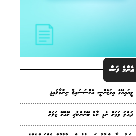
އެންމެ ފަސް
ވީއައިއޭގެ އިމަޖެންސީ އެކްސަސައިޒް ނިންމާލައިފި
ދައްތަ ވަގަށް ނެގި ކާޑު ބޭނުންކުރި ކޮއްކޮ ޖަލަށް