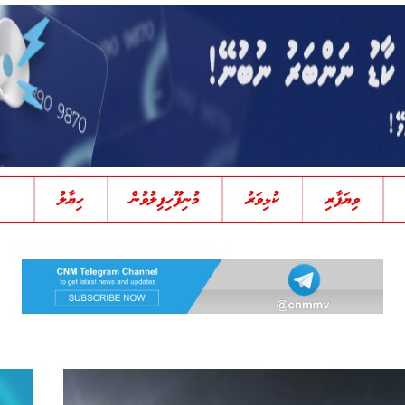
ވިޔަފާރި
ކުޅިވަރު
މުނިފޫހިފިލުވުން
ހިޔާލު