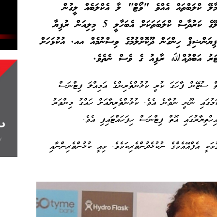
 މާލޭ ކްލަބްތައް އެއްވެ "ވޯޓް" ލާ އެކްލަބެއް ލީގުން
ބޭރުކޮށްލަ އެވެ. އަދި މިވަރުން ނުވެގެން މާލޭގެ ކަރުދާސް ކްލަބަތަކަށް އެބަހާލީ 5 މިލިއަން ރުފިޔާ
ޕިޔަންޝިޕް ހިންގަން ދޫކޮށްލުމުގެ ވިސްނުމެއް އއ. އުކުޅަހަށް
ޓަރު އަބްދުއްﷲ ރާފިއު ގެ ވެސް ނެތެވެ.
ް ސުޒޭން ފާހަގަ ކުރީ ކުޅުންތެރިންގެ އަމިއްލަ ފިޓްނަސް
ަމުގައި ނޫނީ ނުވާނެ އެވެ. ކުޅުންތެރިޔާއަށް ހައްގު މިންވަރު
ހްތިޔާރުގައި އޮތް ފިޓްނަސް ހިފަހައްޓައިފި އެވެ.
ަކީ އެފްއޭއެމްގެ ނުކުޅެދުންތެރިކަމެވެ. މިއީ ކުޅުންތެރިންނާއި