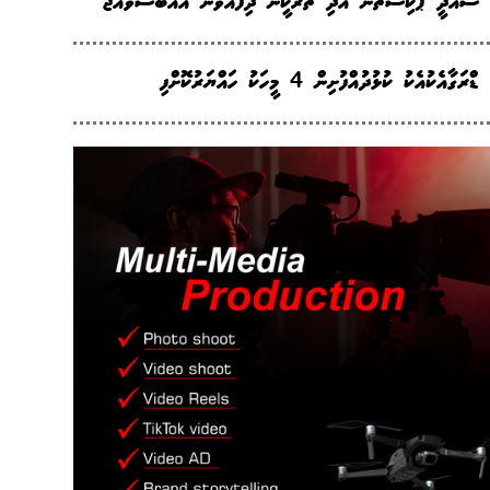
ސައުދީ ޕާކިސްތާނު އަދި ތުރުކީން ދިފާއުވާން އެއްބަސްވެއްޖެ
ޑްރަގާއެކުއެކު ކުޅުދުއްފުށިން 4 މީހަކު ހައްޔަރުކޮށްފި