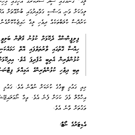
ލީގް" ގެނަމުގައި ސީދާ ސަރުކާރުގެ އެހީގައި މިހި
ލީގަކަށް ވަނީ އަސާސީ ގަވާއިދުގައި ބުނާގޮތަށް އަތޮ
ކަރުދާސް ކްލަބްތަކެއް ދިވެހި ލީގް ހައިޖެކްކޮށްގެން
ފިލިޕީންސްއާ ދެކޮޅަށް ކުޅުނު މެޗުން ބަލިވީ އ
ހިއްސާ ގޮތުގައި ވާރުތަވެފައި އޮތް ހަމައެކަނ
ކުޅުންތެރިން އެތިބީ އުފެދިފަ އެވެ. އިދިކޮ
ތިބި ދިވެހި ކުޅުންތެރިންގެ އަމިއްލަ ފިޓްނަސ
މިއީ ގައުމީ ޓީމްގެ ކުށަކަށް ނުވާނެ އެވެ. ގައުމީ ޓ
އިހްމާލް ވެފަ ކަމަށް ފެނެ އެވެ. ވީމާ ނޯމަލައިޒޭޝަނ
ވަގުތަށް ވާނެ އެވެ.
އެޑިޓަރުގެ ނޯޓް: