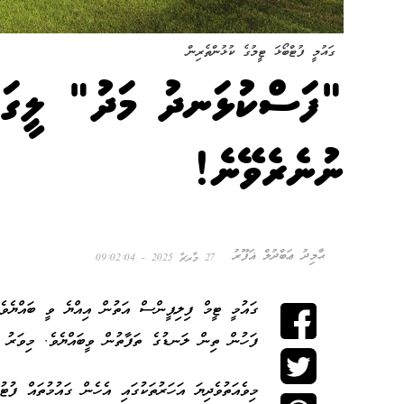
ގައުމީ ފުޓްބޯޅަ ޓީމުގެ ކުޅުންތެރިން
"ފަސްކުޅަނދު މަދު" ލީގަކު
ނުނެރެވޭނެ!
ޙާމިދު ޢަބްދުލް ޣަފޫރު
27 މާރޗް 2025 - 09:02:04
ގައުމީ ޓީމް ފިލިޕީންސް އަތުން އިއްޔެ ވީ ބައްޔެވ
ފަހުން ތިން ލަނޑުގެ ތަފާތުން ވީބައްޔެވެ. މިވަރު
މިވެއަތުވެދިޔަ އަހަރުތަކުގައި އެހެން ގައުމުތައް ފު