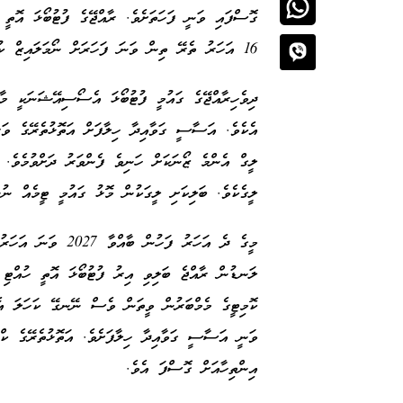
16 އަހަރު ތެރޭ ތިން ވަނަ ފަހަރަށް ނޯމަލައިޒް ކުރަން ޖެހިފަ އެވެ.
ދިވެހިރާއްޖޭގެ ގައުމީ ފުޓުބޯޅަ އެސޯސިއޭޝަނަކީ މާލ
އެކެވެ. އަސާސީ ގަވާއިދާ ހިލާފަށް އަތޮޅުތެރޭގެ ވަރު
ލީގް އެންމެ ޒޯނަކަށް ހަނިވެ ފެންވަރު ދަށްވުމެވެ.
ލީގެކެވެ. ބަލިކަށި ލީގަކުން މޮޅު ގައުމީ ޓީމެއް ނުނ
ލަނޑުން ރާއްޖެ ބަލިވި އިރު ފުޓުބޯޅަ އޮތީ ހުއްޓި ނ
ކޮމިޓީގެ މެމްބަރުން ވީތަން ވެސް ނޭނގޭ ކަހަލަ އެ
ވަނީ އަސާސީ ގަވާއިދާ ހިލާފަށެވެ. އަތޮޅުތެރޭގެ ކްލ
އިންތިހާއަށް ގޮސްފަ އެވެ.