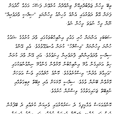
ތިބޭ މީހުން ޖަވާބުދާރީކޮށް ޒިންމާދާރު ކުރެވޭނެ ފަސޭހަ މަގެއް ހޯދުމަށް
ފަށަން އޮތް ދަތުރުގައި އެންމެ މުހިންމު މީހުންނަކީ "ސިޔާސީ ވާދަވެރިޔާ"
ނޫން މީހާ ނުވަތަ މީހުން ނެވެ.
ސަބަބަކީ އަންނަން ހުރި ގައުމީ އިންތިހާބުތަކުގައި ވާދަ ކުރުމުގެ ޝައުގު
ހުންނަ މީހުންނަށް "އިސްލާހު" ކުރަން އުނދަގޫވުމެވެ. އެއީ އޭނާގެ
ސިޔާސީ ވާދަވެރިންނާއި ފާރަވެރިން ގިނަވުމެވެ. އަދި އޭނާ ވާދަ ކުރަން
ހިތު އަޅައިގެން އުޅޭ އިންތިހާބުން މޮޅުވާން ގެންގުޅޭ ނިންމުންތަކުގައި
"އަމިއްލަ އެދުން" އިސްކުރެވުމެވެ. ކޮންމެ ހާލެއްގައި ވެސް އަވަހަށް
މޮޅުވާން ބޭނުން ވުމެވެ. ސިޔާސީ މޮޅަކަށް އެދި ލިބޭތާ ލިބިގަތުމާއި
ނުލިބޭތާ ޖަހައިގަތުމުގެ ވިސްނުން ހުރުމެވެ.
ކޮންމެއަކަސް އެމްޑީޕީގެ ދެ ސަރުކާރުގައި ވެރިކަން ކުރެއްވި ދެ ބޭފުޅުން