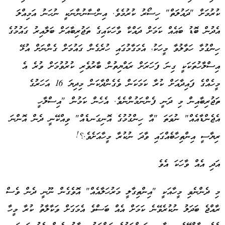
ކުރުމަށް "ދައުލަތް" ހިސޯރު ކުރުމެވެ. އިންސާނުންނަކީ ނުހަނު އަމިއްލަ
އެދުން ބޮޑު ބައެއް ކަމަށް ދައްކާ ވާހަކައިގެ ތަޖުރިބާއަށް ބަލާއިރު ގައުމުގެ
ހިންގުމާ ހަވާލުވާ މީހަކު، އެމަގާމުގައި ހުރެގެން ގައުމަށް ގެންނަށް އުޅޭ
އިސްލާހުތަކަކީ ގިނަ ފަހަރަށް ރައްޔިތުން ބާރުވެރި ކުރުވުމަށް ވުރެ އެ
މީހެއްގެ ފައިދާއަށް ކުރާ ކަމަކަން ވެގެންދާކަން މިދިޔަ 16 އަހަރުގެ
ތަޖުރިބާއިން މި ދަނީ ފެންނަމުންނެވެ. އެހެން ކަމުން "އިސްލާހީ
އެޖެންޑާއެއް" ނުވަތަ "އާ ހިންގުމުގެ އޮނިގަނޑެއް" ވިއްކޭނީ ދެން އޮންނަ
ރިޔާސީ އިންތިހާބެއްގައި ވާދަ ނުކުރާ މީހާއަށެވެ.؟!
އަދި އެއް ވާހަކަ އެވެ
މި ދެންނެވި މީހާއަކީ "އިންތިގާލީ މަރުހަލާއެއް" އޮވެގެން ނޫނީ ދެން ވެސް
ރާއްޖެ ބަދަލު ނުކުރެވޭނެ ކަމަށް އެއް ބަސްވެ އެމަގަށް ވަކާލާތު ކުރާ މީހާ