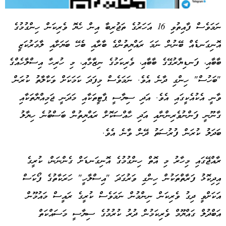
ނަމަވެސް ފާއިތުވި 16 އަހަރުގެ ތަޖުރިބާ އިން ހެޔޮ ވެރިކަން ހިންގުމުގެ
އޮނިގަނޑެއް ބޭނުން ނަމަ ރައްޔިތުންގެ ބާރާއި ބެހޭ ބަޔަށާއި ލާމަރުކަޒީ
Advertisement
ބާބާއި، ފަނޑިޔާރުގޭގެ ބާބާއި، ވެރިކަމުގެ ނިޒާމާއި، މި ހުރިހާ އިސްލާހެއްގެ
"ބަހުސް" ހިންގި ދާނެ އެވެ. ނަމަވެސް މިފަދަ ކަމަކަށް ވަކާލާތު ކުރަން
ވާނީ އެކުއެކީގައި އެވެ. އަދި ސިޔާސީ ޕާޓީތަކާއި މަދަނީ ޖަމިއްޔާތަކާއި
ގާނޫނީ ފަންނުވެރިންނާއި އަދި ހާއްސަކޮށް ރައްޔިތުން ބަސްބުނެ ހިޔާލު
ބަދަލު ކުރަން ފުރުސަތު ދޭން ވާނެ އެވެ.
ރާއްޖޭގައި މިހާރު މި އޮތް ހިންގުމުގެ އޮނިގަނޑަށް ގެންނަން، ކުރީގެ
އިދިކޮޅު ފަރާތްތަކުން ހިންގި ވަރުގަދަ "އިސްލާހީ" ހަރަކާތުގެ ފޯކަސް
އަކަށްވީ ދިގު ވެރިކަން ނިންމުން ނަމަވެސް ކުރީގެ ރައީސް މައުމޫން
އަބްދުލް ގައްޔޫމް ވެރިކަމުން ދުރު ކުރުމުގެ ސިޔާސީ މަސައްކަތް