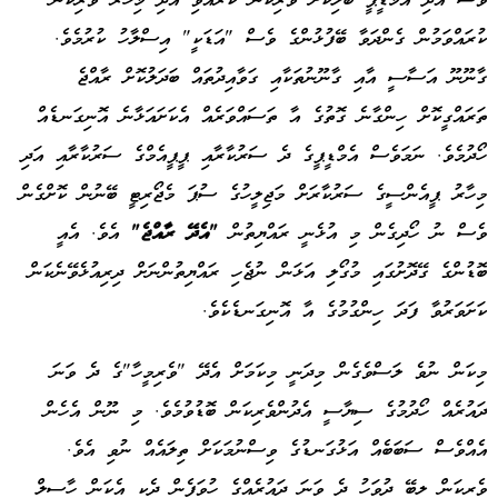
ވެސް އަދި އެމްޑީޕީ ބަލިކޮށް ވެރިކަން ކުރެއްވި އަދި މިހާރު ވެރިކަން
ކުރައްވަމުން ގެންދަވާ ބޭފުޅުންގެ ވެސް "އަޑަކީ" އިސްލާހު ކުރުމެވެ.
ގާނޫނޫ އަސާސީ އާއި ގާނޫނުތަކާއި ގަވާއިދުތައް ބަދަލުކޮށް ރާއްޖެ
ތަރައްގީކޮށް ހިންގާނެ ގޮތުގެ އާ ތަސައްވަރެއް އެކަށައަޅާނެ އޮނިގަނޑެއް
ހޯދުމެވެ. ނަމަވެސް އެމްޑީޕީގެ ދެ ސަރުކާރާއި ޕީޕީއެމްގެ ސަރުކާރާއި އަދި
މިހާރު ޕީއެންސީގެ ސަރުކާރަށް މަޖިލީހުގެ ސުޕަ މެޖޯރިޓީ ބޭނުން ކޮށްގެން
ވެސް ނު ހޯދިގެން މި އުޅެނީ ރައްޔިތުން
"އެދޭ ރާއްޖެ"
އެވެ. އެއީ
ބޮޑުންގެ ގޭދޮށުގައި މުގޯލި އަޅަން ނުޖެހި ރައްޔިތުންނަށް ދިރިއުޅެވޭނެކަން
ކަށަވަރުވާ ފަދަ ހިންގުމުގެ އާ އޮނިގަނޑެކެވެ.
މިކަން ނުވެ ލަސްވެގެން މިދަނީ މިކަމަށް އެދޭ "ވެރިމީހާ"ގެ ދެ ވަނަ
ދައުރެއް ހޯދުމުގެ ސިޔާސީ އެދުންވެރިކަން ބޮޑުވުމެވެ. މި ނޫން އެހެން
އެއްވެސް ސަބަބެއް އަޅުގަނޑުގެ ވިސްނުމަކަށް ތިލައެއް ނުވި އެވެ.
ވެރިކަން ލިބޭ ދުވަހު ދެ ވަނަ ދައުރެއްގެ ހުވަފެން ދެކި އެކަން ހާސިލް