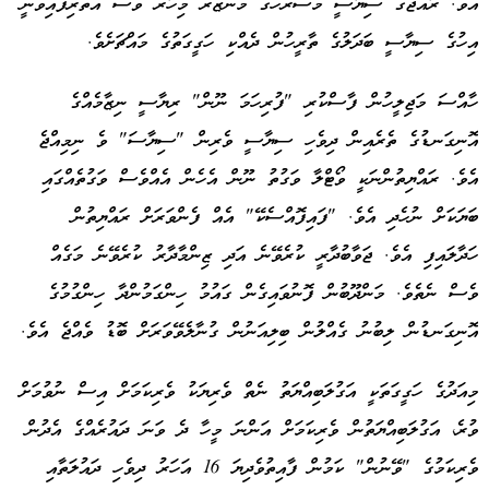
އެވެ. ރާއްޖޭގެ ސިޔާސީ މަސްރަހުގެ މަންޒަރު މިހާރު ވެސް އެތުރިފައިވަނީ
އިހުގެ ސިޔާސީ ބަދަލުގެ ތާރީހުން ދެއްކި ހަގީގަތުގެ މައްޗަށެވެ.
ހާއްސަ މަޖިލީހުން ފާސްކުރި "ފުރިހަމަ ނޫން" ރިޔާސީ ނިޒާމެއްގެ
އޮނިގަނޑުގެ ތެރެއިން ދިވެހި ސިޔާސީ ވެރިން "ސިޔާސަ" ވެ ނިމިއްޖެ
އެވެ. ރައްޔިތުންނަކީ ވޯޓްލާ ވަގުތު ނޫން އެހެން އެއްވެސް ވަގުތެއްގައި
ބަޔަކަށް ނުހެދި އެވެ. "ފައިފޮއްސެކޭ" އެއް ފެންވަރަށް ރައްޔިތުން
ހަދާލައިފި އެވެ. ޖަވާބުދާރީ ކުރެވޭނެ އަދި ޒިންމާދާރު ކުރެވޭނެ މަގެއް
ވެސް ނެތެވެ. މަންދޫބުން ފޮނުވައިގެން ގައުމު ހިންގަމުންދާ ހިންގުމުގެ
އޮނިގަނޑުން ލިބުނު ގެއްލުން ބިލިއަނުން ގުނާލެވޭވަރަށް ބޮޑު ވެއްޖެ އެވެ.
މިއަދުގެ ހަގީގަތަކީ އަގުލަބިއްޔަތު ނެތް ވެރިޔަކު ވެރިކަމަށް އިސް ނުވުމަށް
ވުރެ، އަގުލަބިއްޔަތުން ވެރިކަމަށް އަންނަ މީހާ ދެ ވަނަ ދައުރެއްގެ އެދުން
ވެރިކަމުގެ "ވޭނުން" ކަމުން ފާއިތުވެދިޔަ 16 އަހަރު ދިވެހި ދައުލަތާއި