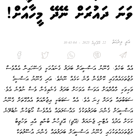
ވަނަ ދައުރަށް ނޭދޭ މީހާއަށް!
އަލީ މިދުހަތު
22 އޭޕްރީލް 2025 - 10:43:04
އެއް ބަހެވެ. ގާނޫނު އަސާސީއަށް ބަދަލު ގެނައުމަކީ ފަސޭހައިން އެއްވެސް
މުޖުތަމައެއްގައި ކޮށްގެން ވާނެ ކަމެއް ނޫނެވެ. އަދި ގާނޫނު އަސާސީގެ
ވަކިވަކި މާއްދާއަށް އަވަސް އަވަހަށް ބަދަލު ގެނެވިގެން ވެސް ނުވާނެ އެވެ.
ސަބަބުތައް ވަރަށް ގިނަ އެވެ. އެއް ސަބަބަކީ އިޖުރާއަތާ އެއްގޮތަށް ގާނޫނު
އަސާސީއަށް ގެންނަ ބަދަލުތަކުގެ މައްސަލަތައް އެއްވެސް ކޯޓަކުން ނުބެލޭނެ
ކަމަށް އަދުގެ އެޓާނީ ޖެނަރަލް (އޭޖީ) އޮފީހުން ބުނާތީ އާއި ތަހުޒީބު
މުޖުތަމައުތަކުގައި ގާނޫނު އަސާސީއަށް ބަދަލުތައް ގެންނަ އުސޫލުތަކާ