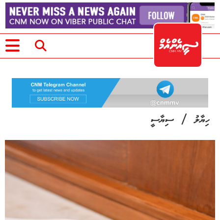
/
ހިޔާލު
ސިޔާސީ