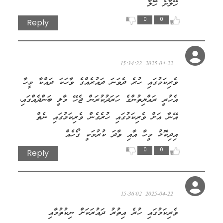
ހޭލާށެ ހޭލާ
0
0
Reply
އީސަ
2025-04-22 15:34:22
ވެރިކަމުގައި ހުރެ ދެވަނަ ދައުރެއްގެ ވާހަކަ ދައްކާ މީހާ
އެހުރީ ރައްޔިތުންގެ ހަރަދުކުރަން ޖެހޭ މާލީ ބަންދެއްގައި،
އޭނާ އަށް ވެރިކަމުގައި ހުރެގެން ވެރިކަމުގައި ނެތް
އިދިކޮޅު މީހާ އާއި ވާދަ ކުރުމަކީ ގޯހެއް
0
0
Reply
ނޫރައްދީން
2025-04-22 15:36:02
ވެރިކަމުގައި ހުރެ އިތުރު ދައުރަކަށް ނިކުތުމާއި