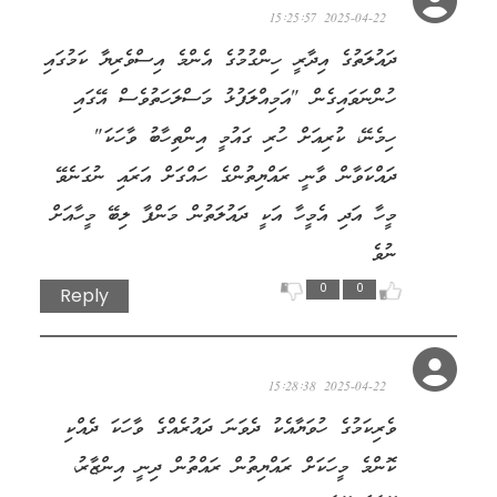
2025-04-22 15:25:57
ދައުލަތުގެ އިދާރީ ހިންގުމުގެ އެންމެ އިސްވެރިޔާ ކަމުގައި
ހުންނަވައިގެން "އަމިއްލަފުޅު މަސްލަހަތުވެސް އޭގައި
ހިމެނޭ، ކުރިއަށް ހުރި ގައުމީ އިންތިހާބު ވާހަކަ"
ދައްކަވާން ވާނީ ރައްޔިތުންގެ ހައްގަށް އަރައި ނުގަނެވޭ
މީހާ އަދި އެމީހާ އަކީ ދައުލަތުން މަންފާ ލިބޭ މީހާއަށް
ނުވެ
0
0
Reply
އަންވަރު
2025-04-22 15:28:38
ވެރިކަމުގެ ހުވަޔާއެކު ދެވަނަ ދައުރެއްގެ ވާހަކަ ދެއްކި
ކޮންމެ މީހަކަށް ރައްޔިތުން ރައްތުން ދިނީ އިންޒާރު،