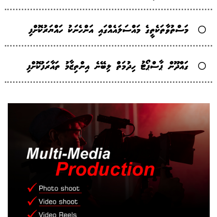
މަސްތުވާތަކެތީގެ މައްސަލައެއްގައި އަންހެނަކު ހައްޔަރުކޮށްފި
ގައްދޫން ޕާސްޕޯޓު ހިދުމަތް ލިބޭނެ އިންތިޒާމު ތައާރަފުކޮށްފި