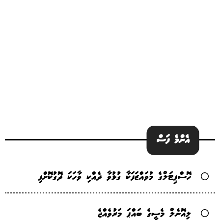
އެންމެ ފަސް
ހޮސްޕިޓަލްގެ މުވައްޒަފަކާ ގުޅުވާ ދެއްކި ވާހަކަ ދޮގުކޮށްފި
ލިއޮނެލް މެސީގެ ބައްޕަ މަރުވެއްޖެ