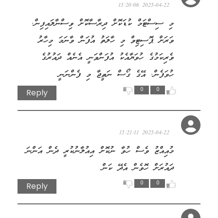
2025-04-22 15:20:06
މި ސިސްޓަމް ކުޑަކޮށް ދިރާސާކޮށް ވިސްނާލައިފިން.
ވަރަށް ޕޮސިޓިވް މި ހާލަތު އުފަން ވާނަމަ މިހާރު
ވެރިކަމުގެ ހުވަޔާއެކު އުފަންވަނީ އެނެއް ދައުރުގެ
ހުވަފެން. އޭގެ ގޯސް ނަތީޖާ މި ފެންނަނީ
0
0
Reply
ނަސީމް
2025-04-22 15:21:11
މުއިއްޒު ވެސް ހުވާ ނުކޮށް އިއުލާނުކުރީ ދެން އަންނަ
ދައުރަށް ހޮވެން އެދޭ ކަން
0
0
Reply
އަލީ