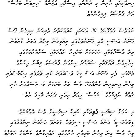
ހިނގާދިޔައީ ކުރިން މި ދެންނެވި އިސްލާހީ އެޖެންޑާ "މިނިވަން ބަހުސް"
އަށް ފުރުސަތު ލިބިގެންނެވެ.
ނަމަވެސް މައުމޫނުގެ 30 އަހަރުވީ ހުދުމުހުތާރު ވެރިކަން ނިމިގެން ގޮސް
ގާނޫނު އަސާސީ އާއި ގާނޫނުތަކުގައި ލިޔެވިގެން މިހާރު އަމަލު ކުރަމުން
މިދާ އުސޫލުތަކާއި ހަމަތަކަށް ބަލާއިރު، ދައުލަތާއި ސަރުކާރުތަކުގައި
ހިމެނިގެން ދައުލަތާއި ސަރުކާރު ހިންގަން ފުރުސަތު ލިބުނު މީހުންގެ
ތެރޭގައި، ފެހި ގާނޫނު އަސާސީން ތަސައްވަރު ކުރި ތެދުވެރި އިހްލާސްތެރި
މީހުން އިނގިލިން ގުނާލެވޭހާ ވެސް މަދު ބަޔަކަށް ވެ، ތަސައްވަރު ކުރި
ރާއްޖެ ނުލިބުމުގެ "ބަހުސް" މިއަދު މިވަނީ ފަށަން ޖެހިފަ އެވެ.
މި ކަމަށް ސިޔާސީ ޕާޓީތަކާއި ހުރިހާ ސިޔާސީން ވެސް އެެއްބަހެވެ.
ޑިމޮކްރަސީގެ އެންމެ އަސާސީ ސިފަތައް ކަމަށްވާ ކަންކަން ނިންމުމުގައި
ވީހާ ވެސް ގިނަ މީހުން ބައިވެރި ކުރުވުމާއި ރައްޔިތުންގެ ކަންކަމާ ހަވާލުވެ