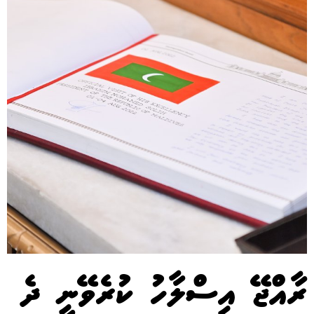
ރާއްޖޭ އިސްލާހު ކުރެވޭނީ ދެ