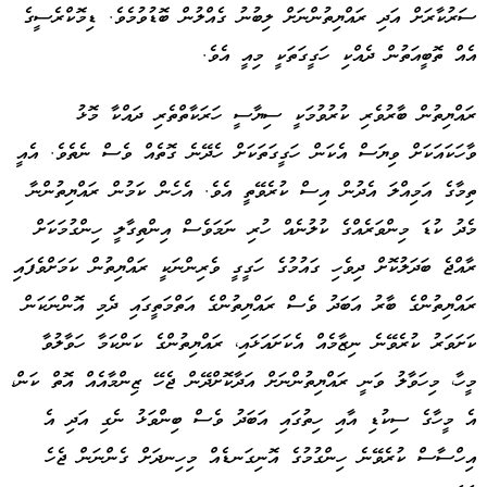
ސަރުކާރަށް އަދި ރައްޔިތުންނަށް ލިބުނު ގެއްލުން ބޮޑުވުމެވެ. ޑިމޮކްރެސީގެ
އެއް ތޮބީއަތުން ދެއްކި ހަގީގަތަކީ މިއީ އެވެ.
ރައްޔިތުން ބާރުވެރި ކުރުވުމަކީ ސިޔާސީ ހަރަކާތްތެރި ދައްކާ މޮޅު
ވާހަކައަކަށް ވިޔަސް އެކަން ހަގީގަތަކަށް ހެދޭނެ ގޮތެއް ވެސް ނެތެވެ. އެއީ
ތިމާގެ އަމިއްލަ އެދުން އިސް ކުރެވޭތީ އެވެ. އެހެން ކަމުން ރައްޔިތުންނާ
މެދު ކުޑަ މިންވަރެއްގެ ކުލުނެއް ހުރި ނަމަވެސް އިންތިގާލީ ހިންގުމަކަށް
ރާއްޖެ ބަދަލުކޮށް ދިވެހި ގައުމުގެ ހަގީގީ ވެރިންނަކީ ރައްޔިތުން ކަމަށްވެފައި
ރައްޔިތުންގެ ބާރު އަބަދު ވެސް ރައްޔިތުންގެ އަތްމަތީގައި ދެމި އޮންނަކަން
ކަށަވަރު ކުރެވޭނެ ނިޒާމެއް އެކަށައަޅައި، ރައްޔިތުންގެ ކަންކަމާ ހަވާލުވާ
މީހާ، މިހަވާލު ވަނީ ރައްޔިތުންނަށް އަދާކޮށްދޭން ޖެހޭ ޒިންމާއެއް އޮތް ކަން،
އެ މީހާގެ ސިކުޑި އާއި ހިތުގައި އަބަދު ވެސް ބިންވަޅު ނެގި އަދި އެ
އިހްސާސް ކުރެވޭނެ ހިންގުމުގެ އޮނިގަނޑެއް މިހިނދަށް ގެންނަން ޖެހެ