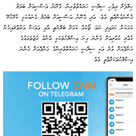
ހިލާފަށް ދިވެހި ސިޔާސީ ހަރަކާތްތެރިން، ގާނޫނު އަސާސީއަށް ބަދަލު
ގެންނަމުންދާތީ އެވެ. އަދި ގާނޫނު އަސާސީއަށް ބަދަލު ގެނައުމަކީ ކުޅޭކުޅޭ
ކަމަކަން ހަދައިފި ނަމަ، ޖޯކެއް ކަމަށް ބަލާނެތީ އާއި އަވަސް އަރުވާލައިގެން
ކުއްލި ކުއްލިއަށް ގެންނަ ގިނަ އިސްލާހުތަކަކީ އާންމު މުޖުތަމައުގެ
މަންފާއަށް ވުރެ ވަކި ސިޔާސީ ހަރަކާތްތެރިންގެ މަންފާއަށް ގެންނަ
އިސްލާހުތަކަށްވާތީ އެވެ.