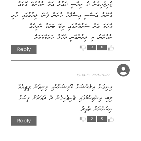
ޖެހިޖެހިގެން ދެ ރިޔާސީ ދައުރު އަދާ ނުކުރެވޭ ގޮތައް
ގާނޫނު އަސާސީ އިސްލާހް ކުރަން ފެނޭ، ލިޔުމުގައި ހުރި
ވާހަކަ އަށް ސަރުކާރުގައި ތިބޭ ބަޔަކު ތާއީދެއް
ނުކުރާނެ، ތި ލިޔުންވާނީ ދެކޮޅު ހަރަކާތަކަށް
0
0
Reply
އާނިޔާ މޫސާ
2025-04-22 15:38:13
މިނިވަން އިލެކްޝަން ކޮމިޝަނާކާއި މިނިވަން ޕީޖީއެއް
ލިބި، އިންތިހާބުގައި ޖެހިޖެހިގެން ދެ ދައުރަށް މީހުން
ނިކުންނަން ތާއީދު
0
0
Reply