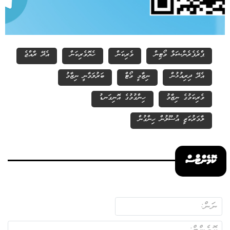
ޕްރެފެރެންޝަލް ވޯޓިން
ވެރިކަން
ހެޔޮވެރިކަން
އެދޭ ރާއްޖެ
އެދޭ ދިރިއުޅުން
ނިޒާމީ ވޯޓް
ބަރުލަމާނީ ނިޒާމު
ވެރިކަމުގެ ނިޒާމު
ހިންގުމުގެ އޮނިގަނޑު
ލާމަރުކަޒީ އުސޫލުން ހިންގުން
ކޮމެންޓްސް